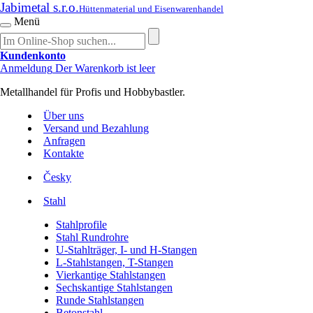
Jabimetal s.r.o.
Hüttenmaterial und Eisenwarenhandel
Menü
Kundenkonto
Anmeldung
Der Warenkorb ist leer
Metallhandel für Profis und Hobbybastler.
Über uns
Versand und Bezahlung
Anfragen
Kontakte
Česky
Stahl
Stahlprofile
Stahl Rundrohre
U-Stahlträger, I- und H-Stangen
L-Stahlstangen, T-Stangen
Vierkantige Stahlstangen
Sechskantige Stahlstangen
Runde Stahlstangen
Betonstahl