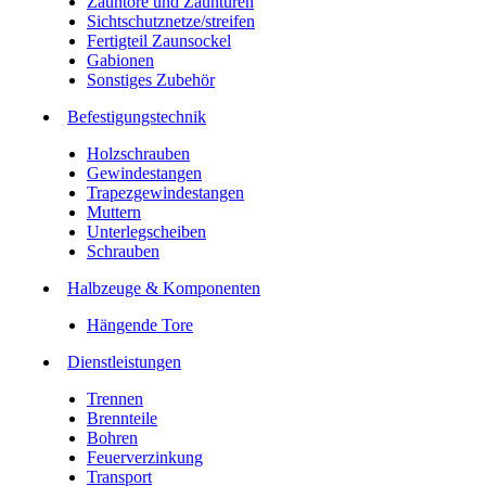
Zauntore und Zauntüren
Sichtschutznetze/streifen
Fertigteil Zaunsockel
Gabionen
Sonstiges Zubehör
Befesti­gungstechnik
Holzschrauben
Gewindestangen
Trapezgewindestangen
Muttern
Unterlegscheiben
Schrauben
Halbzeuge & Komponenten
Hängende Tore
Dienstleistungen
Trennen
Brennteile
Bohren
Feuerverzinkung
Transport