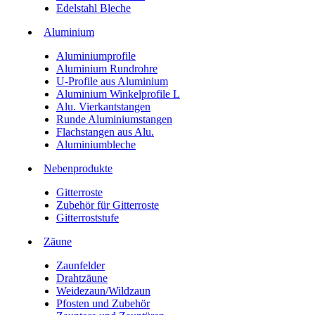
Edelstahl Bleche
Aluminium
Aluminiumprofile
Aluminium Rundrohre
U-Profile aus Aluminium
Aluminium Winkelprofile L
Alu. Vierkantstangen
Runde Aluminiumstangen
Flachstangen aus Alu.
Aluminiumbleche
Nebenprodukte
Gitterroste
Zubehör für Gitterroste
Gitterroststufe
Zäune
Zaunfelder
Drahtzäune
Weidezaun/Wildzaun
Pfosten und Zubehör