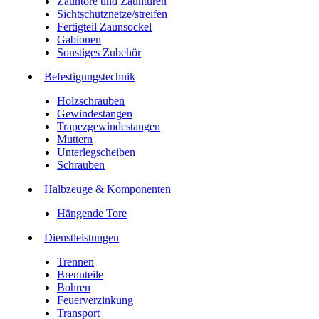
Zauntore und Zauntüren
Sichtschutznetze/streifen
Fertigteil Zaunsockel
Gabionen
Sonstiges Zubehör
Befesti­gungstechnik
Holzschrauben
Gewindestangen
Trapezgewindestangen
Muttern
Unterlegscheiben
Schrauben
Halbzeuge & Komponenten
Hängende Tore
Dienstleistungen
Trennen
Brennteile
Bohren
Feuerverzinkung
Transport