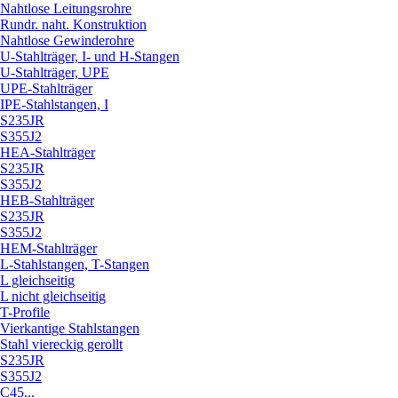
Nahtlose Leitungsrohre
Rundr. naht. Konstruktion
Nahtlose Gewinderohre
U-Stahlträger, I- und H-Stangen
U-Stahlträger, UPE
UPE-Stahlträger
IPE-Stahlstangen, I
S235JR
S355J2
HEA-Stahlträger
S235JR
S355J2
HEB-Stahlträger
S235JR
S355J2
HEM-Stahlträger
L-Stahlstangen, T-Stangen
L gleichseitig
L nicht gleichseitig
T-Profile
Vierkantige Stahlstangen
Stahl viereckig gerollt
S235JR
S355J2
C45...