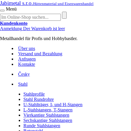
Jabimetal s.r.o.
Hüttenmaterial und Eisenwarenhandel
Menü
Kundenkonto
Anmeldung
Der Warenkorb ist leer
Metallhandel für Profis und Hobbybastler.
Über uns
Versand und Bezahlung
Anfragen
Kontakte
Česky
Stahl
Stahlprofile
Stahl Rundrohre
U-Stahlträger, I- und H-Stangen
L-Stahlstangen, T-Stangen
Vierkantige Stahlstangen
Sechskantige Stahlstangen
Runde Stahlstangen
Betonstahl