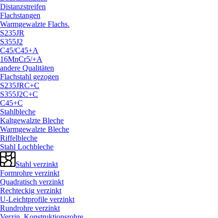
Distanzstreifen
Flachstangen
Warmgewalzte Flachs.
S235JR
S355J2
C45/
C45+A
16MnCr5/
+A
andere Qualitäten
Flachstahl gezogen
S235JRC+C
S355J2C+C
C45+C
Stahlbleche
Kaltgewalzte Bleche
Warmgewalzte Bleche
Riffelbleche
Stahl Lochbleche
Stahl verzinkt
Formrohre verzinkt
Quadratisch verzinkt
Rechteckig verzinkt
U-Leichtprofile verzinkt
Rundrohre verzinkt
Verzin. Konstruktionsrohre