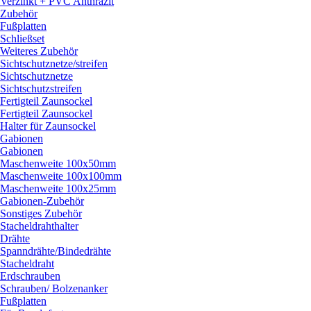
Verzinkt + PVC Anthrazit
Zubehör
Fußplatten
Schließset
Weiteres Zubehör
Sichtschutznetze/
streifen
Sichtschutznetze
Sichtschutzstreifen
Fertigteil Zaunsockel
Fertigteil Zaunsockel
Halter für Zaunsockel
Gabionen
Gabionen
Maschenweite 100x50mm
Maschenweite 100x100mm
Maschenweite 100x25mm
Gabionen-Zubehör
Sonstiges Zubehör
Stacheldrahthalter
Drähte
Spanndrähte/
Bindedrähte
Stacheldraht
Erdschrauben
Schrauben/
Bolzenanker
Fußplatten