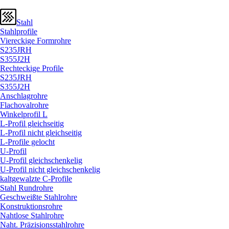
Stahl
Stahlprofile
Viereckige Formrohre
S235JRH
S355J2H
Rechteckige Profile
S235JRH
S355J2H
Anschlagrohre
Flachovalrohre
Winkelprofil L
L-Profil gleichseitig
L-Profil nicht gleichseitig
L-Profile gelocht
U-Profil
U-Profil gleichschenkelig
U-Profil nicht gleichschenkelig
kaltgewalzte C-Profile
Stahl Rundrohre
Geschweißte Stahlrohre
Konstruktionsrohre
Nahtlose Stahlrohre
Naht. Präzisionsstahlrohre