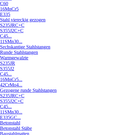
C60
16MnCr5
E335
Stahl viereckig gezogen
S235JRC+C
S355J2C+C
C45...
11SMn30...
Sechskantige Stahlstangen
Runde Stahlstangen
Warmgewalzte
S235JR
S355J2
C45...
16MnCr5...
42CrMo4...
Gezogene runde Stahlstangen
S235JRC+C
S355J2C+C
C45...
11SMn30...
E335GC...
Betonstahl
Betonstahl Stäbe
Baustahlmatten