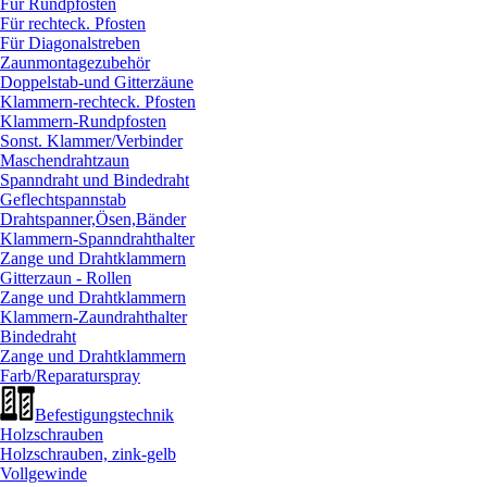
Für Rundpfosten
Für rechteck. Pfosten
Für Diagonalstreben
Zaunmontagezubehör
Doppelstab-und Gitterzäune
Klammern-rechteck. Pfosten
Klammern-Rundpfosten
Sonst. Klammer/
Verbinder
Maschendrahtzaun
Spanndraht und Bindedraht
Geflechtspannstab
Drahtspanner,Ösen,Bänder
Klammern-Spanndrahthalter
Zange und Drahtklammern
Gitterzaun - Rollen
Zange und Drahtklammern
Klammern-Zaundrahthalter
Bindedraht
Zange und Drahtklammern
Farb/
Reparaturspray
Befestigungstechnik
Holzschrauben
Holzschrauben, zink-gelb
Vollgewinde