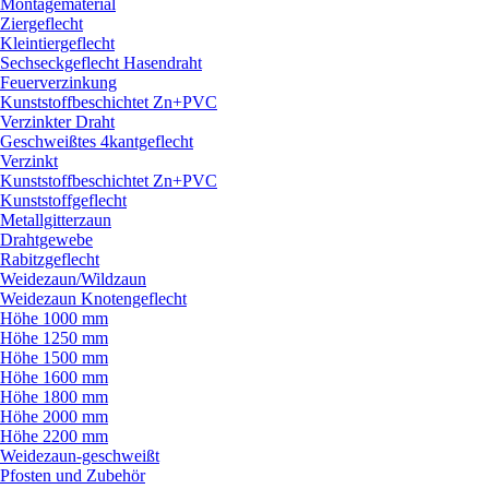
Montagematerial
Ziergeflecht
Kleintiergeflecht
Sechseckgeflecht Hasendraht
Feuerverzinkung
Kunststoffbeschichtet Zn+PVC
Verzinkter Draht
Geschweißtes 4kantgeflecht
Verzinkt
Kunststoffbeschichtet Zn+PVC
Kunststoffgeflecht
Metallgitterzaun
Drahtgewebe
Rabitzgeflecht
Weidezaun/
Wildzaun
Weidezaun Knotengeflecht
Höhe 1000 mm
Höhe 1250 mm
Höhe 1500 mm
Höhe 1600 mm
Höhe 1800 mm
Höhe 2000 mm
Höhe 2200 mm
Weidezaun-geschweißt
Pfosten und Zubehör