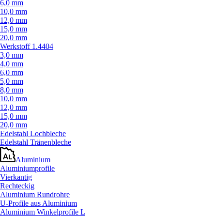
6,0 mm
10,0 mm
12,0 mm
15,0 mm
20,0 mm
Werkstoff 1.4404
3,0 mm
4,0 mm
6,0 mm
5,0 mm
8,0 mm
10,0 mm
12,0 mm
15,0 mm
20,0 mm
Edelstahl Lochbleche
Edelstahl Tränenbleche
Aluminium
Aluminiumprofile
Vierkantig
Rechteckig
Aluminium Rundrohre
U-Profile aus Aluminium
Aluminium Winkelprofile L