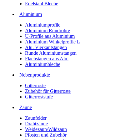
Edelstahl Bleche
Aluminium
Aluminiumprofile
Aluminium Rundrohre
U-Profile aus Aluminium
Aluminium Winkelprofile L
Alu. Vierkantstangen
Runde Aluminiumstangen
Flachstangen aus Alu.
Aluminiumbleche
Nebenprodukte
Gitterroste
Zubehör für Gitterroste
Gitterroststufe
Zäune
Zaunfelder
Drahtzäune
Weidezaun/Wildzaun
Pfosten und Zubehör