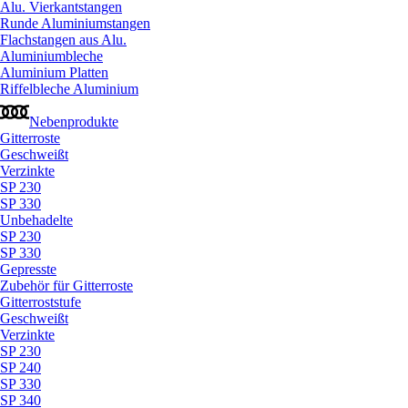
Alu. Vierkantstangen
Runde Aluminiumstangen
Flachstangen aus Alu.
Aluminiumbleche
Aluminium Platten
Riffelbleche Aluminium
Nebenprodukte
Gitterroste
Geschweißt
Verzinkte
SP 230
SP 330
Unbehadelte
SP 230
SP 330
Gepresste
Zubehör für Gitterroste
Gitterroststufe
Geschweißt
Verzinkte
SP 230
SP 240
SP 330
SP 340