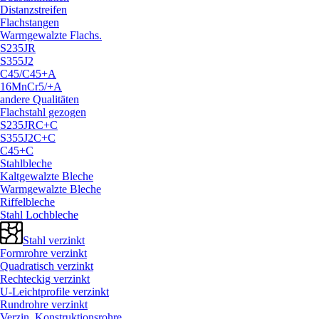
Distanzstreifen
Flachstangen
Warmgewalzte Flachs.
S235JR
S355J2
C45/
C45+A
16MnCr5/
+A
andere Qualitäten
Flachstahl gezogen
S235JRC+C
S355J2C+C
C45+C
Stahlbleche
Kaltgewalzte Bleche
Warmgewalzte Bleche
Riffelbleche
Stahl Lochbleche
Stahl verzinkt
Formrohre verzinkt
Quadratisch verzinkt
Rechteckig verzinkt
U-Leichtprofile verzinkt
Rundrohre verzinkt
Verzin. Konstruktionsrohre