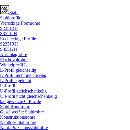
Stahl
Stahlprofile
Viereckige Formrohre
S235JRH
S355J2H
Rechteckige Profile
S235JRH
S355J2H
Anschlagrohre
Flachovalrohre
Winkelprofil L
L-Profil gleichseitig
L-Profil nicht gleichseitig
L-Profile gelocht
U-Profil
U-Profil gleichschenkelig
U-Profil nicht gleichschenkelig
kaltgewalzte C-Profile
Stahl Rundrohre
Geschweißte Stahlrohre
Konstruktionsrohre
Nahtlose Stahlrohre
Naht. Präzisionsstahlrohre