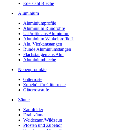
Edelstahl Bleche
Aluminium
Aluminiumprofile
Aluminium Rundrohre
U-Profile aus Aluminium
Aluminium Winkelprofile L
Alu. Vierkantstangen
Runde Aluminiumstangen
Flachstangen aus Alu.
Aluminiumbleche
Nebenprodukte
Gitterroste
Zubehör für Gitterroste
Gitterroststufe
Zäune
Zaunfelder
Drahtzäune
Weidezaun/Wildzaun
Pfosten und Zubehör