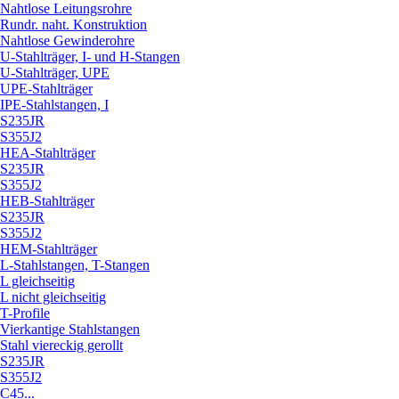
Nahtlose Leitungsrohre
Rundr. naht. Konstruktion
Nahtlose Gewinderohre
U-Stahlträger, I- und H-Stangen
U-Stahlträger, UPE
UPE-Stahlträger
IPE-Stahlstangen, I
S235JR
S355J2
HEA-Stahlträger
S235JR
S355J2
HEB-Stahlträger
S235JR
S355J2
HEM-Stahlträger
L-Stahlstangen, T-Stangen
L gleichseitig
L nicht gleichseitig
T-Profile
Vierkantige Stahlstangen
Stahl viereckig gerollt
S235JR
S355J2
C45...