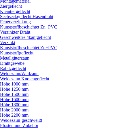
Montagematerial
Ziergeflecht
Kleintiergeflecht
Sechseckgeflecht Hasendraht
Feuerverzinkung
Kunststoffbeschichtet Zn+PVC
Verzinkter Draht
Geschweißtes 4kantgeflecht
Verzinkt
Kunststoffbeschichtet Zn+PVC
Kunststoffgeflecht
Metallgitterzaun
Drahtgewebe
Rabitzgeflecht
Weidezaun/
Wildzaun
Weidezaun Knotengeflecht
Höhe 1000 mm
Höhe 1250 mm
Höhe 1500 mm
Höhe 1600 mm
Höhe 1800 mm
Höhe 2000 mm
Höhe 2200 mm
Weidezaun-geschweißt
Pfosten und Zubehör