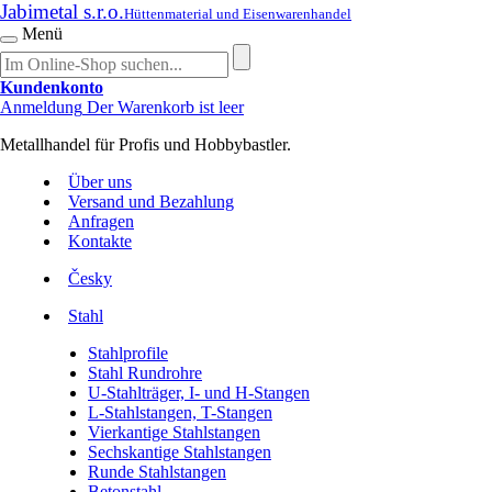
Jabimetal s.r.o.
Hüttenmaterial und Eisenwarenhandel
Menü
Kundenkonto
Anmeldung
Der Warenkorb ist leer
Metallhandel für Profis und Hobbybastler.
Über uns
Versand und Bezahlung
Anfragen
Kontakte
Česky
Stahl
Stahlprofile
Stahl Rundrohre
U-Stahlträger, I- und H-Stangen
L-Stahlstangen, T-Stangen
Vierkantige Stahlstangen
Sechskantige Stahlstangen
Runde Stahlstangen
Betonstahl