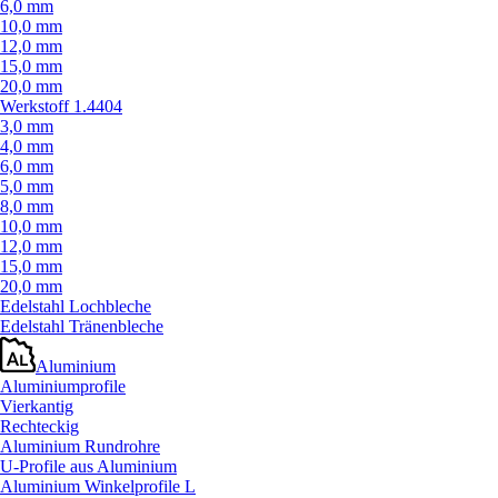
6,0 mm
10,0 mm
12,0 mm
15,0 mm
20,0 mm
Werkstoff 1.4404
3,0 mm
4,0 mm
6,0 mm
5,0 mm
8,0 mm
10,0 mm
12,0 mm
15,0 mm
20,0 mm
Edelstahl Lochbleche
Edelstahl Tränenbleche
Aluminium
Aluminiumprofile
Vierkantig
Rechteckig
Aluminium Rundrohre
U-Profile aus Aluminium
Aluminium Winkelprofile L