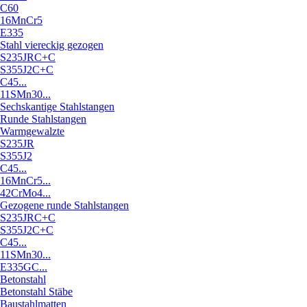
C60
16MnCr5
E335
Stahl viereckig gezogen
S235JRC+C
S355J2C+C
C45...
11SMn30...
Sechskantige Stahlstangen
Runde Stahlstangen
Warmgewalzte
S235JR
S355J2
C45...
16MnCr5...
42CrMo4...
Gezogene runde Stahlstangen
S235JRC+C
S355J2C+C
C45...
11SMn30...
E335GC...
Betonstahl
Betonstahl Stäbe
Baustahlmatten