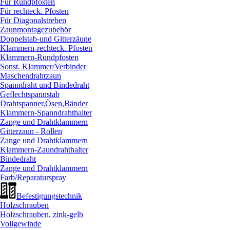
Für Rundpfosten
Für rechteck. Pfosten
Für Diagonalstreben
Zaunmontagezubehör
Doppelstab-und Gitterzäune
Klammern-rechteck. Pfosten
Klammern-Rundpfosten
Sonst. Klammer/
Verbinder
Maschendrahtzaun
Spanndraht und Bindedraht
Geflechtspannstab
Drahtspanner,Ösen,Bänder
Klammern-Spanndrahthalter
Zange und Drahtklammern
Gitterzaun - Rollen
Zange und Drahtklammern
Klammern-Zaundrahthalter
Bindedraht
Zange und Drahtklammern
Farb/
Reparaturspray
Befestigungstechnik
Holzschrauben
Holzschrauben, zink-gelb
Vollgewinde