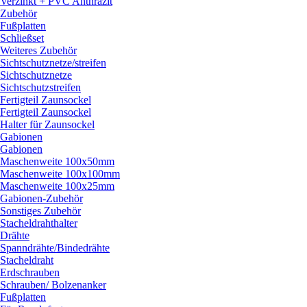
Verzinkt + PVC Anthrazit
Zubehör
Fußplatten
Schließset
Weiteres Zubehör
Sichtschutznetze/
streifen
Sichtschutznetze
Sichtschutzstreifen
Fertigteil Zaunsockel
Fertigteil Zaunsockel
Halter für Zaunsockel
Gabionen
Gabionen
Maschenweite 100x50mm
Maschenweite 100x100mm
Maschenweite 100x25mm
Gabionen-Zubehör
Sonstiges Zubehör
Stacheldrahthalter
Drähte
Spanndrähte/
Bindedrähte
Stacheldraht
Erdschrauben
Schrauben/
Bolzenanker
Fußplatten