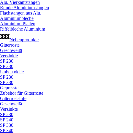
Alu. Vierkantstangen
Runde Aluminiumstangen
Flachstangen aus Alu.
Aluminiumbleche
Aluminium Platten
Riffelbleche Aluminium
Nebenprodukte
Gitterroste
Geschweißt
Verzinkte
SP 230
SP 330
Unbehadelte
SP 230
SP 330
Gepresste
Zubehör für Gitterroste
Gitterroststufe
Geschweißt
Verzinkte
SP 230
SP 240
SP 330
SP 340