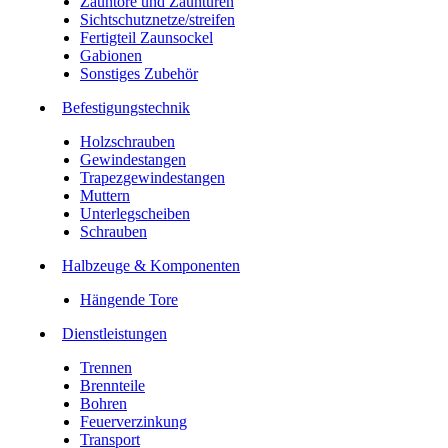
Zauntore und Zauntüren
Sichtschutznetze/streifen
Fertigteil Zaunsockel
Gabionen
Sonstiges Zubehör
Befesti­gungstechnik
Holzschrauben
Gewindestangen
Trapezgewindestangen
Muttern
Unterlegscheiben
Schrauben
Halbzeuge & Komponenten
Hängende Tore
Dienstleistungen
Trennen
Brennteile
Bohren
Feuerverzinkung
Transport