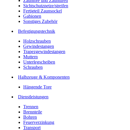
Zauntore und Zauntüren
Sichtschutznetze/streifen
Fertigteil Zaunsockel
Gabionen
Sonstiges Zubehör
Befesti­gungstechnik
Holzschrauben
Gewindestangen
Trapezgewindestangen
Muttern
Unterlegscheiben
Schrauben
Halbzeuge & Komponenten
Hängende Tore
Dienstleistungen
Trennen
Brennteile
Bohren
Feuerverzinkung
Transport