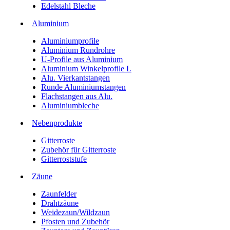
Edelstahl Bleche
Aluminium
Aluminiumprofile
Aluminium Rundrohre
U-Profile aus Aluminium
Aluminium Winkelprofile L
Alu. Vierkantstangen
Runde Aluminiumstangen
Flachstangen aus Alu.
Aluminiumbleche
Nebenprodukte
Gitterroste
Zubehör für Gitterroste
Gitterroststufe
Zäune
Zaunfelder
Drahtzäune
Weidezaun/Wildzaun
Pfosten und Zubehör