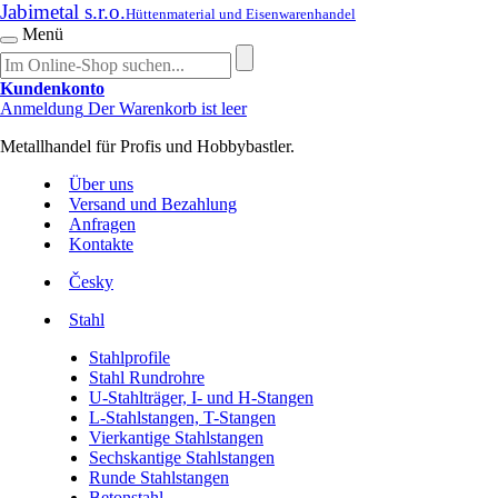
Jabimetal s.r.o.
Hüttenmaterial und Eisenwarenhandel
Menü
Kundenkonto
Anmeldung
Der Warenkorb ist leer
Metallhandel für Profis und Hobbybastler.
Über uns
Versand und Bezahlung
Anfragen
Kontakte
Česky
Stahl
Stahlprofile
Stahl Rundrohre
U-Stahlträger, I- und H-Stangen
L-Stahlstangen, T-Stangen
Vierkantige Stahlstangen
Sechskantige Stahlstangen
Runde Stahlstangen
Betonstahl