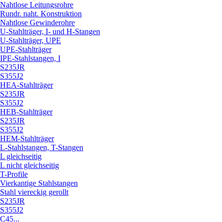
Nahtlose Leitungsrohre
Rundr. naht. Konstruktion
Nahtlose Gewinderohre
U-Stahlträger, I- und H-Stangen
U-Stahlträger, UPE
UPE-Stahlträger
IPE-Stahlstangen, I
S235JR
S355J2
HEA-Stahlträger
S235JR
S355J2
HEB-Stahlträger
S235JR
S355J2
HEM-Stahlträger
L-Stahlstangen, T-Stangen
L gleichseitig
L nicht gleichseitig
T-Profile
Vierkantige Stahlstangen
Stahl viereckig gerollt
S235JR
S355J2
C45...