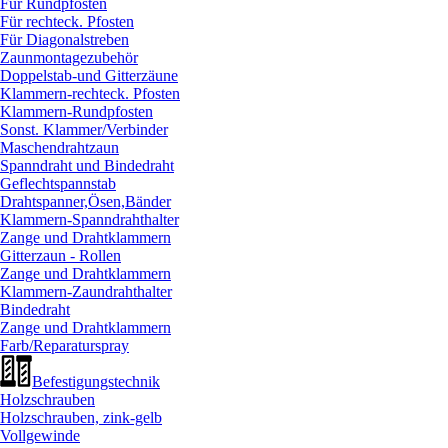
Für Rundpfosten
Für rechteck. Pfosten
Für Diagonalstreben
Zaunmontagezubehör
Doppelstab-und Gitterzäune
Klammern-rechteck. Pfosten
Klammern-Rundpfosten
Sonst. Klammer/
Verbinder
Maschendrahtzaun
Spanndraht und Bindedraht
Geflechtspannstab
Drahtspanner,Ösen,Bänder
Klammern-Spanndrahthalter
Zange und Drahtklammern
Gitterzaun - Rollen
Zange und Drahtklammern
Klammern-Zaundrahthalter
Bindedraht
Zange und Drahtklammern
Farb/
Reparaturspray
Befestigungstechnik
Holzschrauben
Holzschrauben, zink-gelb
Vollgewinde