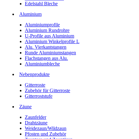
Edelstahl Bleche
Aluminium
Aluminiumprofile
Aluminium Rundrohre
U-Profile aus Aluminium
Aluminium Winkelprofile L
Alu. Vierkantstangen
Runde Aluminiumstangen
Flachstangen aus Alu.
Aluminiumbleche
Nebenprodukte
Gitterroste
Zubehör für Gitterroste
Gitterroststufe
Zäune
Zaunfelder
Drahtzäune
Weidezaun/Wildzaun
Pfosten und Zubehör