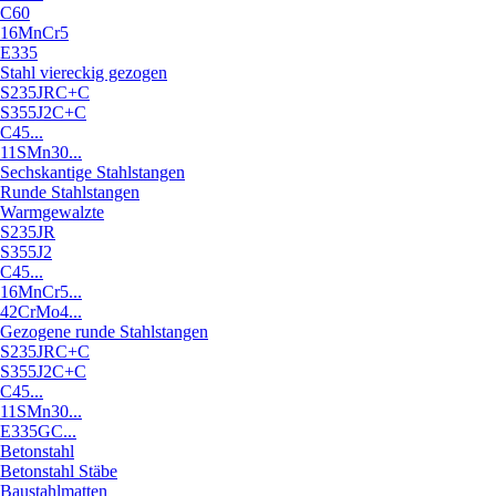
C60
16MnCr5
E335
Stahl viereckig gezogen
S235JRC+C
S355J2C+C
C45...
11SMn30...
Sechskantige Stahlstangen
Runde Stahlstangen
Warmgewalzte
S235JR
S355J2
C45...
16MnCr5...
42CrMo4...
Gezogene runde Stahlstangen
S235JRC+C
S355J2C+C
C45...
11SMn30...
E335GC...
Betonstahl
Betonstahl Stäbe
Baustahlmatten