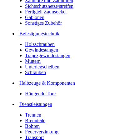
Zauntore und Zauntüren
Sichtschutznetze/streifen
Fertigteil Zaunsockel
Gabionen
Sonstiges Zubehör
Befesti­gungstechnik
Holzschrauben
Gewindestangen
Trapezgewindestangen
Muttern
Unterlegscheiben
Schrauben
Halbzeuge & Komponenten
Hängende Tore
Dienstleistungen
Trennen
Brennteile
Bohren
Feuerverzinkung
Transport