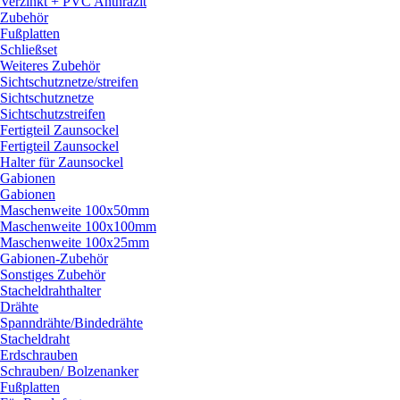
Verzinkt + PVC Anthrazit
Zubehör
Fußplatten
Schließset
Weiteres Zubehör
Sichtschutznetze/
streifen
Sichtschutznetze
Sichtschutzstreifen
Fertigteil Zaunsockel
Fertigteil Zaunsockel
Halter für Zaunsockel
Gabionen
Gabionen
Maschenweite 100x50mm
Maschenweite 100x100mm
Maschenweite 100x25mm
Gabionen-Zubehör
Sonstiges Zubehör
Stacheldrahthalter
Drähte
Spanndrähte/
Bindedrähte
Stacheldraht
Erdschrauben
Schrauben/
Bolzenanker
Fußplatten