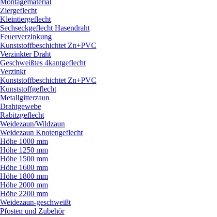
Montagematerial
Ziergeflecht
Kleintiergeflecht
Sechseckgeflecht Hasendraht
Feuerverzinkung
Kunststoffbeschichtet Zn+PVC
Verzinkter Draht
Geschweißtes 4kantgeflecht
Verzinkt
Kunststoffbeschichtet Zn+PVC
Kunststoffgeflecht
Metallgitterzaun
Drahtgewebe
Rabitzgeflecht
Weidezaun/
Wildzaun
Weidezaun Knotengeflecht
Höhe 1000 mm
Höhe 1250 mm
Höhe 1500 mm
Höhe 1600 mm
Höhe 1800 mm
Höhe 2000 mm
Höhe 2200 mm
Weidezaun-geschweißt
Pfosten und Zubehör