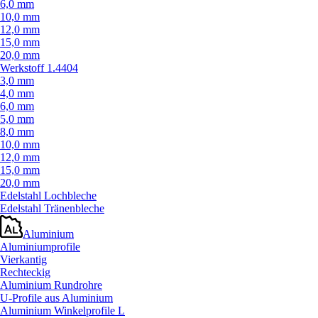
6,0 mm
10,0 mm
12,0 mm
15,0 mm
20,0 mm
Werkstoff 1.4404
3,0 mm
4,0 mm
6,0 mm
5,0 mm
8,0 mm
10,0 mm
12,0 mm
15,0 mm
20,0 mm
Edelstahl Lochbleche
Edelstahl Tränenbleche
Aluminium
Aluminiumprofile
Vierkantig
Rechteckig
Aluminium Rundrohre
U-Profile aus Aluminium
Aluminium Winkelprofile L