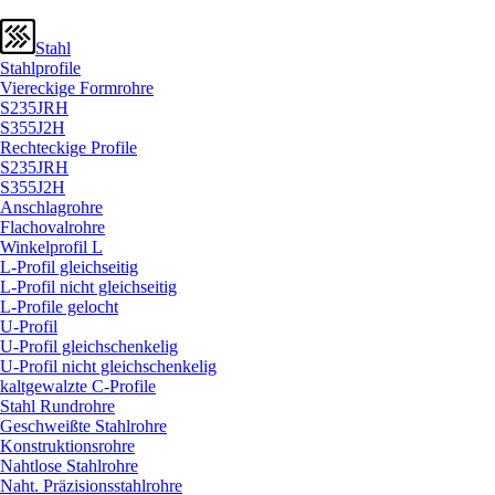
Stahl
Stahlprofile
Viereckige Formrohre
S235JRH
S355J2H
Rechteckige Profile
S235JRH
S355J2H
Anschlagrohre
Flachovalrohre
Winkelprofil L
L-Profil gleichseitig
L-Profil nicht gleichseitig
L-Profile gelocht
U-Profil
U-Profil gleichschenkelig
U-Profil nicht gleichschenkelig
kaltgewalzte C-Profile
Stahl Rundrohre
Geschweißte Stahlrohre
Konstruktionsrohre
Nahtlose Stahlrohre
Naht. Präzisionsstahlrohre