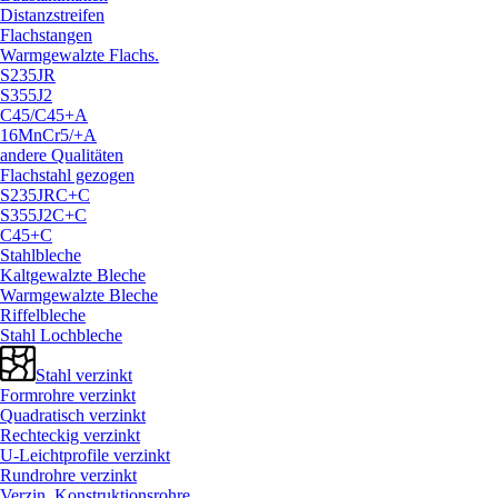
Distanzstreifen
Flachstangen
Warmgewalzte Flachs.
S235JR
S355J2
C45/
C45+A
16MnCr5/
+A
andere Qualitäten
Flachstahl gezogen
S235JRC+C
S355J2C+C
C45+C
Stahlbleche
Kaltgewalzte Bleche
Warmgewalzte Bleche
Riffelbleche
Stahl Lochbleche
Stahl verzinkt
Formrohre verzinkt
Quadratisch verzinkt
Rechteckig verzinkt
U-Leichtprofile verzinkt
Rundrohre verzinkt
Verzin. Konstruktionsrohre