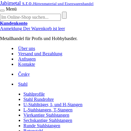
Jabimetal s.r.o.
Hüttenmaterial und Eisenwarenhandel
Menü
Kundenkonto
Anmeldung
Der Warenkorb ist leer
Metallhandel für Profis und Hobbybastler.
Über uns
Versand und Bezahlung
Anfragen
Kontakte
Česky
Stahl
Stahlprofile
Stahl Rundrohre
U-Stahlträger, I- und H-Stangen
L-Stahlstangen, T-Stangen
Vierkantige Stahlstangen
Sechskantige Stahlstangen
Runde Stahlstangen
Betonstahl