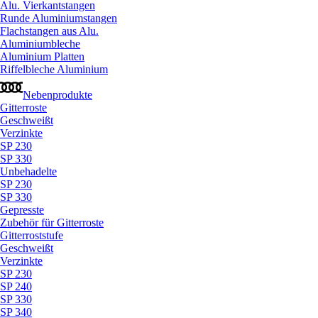
Alu. Vierkantstangen
Runde Aluminiumstangen
Flachstangen aus Alu.
Aluminiumbleche
Aluminium Platten
Riffelbleche Aluminium
Nebenprodukte
Gitterroste
Geschweißt
Verzinkte
SP 230
SP 330
Unbehadelte
SP 230
SP 330
Gepresste
Zubehör für Gitterroste
Gitterroststufe
Geschweißt
Verzinkte
SP 230
SP 240
SP 330
SP 340