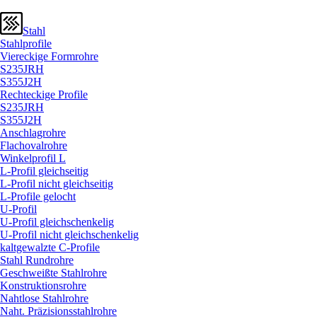
Stahl
Stahlprofile
Viereckige Formrohre
S235JRH
S355J2H
Rechteckige Profile
S235JRH
S355J2H
Anschlagrohre
Flachovalrohre
Winkelprofil L
L-Profil gleichseitig
L-Profil nicht gleichseitig
L-Profile gelocht
U-Profil
U-Profil gleichschenkelig
U-Profil nicht gleichschenkelig
kaltgewalzte C-Profile
Stahl Rundrohre
Geschweißte Stahlrohre
Konstruktionsrohre
Nahtlose Stahlrohre
Naht. Präzisionsstahlrohre