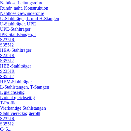
Nahtlose Leitungsrohre
Rundr. naht. Konstruktion
Nahtlose Gewinderohre
U-Stahlträger, I- und H-Stangen
U-Stahlträger, UPE
UPE-Stahlträger
IPE-Stahlstangen, I
S235JR
S355J2
HEA-Stahlträger
S235JR
S355J2
HEB-Stahlträger
S235JR
S355J2
HEM-Stahlträger
L-Stahlstangen, T-Stangen
L gleichseitig
L nicht gleichseitig
T-Profile
Vierkantige Stahlstangen
Stahl viereckig gerollt
S235JR
S355J2
C45...