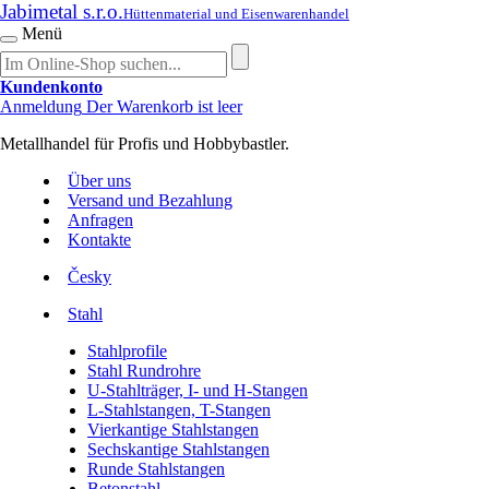
Jabimetal s.r.o.
Hüttenmaterial und Eisenwarenhandel
Menü
Kundenkonto
Anmeldung
Der Warenkorb ist leer
Metallhandel für Profis und Hobbybastler.
Über uns
Versand und Bezahlung
Anfragen
Kontakte
Česky
Stahl
Stahlprofile
Stahl Rundrohre
U-Stahlträger, I- und H-Stangen
L-Stahlstangen, T-Stangen
Vierkantige Stahlstangen
Sechskantige Stahlstangen
Runde Stahlstangen
Betonstahl