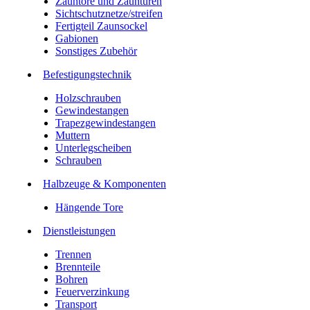
Zauntore und Zauntüren
Sichtschutznetze/streifen
Fertigteil Zaunsockel
Gabionen
Sonstiges Zubehör
Befesti­gungstechnik
Holzschrauben
Gewindestangen
Trapezgewindestangen
Muttern
Unterlegscheiben
Schrauben
Halbzeuge & Komponenten
Hängende Tore
Dienstleistungen
Trennen
Brennteile
Bohren
Feuerverzinkung
Transport