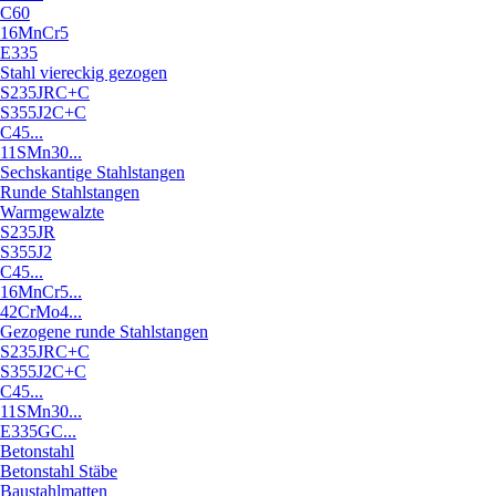
C60
16MnCr5
E335
Stahl viereckig gezogen
S235JRC+C
S355J2C+C
C45...
11SMn30...
Sechskantige Stahlstangen
Runde Stahlstangen
Warmgewalzte
S235JR
S355J2
C45...
16MnCr5...
42CrMo4...
Gezogene runde Stahlstangen
S235JRC+C
S355J2C+C
C45...
11SMn30...
E335GC...
Betonstahl
Betonstahl Stäbe
Baustahlmatten