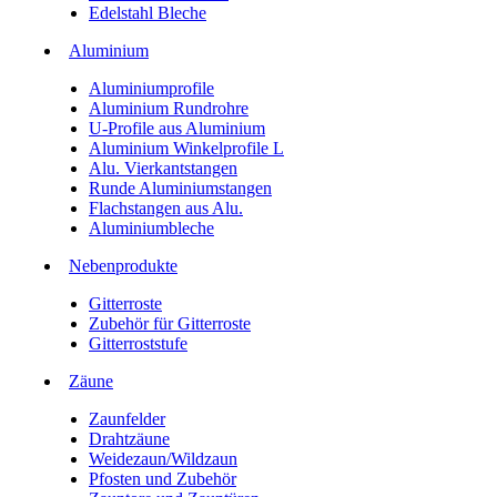
Edelstahl Bleche
Aluminium
Aluminiumprofile
Aluminium Rundrohre
U-Profile aus Aluminium
Aluminium Winkelprofile L
Alu. Vierkantstangen
Runde Aluminiumstangen
Flachstangen aus Alu.
Aluminiumbleche
Nebenprodukte
Gitterroste
Zubehör für Gitterroste
Gitterroststufe
Zäune
Zaunfelder
Drahtzäune
Weidezaun/Wildzaun
Pfosten und Zubehör