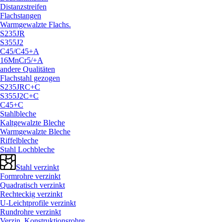
Distanzstreifen
Flachstangen
Warmgewalzte Flachs.
S235JR
S355J2
C45/
C45+A
16MnCr5/
+A
andere Qualitäten
Flachstahl gezogen
S235JRC+C
S355J2C+C
C45+C
Stahlbleche
Kaltgewalzte Bleche
Warmgewalzte Bleche
Riffelbleche
Stahl Lochbleche
Stahl verzinkt
Formrohre verzinkt
Quadratisch verzinkt
Rechteckig verzinkt
U-Leichtprofile verzinkt
Rundrohre verzinkt
Verzin. Konstruktionsrohre