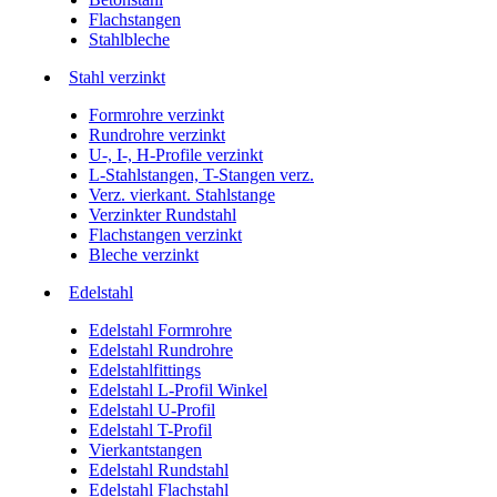
Flachstangen
Stahlbleche
Stahl verzinkt
Formrohre verzinkt
Rundrohre verzinkt
U-, I-, H-Profile verzinkt
L-Stahlstangen, T-Stangen verz.
Verz. vierkant. Stahlstange
Verzinkter Rundstahl
Flachstangen verzinkt
Bleche verzinkt
Edelstahl
Edelstahl Formrohre
Edelstahl Rundrohre
Edelstahlfittings
Edelstahl L-Profil Winkel
Edelstahl U-Profil
Edelstahl T-Profil
Vierkantstangen
Edelstahl Rundstahl
Edelstahl Flachstahl