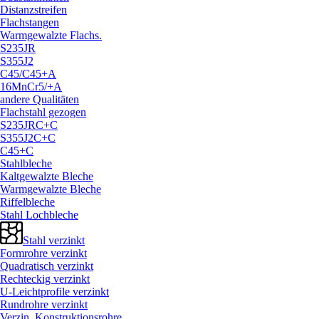
Distanzstreifen
Flachstangen
Warmgewalzte Flachs.
S235JR
S355J2
C45/
C45+A
16MnCr5/
+A
andere Qualitäten
Flachstahl gezogen
S235JRC+C
S355J2C+C
C45+C
Stahlbleche
Kaltgewalzte Bleche
Warmgewalzte Bleche
Riffelbleche
Stahl Lochbleche
Stahl verzinkt
Formrohre verzinkt
Quadratisch verzinkt
Rechteckig verzinkt
U-Leichtprofile verzinkt
Rundrohre verzinkt
Verzin. Konstruktionsrohre