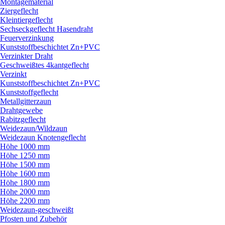
Montagematerial
Ziergeflecht
Kleintiergeflecht
Sechseckgeflecht Hasendraht
Feuerverzinkung
Kunststoffbeschichtet Zn+PVC
Verzinkter Draht
Geschweißtes 4kantgeflecht
Verzinkt
Kunststoffbeschichtet Zn+PVC
Kunststoffgeflecht
Metallgitterzaun
Drahtgewebe
Rabitzgeflecht
Weidezaun/
Wildzaun
Weidezaun Knotengeflecht
Höhe 1000 mm
Höhe 1250 mm
Höhe 1500 mm
Höhe 1600 mm
Höhe 1800 mm
Höhe 2000 mm
Höhe 2200 mm
Weidezaun-geschweißt
Pfosten und Zubehör