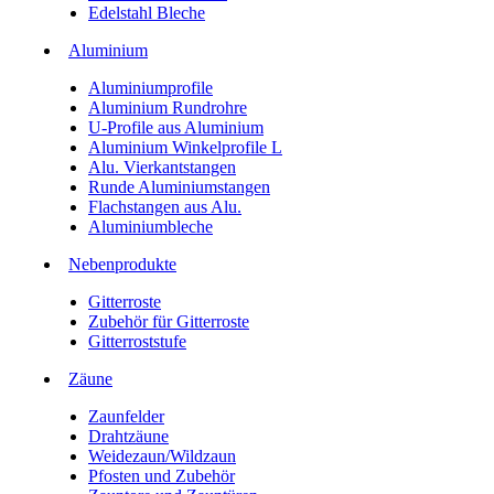
Edelstahl Bleche
Aluminium
Aluminiumprofile
Aluminium Rundrohre
U-Profile aus Aluminium
Aluminium Winkelprofile L
Alu. Vierkantstangen
Runde Aluminiumstangen
Flachstangen aus Alu.
Aluminiumbleche
Nebenprodukte
Gitterroste
Zubehör für Gitterroste
Gitterroststufe
Zäune
Zaunfelder
Drahtzäune
Weidezaun/Wildzaun
Pfosten und Zubehör