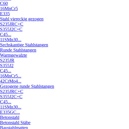
C60
16MnCr5
E335
Stahl viereckig gezogen
S235JRC+C
S355J2C+C
C45...
11SMn30...
Sechskantige Stahlstangen
Runde Stahlstangen
Warmgewalzte
S235JR
S355J2
C45...
16MnCr5...
42CrMo4...
Gezogene runde Stahlstangen
S235JRC+C
S355J2C+C
C45...
11SMn30...
E335GC...
Betonstahl
Betonstahl Stäbe
Baustahlmatten