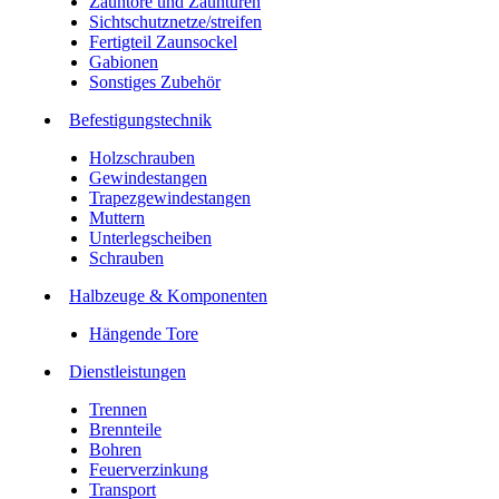
Zauntore und Zauntüren
Sichtschutznetze/streifen
Fertigteil Zaunsockel
Gabionen
Sonstiges Zubehör
Befesti­gungstechnik
Holzschrauben
Gewindestangen
Trapezgewindestangen
Muttern
Unterlegscheiben
Schrauben
Halbzeuge & Komponenten
Hängende Tore
Dienstleistungen
Trennen
Brennteile
Bohren
Feuerverzinkung
Transport