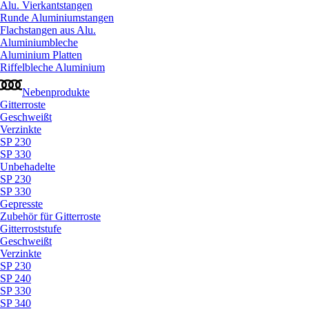
Alu. Vierkantstangen
Runde Aluminiumstangen
Flachstangen aus Alu.
Aluminiumbleche
Aluminium Platten
Riffelbleche Aluminium
Nebenprodukte
Gitterroste
Geschweißt
Verzinkte
SP 230
SP 330
Unbehadelte
SP 230
SP 330
Gepresste
Zubehör für Gitterroste
Gitterroststufe
Geschweißt
Verzinkte
SP 230
SP 240
SP 330
SP 340