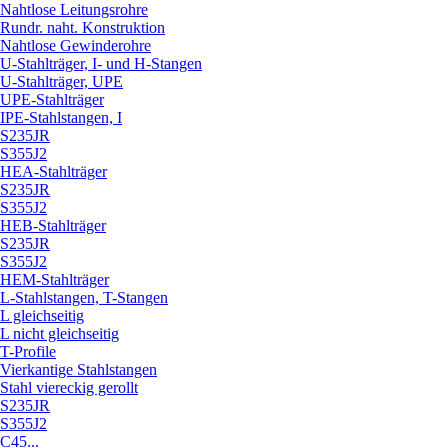
Nahtlose Leitungsrohre
Rundr. naht. Konstruktion
Nahtlose Gewinderohre
U-Stahlträger, I- und H-Stangen
U-Stahlträger, UPE
UPE-Stahlträger
IPE-Stahlstangen, I
S235JR
S355J2
HEA-Stahlträger
S235JR
S355J2
HEB-Stahlträger
S235JR
S355J2
HEM-Stahlträger
L-Stahlstangen, T-Stangen
L gleichseitig
L nicht gleichseitig
T-Profile
Vierkantige Stahlstangen
Stahl viereckig gerollt
S235JR
S355J2
C45...