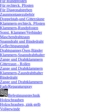
Für Rundpfosten
Für rechteck. Pfosten
Für Diagonalstreben
Zaunmontagezubehör
Doppelstab-und Gitterzäune
Klammern-rechteck. Pfosten
Klammern-Rundpfosten
Sonst. Klammer/
Verbinder
Maschendrahtzaun
Spanndraht und Bindedraht
Geflechtspannstab
Drahtspanner,Ösen,Bänder
Klammern-Spanndrahthalter
Zange und Drahtklammern
Gitterzaun - Rollen
Zange und Drahtklammern
Klammern-Zaundrahthalter
Bindedraht
Zange und Drahtklammern
Farb/
Reparaturspray
Befestigungstechnik
Holzschrauben
Holzschrauben, zink-gelb
Vollgewinde