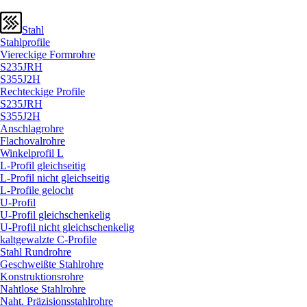
Stahl
Stahlprofile
Viereckige Formrohre
S235JRH
S355J2H
Rechteckige Profile
S235JRH
S355J2H
Anschlagrohre
Flachovalrohre
Winkelprofil L
L-Profil gleichseitig
L-Profil nicht gleichseitig
L-Profile gelocht
U-Profil
U-Profil gleichschenkelig
U-Profil nicht gleichschenkelig
kaltgewalzte C-Profile
Stahl Rundrohre
Geschweißte Stahlrohre
Konstruktionsrohre
Nahtlose Stahlrohre
Naht. Präzisionsstahlrohre