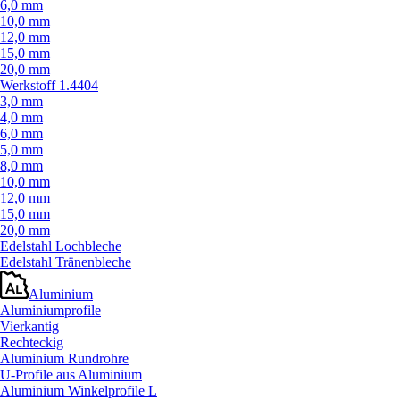
6,0 mm
10,0 mm
12,0 mm
15,0 mm
20,0 mm
Werkstoff 1.4404
3,0 mm
4,0 mm
6,0 mm
5,0 mm
8,0 mm
10,0 mm
12,0 mm
15,0 mm
20,0 mm
Edelstahl Lochbleche
Edelstahl Tränenbleche
Aluminium
Aluminiumprofile
Vierkantig
Rechteckig
Aluminium Rundrohre
U-Profile aus Aluminium
Aluminium Winkelprofile L