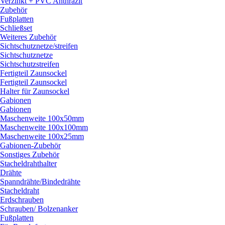
Verzinkt + PVC Anthrazit
Zubehör
Fußplatten
Schließset
Weiteres Zubehör
Sichtschutznetze/
streifen
Sichtschutznetze
Sichtschutzstreifen
Fertigteil Zaunsockel
Fertigteil Zaunsockel
Halter für Zaunsockel
Gabionen
Gabionen
Maschenweite 100x50mm
Maschenweite 100x100mm
Maschenweite 100x25mm
Gabionen-Zubehör
Sonstiges Zubehör
Stacheldrahthalter
Drähte
Spanndrähte/
Bindedrähte
Stacheldraht
Erdschrauben
Schrauben/
Bolzenanker
Fußplatten