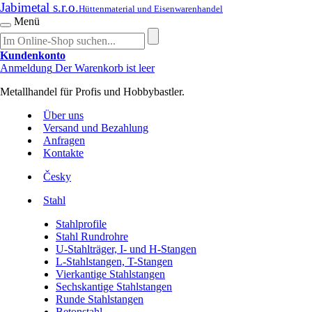
Jabimetal s.r.o.
Hüttenmaterial und Eisenwarenhandel
Menü
Kundenkonto
Anmeldung
Der Warenkorb ist leer
Metallhandel für Profis und Hobbybastler.
Über uns
Versand und Bezahlung
Anfragen
Kontakte
Česky
Stahl
Stahlprofile
Stahl Rundrohre
U-Stahlträger, I- und H-Stangen
L-Stahlstangen, T-Stangen
Vierkantige Stahlstangen
Sechskantige Stahlstangen
Runde Stahlstangen
Betonstahl