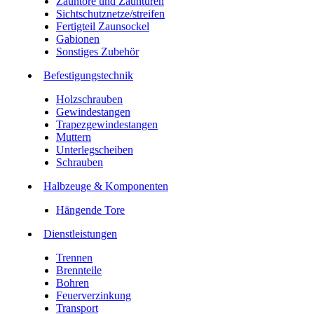
Zauntore und Zauntüren
Sichtschutznetze/streifen
Fertigteil Zaunsockel
Gabionen
Sonstiges Zubehör
Befesti­gungstechnik
Holzschrauben
Gewindestangen
Trapezgewindestangen
Muttern
Unterlegscheiben
Schrauben
Halbzeuge & Komponenten
Hängende Tore
Dienstleistungen
Trennen
Brennteile
Bohren
Feuerverzinkung
Transport