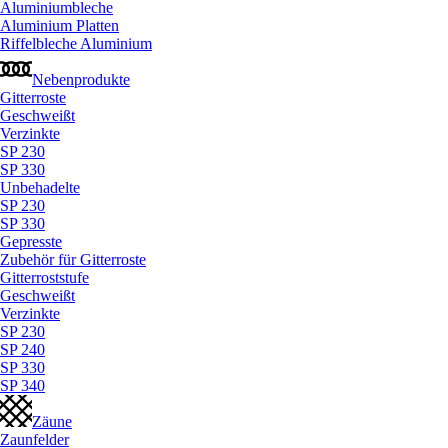
Aluminiumbleche
Aluminium Platten
Riffelbleche Aluminium
Nebenprodukte
Gitterroste
Geschweißt
Verzinkte
SP 230
SP 330
Unbehadelte
SP 230
SP 330
Gepresste
Zubehör für Gitterroste
Gitterroststufe
Geschweißt
Verzinkte
SP 230
SP 240
SP 330
SP 340
Zäune
Zaunfelder