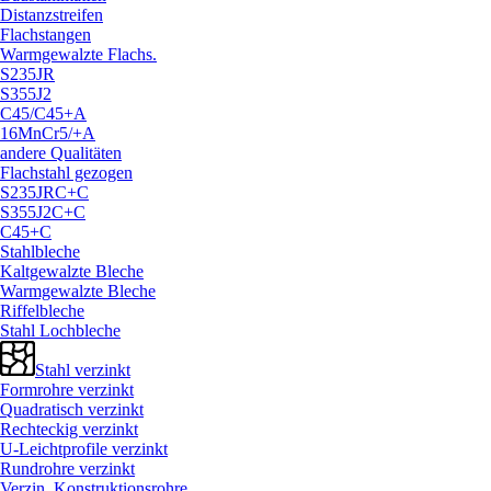
Distanzstreifen
Flachstangen
Warmgewalzte Flachs.
S235JR
S355J2
C45/
C45+A
16MnCr5/
+A
andere Qualitäten
Flachstahl gezogen
S235JRC+C
S355J2C+C
C45+C
Stahlbleche
Kaltgewalzte Bleche
Warmgewalzte Bleche
Riffelbleche
Stahl Lochbleche
Stahl verzinkt
Formrohre verzinkt
Quadratisch verzinkt
Rechteckig verzinkt
U-Leichtprofile verzinkt
Rundrohre verzinkt
Verzin. Konstruktionsrohre