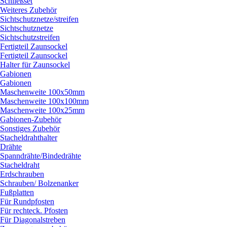
Schließset
Weiteres Zubehör
Sichtschutznetze/
streifen
Sichtschutznetze
Sichtschutzstreifen
Fertigteil Zaunsockel
Fertigteil Zaunsockel
Halter für Zaunsockel
Gabionen
Gabionen
Maschenweite 100x50mm
Maschenweite 100x100mm
Maschenweite 100x25mm
Gabionen-Zubehör
Sonstiges Zubehör
Stacheldrahthalter
Drähte
Spanndrähte/
Bindedrähte
Stacheldraht
Erdschrauben
Schrauben/
Bolzenanker
Fußplatten
Für Rundpfosten
Für rechteck. Pfosten
Für Diagonalstreben