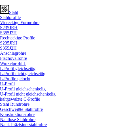
Stahl
Stahlprofile
Viereckige Formrohre
S235JRH
S355J2H
Rechteckige Profile
S235JRH
S355J2H
Anschlagrohre
Flachovalrohre
Winkelprofil L
L-Profil gleichseitig
L-Profil nicht gleichseitig
L-Profile gelocht
U-Profil
U-Profil gleichschenkelig
U-Profil nicht gleichschenkelig
kaltgewalzte C-Profile
Stahl Rundrohre
Geschweißte Stahlrohre
Konstruktionsrohre
Nahtlose Stahlrohre
Naht. Präzisionsstahlrohre