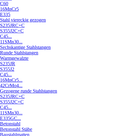
C60
16MnCr5
E335
Stahl viereckig gezogen
S235JRC+C
S355J2C+C
C45...
11SMn30...
Sechskantige Stahlstangen
Runde Stahlstangen
Warmgewalzte
S235JR
S355J2
C45...
16MnCr5...
42CrMo4...
Gezogene runde Stahlstangen
S235JRC+C
S355J2C+C
C45...
11SMn30...
E335GC...
Betonstahl
Betonstahl Stäbe
Baustahlmatten