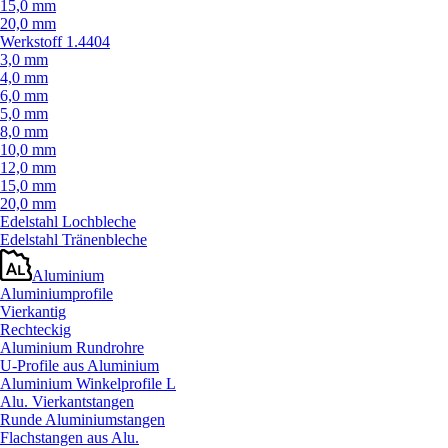
15,0 mm
20,0 mm
Werkstoff 1.4404
3,0 mm
4,0 mm
6,0 mm
5,0 mm
8,0 mm
10,0 mm
12,0 mm
15,0 mm
20,0 mm
Edelstahl Lochbleche
Edelstahl Tränenbleche
Aluminium
Aluminiumprofile
Vierkantig
Rechteckig
Aluminium Rundrohre
U-Profile aus Aluminium
Aluminium Winkelprofile L
Alu. Vierkantstangen
Runde Aluminiumstangen
Flachstangen aus Alu.