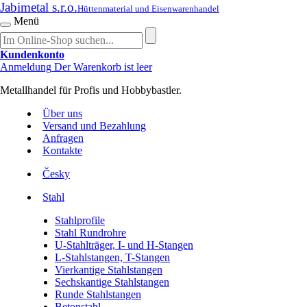
Jabimetal s.r.o.
Hüttenmaterial und Eisenwarenhandel
Menü
Kundenkonto
Anmeldung
Der Warenkorb ist leer
Metallhandel für Profis und Hobbybastler.
Über uns
Versand und Bezahlung
Anfragen
Kontakte
Česky
Stahl
Stahlprofile
Stahl Rundrohre
U-Stahlträger, I- und H-Stangen
L-Stahlstangen, T-Stangen
Vierkantige Stahlstangen
Sechskantige Stahlstangen
Runde Stahlstangen
Betonstahl