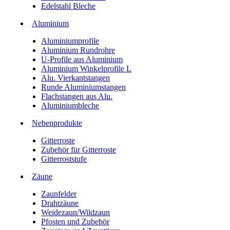
Edelstahl Bleche
Aluminium
Aluminiumprofile
Aluminium Rundrohre
U-Profile aus Aluminium
Aluminium Winkelprofile L
Alu. Vierkantstangen
Runde Aluminiumstangen
Flachstangen aus Alu.
Aluminiumbleche
Nebenprodukte
Gitterroste
Zubehör für Gitterroste
Gitterroststufe
Zäune
Zaunfelder
Drahtzäune
Weidezaun/Wildzaun
Pfosten und Zubehör