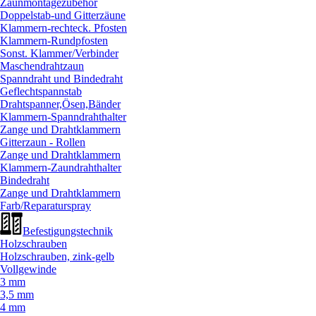
Zaunmontagezubehör
Doppelstab-und Gitterzäune
Klammern-rechteck. Pfosten
Klammern-Rundpfosten
Sonst. Klammer/
Verbinder
Maschendrahtzaun
Spanndraht und Bindedraht
Geflechtspannstab
Drahtspanner,Ösen,Bänder
Klammern-Spanndrahthalter
Zange und Drahtklammern
Gitterzaun - Rollen
Zange und Drahtklammern
Klammern-Zaundrahthalter
Bindedraht
Zange und Drahtklammern
Farb/
Reparaturspray
Befestigungstechnik
Holzschrauben
Holzschrauben, zink-gelb
Vollgewinde
3 mm
3,5 mm
4 mm