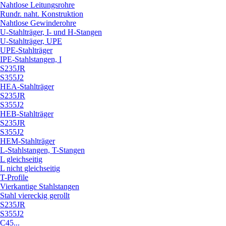
Nahtlose Leitungsrohre
Rundr. naht. Konstruktion
Nahtlose Gewinderohre
U-Stahlträger, I- und H-Stangen
U-Stahlträger, UPE
UPE-Stahlträger
IPE-Stahlstangen, I
S235JR
S355J2
HEA-Stahlträger
S235JR
S355J2
HEB-Stahlträger
S235JR
S355J2
HEM-Stahlträger
L-Stahlstangen, T-Stangen
L gleichseitig
L nicht gleichseitig
T-Profile
Vierkantige Stahlstangen
Stahl viereckig gerollt
S235JR
S355J2
C45...