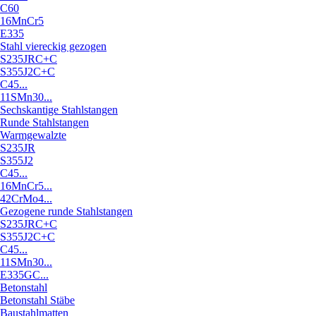
C60
16MnCr5
E335
Stahl viereckig gezogen
S235JRC+C
S355J2C+C
C45...
11SMn30...
Sechskantige Stahlstangen
Runde Stahlstangen
Warmgewalzte
S235JR
S355J2
C45...
16MnCr5...
42CrMo4...
Gezogene runde Stahlstangen
S235JRC+C
S355J2C+C
C45...
11SMn30...
E335GC...
Betonstahl
Betonstahl Stäbe
Baustahlmatten