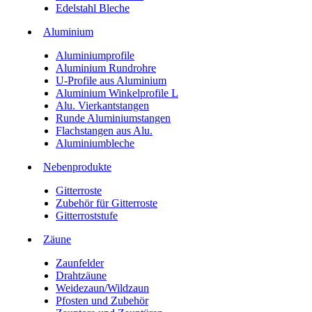
Edelstahl Bleche
Aluminium
Aluminiumprofile
Aluminium Rundrohre
U-Profile aus Aluminium
Aluminium Winkelprofile L
Alu. Vierkantstangen
Runde Aluminiumstangen
Flachstangen aus Alu.
Aluminiumbleche
Nebenprodukte
Gitterroste
Zubehör für Gitterroste
Gitterroststufe
Zäune
Zaunfelder
Drahtzäune
Weidezaun/Wildzaun
Pfosten und Zubehör