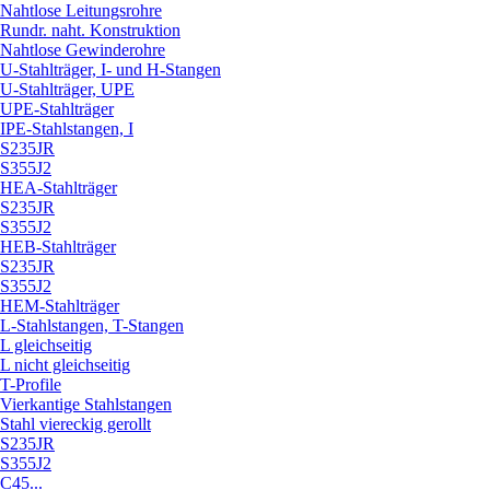
Nahtlose Leitungsrohre
Rundr. naht. Konstruktion
Nahtlose Gewinderohre
U-Stahlträger, I- und H-Stangen
U-Stahlträger, UPE
UPE-Stahlträger
IPE-Stahlstangen, I
S235JR
S355J2
HEA-Stahlträger
S235JR
S355J2
HEB-Stahlträger
S235JR
S355J2
HEM-Stahlträger
L-Stahlstangen, T-Stangen
L gleichseitig
L nicht gleichseitig
T-Profile
Vierkantige Stahlstangen
Stahl viereckig gerollt
S235JR
S355J2
C45...