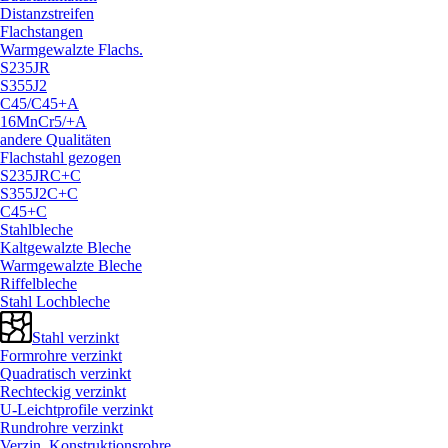
Distanzstreifen
Flachstangen
Warmgewalzte Flachs.
S235JR
S355J2
C45/
C45+A
16MnCr5/
+A
andere Qualitäten
Flachstahl gezogen
S235JRC+C
S355J2C+C
C45+C
Stahlbleche
Kaltgewalzte Bleche
Warmgewalzte Bleche
Riffelbleche
Stahl Lochbleche
Stahl verzinkt
Formrohre verzinkt
Quadratisch verzinkt
Rechteckig verzinkt
U-Leichtprofile verzinkt
Rundrohre verzinkt
Verzin. Konstruktionsrohre