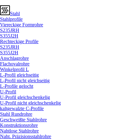
Stahl
Stahlprofile
Viereckige Formrohre
S235JRH
S355J2H
Rechteckige Profile
S235JRH
S355J2H
Anschlagrohre
Flachovalrohre
Winkelprofil L
L-Profil gleichseitig
L-Profil nicht gleichseitig
L-Profile gelocht
U-Profil
U-Profil gleichschenkelig
U-Profil nicht gleichschenkelig
kaltgewalzte C-Profile
Stahl Rundrohre
Geschweißte Stahlrohre
Konstruktionsrohre
Nahtlose Stahlrohre
Naht. Präzisionsstahlrohre