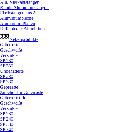
Alu. Vierkantstangen
Runde Aluminiumstangen
Flachstangen aus Alu.
Aluminiumbleche
Aluminium Platten
Riffelbleche Aluminium
Nebenprodukte
Gitterroste
Geschweißt
Verzinkte
SP 230
SP 330
Unbehadelte
SP 230
SP 330
Gepresste
Zubehör für Gitterroste
Gitterroststufe
Geschweißt
Verzinkte
SP 230
SP 240
SP 330
SP 340