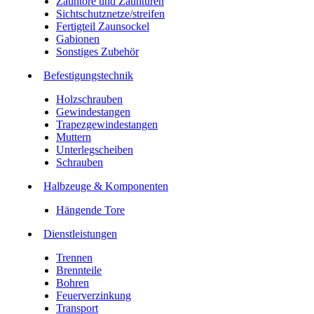
Zauntore und Zauntüren
Sichtschutznetze/streifen
Fertigteil Zaunsockel
Gabionen
Sonstiges Zubehör
Befesti­gungstechnik
Holzschrauben
Gewindestangen
Trapezgewindestangen
Muttern
Unterlegscheiben
Schrauben
Halbzeuge & Komponenten
Hängende Tore
Dienstleistungen
Trennen
Brennteile
Bohren
Feuerverzinkung
Transport