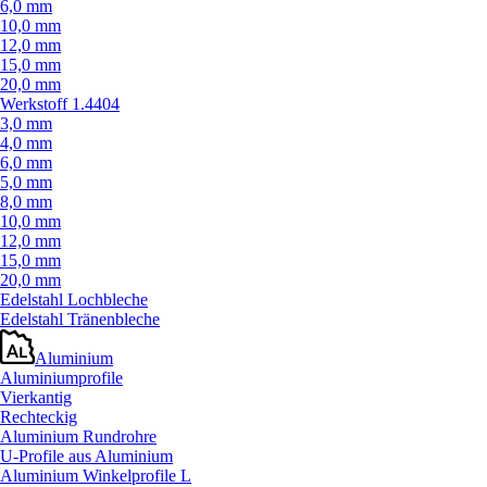
6,0 mm
10,0 mm
12,0 mm
15,0 mm
20,0 mm
Werkstoff 1.4404
3,0 mm
4,0 mm
6,0 mm
5,0 mm
8,0 mm
10,0 mm
12,0 mm
15,0 mm
20,0 mm
Edelstahl Lochbleche
Edelstahl Tränenbleche
Aluminium
Aluminiumprofile
Vierkantig
Rechteckig
Aluminium Rundrohre
U-Profile aus Aluminium
Aluminium Winkelprofile L