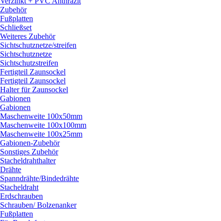
Verzinkt + PVC Anthrazit
Zubehör
Fußplatten
Schließset
Weiteres Zubehör
Sichtschutznetze/
streifen
Sichtschutznetze
Sichtschutzstreifen
Fertigteil Zaunsockel
Fertigteil Zaunsockel
Halter für Zaunsockel
Gabionen
Gabionen
Maschenweite 100x50mm
Maschenweite 100x100mm
Maschenweite 100x25mm
Gabionen-Zubehör
Sonstiges Zubehör
Stacheldrahthalter
Drähte
Spanndrähte/
Bindedrähte
Stacheldraht
Erdschrauben
Schrauben/
Bolzenanker
Fußplatten