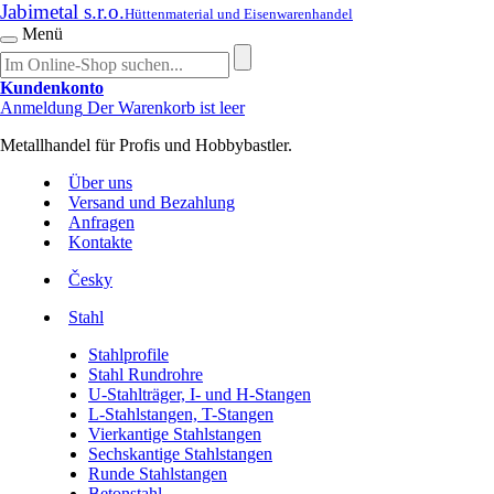
Jabimetal s.r.o.
Hüttenmaterial und Eisenwarenhandel
Menü
Kundenkonto
Anmeldung
Der Warenkorb ist leer
Metallhandel für Profis und Hobbybastler.
Über uns
Versand und Bezahlung
Anfragen
Kontakte
Česky
Stahl
Stahlprofile
Stahl Rundrohre
U-Stahlträger, I- und H-Stangen
L-Stahlstangen, T-Stangen
Vierkantige Stahlstangen
Sechskantige Stahlstangen
Runde Stahlstangen
Betonstahl