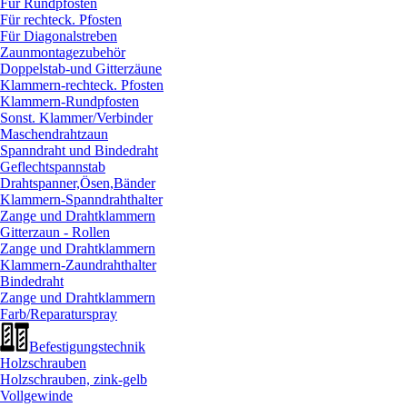
Für Rundpfosten
Für rechteck. Pfosten
Für Diagonalstreben
Zaunmontagezubehör
Doppelstab-und Gitterzäune
Klammern-rechteck. Pfosten
Klammern-Rundpfosten
Sonst. Klammer/
Verbinder
Maschendrahtzaun
Spanndraht und Bindedraht
Geflechtspannstab
Drahtspanner,Ösen,Bänder
Klammern-Spanndrahthalter
Zange und Drahtklammern
Gitterzaun - Rollen
Zange und Drahtklammern
Klammern-Zaundrahthalter
Bindedraht
Zange und Drahtklammern
Farb/
Reparaturspray
Befestigungstechnik
Holzschrauben
Holzschrauben, zink-gelb
Vollgewinde