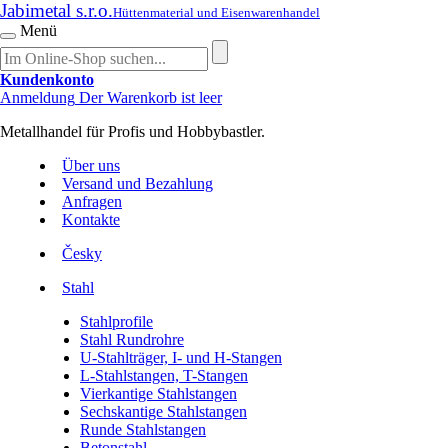
Jabimetal s.r.o.
Hüttenmaterial und Eisenwarenhandel
Menü
Kundenkonto
Anmeldung
Der Warenkorb ist leer
Metallhandel für Profis und Hobbybastler.
Über uns
Versand und Bezahlung
Anfragen
Kontakte
Česky
Stahl
Stahlprofile
Stahl Rundrohre
U-Stahlträger, I- und H-Stangen
L-Stahlstangen, T-Stangen
Vierkantige Stahlstangen
Sechskantige Stahlstangen
Runde Stahlstangen
Betonstahl