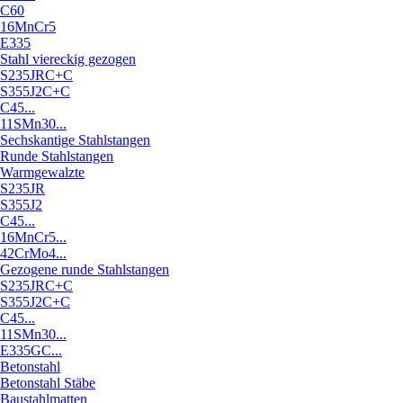
C60
16MnCr5
E335
Stahl viereckig gezogen
S235JRC+C
S355J2C+C
C45...
11SMn30...
Sechskantige Stahlstangen
Runde Stahlstangen
Warmgewalzte
S235JR
S355J2
C45...
16MnCr5...
42CrMo4...
Gezogene runde Stahlstangen
S235JRC+C
S355J2C+C
C45...
11SMn30...
E335GC...
Betonstahl
Betonstahl Stäbe
Baustahlmatten