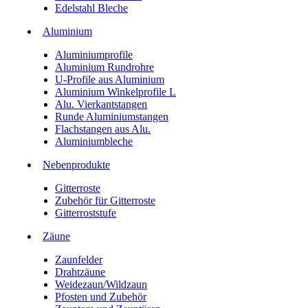
Edelstahl Bleche
Aluminium
Aluminiumprofile
Aluminium Rundrohre
U-Profile aus Aluminium
Aluminium Winkelprofile L
Alu. Vierkantstangen
Runde Aluminiumstangen
Flachstangen aus Alu.
Aluminiumbleche
Nebenprodukte
Gitterroste
Zubehör für Gitterroste
Gitterroststufe
Zäune
Zaunfelder
Drahtzäune
Weidezaun/Wildzaun
Pfosten und Zubehör