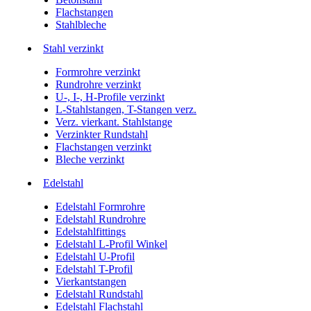
Flachstangen
Stahlbleche
Stahl verzinkt
Formrohre verzinkt
Rundrohre verzinkt
U-, I-, H-Profile verzinkt
L-Stahlstangen, T-Stangen verz.
Verz. vierkant. Stahlstange
Verzinkter Rundstahl
Flachstangen verzinkt
Bleche verzinkt
Edelstahl
Edelstahl Formrohre
Edelstahl Rundrohre
Edelstahlfittings
Edelstahl L-Profil Winkel
Edelstahl U-Profil
Edelstahl T-Profil
Vierkantstangen
Edelstahl Rundstahl
Edelstahl Flachstahl