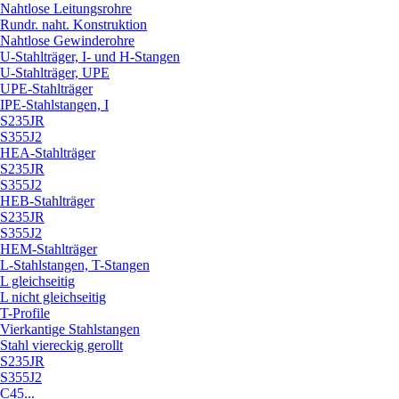
Nahtlose Leitungsrohre
Rundr. naht. Konstruktion
Nahtlose Gewinderohre
U-Stahlträger, I- und H-Stangen
U-Stahlträger, UPE
UPE-Stahlträger
IPE-Stahlstangen, I
S235JR
S355J2
HEA-Stahlträger
S235JR
S355J2
HEB-Stahlträger
S235JR
S355J2
HEM-Stahlträger
L-Stahlstangen, T-Stangen
L gleichseitig
L nicht gleichseitig
T-Profile
Vierkantige Stahlstangen
Stahl viereckig gerollt
S235JR
S355J2
C45...