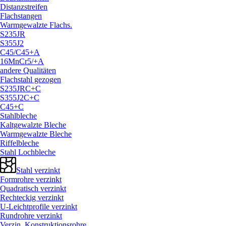
Distanzstreifen
Flachstangen
Warmgewalzte Flachs.
S235JR
S355J2
C45/
C45+A
16MnCr5/
+A
andere Qualitäten
Flachstahl gezogen
S235JRC+C
S355J2C+C
C45+C
Stahlbleche
Kaltgewalzte Bleche
Warmgewalzte Bleche
Riffelbleche
Stahl Lochbleche
Stahl verzinkt
Formrohre verzinkt
Quadratisch verzinkt
Rechteckig verzinkt
U-Leichtprofile verzinkt
Rundrohre verzinkt
Verzin. Konstruktionsrohre