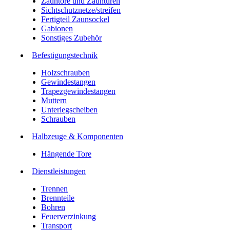
Zauntore und Zauntüren
Sichtschutznetze/streifen
Fertigteil Zaunsockel
Gabionen
Sonstiges Zubehör
Befesti­gungstechnik
Holzschrauben
Gewindestangen
Trapezgewindestangen
Muttern
Unterlegscheiben
Schrauben
Halbzeuge & Komponenten
Hängende Tore
Dienstleistungen
Trennen
Brennteile
Bohren
Feuerverzinkung
Transport