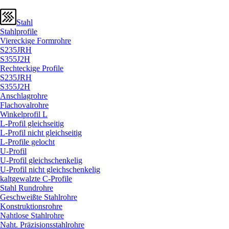
Stahl
Stahlprofile
Viereckige Formrohre
S235JRH
S355J2H
Rechteckige Profile
S235JRH
S355J2H
Anschlagrohre
Flachovalrohre
Winkelprofil L
L-Profil gleichseitig
L-Profil nicht gleichseitig
L-Profile gelocht
U-Profil
U-Profil gleichschenkelig
U-Profil nicht gleichschenkelig
kaltgewalzte C-Profile
Stahl Rundrohre
Geschweißte Stahlrohre
Konstruktionsrohre
Nahtlose Stahlrohre
Naht. Präzisionsstahlrohre