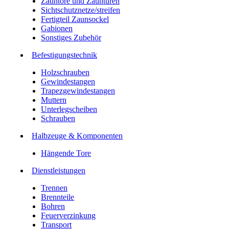
Zauntore und Zauntüren
Sichtschutznetze/streifen
Fertigteil Zaunsockel
Gabionen
Sonstiges Zubehör
Befesti­gungstechnik
Holzschrauben
Gewindestangen
Trapezgewindestangen
Muttern
Unterlegscheiben
Schrauben
Halbzeuge & Komponenten
Hängende Tore
Dienstleistungen
Trennen
Brennteile
Bohren
Feuerverzinkung
Transport