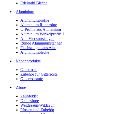
Edelstahl Bleche
Aluminium
Aluminiumprofile
Aluminium Rundrohre
U-Profile aus Aluminium
Aluminium Winkelprofile L
Alu. Vierkantstangen
Runde Aluminiumstangen
Flachstangen aus Alu.
Aluminiumbleche
Nebenprodukte
Gitterroste
Zubehör für Gitterroste
Gitterroststufe
Zäune
Zaunfelder
Drahtzäune
Weidezaun/Wildzaun
Pfosten und Zubehör