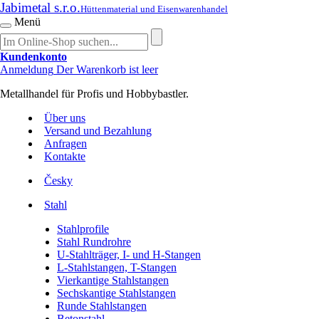
Jabimetal s.r.o.
Hüttenmaterial und Eisenwarenhandel
Menü
Kundenkonto
Anmeldung
Der Warenkorb ist leer
Metallhandel für Profis und Hobbybastler.
Über uns
Versand und Bezahlung
Anfragen
Kontakte
Česky
Stahl
Stahlprofile
Stahl Rundrohre
U-Stahlträger, I- und H-Stangen
L-Stahlstangen, T-Stangen
Vierkantige Stahlstangen
Sechskantige Stahlstangen
Runde Stahlstangen
Betonstahl