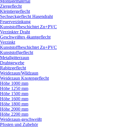
Montagematerial
Ziergeflecht
Kleintiergeflecht
Sechseckgeflecht Hasendraht
Feuerverzinkung
Kunststoffbeschichtet Zn+PVC
Verzinkter Draht
Geschweißtes 4kantgeflecht
Verzinkt
Kunststoffbeschichtet Zn+PVC
Kunststoffgeflecht
Metallgitterzaun
Drahtgewebe
Rabitzgeflecht
Weidezaun/
Wildzaun
Weidezaun Knotengeflecht
Höhe 1000 mm
Höhe 1250 mm
Höhe 1500 mm
Höhe 1600 mm
Höhe 1800 mm
Höhe 2000 mm
Höhe 2200 mm
Weidezaun-geschweißt
Pfosten und Zubehör