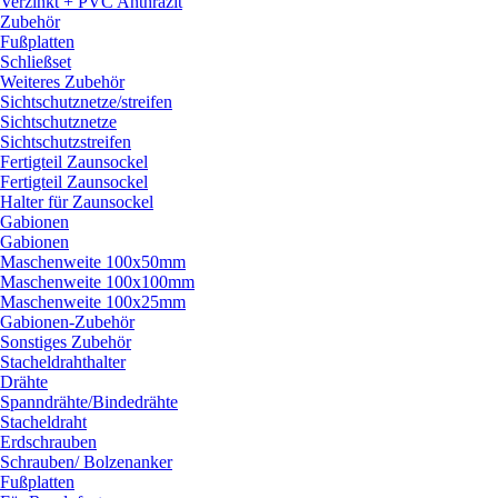
Verzinkt + PVC Anthrazit
Zubehör
Fußplatten
Schließset
Weiteres Zubehör
Sichtschutznetze/
streifen
Sichtschutznetze
Sichtschutzstreifen
Fertigteil Zaunsockel
Fertigteil Zaunsockel
Halter für Zaunsockel
Gabionen
Gabionen
Maschenweite 100x50mm
Maschenweite 100x100mm
Maschenweite 100x25mm
Gabionen-Zubehör
Sonstiges Zubehör
Stacheldrahthalter
Drähte
Spanndrähte/
Bindedrähte
Stacheldraht
Erdschrauben
Schrauben/
Bolzenanker
Fußplatten