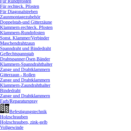
Für Rundpfosten
Für rechteck. Pfosten
Für Diagonalstreben
Zaunmontagezubehör
Doppelstab-und Gitterzäune
Klammern-rechteck. Pfosten
Klammern-Rundpfosten
Sonst. Klammer/
Verbinder
Maschendrahtzaun
Spanndraht und Bindedraht
Geflechtspannstab
Drahtspanner,Ösen,Bänder
Klammern-Spanndrahthalter
Zange und Drahtklammern
Gitterzaun - Rollen
Zange und Drahtklammern
Klammern-Zaundrahthalter
Bindedraht
Zange und Drahtklammern
Farb/
Reparaturspray
Befestigungstechnik
Holzschrauben
Holzschrauben, zink-gelb
Vollgewinde