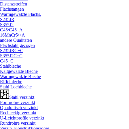
Distanzstreifen
Flachstangen
Warmgewalzte Flachs.
S235JR
S355J2
C45/
C45+A
16MnCr5/
+A
andere Qualitäten
Flachstahl gezogen
S235JRC+C
S355J2C+C
C45+C
Stahlbleche
Kaltgewalzte Bleche
Warmgewalzte Bleche
Riffelbleche
Stahl Lochbleche
Stahl verzinkt
Formrohre verzinkt
Quadratisch verzinkt
Rechteckig verzinkt
U-Leichtprofile verzinkt
Rundrohre verzinkt
Verzin. Konstruktionsrohre