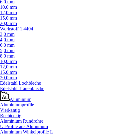
6,0 mm
10,0 mm
12,0 mm
15,0 mm
20,0 mm
Werkstoff 1.4404
3,0 mm
4,0 mm
6,0 mm
5,0 mm
8,0 mm
10,0 mm
12,0 mm
15,0 mm
20,0 mm
Edelstahl Lochbleche
Edelstahl Tränenbleche
Aluminium
Aluminiumprofile
Vierkantig
Rechteckig
Aluminium Rundrohre
U-Profile aus Aluminium
Aluminium Winkelprofile L