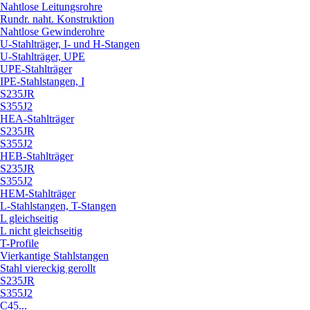
Nahtlose Leitungsrohre
Rundr. naht. Konstruktion
Nahtlose Gewinderohre
U-Stahlträger, I- und H-Stangen
U-Stahlträger, UPE
UPE-Stahlträger
IPE-Stahlstangen, I
S235JR
S355J2
HEA-Stahlträger
S235JR
S355J2
HEB-Stahlträger
S235JR
S355J2
HEM-Stahlträger
L-Stahlstangen, T-Stangen
L gleichseitig
L nicht gleichseitig
T-Profile
Vierkantige Stahlstangen
Stahl viereckig gerollt
S235JR
S355J2
C45...