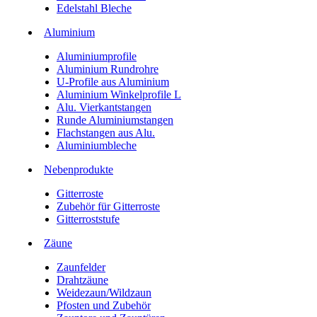
Edelstahl Bleche
Aluminium
Aluminiumprofile
Aluminium Rundrohre
U-Profile aus Aluminium
Aluminium Winkelprofile L
Alu. Vierkantstangen
Runde Aluminiumstangen
Flachstangen aus Alu.
Aluminiumbleche
Nebenprodukte
Gitterroste
Zubehör für Gitterroste
Gitterroststufe
Zäune
Zaunfelder
Drahtzäune
Weidezaun/Wildzaun
Pfosten und Zubehör