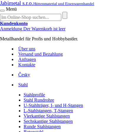
Jabimetal s.r.o.
Hüttenmaterial und Eisenwarenhandel
Menü
Kundenkonto
Anmeldung
Der Warenkorb ist leer
Metallhandel für Profis und Hobbybastler.
Über uns
Versand und Bezahlung
Anfragen
Kontakte
Česky
Stahl
Stahlprofile
Stahl Rundrohre
U-Stahlträger, I- und H-Stangen
L-Stahlstangen, T-Stangen
Vierkantige Stahlstangen
Sechskantige Stahlstangen
Runde Stahlstangen
Betonstahl