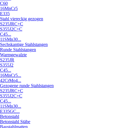
C60
16MnCr5
E335
Stahl viereckig gezogen
S235JRC+C
S355J2C+C
C45...
11SMn30...
Sechskantige Stahlstangen
Runde Stahlstangen
Warmgewalzte
S235JR
S355J2
C45...
16MnCr5...
42CrMo4...
Gezogene runde Stahlstangen
S235JRC+C
S355J2C+C
C45...
11SMn30...
E335GC...
Betonstahl
Betonstahl Stäbe
Baustahlmatten