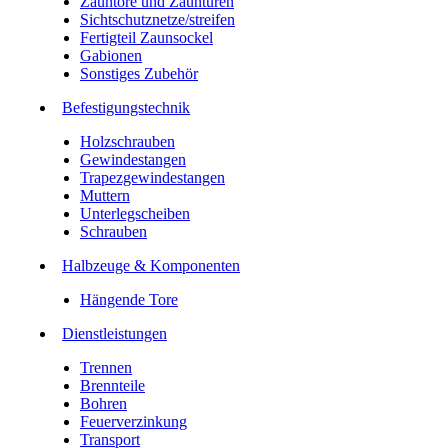
Zauntore und Zauntüren
Sichtschutznetze/streifen
Fertigteil Zaunsockel
Gabionen
Sonstiges Zubehör
Befesti­gungstechnik
Holzschrauben
Gewindestangen
Trapezgewindestangen
Muttern
Unterlegscheiben
Schrauben
Halbzeuge & Komponenten
Hängende Tore
Dienstleistungen
Trennen
Brennteile
Bohren
Feuerverzinkung
Transport