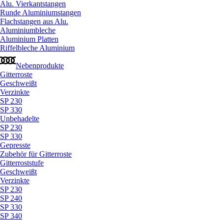
Alu. Vierkantstangen
Runde Aluminiumstangen
Flachstangen aus Alu.
Aluminiumbleche
Aluminium Platten
Riffelbleche Aluminium
Nebenprodukte
Gitterroste
Geschweißt
Verzinkte
SP 230
SP 330
Unbehadelte
SP 230
SP 330
Gepresste
Zubehör für Gitterroste
Gitterroststufe
Geschweißt
Verzinkte
SP 230
SP 240
SP 330
SP 340