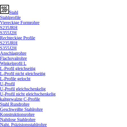
Stahl
Stahlprofile
Viereckige Formrohre
S235JRH
S355J2H
Rechteckige Profile
S235JRH
S355J2H
Anschlagrohre
Flachovalrohre
Winkelprofil L
L-Profil gleichseitig
L-Profil nicht gleichseitig
L-Profile gelocht
U-Profil
U-Profil gleichschenkelig
U-Profil nicht gleichschenkelig
kaltgewalzte C-Profile
Stahl Rundrohre
Geschweißte Stahlrohre
Konstruktionsrohre
Nahtlose Stahlrohre
Naht. Präzisionsstahlrohre