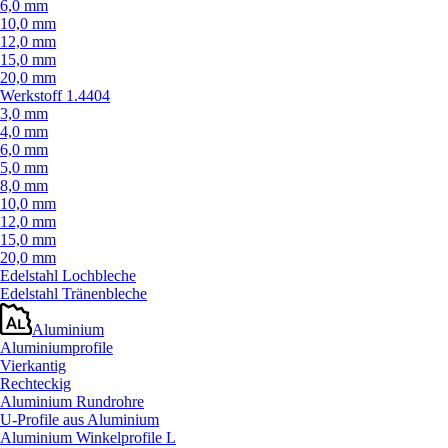
6,0 mm
10,0 mm
12,0 mm
15,0 mm
20,0 mm
Werkstoff 1.4404
3,0 mm
4,0 mm
6,0 mm
5,0 mm
8,0 mm
10,0 mm
12,0 mm
15,0 mm
20,0 mm
Edelstahl Lochbleche
Edelstahl Tränenbleche
Aluminium
Aluminiumprofile
Vierkantig
Rechteckig
Aluminium Rundrohre
U-Profile aus Aluminium
Aluminium Winkelprofile L