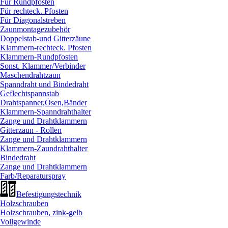
Für Rundpfosten
Für rechteck. Pfosten
Für Diagonalstreben
Zaunmontagezubehör
Doppelstab-und Gitterzäune
Klammern-rechteck. Pfosten
Klammern-Rundpfosten
Sonst. Klammer/
Verbinder
Maschendrahtzaun
Spanndraht und Bindedraht
Geflechtspannstab
Drahtspanner,Ösen,Bänder
Klammern-Spanndrahthalter
Zange und Drahtklammern
Gitterzaun - Rollen
Zange und Drahtklammern
Klammern-Zaundrahthalter
Bindedraht
Zange und Drahtklammern
Farb/
Reparaturspray
Befestigungstechnik
Holzschrauben
Holzschrauben, zink-gelb
Vollgewinde