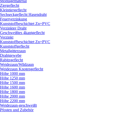
Montagematerial
Ziergeflecht
Kleintiergeflecht
Sechseckgeflecht Hasendraht
Feuerverzinkung
Kunststoffbeschichtet Zn+PVC
Verzinkter Draht
Geschweißtes 4kantgeflecht
Verzinkt
Kunststoffbeschichtet Zn+PVC
Kunststoffgeflecht
Metallgitterzaun
Drahtgewebe
Rabitzgeflecht
Weidezaun/
Wildzaun
Weidezaun Knotengeflecht
Höhe 1000 mm
Höhe 1250 mm
Höhe 1500 mm
Höhe 1600 mm
Höhe 1800 mm
Höhe 2000 mm
Höhe 2200 mm
Weidezaun-geschweißt
Pfosten und Zubehör