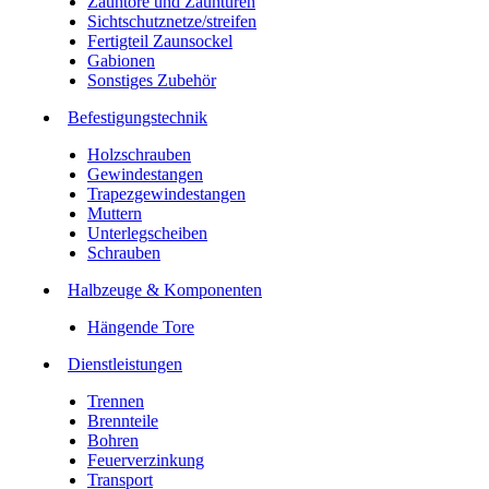
Zauntore und Zauntüren
Sichtschutznetze/streifen
Fertigteil Zaunsockel
Gabionen
Sonstiges Zubehör
Befesti­gungstechnik
Holzschrauben
Gewindestangen
Trapezgewindestangen
Muttern
Unterlegscheiben
Schrauben
Halbzeuge & Komponenten
Hängende Tore
Dienstleistungen
Trennen
Brennteile
Bohren
Feuerverzinkung
Transport