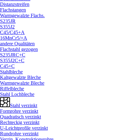
Distanzstreifen
Flachstangen
Warmgewalzte Flachs.
S235JR
S355J2
C45/
C45+A
16MnCr5/
+A
andere Qualitäten
Flachstahl gezogen
S235JRC+C
S355J2C+C
C45+C
Stahlbleche
Kaltgewalzte Bleche
Warmgewalzte Bleche
Riffelbleche
Stahl Lochbleche
Stahl verzinkt
Formrohre verzinkt
Quadratisch verzinkt
Rechteckig verzinkt
U-Leichtprofile verzinkt
Rundrohre verzinkt
Verzin. Konstruktionsrohre