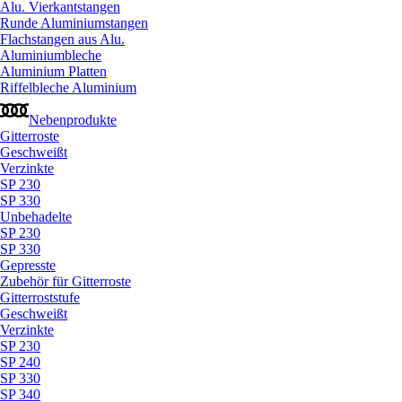
Alu. Vierkantstangen
Runde Aluminiumstangen
Flachstangen aus Alu.
Aluminiumbleche
Aluminium Platten
Riffelbleche Aluminium
Nebenprodukte
Gitterroste
Geschweißt
Verzinkte
SP 230
SP 330
Unbehadelte
SP 230
SP 330
Gepresste
Zubehör für Gitterroste
Gitterroststufe
Geschweißt
Verzinkte
SP 230
SP 240
SP 330
SP 340