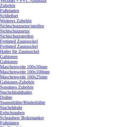
Verzinkt + PVC Anthrazit
Zubehör
Fußplatten
Schließset
Weiteres Zubehör
Sichtschutznetze/
streifen
Sichtschutznetze
Sichtschutzstreifen
Fertigteil Zaunsockel
Fertigteil Zaunsockel
Halter für Zaunsockel
Gabionen
Gabionen
Maschenweite 100x50mm
Maschenweite 100x100mm
Maschenweite 100x25mm
Gabionen-Zubehör
Sonstiges Zubehör
Stacheldrahthalter
Drähte
Spanndrähte/
Bindedrähte
Stacheldraht
Erdschrauben
Schrauben/
Bolzenanker
Fußplatten