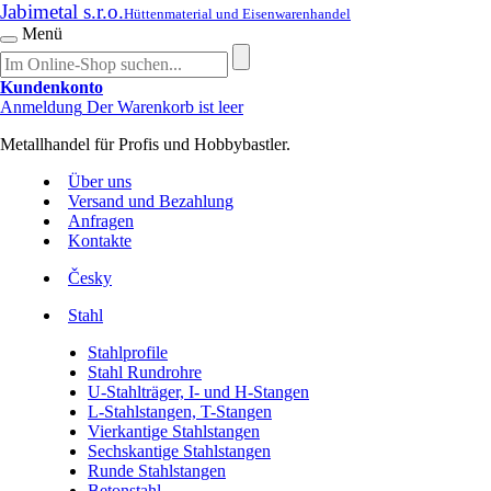
Jabimetal s.r.o.
Hüttenmaterial und Eisenwarenhandel
Menü
Kundenkonto
Anmeldung
Der Warenkorb ist leer
Metallhandel für Profis und Hobbybastler.
Über uns
Versand und Bezahlung
Anfragen
Kontakte
Česky
Stahl
Stahlprofile
Stahl Rundrohre
U-Stahlträger, I- und H-Stangen
L-Stahlstangen, T-Stangen
Vierkantige Stahlstangen
Sechskantige Stahlstangen
Runde Stahlstangen
Betonstahl