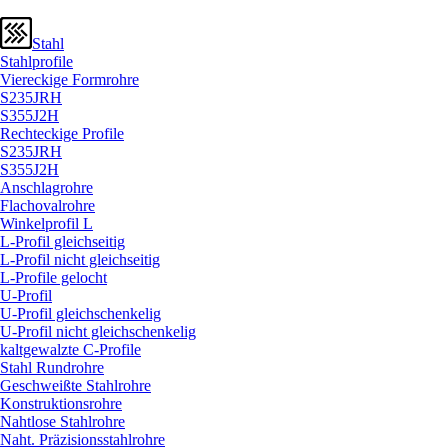
Stahl
Stahlprofile
Viereckige Formrohre
S235JRH
S355J2H
Rechteckige Profile
S235JRH
S355J2H
Anschlagrohre
Flachovalrohre
Winkelprofil L
L-Profil gleichseitig
L-Profil nicht gleichseitig
L-Profile gelocht
U-Profil
U-Profil gleichschenkelig
U-Profil nicht gleichschenkelig
kaltgewalzte C-Profile
Stahl Rundrohre
Geschweißte Stahlrohre
Konstruktionsrohre
Nahtlose Stahlrohre
Naht. Präzisionsstahlrohre