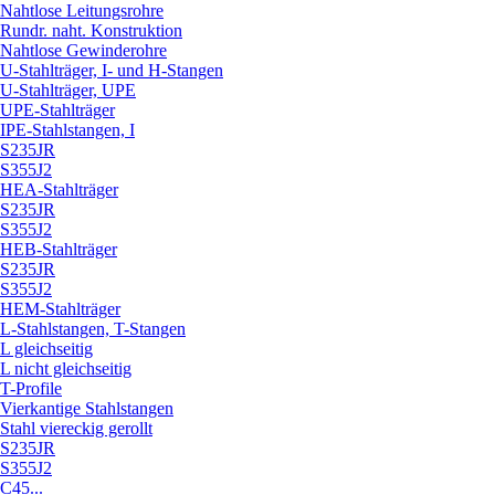
Nahtlose Leitungsrohre
Rundr. naht. Konstruktion
Nahtlose Gewinderohre
U-Stahlträger, I- und H-Stangen
U-Stahlträger, UPE
UPE-Stahlträger
IPE-Stahlstangen, I
S235JR
S355J2
HEA-Stahlträger
S235JR
S355J2
HEB-Stahlträger
S235JR
S355J2
HEM-Stahlträger
L-Stahlstangen, T-Stangen
L gleichseitig
L nicht gleichseitig
T-Profile
Vierkantige Stahlstangen
Stahl viereckig gerollt
S235JR
S355J2
C45...