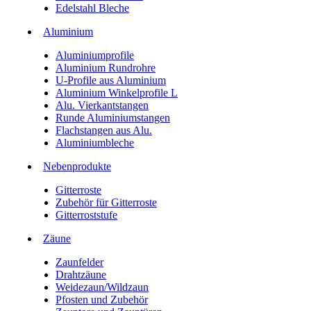
Edelstahl Bleche
Aluminium
Aluminiumprofile
Aluminium Rundrohre
U-Profile aus Aluminium
Aluminium Winkelprofile L
Alu. Vierkantstangen
Runde Aluminiumstangen
Flachstangen aus Alu.
Aluminiumbleche
Nebenprodukte
Gitterroste
Zubehör für Gitterroste
Gitterroststufe
Zäune
Zaunfelder
Drahtzäune
Weidezaun/Wildzaun
Pfosten und Zubehör