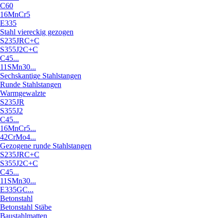
C60
16MnCr5
E335
Stahl viereckig gezogen
S235JRC+C
S355J2C+C
C45...
11SMn30...
Sechskantige Stahlstangen
Runde Stahlstangen
Warmgewalzte
S235JR
S355J2
C45...
16MnCr5...
42CrMo4...
Gezogene runde Stahlstangen
S235JRC+C
S355J2C+C
C45...
11SMn30...
E335GC...
Betonstahl
Betonstahl Stäbe
Baustahlmatten