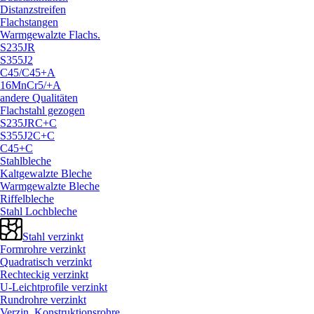
Distanzstreifen
Flachstangen
Warmgewalzte Flachs.
S235JR
S355J2
C45/
C45+A
16MnCr5/
+A
andere Qualitäten
Flachstahl gezogen
S235JRC+C
S355J2C+C
C45+C
Stahlbleche
Kaltgewalzte Bleche
Warmgewalzte Bleche
Riffelbleche
Stahl Lochbleche
Stahl verzinkt
Formrohre verzinkt
Quadratisch verzinkt
Rechteckig verzinkt
U-Leichtprofile verzinkt
Rundrohre verzinkt
Verzin. Konstruktionsrohre