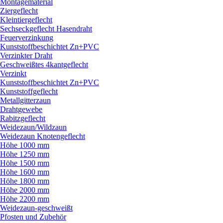
Montagematerial
Ziergeflecht
Kleintiergeflecht
Sechseckgeflecht Hasendraht
Feuerverzinkung
Kunststoffbeschichtet Zn+PVC
Verzinkter Draht
Geschweißtes 4kantgeflecht
Verzinkt
Kunststoffbeschichtet Zn+PVC
Kunststoffgeflecht
Metallgitterzaun
Drahtgewebe
Rabitzgeflecht
Weidezaun/
Wildzaun
Weidezaun Knotengeflecht
Höhe 1000 mm
Höhe 1250 mm
Höhe 1500 mm
Höhe 1600 mm
Höhe 1800 mm
Höhe 2000 mm
Höhe 2200 mm
Weidezaun-geschweißt
Pfosten und Zubehör