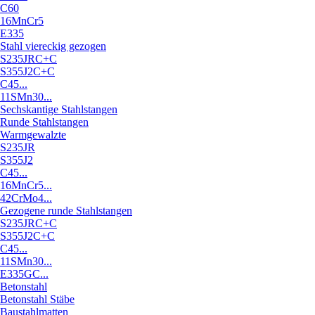
C60
16MnCr5
E335
Stahl viereckig gezogen
S235JRC+C
S355J2C+C
C45...
11SMn30...
Sechskantige Stahlstangen
Runde Stahlstangen
Warmgewalzte
S235JR
S355J2
C45...
16MnCr5...
42CrMo4...
Gezogene runde Stahlstangen
S235JRC+C
S355J2C+C
C45...
11SMn30...
E335GC...
Betonstahl
Betonstahl Stäbe
Baustahlmatten