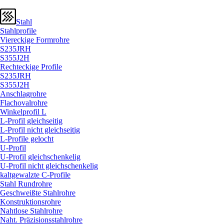
Stahl
Stahlprofile
Viereckige Formrohre
S235JRH
S355J2H
Rechteckige Profile
S235JRH
S355J2H
Anschlagrohre
Flachovalrohre
Winkelprofil L
L-Profil gleichseitig
L-Profil nicht gleichseitig
L-Profile gelocht
U-Profil
U-Profil gleichschenkelig
U-Profil nicht gleichschenkelig
kaltgewalzte C-Profile
Stahl Rundrohre
Geschweißte Stahlrohre
Konstruktionsrohre
Nahtlose Stahlrohre
Naht. Präzisionsstahlrohre