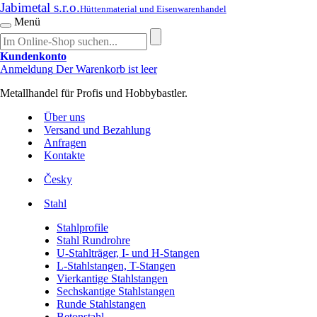
Jabimetal s.r.o.
Hüttenmaterial und Eisenwarenhandel
Menü
Kundenkonto
Anmeldung
Der Warenkorb ist leer
Metallhandel für Profis und Hobbybastler.
Über uns
Versand und Bezahlung
Anfragen
Kontakte
Česky
Stahl
Stahlprofile
Stahl Rundrohre
U-Stahlträger, I- und H-Stangen
L-Stahlstangen, T-Stangen
Vierkantige Stahlstangen
Sechskantige Stahlstangen
Runde Stahlstangen
Betonstahl