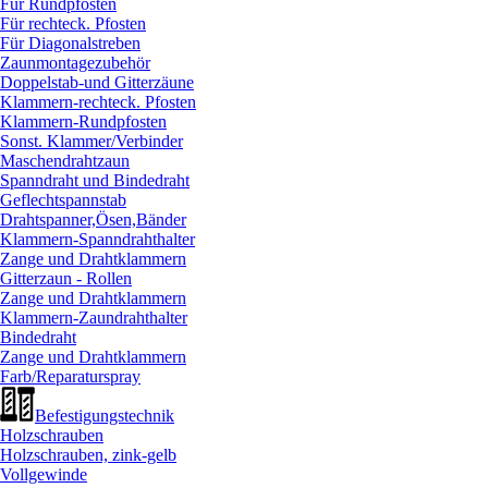
Für Rundpfosten
Für rechteck. Pfosten
Für Diagonalstreben
Zaunmontagezubehör
Doppelstab-und Gitterzäune
Klammern-rechteck. Pfosten
Klammern-Rundpfosten
Sonst. Klammer/
Verbinder
Maschendrahtzaun
Spanndraht und Bindedraht
Geflechtspannstab
Drahtspanner,Ösen,Bänder
Klammern-Spanndrahthalter
Zange und Drahtklammern
Gitterzaun - Rollen
Zange und Drahtklammern
Klammern-Zaundrahthalter
Bindedraht
Zange und Drahtklammern
Farb/
Reparaturspray
Befestigungstechnik
Holzschrauben
Holzschrauben, zink-gelb
Vollgewinde