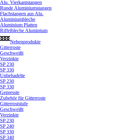
Alu. Vierkantstangen
Runde Aluminiumstangen
Flachstangen aus Alu.
Aluminiumbleche
Aluminium Platten
Riffelbleche Aluminium
Nebenprodukte
Gitterroste
Geschweißt
Verzinkte
SP 230
SP 330
Unbehadelte
SP 230
SP 330
Gepresste
Zubehör für Gitterroste
Gitterroststufe
Geschweißt
Verzinkte
SP 230
SP 240
SP 330
SP 340