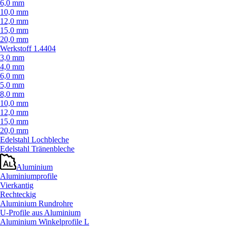
6,0 mm
10,0 mm
12,0 mm
15,0 mm
20,0 mm
Werkstoff 1.4404
3,0 mm
4,0 mm
6,0 mm
5,0 mm
8,0 mm
10,0 mm
12,0 mm
15,0 mm
20,0 mm
Edelstahl Lochbleche
Edelstahl Tränenbleche
Aluminium
Aluminiumprofile
Vierkantig
Rechteckig
Aluminium Rundrohre
U-Profile aus Aluminium
Aluminium Winkelprofile L