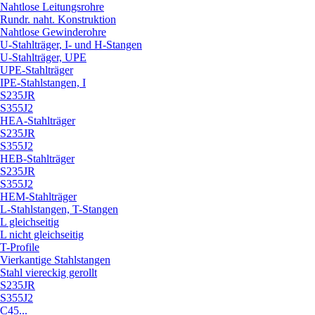
Nahtlose Leitungsrohre
Rundr. naht. Konstruktion
Nahtlose Gewinderohre
U-Stahlträger, I- und H-Stangen
U-Stahlträger, UPE
UPE-Stahlträger
IPE-Stahlstangen, I
S235JR
S355J2
HEA-Stahlträger
S235JR
S355J2
HEB-Stahlträger
S235JR
S355J2
HEM-Stahlträger
L-Stahlstangen, T-Stangen
L gleichseitig
L nicht gleichseitig
T-Profile
Vierkantige Stahlstangen
Stahl viereckig gerollt
S235JR
S355J2
C45...