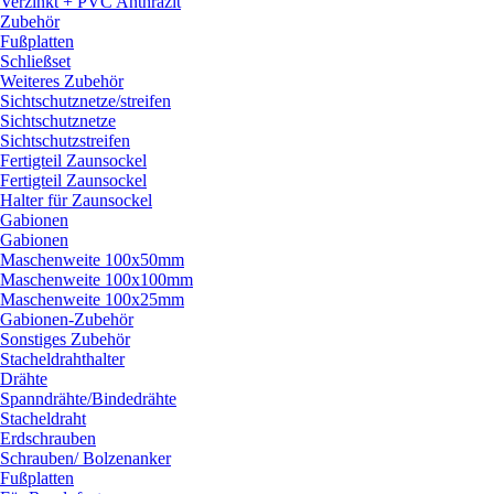
Verzinkt + PVC Anthrazit
Zubehör
Fußplatten
Schließset
Weiteres Zubehör
Sichtschutznetze/
streifen
Sichtschutznetze
Sichtschutzstreifen
Fertigteil Zaunsockel
Fertigteil Zaunsockel
Halter für Zaunsockel
Gabionen
Gabionen
Maschenweite 100x50mm
Maschenweite 100x100mm
Maschenweite 100x25mm
Gabionen-Zubehör
Sonstiges Zubehör
Stacheldrahthalter
Drähte
Spanndrähte/
Bindedrähte
Stacheldraht
Erdschrauben
Schrauben/
Bolzenanker
Fußplatten