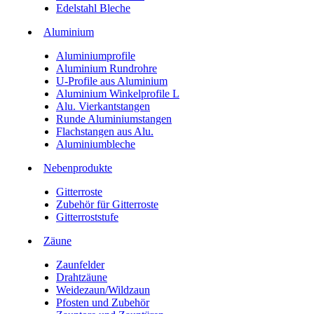
Edelstahl Bleche
Aluminium
Aluminiumprofile
Aluminium Rundrohre
U-Profile aus Aluminium
Aluminium Winkelprofile L
Alu. Vierkantstangen
Runde Aluminiumstangen
Flachstangen aus Alu.
Aluminiumbleche
Nebenprodukte
Gitterroste
Zubehör für Gitterroste
Gitterroststufe
Zäune
Zaunfelder
Drahtzäune
Weidezaun/Wildzaun
Pfosten und Zubehör