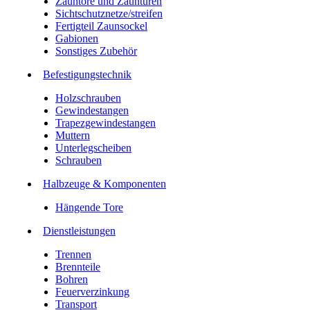
Zauntore und Zauntüren
Sichtschutznetze/streifen
Fertigteil Zaunsockel
Gabionen
Sonstiges Zubehör
Befesti­gungstechnik
Holzschrauben
Gewindestangen
Trapezgewindestangen
Muttern
Unterlegscheiben
Schrauben
Halbzeuge & Komponenten
Hängende Tore
Dienstleistungen
Trennen
Brennteile
Bohren
Feuerverzinkung
Transport