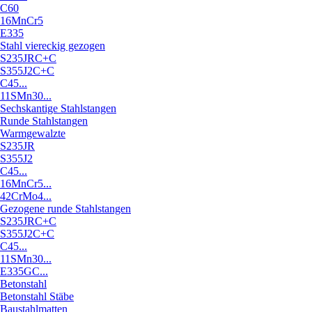
C60
16MnCr5
E335
Stahl viereckig gezogen
S235JRC+C
S355J2C+C
C45...
11SMn30...
Sechskantige Stahlstangen
Runde Stahlstangen
Warmgewalzte
S235JR
S355J2
C45...
16MnCr5...
42CrMo4...
Gezogene runde Stahlstangen
S235JRC+C
S355J2C+C
C45...
11SMn30...
E335GC...
Betonstahl
Betonstahl Stäbe
Baustahlmatten