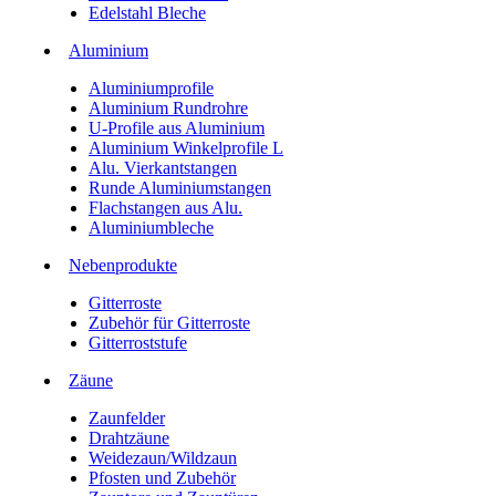
Edelstahl Bleche
Aluminium
Aluminiumprofile
Aluminium Rundrohre
U-Profile aus Aluminium
Aluminium Winkelprofile L
Alu. Vierkantstangen
Runde Aluminiumstangen
Flachstangen aus Alu.
Aluminiumbleche
Nebenprodukte
Gitterroste
Zubehör für Gitterroste
Gitterroststufe
Zäune
Zaunfelder
Drahtzäune
Weidezaun/Wildzaun
Pfosten und Zubehör