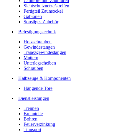
Zauntore und Zauntüren
Sichtschutznetze/streifen
Fertigteil Zaunsockel
Gabionen
Sonstiges Zubehör
Befesti­gungstechnik
Holzschrauben
Gewindestangen
Trapezgewindestangen
Muttern
Unterlegscheiben
Schrauben
Halbzeuge & Komponenten
Hängende Tore
Dienstleistungen
Trennen
Brennteile
Bohren
Feuerverzinkung
Transport