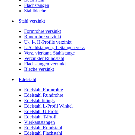
Flachstangen
Stahlbleche
Stahl verzinkt
Formrohre verzinkt
Rundrohre verzinkt
U-, I-, H-Profile verzinkt
L-Stahlstangen, T-Stangen verz.
Verz. vierkant. Stahlstange
Verzinkter Rundstahl
Flachstangen verzinkt
Bleche verzinkt
Edelstahl
Edelstahl Formrohre
Edelstahl Rundrohre
Edelstahlfittings
Edelstahl L-Profil Winkel
Edelstahl U-Profil
Edelstahl T-Profil
Vierkantstangen
Edelstahl Rundstahl
Edelstahl Flachstahl