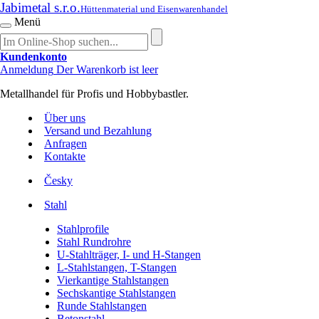
Jabimetal s.r.o.
Hüttenmaterial und Eisenwarenhandel
Menü
Kundenkonto
Anmeldung
Der Warenkorb ist leer
Metallhandel für Profis und Hobbybastler.
Über uns
Versand und Bezahlung
Anfragen
Kontakte
Česky
Stahl
Stahlprofile
Stahl Rundrohre
U-Stahlträger, I- und H-Stangen
L-Stahlstangen, T-Stangen
Vierkantige Stahlstangen
Sechskantige Stahlstangen
Runde Stahlstangen
Betonstahl