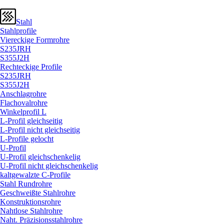
Stahl
Stahlprofile
Viereckige Formrohre
S235JRH
S355J2H
Rechteckige Profile
S235JRH
S355J2H
Anschlagrohre
Flachovalrohre
Winkelprofil L
L-Profil gleichseitig
L-Profil nicht gleichseitig
L-Profile gelocht
U-Profil
U-Profil gleichschenkelig
U-Profil nicht gleichschenkelig
kaltgewalzte C-Profile
Stahl Rundrohre
Geschweißte Stahlrohre
Konstruktionsrohre
Nahtlose Stahlrohre
Naht. Präzisionsstahlrohre