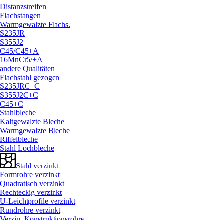
Distanzstreifen
Flachstangen
Warmgewalzte Flachs.
S235JR
S355J2
C45/
C45+A
16MnCr5/
+A
andere Qualitäten
Flachstahl gezogen
S235JRC+C
S355J2C+C
C45+C
Stahlbleche
Kaltgewalzte Bleche
Warmgewalzte Bleche
Riffelbleche
Stahl Lochbleche
Stahl verzinkt
Formrohre verzinkt
Quadratisch verzinkt
Rechteckig verzinkt
U-Leichtprofile verzinkt
Rundrohre verzinkt
Verzin. Konstruktionsrohre