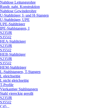
Nahtlose Leitungsrohre
Rundr. naht. Konstruktion
Nahtlose Gewinderohre
U-Stahlträger, I- und H-Stangen
U-Stahlträger, UPE
UPE-Stahlträger
IPE-Stahlstangen, I
S235JR
S355J2
HEA-Stahlträger
S235JR
S355J2
HEB-Stahlträger
S235JR
S355J2
HEM-Stahlträger
L-Stahlstangen, T-Stangen
L gleichseitig
L nicht gleichseitig
T-Profile
Vierkantige Stahlstangen
Stahl viereckig gerollt
S235JR
S355J2
C45...