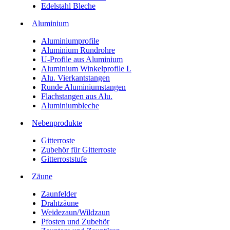
Edelstahl Bleche
Aluminium
Aluminiumprofile
Aluminium Rundrohre
U-Profile aus Aluminium
Aluminium Winkelprofile L
Alu. Vierkantstangen
Runde Aluminiumstangen
Flachstangen aus Alu.
Aluminiumbleche
Nebenprodukte
Gitterroste
Zubehör für Gitterroste
Gitterroststufe
Zäune
Zaunfelder
Drahtzäune
Weidezaun/Wildzaun
Pfosten und Zubehör