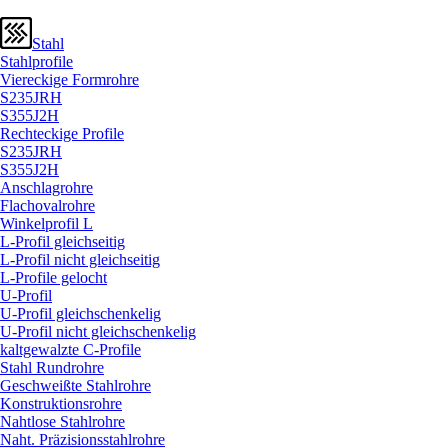
Stahl
Stahlprofile
Viereckige Formrohre
S235JRH
S355J2H
Rechteckige Profile
S235JRH
S355J2H
Anschlagrohre
Flachovalrohre
Winkelprofil L
L-Profil gleichseitig
L-Profil nicht gleichseitig
L-Profile gelocht
U-Profil
U-Profil gleichschenkelig
U-Profil nicht gleichschenkelig
kaltgewalzte C-Profile
Stahl Rundrohre
Geschweißte Stahlrohre
Konstruktionsrohre
Nahtlose Stahlrohre
Naht. Präzisionsstahlrohre