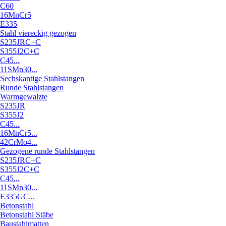
C60
16MnCr5
E335
Stahl viereckig gezogen
S235JRC+C
S355J2C+C
C45...
11SMn30...
Sechskantige Stahlstangen
Runde Stahlstangen
Warmgewalzte
S235JR
S355J2
C45...
16MnCr5...
42CrMo4...
Gezogene runde Stahlstangen
S235JRC+C
S355J2C+C
C45...
11SMn30...
E335GC...
Betonstahl
Betonstahl Stäbe
Baustahlmatten