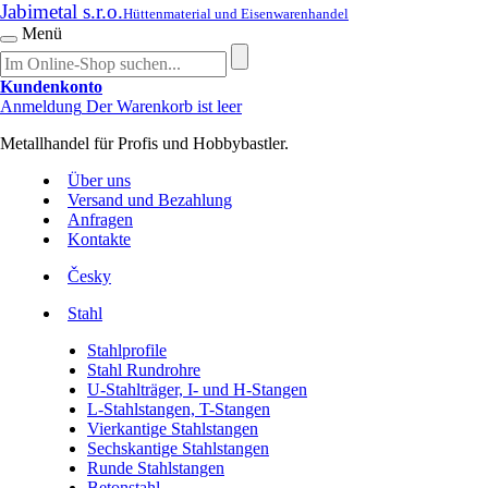
Jabimetal s.r.o.
Hüttenmaterial und Eisenwarenhandel
Menü
Kundenkonto
Anmeldung
Der Warenkorb ist leer
Metallhandel für Profis und Hobbybastler.
Über uns
Versand und Bezahlung
Anfragen
Kontakte
Česky
Stahl
Stahlprofile
Stahl Rundrohre
U-Stahlträger, I- und H-Stangen
L-Stahlstangen, T-Stangen
Vierkantige Stahlstangen
Sechskantige Stahlstangen
Runde Stahlstangen
Betonstahl