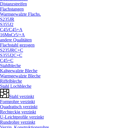
Distanzstreifen
Flachstangen
Warmgewalzte Flachs.
S235JR
S355J2
C45/
C45+A
16MnCr5/
+A
andere Qualitäten
Flachstahl gezogen
S235JRC+C
S355J2C+C
C45+C
Stahlbleche
Kaltgewalzte Bleche
Warmgewalzte Bleche
Riffelbleche
Stahl Lochbleche
Stahl verzinkt
Formrohre verzinkt
Quadratisch verzinkt
Rechteckig verzinkt
U-Leichtprofile verzinkt
Rundrohre verzinkt
Verzin. Konstruktionsrohre