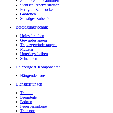
Zauntore und Zauntüren
Sichtschutznetze/streifen
Fertigteil Zaunsockel
Gabionen
Sonstiges Zubehör
Befesti­gungstechnik
Holzschrauben
Gewindestangen
Trapezgewindestangen
Muttern
Unterlegscheiben
Schrauben
Halbzeuge & Komponenten
Hängende Tore
Dienstleistungen
Trennen
Brennteile
Bohren
Feuerverzinkung
Transport