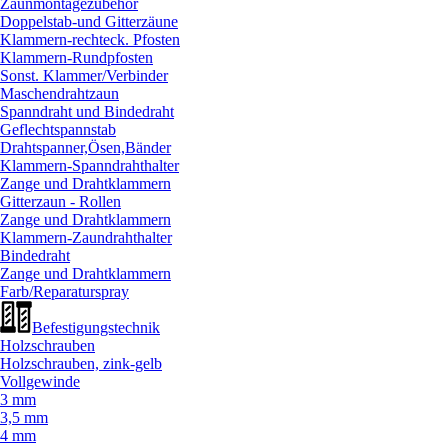
Zaunmontagezubehör
Doppelstab-und Gitterzäune
Klammern-rechteck. Pfosten
Klammern-Rundpfosten
Sonst. Klammer/
Verbinder
Maschendrahtzaun
Spanndraht und Bindedraht
Geflechtspannstab
Drahtspanner,Ösen,Bänder
Klammern-Spanndrahthalter
Zange und Drahtklammern
Gitterzaun - Rollen
Zange und Drahtklammern
Klammern-Zaundrahthalter
Bindedraht
Zange und Drahtklammern
Farb/
Reparaturspray
Befestigungstechnik
Holzschrauben
Holzschrauben, zink-gelb
Vollgewinde
3 mm
3,5 mm
4 mm