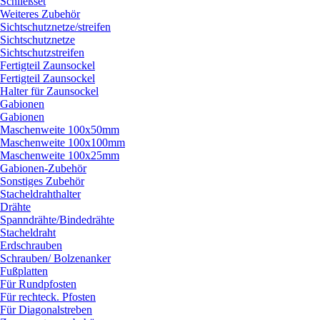
Schließset
Weiteres Zubehör
Sichtschutznetze/
streifen
Sichtschutznetze
Sichtschutzstreifen
Fertigteil Zaunsockel
Fertigteil Zaunsockel
Halter für Zaunsockel
Gabionen
Gabionen
Maschenweite 100x50mm
Maschenweite 100x100mm
Maschenweite 100x25mm
Gabionen-Zubehör
Sonstiges Zubehör
Stacheldrahthalter
Drähte
Spanndrähte/
Bindedrähte
Stacheldraht
Erdschrauben
Schrauben/
Bolzenanker
Fußplatten
Für Rundpfosten
Für rechteck. Pfosten
Für Diagonalstreben