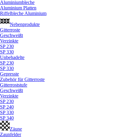
Aluminiumbleche
Aluminium Platten
Riffelbleche Aluminium
Nebenprodukte
Gitterroste
Geschweißt
Verzinkte
SP 230
SP 330
Unbehadelte
SP 230
SP 330
Gepresste
Zubehör für Gitterroste
Gitterroststufe
Geschweißt
Verzinkte
SP 230
SP 240
SP 330
SP 340
Zäune
Zaunfelder