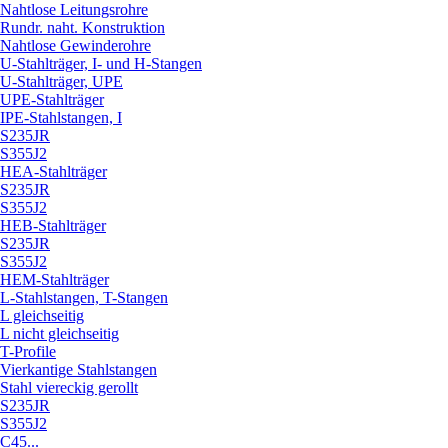
Nahtlose Leitungsrohre
Rundr. naht. Konstruktion
Nahtlose Gewinderohre
U-Stahlträger, I- und H-Stangen
U-Stahlträger, UPE
UPE-Stahlträger
IPE-Stahlstangen, I
S235JR
S355J2
HEA-Stahlträger
S235JR
S355J2
HEB-Stahlträger
S235JR
S355J2
HEM-Stahlträger
L-Stahlstangen, T-Stangen
L gleichseitig
L nicht gleichseitig
T-Profile
Vierkantige Stahlstangen
Stahl viereckig gerollt
S235JR
S355J2
C45...