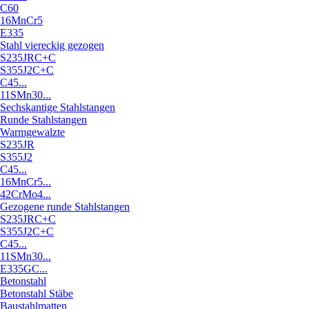
C60
16MnCr5
E335
Stahl viereckig gezogen
S235JRC+C
S355J2C+C
C45...
11SMn30...
Sechskantige Stahlstangen
Runde Stahlstangen
Warmgewalzte
S235JR
S355J2
C45...
16MnCr5...
42CrMo4...
Gezogene runde Stahlstangen
S235JRC+C
S355J2C+C
C45...
11SMn30...
E335GC...
Betonstahl
Betonstahl Stäbe
Baustahlmatten