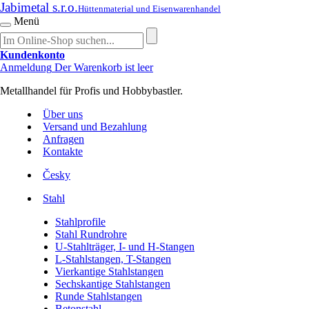
Jabimetal s.r.o.
Hüttenmaterial und Eisenwarenhandel
Menü
Kundenkonto
Anmeldung
Der Warenkorb ist leer
Metallhandel für Profis und Hobbybastler.
Über uns
Versand und Bezahlung
Anfragen
Kontakte
Česky
Stahl
Stahlprofile
Stahl Rundrohre
U-Stahlträger, I- und H-Stangen
L-Stahlstangen, T-Stangen
Vierkantige Stahlstangen
Sechskantige Stahlstangen
Runde Stahlstangen
Betonstahl