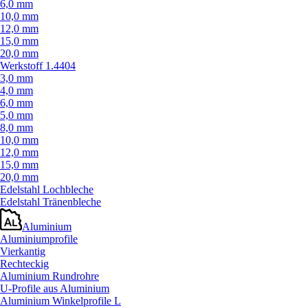
6,0 mm
10,0 mm
12,0 mm
15,0 mm
20,0 mm
Werkstoff 1.4404
3,0 mm
4,0 mm
6,0 mm
5,0 mm
8,0 mm
10,0 mm
12,0 mm
15,0 mm
20,0 mm
Edelstahl Lochbleche
Edelstahl Tränenbleche
Aluminium
Aluminiumprofile
Vierkantig
Rechteckig
Aluminium Rundrohre
U-Profile aus Aluminium
Aluminium Winkelprofile L