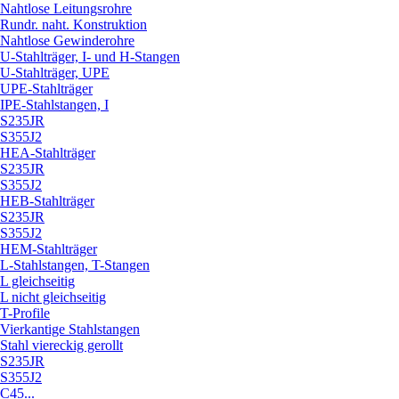
Nahtlose Leitungsrohre
Rundr. naht. Konstruktion
Nahtlose Gewinderohre
U-Stahlträger, I- und H-Stangen
U-Stahlträger, UPE
UPE-Stahlträger
IPE-Stahlstangen, I
S235JR
S355J2
HEA-Stahlträger
S235JR
S355J2
HEB-Stahlträger
S235JR
S355J2
HEM-Stahlträger
L-Stahlstangen, T-Stangen
L gleichseitig
L nicht gleichseitig
T-Profile
Vierkantige Stahlstangen
Stahl viereckig gerollt
S235JR
S355J2
C45...