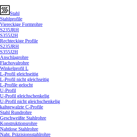
Stahl
Stahlprofile
Viereckige Formrohre
S235JRH
S355J2H
Rechteckige Profile
S235JRH
S355J2H
Anschlagrohre
Flachovalrohre
Winkelprofil L
L-Profil gleichseitig
L-Profil nicht gleichseitig
L-Profile gelocht
U-Profil
U-Profil gleichschenkelig
U-Profil nicht gleichschenkelig
kaltgewalzte C-Profile
Stahl Rundrohre
Geschweißte Stahlrohre
Konstruktionsrohre
Nahtlose Stahlrohre
Naht. Präzisionsstahlrohre