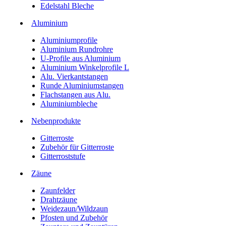
Edelstahl Bleche
Aluminium
Aluminiumprofile
Aluminium Rundrohre
U-Profile aus Aluminium
Aluminium Winkelprofile L
Alu. Vierkantstangen
Runde Aluminiumstangen
Flachstangen aus Alu.
Aluminiumbleche
Nebenprodukte
Gitterroste
Zubehör für Gitterroste
Gitterroststufe
Zäune
Zaunfelder
Drahtzäune
Weidezaun/Wildzaun
Pfosten und Zubehör