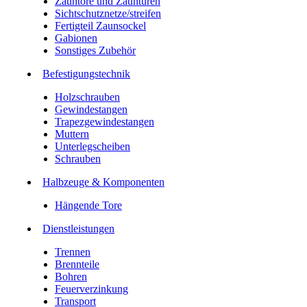
Zauntore und Zauntüren
Sichtschutznetze/streifen
Fertigteil Zaunsockel
Gabionen
Sonstiges Zubehör
Befesti­gungstechnik
Holzschrauben
Gewindestangen
Trapezgewindestangen
Muttern
Unterlegscheiben
Schrauben
Halbzeuge & Komponenten
Hängende Tore
Dienstleistungen
Trennen
Brennteile
Bohren
Feuerverzinkung
Transport