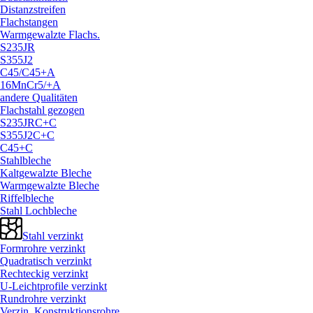
Distanzstreifen
Flachstangen
Warmgewalzte Flachs.
S235JR
S355J2
C45/
C45+A
16MnCr5/
+A
andere Qualitäten
Flachstahl gezogen
S235JRC+C
S355J2C+C
C45+C
Stahlbleche
Kaltgewalzte Bleche
Warmgewalzte Bleche
Riffelbleche
Stahl Lochbleche
Stahl verzinkt
Formrohre verzinkt
Quadratisch verzinkt
Rechteckig verzinkt
U-Leichtprofile verzinkt
Rundrohre verzinkt
Verzin. Konstruktionsrohre