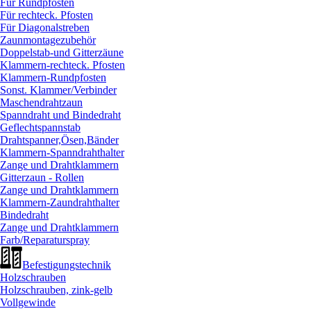
Für Rundpfosten
Für rechteck. Pfosten
Für Diagonalstreben
Zaunmontagezubehör
Doppelstab-und Gitterzäune
Klammern-rechteck. Pfosten
Klammern-Rundpfosten
Sonst. Klammer/
Verbinder
Maschendrahtzaun
Spanndraht und Bindedraht
Geflechtspannstab
Drahtspanner,Ösen,Bänder
Klammern-Spanndrahthalter
Zange und Drahtklammern
Gitterzaun - Rollen
Zange und Drahtklammern
Klammern-Zaundrahthalter
Bindedraht
Zange und Drahtklammern
Farb/
Reparaturspray
Befestigungstechnik
Holzschrauben
Holzschrauben, zink-gelb
Vollgewinde