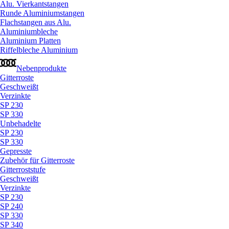
Alu. Vierkantstangen
Runde Aluminiumstangen
Flachstangen aus Alu.
Aluminiumbleche
Aluminium Platten
Riffelbleche Aluminium
Nebenprodukte
Gitterroste
Geschweißt
Verzinkte
SP 230
SP 330
Unbehadelte
SP 230
SP 330
Gepresste
Zubehör für Gitterroste
Gitterroststufe
Geschweißt
Verzinkte
SP 230
SP 240
SP 330
SP 340