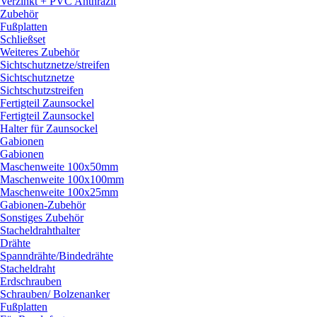
Verzinkt + PVC Anthrazit
Zubehör
Fußplatten
Schließset
Weiteres Zubehör
Sichtschutznetze/
streifen
Sichtschutznetze
Sichtschutzstreifen
Fertigteil Zaunsockel
Fertigteil Zaunsockel
Halter für Zaunsockel
Gabionen
Gabionen
Maschenweite 100x50mm
Maschenweite 100x100mm
Maschenweite 100x25mm
Gabionen-Zubehör
Sonstiges Zubehör
Stacheldrahthalter
Drähte
Spanndrähte/
Bindedrähte
Stacheldraht
Erdschrauben
Schrauben/
Bolzenanker
Fußplatten