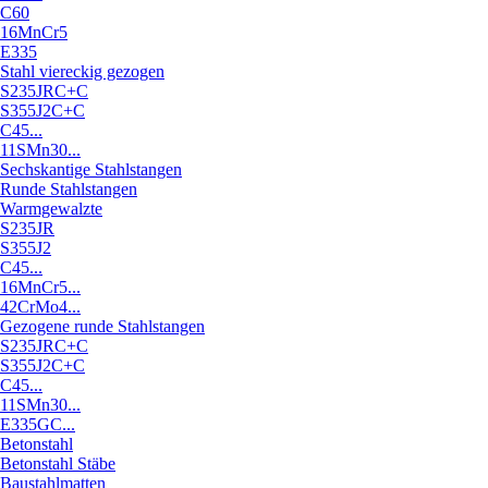
C60
16MnCr5
E335
Stahl viereckig gezogen
S235JRC+C
S355J2C+C
C45...
11SMn30...
Sechskantige Stahlstangen
Runde Stahlstangen
Warmgewalzte
S235JR
S355J2
C45...
16MnCr5...
42CrMo4...
Gezogene runde Stahlstangen
S235JRC+C
S355J2C+C
C45...
11SMn30...
E335GC...
Betonstahl
Betonstahl Stäbe
Baustahlmatten