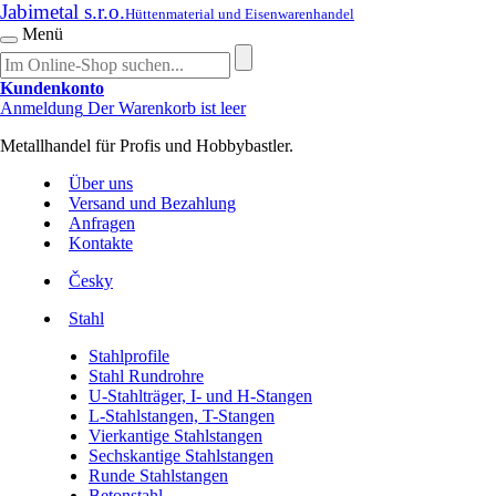
Jabimetal s.r.o.
Hüttenmaterial und Eisenwarenhandel
Menü
Kundenkonto
Anmeldung
Der Warenkorb ist leer
Metallhandel für Profis und Hobbybastler.
Über uns
Versand und Bezahlung
Anfragen
Kontakte
Česky
Stahl
Stahlprofile
Stahl Rundrohre
U-Stahlträger, I- und H-Stangen
L-Stahlstangen, T-Stangen
Vierkantige Stahlstangen
Sechskantige Stahlstangen
Runde Stahlstangen
Betonstahl