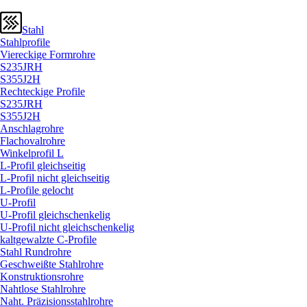
Stahl
Stahlprofile
Viereckige Formrohre
S235JRH
S355J2H
Rechteckige Profile
S235JRH
S355J2H
Anschlagrohre
Flachovalrohre
Winkelprofil L
L-Profil gleichseitig
L-Profil nicht gleichseitig
L-Profile gelocht
U-Profil
U-Profil gleichschenkelig
U-Profil nicht gleichschenkelig
kaltgewalzte C-Profile
Stahl Rundrohre
Geschweißte Stahlrohre
Konstruktionsrohre
Nahtlose Stahlrohre
Naht. Präzisionsstahlrohre