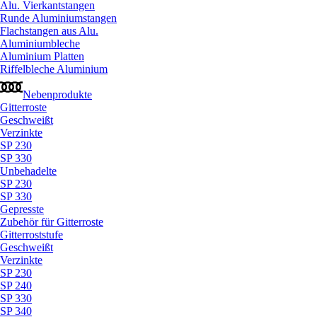
Alu. Vierkantstangen
Runde Aluminiumstangen
Flachstangen aus Alu.
Aluminiumbleche
Aluminium Platten
Riffelbleche Aluminium
Nebenprodukte
Gitterroste
Geschweißt
Verzinkte
SP 230
SP 330
Unbehadelte
SP 230
SP 330
Gepresste
Zubehör für Gitterroste
Gitterroststufe
Geschweißt
Verzinkte
SP 230
SP 240
SP 330
SP 340