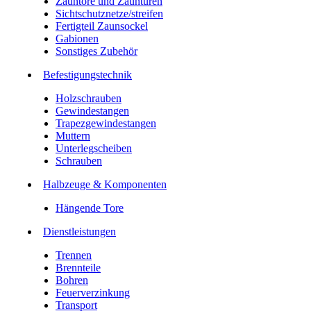
Zauntore und Zauntüren
Sichtschutznetze/streifen
Fertigteil Zaunsockel
Gabionen
Sonstiges Zubehör
Befesti­gungstechnik
Holzschrauben
Gewindestangen
Trapezgewindestangen
Muttern
Unterlegscheiben
Schrauben
Halbzeuge & Komponenten
Hängende Tore
Dienstleistungen
Trennen
Brennteile
Bohren
Feuerverzinkung
Transport