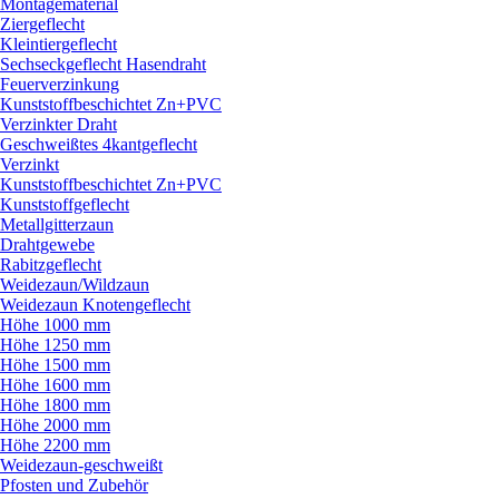
Montagematerial
Ziergeflecht
Kleintiergeflecht
Sechseckgeflecht Hasendraht
Feuerverzinkung
Kunststoffbeschichtet Zn+PVC
Verzinkter Draht
Geschweißtes 4kantgeflecht
Verzinkt
Kunststoffbeschichtet Zn+PVC
Kunststoffgeflecht
Metallgitterzaun
Drahtgewebe
Rabitzgeflecht
Weidezaun/
Wildzaun
Weidezaun Knotengeflecht
Höhe 1000 mm
Höhe 1250 mm
Höhe 1500 mm
Höhe 1600 mm
Höhe 1800 mm
Höhe 2000 mm
Höhe 2200 mm
Weidezaun-geschweißt
Pfosten und Zubehör