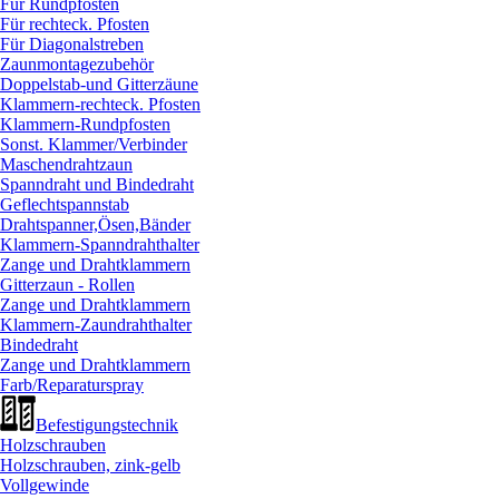
Für Rundpfosten
Für rechteck. Pfosten
Für Diagonalstreben
Zaunmontagezubehör
Doppelstab-und Gitterzäune
Klammern-rechteck. Pfosten
Klammern-Rundpfosten
Sonst. Klammer/
Verbinder
Maschendrahtzaun
Spanndraht und Bindedraht
Geflechtspannstab
Drahtspanner,Ösen,Bänder
Klammern-Spanndrahthalter
Zange und Drahtklammern
Gitterzaun - Rollen
Zange und Drahtklammern
Klammern-Zaundrahthalter
Bindedraht
Zange und Drahtklammern
Farb/
Reparaturspray
Befestigungstechnik
Holzschrauben
Holzschrauben, zink-gelb
Vollgewinde