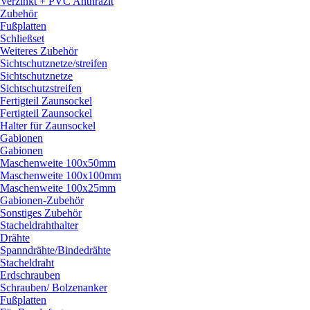
Verzinkt + PVC Anthrazit
Zubehör
Fußplatten
Schließset
Weiteres Zubehör
Sichtschutznetze/
streifen
Sichtschutznetze
Sichtschutzstreifen
Fertigteil Zaunsockel
Fertigteil Zaunsockel
Halter für Zaunsockel
Gabionen
Gabionen
Maschenweite 100x50mm
Maschenweite 100x100mm
Maschenweite 100x25mm
Gabionen-Zubehör
Sonstiges Zubehör
Stacheldrahthalter
Drähte
Spanndrähte/
Bindedrähte
Stacheldraht
Erdschrauben
Schrauben/
Bolzenanker
Fußplatten