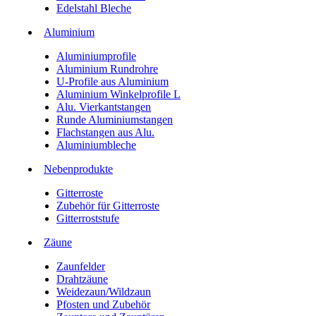
Edelstahl Bleche
Aluminium
Aluminiumprofile
Aluminium Rundrohre
U-Profile aus Aluminium
Aluminium Winkelprofile L
Alu. Vierkantstangen
Runde Aluminiumstangen
Flachstangen aus Alu.
Aluminiumbleche
Nebenprodukte
Gitterroste
Zubehör für Gitterroste
Gitterroststufe
Zäune
Zaunfelder
Drahtzäune
Weidezaun/Wildzaun
Pfosten und Zubehör