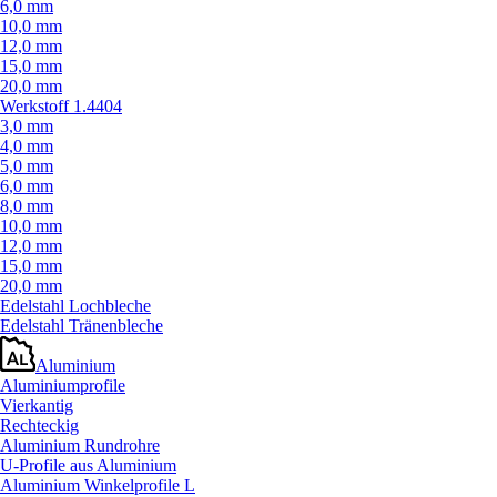
6,0 mm
10,0 mm
12,0 mm
15,0 mm
20,0 mm
Werkstoff 1.4404
3,0 mm
4,0 mm
5,0 mm
6,0 mm
8,0 mm
10,0 mm
12,0 mm
15,0 mm
20,0 mm
Edelstahl Lochbleche
Edelstahl Tränenbleche
Aluminium
Aluminiumprofile
Vierkantig
Rechteckig
Aluminium Rundrohre
U-Profile aus Aluminium
Aluminium Winkelprofile L