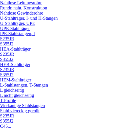
Nahtlose Leitungsrohre
Rundr. naht. Konstruktion
Nahtlose Gewinderohre
U-Stahlträger, I- und H-Stangen
U-Stahlträger, UPE
UPE-Stahlträger
IPE-Stahlstangen, I
S235JR
S355J2
HEA-Stahlträger
S235JR
S355J2
HEB-Stahlträger
S235JR
S355J2
HEM-Stahlträger
L-Stahlstangen, T-Stangen
L gleichseitig
L nicht gleichseitig
T-Profile
Vierkantige Stahlstangen
Stahl viereckig gerollt
S235JR
S355J2
C45...