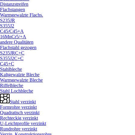
Distanzstreifen
Flachstangen
Warmgewalzte Flachs.
S235JR
S355J2
C45/
C45+A
16MnCr5/
+A
andere Qualitäten
Flachstahl gezogen
S235JRC+C
S355J2C+C
C45+C
Stahlbleche
Kaltgewalzte Bleche
Warmgewalzte Bleche
Riffelbleche
Stahl Lochbleche
Stahl verzinkt
Formrohre verzinkt
Quadratisch verzinkt
Rechteckig verzinkt
U-Leichtprofile verzinkt
Rundrohre verzinkt
Verzin. Konstruktionsrohre