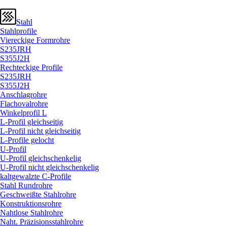
Stahl
Stahlprofile
Viereckige Formrohre
S235JRH
S355J2H
Rechteckige Profile
S235JRH
S355J2H
Anschlagrohre
Flachovalrohre
Winkelprofil L
L-Profil gleichseitig
L-Profil nicht gleichseitig
L-Profile gelocht
U-Profil
U-Profil gleichschenkelig
U-Profil nicht gleichschenkelig
kaltgewalzte C-Profile
Stahl Rundrohre
Geschweißte Stahlrohre
Konstruktionsrohre
Nahtlose Stahlrohre
Naht. Präzisionsstahlrohre