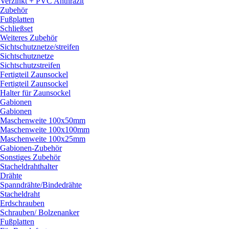
Verzinkt + PVC Anthrazit
Zubehör
Fußplatten
Schließset
Weiteres Zubehör
Sichtschutznetze/
streifen
Sichtschutznetze
Sichtschutzstreifen
Fertigteil Zaunsockel
Fertigteil Zaunsockel
Halter für Zaunsockel
Gabionen
Gabionen
Maschenweite 100x50mm
Maschenweite 100x100mm
Maschenweite 100x25mm
Gabionen-Zubehör
Sonstiges Zubehör
Stacheldrahthalter
Drähte
Spanndrähte/
Bindedrähte
Stacheldraht
Erdschrauben
Schrauben/
Bolzenanker
Fußplatten