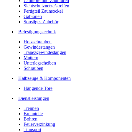
Zauntore und Zauntüren
Sichtschutznetze/streifen
Fertigteil Zaunsockel
Gabionen
Sonstiges Zubehör
Befesti­gungstechnik
Holzschrauben
Gewindestangen
Trapezgewindestangen
Muttern
Unterlegscheiben
Schrauben
Halbzeuge & Komponenten
Hängende Tore
Dienstleistungen
Trennen
Brennteile
Bohren
Feuerverzinkung
Transport