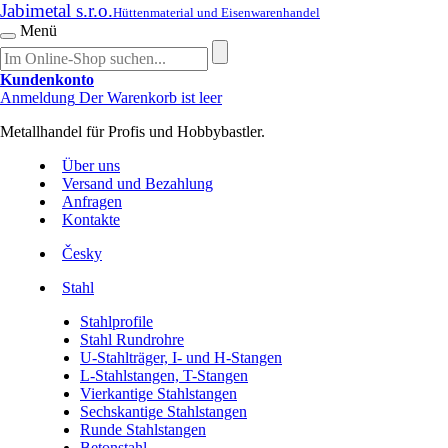
Jabimetal s.r.o.
Hüttenmaterial und Eisenwarenhandel
Menü
Kundenkonto
Anmeldung
Der Warenkorb ist leer
Metallhandel für Profis und Hobbybastler.
Über uns
Versand und Bezahlung
Anfragen
Kontakte
Česky
Stahl
Stahlprofile
Stahl Rundrohre
U-Stahlträger, I- und H-Stangen
L-Stahlstangen, T-Stangen
Vierkantige Stahlstangen
Sechskantige Stahlstangen
Runde Stahlstangen
Betonstahl