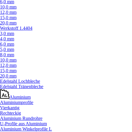
6,0 mm
10,0 mm
12,0 mm
15,0 mm
20,0 mm
Werkstoff 1.4404
3,0 mm
4,0 mm
6,0 mm
5,0 mm
8,0 mm
10,0 mm
12,0 mm
15,0 mm
20,0 mm
Edelstahl Lochbleche
Edelstahl Tränenbleche
Aluminium
Aluminiumprofile
Vierkantig
Rechteckig
Aluminium Rundrohre
U-Profile aus Aluminium
Aluminium Winkelprofile L