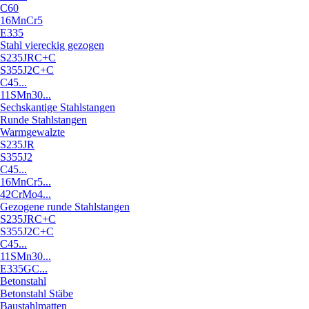
C60
16MnCr5
E335
Stahl viereckig gezogen
S235JRC+C
S355J2C+C
C45...
11SMn30...
Sechskantige Stahlstangen
Runde Stahlstangen
Warmgewalzte
S235JR
S355J2
C45...
16MnCr5...
42CrMo4...
Gezogene runde Stahlstangen
S235JRC+C
S355J2C+C
C45...
11SMn30...
E335GC...
Betonstahl
Betonstahl Stäbe
Baustahlmatten