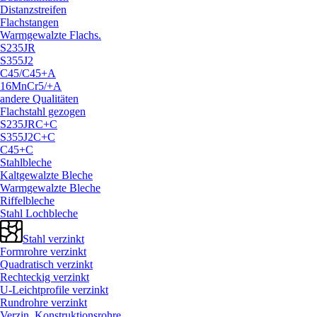
Distanzstreifen
Flachstangen
Warmgewalzte Flachs.
S235JR
S355J2
C45/
C45+A
16MnCr5/
+A
andere Qualitäten
Flachstahl gezogen
S235JRC+C
S355J2C+C
C45+C
Stahlbleche
Kaltgewalzte Bleche
Warmgewalzte Bleche
Riffelbleche
Stahl Lochbleche
Stahl verzinkt
Formrohre verzinkt
Quadratisch verzinkt
Rechteckig verzinkt
U-Leichtprofile verzinkt
Rundrohre verzinkt
Verzin. Konstruktionsrohre