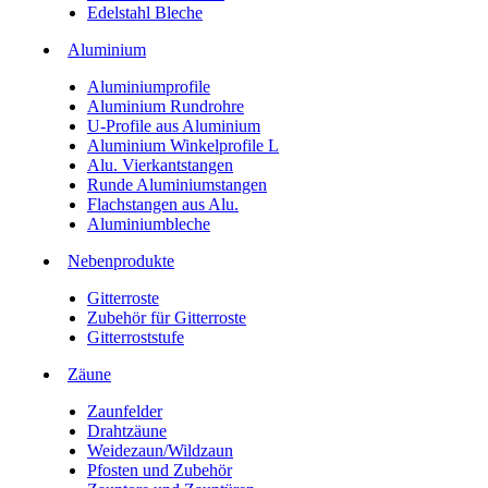
Edelstahl Bleche
Aluminium
Aluminiumprofile
Aluminium Rundrohre
U-Profile aus Aluminium
Aluminium Winkelprofile L
Alu. Vierkantstangen
Runde Aluminiumstangen
Flachstangen aus Alu.
Aluminiumbleche
Nebenprodukte
Gitterroste
Zubehör für Gitterroste
Gitterroststufe
Zäune
Zaunfelder
Drahtzäune
Weidezaun/Wildzaun
Pfosten und Zubehör