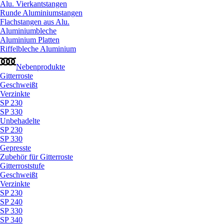
Alu. Vierkantstangen
Runde Aluminiumstangen
Flachstangen aus Alu.
Aluminiumbleche
Aluminium Platten
Riffelbleche Aluminium
Nebenprodukte
Gitterroste
Geschweißt
Verzinkte
SP 230
SP 330
Unbehadelte
SP 230
SP 330
Gepresste
Zubehör für Gitterroste
Gitterroststufe
Geschweißt
Verzinkte
SP 230
SP 240
SP 330
SP 340