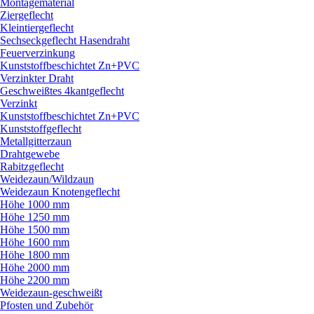
Montagematerial
Ziergeflecht
Kleintiergeflecht
Sechseckgeflecht Hasendraht
Feuerverzinkung
Kunststoffbeschichtet Zn+PVC
Verzinkter Draht
Geschweißtes 4kantgeflecht
Verzinkt
Kunststoffbeschichtet Zn+PVC
Kunststoffgeflecht
Metallgitterzaun
Drahtgewebe
Rabitzgeflecht
Weidezaun/
Wildzaun
Weidezaun Knotengeflecht
Höhe 1000 mm
Höhe 1250 mm
Höhe 1500 mm
Höhe 1600 mm
Höhe 1800 mm
Höhe 2000 mm
Höhe 2200 mm
Weidezaun-geschweißt
Pfosten und Zubehör