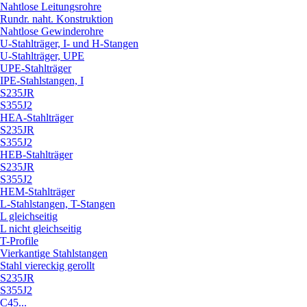
Nahtlose Leitungsrohre
Rundr. naht. Konstruktion
Nahtlose Gewinderohre
U-Stahlträger, I- und H-Stangen
U-Stahlträger, UPE
UPE-Stahlträger
IPE-Stahlstangen, I
S235JR
S355J2
HEA-Stahlträger
S235JR
S355J2
HEB-Stahlträger
S235JR
S355J2
HEM-Stahlträger
L-Stahlstangen, T-Stangen
L gleichseitig
L nicht gleichseitig
T-Profile
Vierkantige Stahlstangen
Stahl viereckig gerollt
S235JR
S355J2
C45...