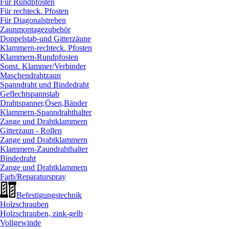
Für Rundpfosten
Für rechteck. Pfosten
Für Diagonalstreben
Zaunmontagezubehör
Doppelstab-und Gitterzäune
Klammern-rechteck. Pfosten
Klammern-Rundpfosten
Sonst. Klammer/
Verbinder
Maschendrahtzaun
Spanndraht und Bindedraht
Geflechtspannstab
Drahtspanner,Ösen,Bänder
Klammern-Spanndrahthalter
Zange und Drahtklammern
Gitterzaun - Rollen
Zange und Drahtklammern
Klammern-Zaundrahthalter
Bindedraht
Zange und Drahtklammern
Farb/
Reparaturspray
Befestigungstechnik
Holzschrauben
Holzschrauben, zink-gelb
Vollgewinde