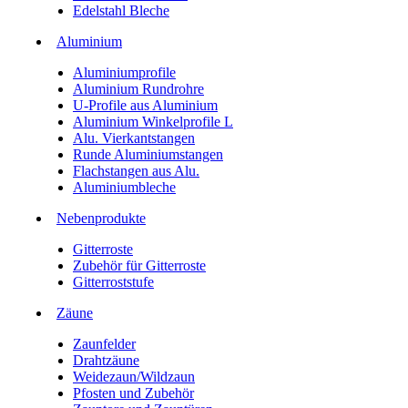
Edelstahl Bleche
Aluminium
Aluminiumprofile
Aluminium Rundrohre
U-Profile aus Aluminium
Aluminium Winkelprofile L
Alu. Vierkantstangen
Runde Aluminiumstangen
Flachstangen aus Alu.
Aluminiumbleche
Nebenprodukte
Gitterroste
Zubehör für Gitterroste
Gitterroststufe
Zäune
Zaunfelder
Drahtzäune
Weidezaun/Wildzaun
Pfosten und Zubehör