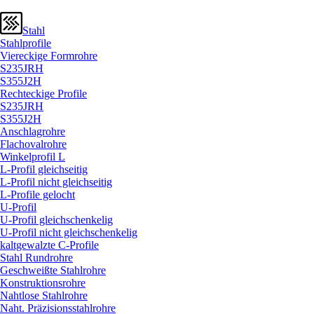
Stahl
Stahlprofile
Viereckige Formrohre
S235JRH
S355J2H
Rechteckige Profile
S235JRH
S355J2H
Anschlagrohre
Flachovalrohre
Winkelprofil L
L-Profil gleichseitig
L-Profil nicht gleichseitig
L-Profile gelocht
U-Profil
U-Profil gleichschenkelig
U-Profil nicht gleichschenkelig
kaltgewalzte C-Profile
Stahl Rundrohre
Geschweißte Stahlrohre
Konstruktionsrohre
Nahtlose Stahlrohre
Naht. Präzisionsstahlrohre