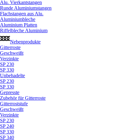
Alu. Vierkantstangen
Runde Aluminiumstangen
Flachstangen aus Alu.
Aluminiumbleche
Aluminium Platten
Riffelbleche Aluminium
Nebenprodukte
Gitterroste
Geschweißt
Verzinkte
SP 230
SP 330
Unbehadelte
SP 230
SP 330
Gepresste
Zubehör für Gitterroste
Gitterroststufe
Geschweißt
Verzinkte
SP 230
SP 240
SP 330
SP 340