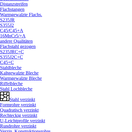
Distanzstreifen
Flachstangen
Warmgewalzte Flachs.
S235JR
S355J2
C45/
C45+A
16MnCr5/
+A
andere Qualitäten
Flachstahl gezogen
S235JRC+C
S355J2C+C
C45+C
Stahlbleche
Kaltgewalzte Bleche
Warmgewalzte Bleche
Riffelbleche
Stahl Lochbleche
Stahl verzinkt
Formrohre verzinkt
Quadratisch verzinkt
Rechteckig verzinkt
U-Leichtprofile verzinkt
Rundrohre verzinkt
Verzin. Konstruktionsrohre