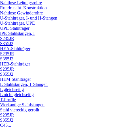
Nahtlose Leitungsrohre
Rundr. naht. Konstruktion
Nahtlose Gewinderohre
U-Stahlträger, I- und H-Stangen
U-Stahlträger, UPE
UPE-Stahlträger
IPE-Stahlstangen, I
S235JR
S355J2
HEA-Stahlträger
S235JR
S355J2
HEB-Stahlträger
S235JR
S355J2
HEM-Stahlträger
L-Stahlstangen, T-Stangen
L gleichseitig
L nicht gleichseitig
T-Profile
Vierkantige Stahlstangen
Stahl viereckig gerollt
S235JR
S355J2
C45...