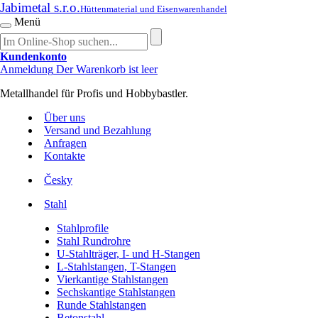
Jabimetal s.r.o.
Hüttenmaterial und Eisenwarenhandel
Menü
Kundenkonto
Anmeldung
Der Warenkorb ist leer
Metallhandel für Profis und Hobbybastler.
Über uns
Versand und Bezahlung
Anfragen
Kontakte
Česky
Stahl
Stahlprofile
Stahl Rundrohre
U-Stahlträger, I- und H-Stangen
L-Stahlstangen, T-Stangen
Vierkantige Stahlstangen
Sechskantige Stahlstangen
Runde Stahlstangen
Betonstahl