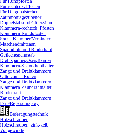
Für Rundpfosten
Für rechteck. Pfosten
Für Diagonalstreben
Zaunmontagezubehör
Doppelstab-und Gitterzäune
Klammern-rechteck. Pfosten
Klammern-Rundpfosten
Sonst. Klammer/
Verbinder
Maschendrahtzaun
Spanndraht und Bindedraht
Geflechtspannstab
Drahtspanner,Ösen,Bänder
Klammern-Spanndrahthalter
Zange und Drahtklammern
Gitterzaun - Rollen
Zange und Drahtklammern
Klammern-Zaundrahthalter
Bindedraht
Zange und Drahtklammern
Farb/
Reparaturspray
Befestigungstechnik
Holzschrauben
Holzschrauben, zink-gelb
Vollgewinde