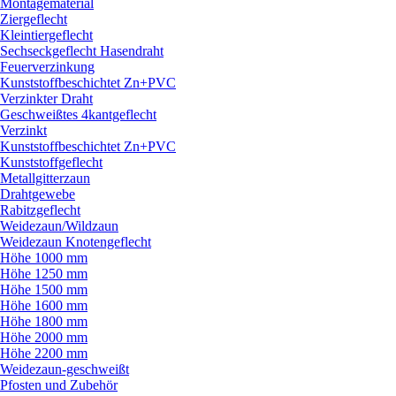
Montagematerial
Ziergeflecht
Kleintiergeflecht
Sechseckgeflecht Hasendraht
Feuerverzinkung
Kunststoffbeschichtet Zn+PVC
Verzinkter Draht
Geschweißtes 4kantgeflecht
Verzinkt
Kunststoffbeschichtet Zn+PVC
Kunststoffgeflecht
Metallgitterzaun
Drahtgewebe
Rabitzgeflecht
Weidezaun/
Wildzaun
Weidezaun Knotengeflecht
Höhe 1000 mm
Höhe 1250 mm
Höhe 1500 mm
Höhe 1600 mm
Höhe 1800 mm
Höhe 2000 mm
Höhe 2200 mm
Weidezaun-geschweißt
Pfosten und Zubehör