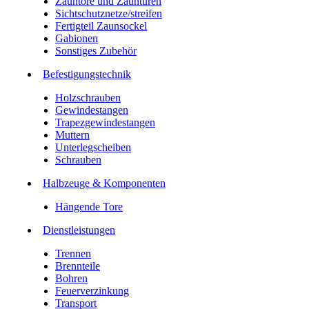
Zauntore und Zauntüren
Sichtschutznetze/streifen
Fertigteil Zaunsockel
Gabionen
Sonstiges Zubehör
Befesti­gungstechnik
Holzschrauben
Gewindestangen
Trapezgewindestangen
Muttern
Unterlegscheiben
Schrauben
Halbzeuge & Komponenten
Hängende Tore
Dienstleistungen
Trennen
Brennteile
Bohren
Feuerverzinkung
Transport