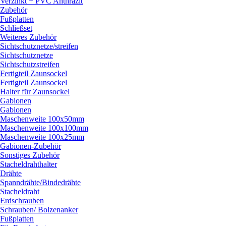
Verzinkt + PVC Anthrazit
Zubehör
Fußplatten
Schließset
Weiteres Zubehör
Sichtschutznetze/
streifen
Sichtschutznetze
Sichtschutzstreifen
Fertigteil Zaunsockel
Fertigteil Zaunsockel
Halter für Zaunsockel
Gabionen
Gabionen
Maschenweite 100x50mm
Maschenweite 100x100mm
Maschenweite 100x25mm
Gabionen-Zubehör
Sonstiges Zubehör
Stacheldrahthalter
Drähte
Spanndrähte/
Bindedrähte
Stacheldraht
Erdschrauben
Schrauben/
Bolzenanker
Fußplatten