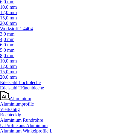
6,0 mm
10,0 mm
12,0 mm
15,0 mm
20,0 mm
Werkstoff 1.4404
3,0 mm
4,0 mm
6,0 mm
5,0 mm
8,0 mm
10,0 mm
12,0 mm
15,0 mm
20,0 mm
Edelstahl Lochbleche
Edelstahl Tränenbleche
Aluminium
Aluminiumprofile
Vierkantig
Rechteckig
Aluminium Rundrohre
U-Profile aus Aluminium
Aluminium Winkelprofile L