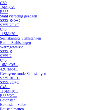
C60
16MnCr5
E335
Stahl viereckig gezogen
S235JRC+C
S355J2C+C
C45...
11SMn30...
Sechskantige Stahlstangen
Runde Stahlstangen
Warmgewalzte
S235JR
S355J2
C45...
16MnCr5...
42CrMo4...
Gezogene runde Stahlstangen
S235JRC+C
S355J2C+C
C45...
11SMn30...
E335GC...
Betonstahl
Betonstahl Stäbe
Baustahlmatten