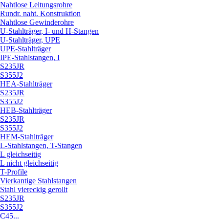
Nahtlose Leitungsrohre
Rundr. naht. Konstruktion
Nahtlose Gewinderohre
U-Stahlträger, I- und H-Stangen
U-Stahlträger, UPE
UPE-Stahlträger
IPE-Stahlstangen, I
S235JR
S355J2
HEA-Stahlträger
S235JR
S355J2
HEB-Stahlträger
S235JR
S355J2
HEM-Stahlträger
L-Stahlstangen, T-Stangen
L gleichseitig
L nicht gleichseitig
T-Profile
Vierkantige Stahlstangen
Stahl viereckig gerollt
S235JR
S355J2
C45...