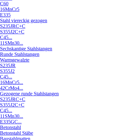
C60
16MnCr5
E335
Stahl viereckig gezogen
S235JRC+C
S355J2C+C
C45...
11SMn30...
Sechskantige Stahlstangen
Runde Stahlstangen
Warmgewalzte
S235JR
S355J2
C45...
16MnCr5...
42CrMo4...
Gezogene runde Stahlstangen
S235JRC+C
S355J2C+C
C45...
11SMn30...
E335GC...
Betonstahl
Betonstahl Stäbe
Baustahlmatten