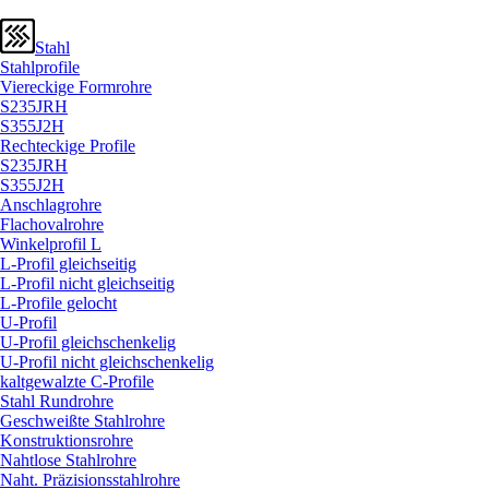
Stahl
Stahlprofile
Viereckige Formrohre
S235JRH
S355J2H
Rechteckige Profile
S235JRH
S355J2H
Anschlagrohre
Flachovalrohre
Winkelprofil L
L-Profil gleichseitig
L-Profil nicht gleichseitig
L-Profile gelocht
U-Profil
U-Profil gleichschenkelig
U-Profil nicht gleichschenkelig
kaltgewalzte C-Profile
Stahl Rundrohre
Geschweißte Stahlrohre
Konstruktionsrohre
Nahtlose Stahlrohre
Naht. Präzisionsstahlrohre