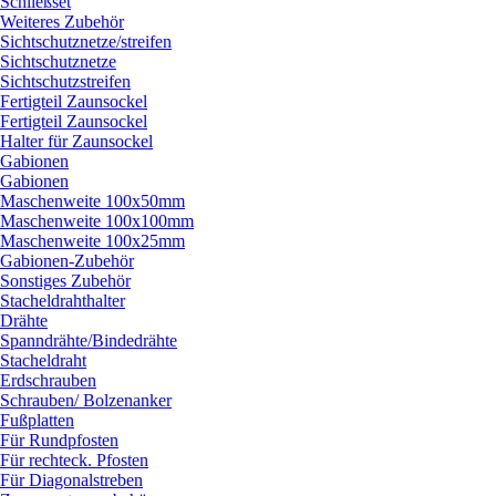
Schließset
Weiteres Zubehör
Sichtschutznetze/
streifen
Sichtschutznetze
Sichtschutzstreifen
Fertigteil Zaunsockel
Fertigteil Zaunsockel
Halter für Zaunsockel
Gabionen
Gabionen
Maschenweite 100x50mm
Maschenweite 100x100mm
Maschenweite 100x25mm
Gabionen-Zubehör
Sonstiges Zubehör
Stacheldrahthalter
Drähte
Spanndrähte/
Bindedrähte
Stacheldraht
Erdschrauben
Schrauben/
Bolzenanker
Fußplatten
Für Rundpfosten
Für rechteck. Pfosten
Für Diagonalstreben