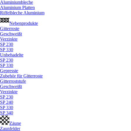
Aluminiumbleche
Aluminium Platten
Riffelbleche Aluminium
Nebenprodukte
Gitterroste
Geschweißt
Verzinkte
SP 230
SP 330
Unbehadelte
SP 230
SP 330
Gepresste
Zubehör für Gitterroste
Gitterroststufe
Geschweißt
Verzinkte
SP 230
SP 240
SP 330
SP 340
Zäune
Zaunfelder