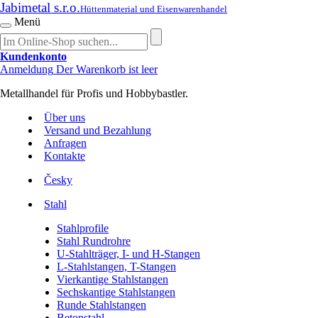
Jabimetal s.r.o.
Hüttenmaterial und Eisenwarenhandel
Menü
Kundenkonto
Anmeldung
Der Warenkorb ist leer
Metallhandel für Profis und Hobbybastler.
Über uns
Versand und Bezahlung
Anfragen
Kontakte
Česky
Stahl
Stahlprofile
Stahl Rundrohre
U-Stahlträger, I- und H-Stangen
L-Stahlstangen, T-Stangen
Vierkantige Stahlstangen
Sechskantige Stahlstangen
Runde Stahlstangen
Betonstahl