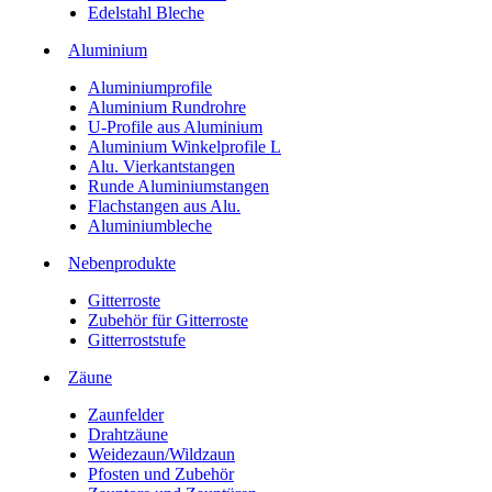
Edelstahl Bleche
Aluminium
Aluminiumprofile
Aluminium Rundrohre
U-Profile aus Aluminium
Aluminium Winkelprofile L
Alu. Vierkantstangen
Runde Aluminiumstangen
Flachstangen aus Alu.
Aluminiumbleche
Nebenprodukte
Gitterroste
Zubehör für Gitterroste
Gitterroststufe
Zäune
Zaunfelder
Drahtzäune
Weidezaun/Wildzaun
Pfosten und Zubehör