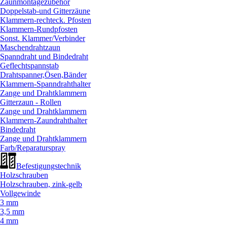
Zaunmontagezubehör
Doppelstab-und Gitterzäune
Klammern-rechteck. Pfosten
Klammern-Rundpfosten
Sonst. Klammer/
Verbinder
Maschendrahtzaun
Spanndraht und Bindedraht
Geflechtspannstab
Drahtspanner,Ösen,Bänder
Klammern-Spanndrahthalter
Zange und Drahtklammern
Gitterzaun - Rollen
Zange und Drahtklammern
Klammern-Zaundrahthalter
Bindedraht
Zange und Drahtklammern
Farb/
Reparaturspray
Befestigungstechnik
Holzschrauben
Holzschrauben, zink-gelb
Vollgewinde
3 mm
3,5 mm
4 mm