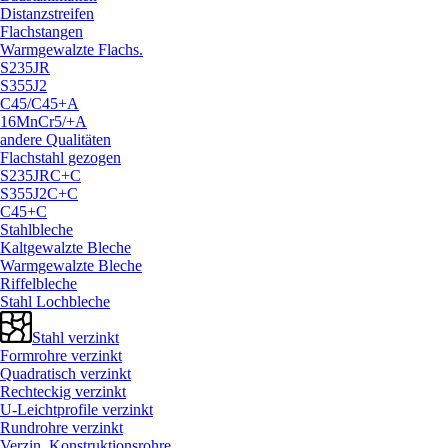
Distanzstreifen
Flachstangen
Warmgewalzte Flachs.
S235JR
S355J2
C45/
C45+A
16MnCr5/
+A
andere Qualitäten
Flachstahl gezogen
S235JRC+C
S355J2C+C
C45+C
Stahlbleche
Kaltgewalzte Bleche
Warmgewalzte Bleche
Riffelbleche
Stahl Lochbleche
Stahl verzinkt
Formrohre verzinkt
Quadratisch verzinkt
Rechteckig verzinkt
U-Leichtprofile verzinkt
Rundrohre verzinkt
Verzin. Konstruktionsrohre