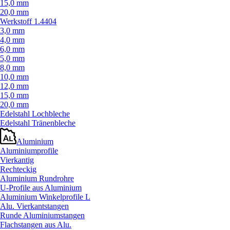
15,0 mm
20,0 mm
Werkstoff 1.4404
3,0 mm
4,0 mm
6,0 mm
5,0 mm
8,0 mm
10,0 mm
12,0 mm
15,0 mm
20,0 mm
Edelstahl Lochbleche
Edelstahl Tränenbleche
Aluminium
Aluminiumprofile
Vierkantig
Rechteckig
Aluminium Rundrohre
U-Profile aus Aluminium
Aluminium Winkelprofile L
Alu. Vierkantstangen
Runde Aluminiumstangen
Flachstangen aus Alu.