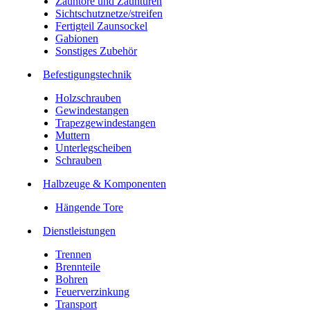
Zauntore und Zauntüren
Sichtschutznetze/streifen
Fertigteil Zaunsockel
Gabionen
Sonstiges Zubehör
Befesti­gungstechnik
Holzschrauben
Gewindestangen
Trapezgewindestangen
Muttern
Unterlegscheiben
Schrauben
Halbzeuge & Komponenten
Hängende Tore
Dienstleistungen
Trennen
Brennteile
Bohren
Feuerverzinkung
Transport