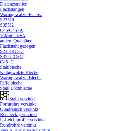
Distanzstreifen
Flachstangen
Warmgewalzte Flachs.
S235JR
S355J2
C45/
C45+A
16MnCr5/
+A
andere Qualitäten
Flachstahl gezogen
S235JRC+C
S355J2C+C
C45+C
Stahlbleche
Kaltgewalzte Bleche
Warmgewalzte Bleche
Riffelbleche
Stahl Lochbleche
Stahl verzinkt
Formrohre verzinkt
Quadratisch verzinkt
Rechteckig verzinkt
U-Leichtprofile verzinkt
Rundrohre verzinkt
Verzin. Konstruktionsrohre