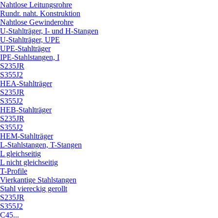
Nahtlose Leitungsrohre
Rundr. naht. Konstruktion
Nahtlose Gewinderohre
U-Stahlträger, I- und H-Stangen
U-Stahlträger, UPE
UPE-Stahlträger
IPE-Stahlstangen, I
S235JR
S355J2
HEA-Stahlträger
S235JR
S355J2
HEB-Stahlträger
S235JR
S355J2
HEM-Stahlträger
L-Stahlstangen, T-Stangen
L gleichseitig
L nicht gleichseitig
T-Profile
Vierkantige Stahlstangen
Stahl viereckig gerollt
S235JR
S355J2
C45...