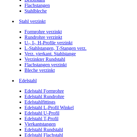
Flachstangen
Stahlbleche
Stahl verzinkt
Formrohre verzinkt
Rundrohre verzinkt
U-, I-, H-Profile verzinkt
L-Stahlstangen, T-Stangen verz.
Verz. vierkant. Stahlstange
Verzinkter Rundstahl
Flachstangen verzinkt
Bleche verzinkt
Edelstahl
Edelstahl Formrohre
Edelstahl Rundrohre
Edelstahlfittings
Edelstahl L-Profil Winkel
Edelstahl U-Profil
Edelstahl T-Profil
Vierkantstangen
Edelstahl Rundstahl
Edelstahl Flachstahl