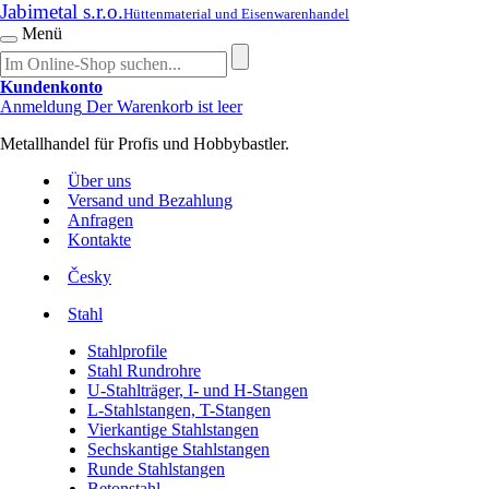
Jabimetal s.r.o.
Hüttenmaterial und Eisenwarenhandel
Menü
Kundenkonto
Anmeldung
Der Warenkorb ist leer
Metallhandel für Profis und Hobbybastler.
Über uns
Versand und Bezahlung
Anfragen
Kontakte
Česky
Stahl
Stahlprofile
Stahl Rundrohre
U-Stahlträger, I- und H-Stangen
L-Stahlstangen, T-Stangen
Vierkantige Stahlstangen
Sechskantige Stahlstangen
Runde Stahlstangen
Betonstahl