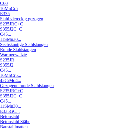
C60
16MnCr5
E335
Stahl viereckig gezogen
S235JRC+C
S355J2C+C
C45...
11SMn30...
Sechskantige Stahlstangen
Runde Stahlstangen
Warmgewalzte
S235JR
S355J2
C45...
16MnCr5...
42CrMo4...
Gezogene runde Stahlstangen
S235JRC+C
S355J2C+C
C45...
11SMn30...
E335GC...
Betonstahl
Betonstahl Stäbe
Baustahlmatten