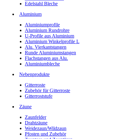
Edelstahl Bleche
Aluminium
Aluminiumprofile
Aluminium Rundrohre
U-Profile aus Aluminium
Aluminium Winkelprofile L
Alu. Vierkantstangen
Runde Aluminiumstangen
Flachstangen aus Alu.
Aluminiumbleche
Nebenprodukte
Gitterroste
Zubehör für Gitterroste
Gitterroststufe
Zäune
Zaunfelder
Drahtzäune
Weidezaun/Wildzaun
Pfosten und Zubehör