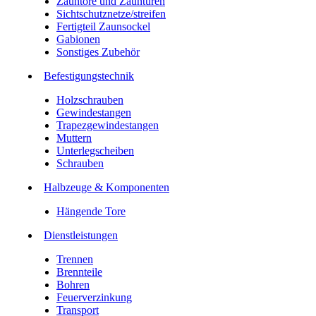
Zauntore und Zauntüren
Sichtschutznetze/streifen
Fertigteil Zaunsockel
Gabionen
Sonstiges Zubehör
Befesti­gungstechnik
Holzschrauben
Gewindestangen
Trapezgewindestangen
Muttern
Unterlegscheiben
Schrauben
Halbzeuge & Komponenten
Hängende Tore
Dienstleistungen
Trennen
Brennteile
Bohren
Feuerverzinkung
Transport