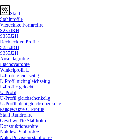
Stahl
Stahlprofile
Viereckige Formrohre
S235JRH
S355J2H
Rechteckige Profile
S235JRH
S355J2H
Anschlagrohre
Flachovalrohre
Winkelprofil L
L-Profil gleichseitig
L-Profil nicht gleichseitig
L-Profile gelocht
U-Profil
U-Profil gleichschenkelig
U-Profil nicht gleichschenkelig
kaltgewalzte C-Profile
Stahl Rundrohre
Geschweißte Stahlrohre
Konstruktionsrohre
Nahtlose Stahlrohre
Naht. Präzisionsstahlrohre