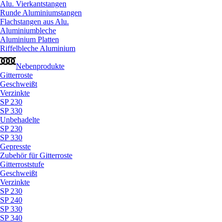
Alu. Vierkantstangen
Runde Aluminiumstangen
Flachstangen aus Alu.
Aluminiumbleche
Aluminium Platten
Riffelbleche Aluminium
Nebenprodukte
Gitterroste
Geschweißt
Verzinkte
SP 230
SP 330
Unbehadelte
SP 230
SP 330
Gepresste
Zubehör für Gitterroste
Gitterroststufe
Geschweißt
Verzinkte
SP 230
SP 240
SP 330
SP 340