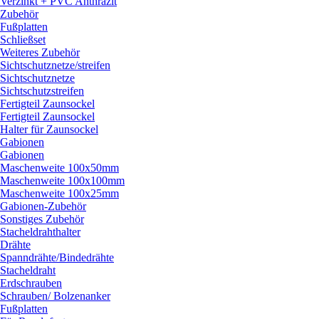
Verzinkt + PVC Anthrazit
Zubehör
Fußplatten
Schließset
Weiteres Zubehör
Sichtschutznetze/
streifen
Sichtschutznetze
Sichtschutzstreifen
Fertigteil Zaunsockel
Fertigteil Zaunsockel
Halter für Zaunsockel
Gabionen
Gabionen
Maschenweite 100x50mm
Maschenweite 100x100mm
Maschenweite 100x25mm
Gabionen-Zubehör
Sonstiges Zubehör
Stacheldrahthalter
Drähte
Spanndrähte/
Bindedrähte
Stacheldraht
Erdschrauben
Schrauben/
Bolzenanker
Fußplatten