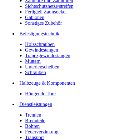
Zauntore und Zauntüren
Sichtschutznetze/streifen
Fertigteil Zaunsockel
Gabionen
Sonstiges Zubehör
Befesti­gungstechnik
Holzschrauben
Gewindestangen
Trapezgewindestangen
Muttern
Unterlegscheiben
Schrauben
Halbzeuge & Komponenten
Hängende Tore
Dienstleistungen
Trennen
Brennteile
Bohren
Feuerverzinkung
Transport