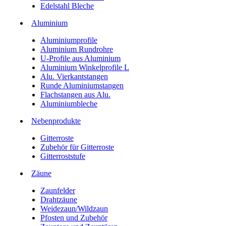
Edelstahl Bleche
Aluminium
Aluminiumprofile
Aluminium Rundrohre
U-Profile aus Aluminium
Aluminium Winkelprofile L
Alu. Vierkantstangen
Runde Aluminiumstangen
Flachstangen aus Alu.
Aluminiumbleche
Nebenprodukte
Gitterroste
Zubehör für Gitterroste
Gitterroststufe
Zäune
Zaunfelder
Drahtzäune
Weidezaun/Wildzaun
Pfosten und Zubehör