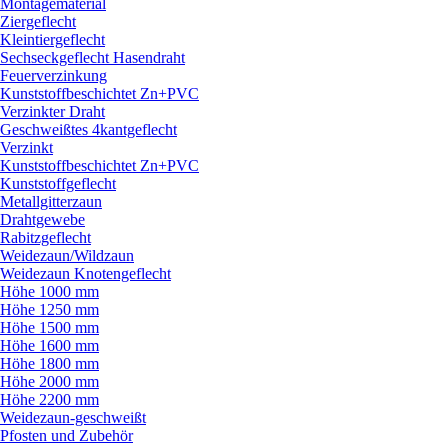
Montagematerial
Ziergeflecht
Kleintiergeflecht
Sechseckgeflecht Hasendraht
Feuerverzinkung
Kunststoffbeschichtet Zn+PVC
Verzinkter Draht
Geschweißtes 4kantgeflecht
Verzinkt
Kunststoffbeschichtet Zn+PVC
Kunststoffgeflecht
Metallgitterzaun
Drahtgewebe
Rabitzgeflecht
Weidezaun/
Wildzaun
Weidezaun Knotengeflecht
Höhe 1000 mm
Höhe 1250 mm
Höhe 1500 mm
Höhe 1600 mm
Höhe 1800 mm
Höhe 2000 mm
Höhe 2200 mm
Weidezaun-geschweißt
Pfosten und Zubehör