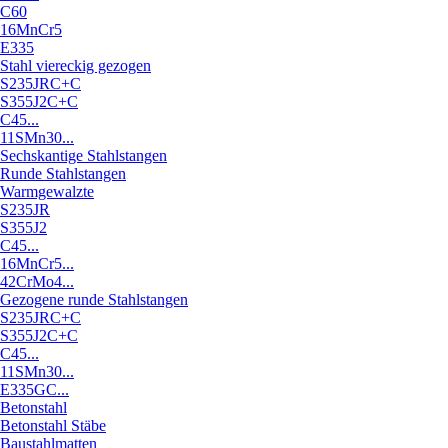
C60
16MnCr5
E335
Stahl viereckig gezogen
S235JRC+C
S355J2C+C
C45...
11SMn30...
Sechskantige Stahlstangen
Runde Stahlstangen
Warmgewalzte
S235JR
S355J2
C45...
16MnCr5...
42CrMo4...
Gezogene runde Stahlstangen
S235JRC+C
S355J2C+C
C45...
11SMn30...
E335GC...
Betonstahl
Betonstahl Stäbe
Baustahlmatten