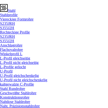
Stahl
Stahlprofile
Viereckige Formrohre
S235JRH
S355J2H
Rechteckige Profile
S235JRH
S355J2H
Anschlagrohre
Flachovalrohre
Winkelprofil L
L-Profil gleichseitig
L-Profil nicht gleichseitig
L-Profile gelocht
U-Profil
U-Profil gleichschenkelig
U-Profil nicht gleichschenkelig
kaltgewalzte C-Profile
Stahl Rundrohre
Geschweißte Stahlrohre
Konstruktionsrohre
Nahtlose Stahlrohre
Naht. Präzisionsstahlrohre