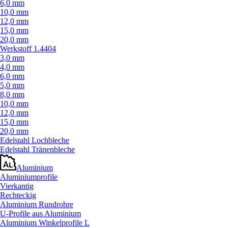
6,0 mm
10,0 mm
12,0 mm
15,0 mm
20,0 mm
Werkstoff 1.4404
3,0 mm
4,0 mm
6,0 mm
5,0 mm
8,0 mm
10,0 mm
12,0 mm
15,0 mm
20,0 mm
Edelstahl Lochbleche
Edelstahl Tränenbleche
Aluminium
Aluminiumprofile
Vierkantig
Rechteckig
Aluminium Rundrohre
U-Profile aus Aluminium
Aluminium Winkelprofile L