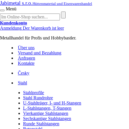
Jabimetal s.r.o.
Hüttenmaterial und Eisenwarenhandel
Menü
Kundenkonto
Anmeldung
Der Warenkorb ist leer
Metallhandel für Profis und Hobbybastler.
Über uns
Versand und Bezahlung
Anfragen
Kontakte
Česky
Stahl
Stahlprofile
Stahl Rundrohre
U-Stahlträger, I- und H-Stangen
L-Stahlstangen, T-Stangen
Vierkantige Stahlstangen
Sechskantige Stahlstangen
Runde Stahlstangen
Betonstahl