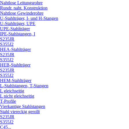
Nahtlose Leitungsrohre
Rundr. naht. Konstruktion
Nahtlose Gewinderohre
U-Stahlträger, I- und H-Stangen
U-Stahlträger, UPE
UPE-Stahlträger
IPE-Stahlstangen, I
S235JR
S355J2
HEA-Stahlträger
S235JR
S355J2
HEB-Stahlträger
S235JR
S355J2
HEM-Stahlträger
L-Stahlstangen, T-Stangen
L gleichseitig
L nicht gleichseitig
T-Profile
Vierkantige Stahlstangen
Stahl viereckig gerollt
S235JR
S355J2
C45...