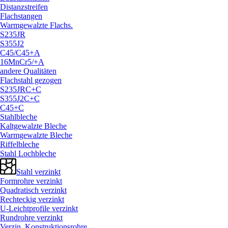
Distanzstreifen
Flachstangen
Warmgewalzte Flachs.
S235JR
S355J2
C45/
C45+A
16MnCr5/
+A
andere Qualitäten
Flachstahl gezogen
S235JRC+C
S355J2C+C
C45+C
Stahlbleche
Kaltgewalzte Bleche
Warmgewalzte Bleche
Riffelbleche
Stahl Lochbleche
Stahl verzinkt
Formrohre verzinkt
Quadratisch verzinkt
Rechteckig verzinkt
U-Leichtprofile verzinkt
Rundrohre verzinkt
Verzin. Konstruktionsrohre