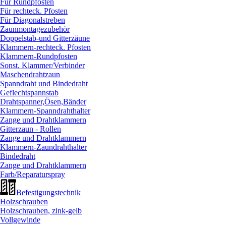
Für Rundpfosten
Für rechteck. Pfosten
Für Diagonalstreben
Zaunmontagezubehör
Doppelstab-und Gitterzäune
Klammern-rechteck. Pfosten
Klammern-Rundpfosten
Sonst. Klammer/
Verbinder
Maschendrahtzaun
Spanndraht und Bindedraht
Geflechtspannstab
Drahtspanner,Ösen,Bänder
Klammern-Spanndrahthalter
Zange und Drahtklammern
Gitterzaun - Rollen
Zange und Drahtklammern
Klammern-Zaundrahthalter
Bindedraht
Zange und Drahtklammern
Farb/
Reparaturspray
Befestigungstechnik
Holzschrauben
Holzschrauben, zink-gelb
Vollgewinde