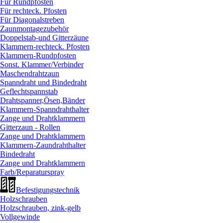
Für Rundpfosten
Für rechteck. Pfosten
Für Diagonalstreben
Zaunmontagezubehör
Doppelstab-und Gitterzäune
Klammern-rechteck. Pfosten
Klammern-Rundpfosten
Sonst. Klammer/
Verbinder
Maschendrahtzaun
Spanndraht und Bindedraht
Geflechtspannstab
Drahtspanner,Ösen,Bänder
Klammern-Spanndrahthalter
Zange und Drahtklammern
Gitterzaun - Rollen
Zange und Drahtklammern
Klammern-Zaundrahthalter
Bindedraht
Zange und Drahtklammern
Farb/
Reparaturspray
Befestigungstechnik
Holzschrauben
Holzschrauben, zink-gelb
Vollgewinde