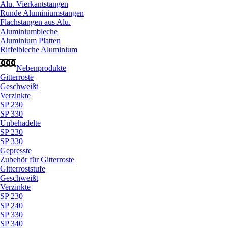
Alu. Vierkantstangen
Runde Aluminiumstangen
Flachstangen aus Alu.
Aluminiumbleche
Aluminium Platten
Riffelbleche Aluminium
Nebenprodukte
Gitterroste
Geschweißt
Verzinkte
SP 230
SP 330
Unbehadelte
SP 230
SP 330
Gepresste
Zubehör für Gitterroste
Gitterroststufe
Geschweißt
Verzinkte
SP 230
SP 240
SP 330
SP 340