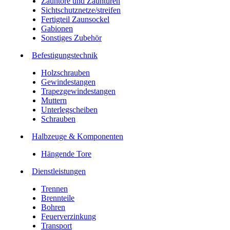
Zauntore und Zauntüren
Sichtschutznetze/streifen
Fertigteil Zaunsockel
Gabionen
Sonstiges Zubehör
Befesti­gungstechnik
Holzschrauben
Gewindestangen
Trapezgewindestangen
Muttern
Unterlegscheiben
Schrauben
Halbzeuge & Komponenten
Hängende Tore
Dienstleistungen
Trennen
Brennteile
Bohren
Feuerverzinkung
Transport