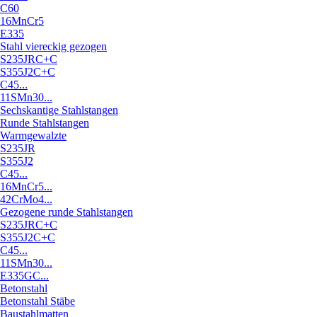
C60
16MnCr5
E335
Stahl viereckig gezogen
S235JRC+C
S355J2C+C
C45...
11SMn30...
Sechskantige Stahlstangen
Runde Stahlstangen
Warmgewalzte
S235JR
S355J2
C45...
16MnCr5...
42CrMo4...
Gezogene runde Stahlstangen
S235JRC+C
S355J2C+C
C45...
11SMn30...
E335GC...
Betonstahl
Betonstahl Stäbe
Baustahlmatten