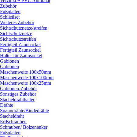
Verzinkt + PVC Anthrazit
Zubehör
Fußplatten
Schließset
Weiteres Zubehör
Sichtschutznetze/
streifen
Sichtschutznetze
Sichtschutzstreifen
Fertigteil Zaunsockel
Fertigteil Zaunsockel
Halter für Zaunsockel
Gabionen
Gabionen
Maschenweite 100x50mm
Maschenweite 100x100mm
Maschenweite 100x25mm
Gabionen-Zubehör
Sonstiges Zubehör
Stacheldrahthalter
Drähte
Spanndrähte/
Bindedrähte
Stacheldraht
Erdschrauben
Schrauben/
Bolzenanker
Fußplatten