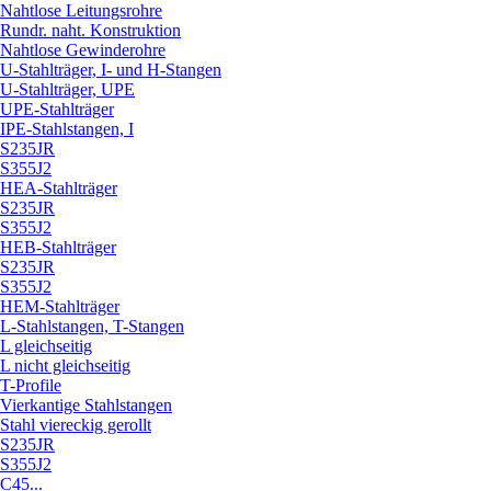
Nahtlose Leitungsrohre
Rundr. naht. Konstruktion
Nahtlose Gewinderohre
U-Stahlträger, I- und H-Stangen
U-Stahlträger, UPE
UPE-Stahlträger
IPE-Stahlstangen, I
S235JR
S355J2
HEA-Stahlträger
S235JR
S355J2
HEB-Stahlträger
S235JR
S355J2
HEM-Stahlträger
L-Stahlstangen, T-Stangen
L gleichseitig
L nicht gleichseitig
T-Profile
Vierkantige Stahlstangen
Stahl viereckig gerollt
S235JR
S355J2
C45...