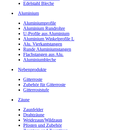
Edelstahl Bleche
Aluminium
Aluminiumprofile
Aluminium Rundrohre
U-Profile aus Aluminium
Aluminium Winkelprofile L
Alu. Vierkantstangen
Runde Aluminiumstangen
Flachstangen aus Alu.
Aluminiumbleche
Nebenprodukte
Gitterroste
Zubehör für Gitterroste
Gitterroststufe
Zäune
Zaunfelder
Drahtzäune
Weidezaun/Wildzaun
Pfosten und Zubehör