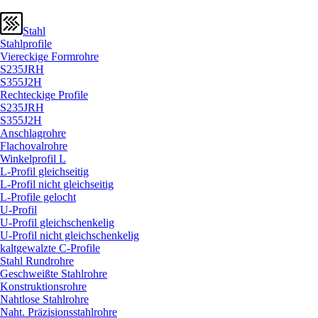
Stahl
Stahlprofile
Viereckige Formrohre
S235JRH
S355J2H
Rechteckige Profile
S235JRH
S355J2H
Anschlagrohre
Flachovalrohre
Winkelprofil L
L-Profil gleichseitig
L-Profil nicht gleichseitig
L-Profile gelocht
U-Profil
U-Profil gleichschenkelig
U-Profil nicht gleichschenkelig
kaltgewalzte C-Profile
Stahl Rundrohre
Geschweißte Stahlrohre
Konstruktionsrohre
Nahtlose Stahlrohre
Naht. Präzisionsstahlrohre