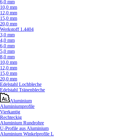
6,0 mm
10,0 mm
12,0 mm
15,0 mm
20,0 mm
Werkstoff 1.4404
3,0 mm
4,0 mm
6,0 mm
5,0 mm
8,0 mm
10,0 mm
12,0 mm
15,0 mm
20,0 mm
Edelstahl Lochbleche
Edelstahl Tränenbleche
Aluminium
Aluminiumprofile
Vierkantig
Rechteckig
Aluminium Rundrohre
U-Profile aus Aluminium
Aluminium Winkelprofile L