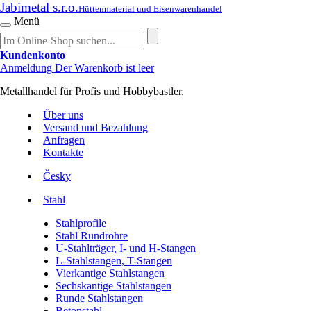
Jabimetal s.r.o.
Hüttenmaterial und Eisenwarenhandel
Menü
Kundenkonto
Anmeldung
Der Warenkorb ist leer
Metallhandel für Profis und Hobbybastler.
Über uns
Versand und Bezahlung
Anfragen
Kontakte
Česky
Stahl
Stahlprofile
Stahl Rundrohre
U-Stahlträger, I- und H-Stangen
L-Stahlstangen, T-Stangen
Vierkantige Stahlstangen
Sechskantige Stahlstangen
Runde Stahlstangen
Betonstahl