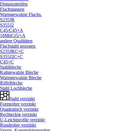
Distanzstreifen
Flachstangen
Warmgewalzte Flachs.
S235JR
S355J2
C45/
C45+A
16MnCr5/
+A
andere Qualitäten
Flachstahl gezogen
S235JRC+C
S355J2C+C
C45+C
Stahlbleche
Kaltgewalzte Bleche
Warmgewalzte Bleche
Riffelbleche
Stahl Lochbleche
Stahl verzinkt
Formrohre verzinkt
Quadratisch verzinkt
Rechteckig verzinkt
U-Leichtprofile verzinkt
Rundrohre verzinkt
Verzin. Konstruktionsrohre