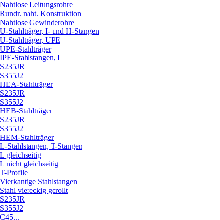
Nahtlose Leitungsrohre
Rundr. naht. Konstruktion
Nahtlose Gewinderohre
U-Stahlträger, I- und H-Stangen
U-Stahlträger, UPE
UPE-Stahlträger
IPE-Stahlstangen, I
S235JR
S355J2
HEA-Stahlträger
S235JR
S355J2
HEB-Stahlträger
S235JR
S355J2
HEM-Stahlträger
L-Stahlstangen, T-Stangen
L gleichseitig
L nicht gleichseitig
T-Profile
Vierkantige Stahlstangen
Stahl viereckig gerollt
S235JR
S355J2
C45...