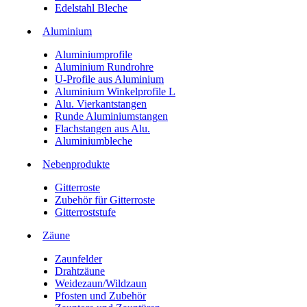
Edelstahl Bleche
Aluminium
Aluminiumprofile
Aluminium Rundrohre
U-Profile aus Aluminium
Aluminium Winkelprofile L
Alu. Vierkantstangen
Runde Aluminiumstangen
Flachstangen aus Alu.
Aluminiumbleche
Nebenprodukte
Gitterroste
Zubehör für Gitterroste
Gitterroststufe
Zäune
Zaunfelder
Drahtzäune
Weidezaun/Wildzaun
Pfosten und Zubehör