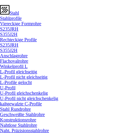
Stahl
Stahlprofile
Viereckige Formrohre
S235JRH
S355J2H
Rechteckige Profile
S235JRH
S355J2H
Anschlagrohre
Flachovalrohre
Winkelprofil L
L-Profil gleichseitig
L-Profil nicht gleichseitig
L-Profile gelocht
U-Profil
U-Profil gleichschenkelig
U-Profil nicht gleichschenkelig
kaltgewalzte C-Profile
Stahl Rundrohre
Geschweißte Stahlrohre
Konstruktionsrohre
Nahtlose Stahlrohre
Naht. Präzisionsstahlrohre