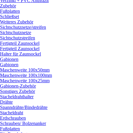
Verzinkt + PVC Anthrazit
Zubehör
Fußplatten
Schließset
Weiteres Zubehör
Sichtschutznetze/
streifen
Sichtschutznetze
Sichtschutzstreifen
Fertigteil Zaunsockel
Fertigteil Zaunsockel
Halter für Zaunsockel
Gabionen
Gabionen
Maschenweite 100x50mm
Maschenweite 100x100mm
Maschenweite 100x25mm
Gabionen-Zubehör
Sonstiges Zubehör
Stacheldrahthalter
Drähte
Spanndrähte/
Bindedrähte
Stacheldraht
Erdschrauben
Schrauben/
Bolzenanker
Fußplatten