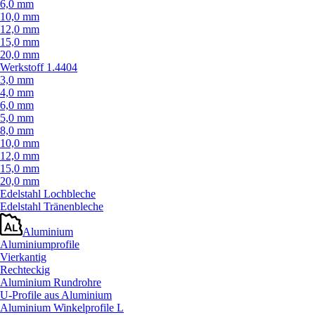
6,0 mm
10,0 mm
12,0 mm
15,0 mm
20,0 mm
Werkstoff 1.4404
3,0 mm
4,0 mm
6,0 mm
5,0 mm
8,0 mm
10,0 mm
12,0 mm
15,0 mm
20,0 mm
Edelstahl Lochbleche
Edelstahl Tränenbleche
Aluminium
Aluminiumprofile
Vierkantig
Rechteckig
Aluminium Rundrohre
U-Profile aus Aluminium
Aluminium Winkelprofile L