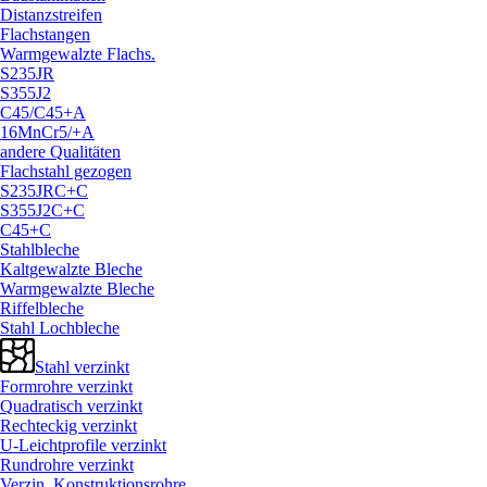
Distanzstreifen
Flachstangen
Warmgewalzte Flachs.
S235JR
S355J2
C45/
C45+A
16MnCr5/
+A
andere Qualitäten
Flachstahl gezogen
S235JRC+C
S355J2C+C
C45+C
Stahlbleche
Kaltgewalzte Bleche
Warmgewalzte Bleche
Riffelbleche
Stahl Lochbleche
Stahl verzinkt
Formrohre verzinkt
Quadratisch verzinkt
Rechteckig verzinkt
U-Leichtprofile verzinkt
Rundrohre verzinkt
Verzin. Konstruktionsrohre