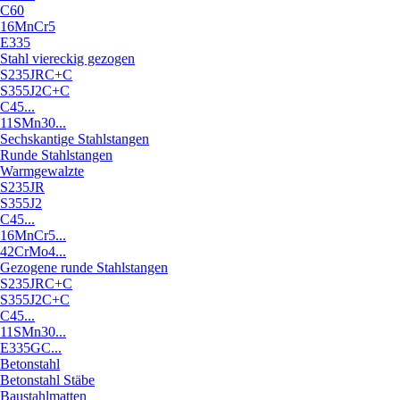
C60
16MnCr5
E335
Stahl viereckig gezogen
S235JRC+C
S355J2C+C
C45...
11SMn30...
Sechskantige Stahlstangen
Runde Stahlstangen
Warmgewalzte
S235JR
S355J2
C45...
16MnCr5...
42CrMo4...
Gezogene runde Stahlstangen
S235JRC+C
S355J2C+C
C45...
11SMn30...
E335GC...
Betonstahl
Betonstahl Stäbe
Baustahlmatten