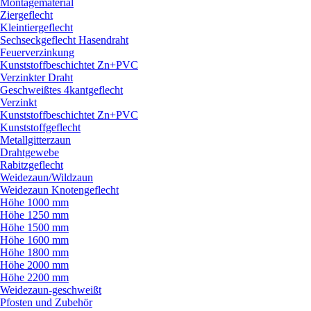
Montagematerial
Ziergeflecht
Kleintiergeflecht
Sechseckgeflecht Hasendraht
Feuerverzinkung
Kunststoffbeschichtet Zn+PVC
Verzinkter Draht
Geschweißtes 4kantgeflecht
Verzinkt
Kunststoffbeschichtet Zn+PVC
Kunststoffgeflecht
Metallgitterzaun
Drahtgewebe
Rabitzgeflecht
Weidezaun/
Wildzaun
Weidezaun Knotengeflecht
Höhe 1000 mm
Höhe 1250 mm
Höhe 1500 mm
Höhe 1600 mm
Höhe 1800 mm
Höhe 2000 mm
Höhe 2200 mm
Weidezaun-geschweißt
Pfosten und Zubehör