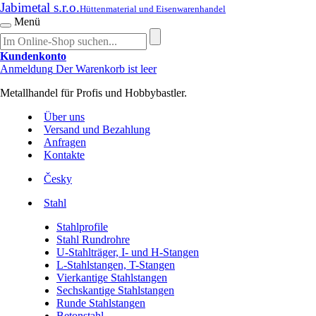
Jabimetal s.r.o.
Hüttenmaterial und Eisenwarenhandel
Menü
Kundenkonto
Anmeldung
Der Warenkorb ist leer
Metallhandel für Profis und Hobbybastler.
Über uns
Versand und Bezahlung
Anfragen
Kontakte
Česky
Stahl
Stahlprofile
Stahl Rundrohre
U-Stahlträger, I- und H-Stangen
L-Stahlstangen, T-Stangen
Vierkantige Stahlstangen
Sechskantige Stahlstangen
Runde Stahlstangen
Betonstahl