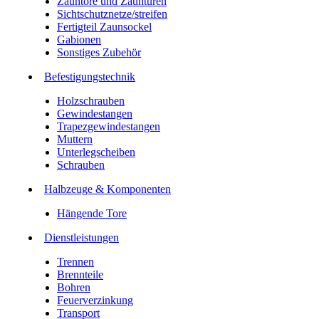
Zauntore und Zauntüren
Sichtschutznetze/streifen
Fertigteil Zaunsockel
Gabionen
Sonstiges Zubehör
Befesti­gungstechnik
Holzschrauben
Gewindestangen
Trapezgewindestangen
Muttern
Unterlegscheiben
Schrauben
Halbzeuge & Komponenten
Hängende Tore
Dienstleistungen
Trennen
Brennteile
Bohren
Feuerverzinkung
Transport