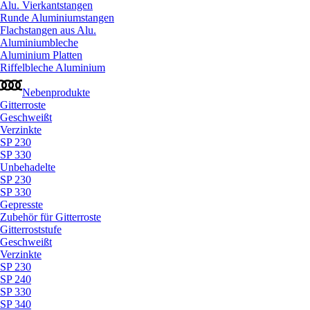
Alu. Vierkantstangen
Runde Aluminiumstangen
Flachstangen aus Alu.
Aluminiumbleche
Aluminium Platten
Riffelbleche Aluminium
Nebenprodukte
Gitterroste
Geschweißt
Verzinkte
SP 230
SP 330
Unbehadelte
SP 230
SP 330
Gepresste
Zubehör für Gitterroste
Gitterroststufe
Geschweißt
Verzinkte
SP 230
SP 240
SP 330
SP 340