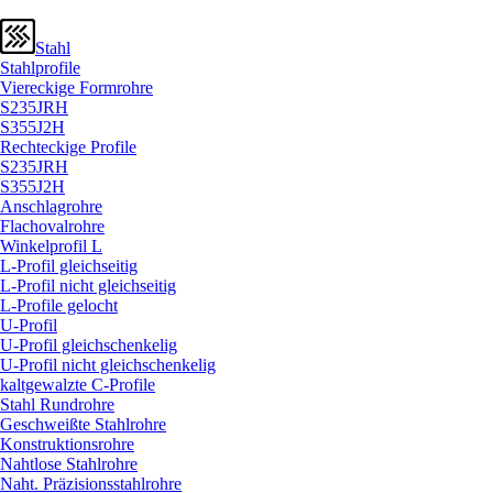
Stahl
Stahlprofile
Viereckige Formrohre
S235JRH
S355J2H
Rechteckige Profile
S235JRH
S355J2H
Anschlagrohre
Flachovalrohre
Winkelprofil L
L-Profil gleichseitig
L-Profil nicht gleichseitig
L-Profile gelocht
U-Profil
U-Profil gleichschenkelig
U-Profil nicht gleichschenkelig
kaltgewalzte C-Profile
Stahl Rundrohre
Geschweißte Stahlrohre
Konstruktionsrohre
Nahtlose Stahlrohre
Naht. Präzisionsstahlrohre