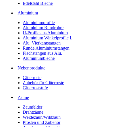
Edelstahl Bleche
Aluminium
Aluminiumprofile
Aluminium Rundrohre
U-Profile aus Aluminium
Aluminium Winkelprofile L
Alu. Vierkantstangen
Runde Aluminiumstangen
Flachstangen aus Alu.
Aluminiumbleche
Nebenprodukte
Gitterroste
Zubehör für Gitterroste
Gitterroststufe
Zäune
Zaunfelder
Drahtzäune
Weidezaun/Wildzaun
Pfosten und Zubehör