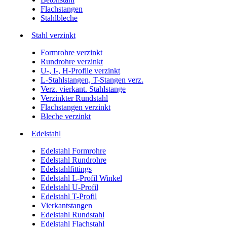
Flachstangen
Stahlbleche
Stahl verzinkt
Formrohre verzinkt
Rundrohre verzinkt
U-, I-, H-Profile verzinkt
L-Stahlstangen, T-Stangen verz.
Verz. vierkant. Stahlstange
Verzinkter Rundstahl
Flachstangen verzinkt
Bleche verzinkt
Edelstahl
Edelstahl Formrohre
Edelstahl Rundrohre
Edelstahlfittings
Edelstahl L-Profil Winkel
Edelstahl U-Profil
Edelstahl T-Profil
Vierkantstangen
Edelstahl Rundstahl
Edelstahl Flachstahl