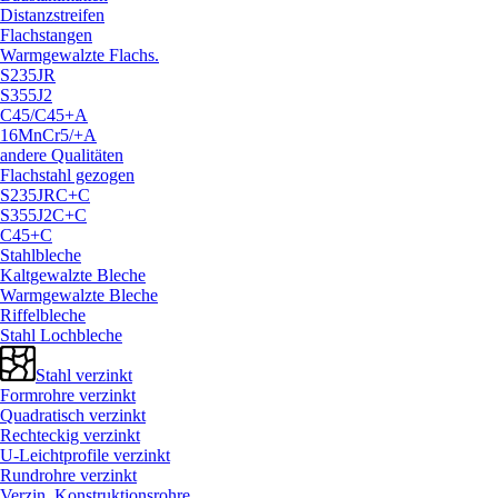
Distanzstreifen
Flachstangen
Warmgewalzte Flachs.
S235JR
S355J2
C45/
C45+A
16MnCr5/
+A
andere Qualitäten
Flachstahl gezogen
S235JRC+C
S355J2C+C
C45+C
Stahlbleche
Kaltgewalzte Bleche
Warmgewalzte Bleche
Riffelbleche
Stahl Lochbleche
Stahl verzinkt
Formrohre verzinkt
Quadratisch verzinkt
Rechteckig verzinkt
U-Leichtprofile verzinkt
Rundrohre verzinkt
Verzin. Konstruktionsrohre