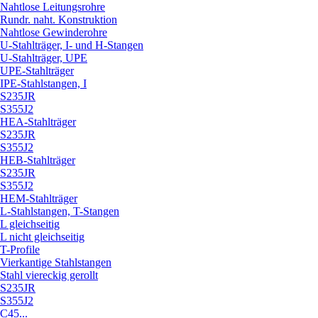
Nahtlose Leitungsrohre
Rundr. naht. Konstruktion
Nahtlose Gewinderohre
U-Stahlträger, I- und H-Stangen
U-Stahlträger, UPE
UPE-Stahlträger
IPE-Stahlstangen, I
S235JR
S355J2
HEA-Stahlträger
S235JR
S355J2
HEB-Stahlträger
S235JR
S355J2
HEM-Stahlträger
L-Stahlstangen, T-Stangen
L gleichseitig
L nicht gleichseitig
T-Profile
Vierkantige Stahlstangen
Stahl viereckig gerollt
S235JR
S355J2
C45...