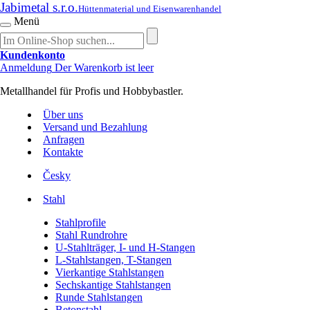
Jabimetal s.r.o.
Hüttenmaterial und Eisenwarenhandel
Menü
Kundenkonto
Anmeldung
Der Warenkorb ist leer
Metallhandel für Profis und Hobbybastler.
Über uns
Versand und Bezahlung
Anfragen
Kontakte
Česky
Stahl
Stahlprofile
Stahl Rundrohre
U-Stahlträger, I- und H-Stangen
L-Stahlstangen, T-Stangen
Vierkantige Stahlstangen
Sechskantige Stahlstangen
Runde Stahlstangen
Betonstahl