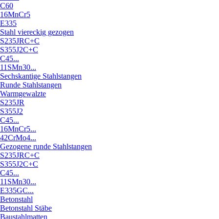
C60
16MnCr5
E335
Stahl viereckig gezogen
S235JRC+C
S355J2C+C
C45...
11SMn30...
Sechskantige Stahlstangen
Runde Stahlstangen
Warmgewalzte
S235JR
S355J2
C45...
16MnCr5...
42CrMo4...
Gezogene runde Stahlstangen
S235JRC+C
S355J2C+C
C45...
11SMn30...
E335GC...
Betonstahl
Betonstahl Stäbe
Baustahlmatten