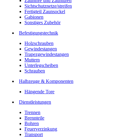
Zauntore und Zauntüren
Sichtschutznetze/streifen
Fertigteil Zaunsockel
Gabionen
Sonstiges Zubehör
Befesti­gungstechnik
Holzschrauben
Gewindestangen
Trapezgewindestangen
Muttern
Unterlegscheiben
Schrauben
Halbzeuge & Komponenten
Hängende Tore
Dienstleistungen
Trennen
Brennteile
Bohren
Feuerverzinkung
Transport