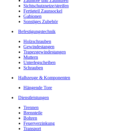
Zauntore und Zauntüren
Sichtschutznetze/streifen
Fertigteil Zaunsockel
Gabionen
Sonstiges Zubehör
Befesti­gungstechnik
Holzschrauben
Gewindestangen
Trapezgewindestangen
Muttern
Unterlegscheiben
Schrauben
Halbzeuge & Komponenten
Hängende Tore
Dienstleistungen
Trennen
Brennteile
Bohren
Feuerverzinkung
Transport