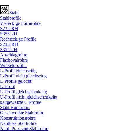
Stahl
Stahlprofile
Viereckige Formrohre
S235JRH
S355J2H
Rechteckige Profile
S235JRH
S355J2H
Anschlagrohre
Flachovalrohre
Winkelprofil L
L-Profil gleichseitig
L-Profil nicht gleichseitig
L-Profile gelocht
U-Profil
U-Profil gleichschenkelig
U-Profil nicht gleichschenkelig
kaltgewalzte C-Profile
Stahl Rundrohre
Geschweißte Stahlrohre
Konstruktionsrohre
Nahtlose Stahlrohre
Naht. Präzisionsstahlrohre