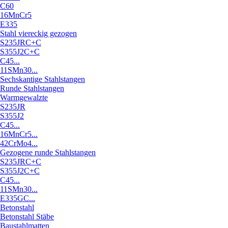
C60
16MnCr5
E335
Stahl viereckig gezogen
S235JRC+C
S355J2C+C
C45...
11SMn30...
Sechskantige Stahlstangen
Runde Stahlstangen
Warmgewalzte
S235JR
S355J2
C45...
16MnCr5...
42CrMo4...
Gezogene runde Stahlstangen
S235JRC+C
S355J2C+C
C45...
11SMn30...
E335GC...
Betonstahl
Betonstahl Stäbe
Baustahlmatten