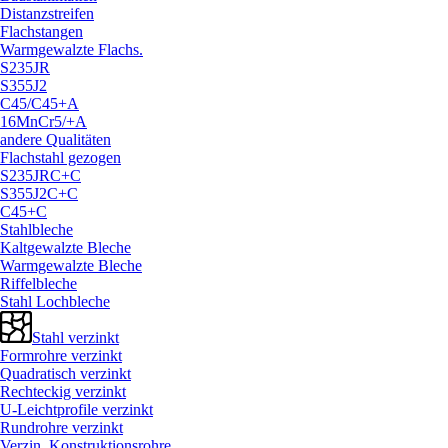
Distanzstreifen
Flachstangen
Warmgewalzte Flachs.
S235JR
S355J2
C45/
C45+A
16MnCr5/
+A
andere Qualitäten
Flachstahl gezogen
S235JRC+C
S355J2C+C
C45+C
Stahlbleche
Kaltgewalzte Bleche
Warmgewalzte Bleche
Riffelbleche
Stahl Lochbleche
Stahl verzinkt
Formrohre verzinkt
Quadratisch verzinkt
Rechteckig verzinkt
U-Leichtprofile verzinkt
Rundrohre verzinkt
Verzin. Konstruktionsrohre