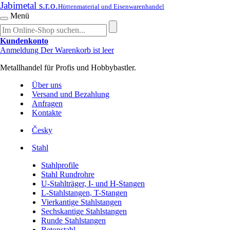
Jabimetal s.r.o.
Hüttenmaterial und Eisenwarenhandel
Menü
Kundenkonto
Anmeldung
Der Warenkorb ist leer
Metallhandel für Profis und Hobbybastler.
Über uns
Versand und Bezahlung
Anfragen
Kontakte
Česky
Stahl
Stahlprofile
Stahl Rundrohre
U-Stahlträger, I- und H-Stangen
L-Stahlstangen, T-Stangen
Vierkantige Stahlstangen
Sechskantige Stahlstangen
Runde Stahlstangen
Betonstahl