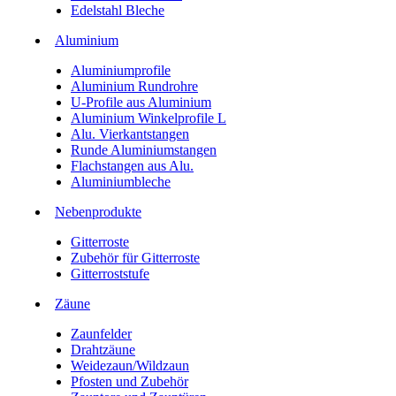
Edelstahl Bleche
Aluminium
Aluminiumprofile
Aluminium Rundrohre
U-Profile aus Aluminium
Aluminium Winkelprofile L
Alu. Vierkantstangen
Runde Aluminiumstangen
Flachstangen aus Alu.
Aluminiumbleche
Nebenprodukte
Gitterroste
Zubehör für Gitterroste
Gitterroststufe
Zäune
Zaunfelder
Drahtzäune
Weidezaun/Wildzaun
Pfosten und Zubehör