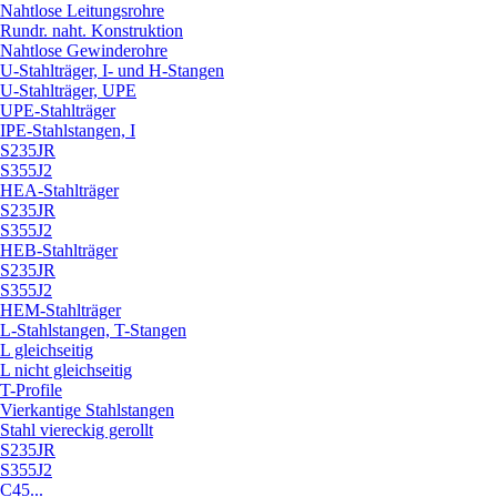
Nahtlose Leitungsrohre
Rundr. naht. Konstruktion
Nahtlose Gewinderohre
U-Stahlträger, I- und H-Stangen
U-Stahlträger, UPE
UPE-Stahlträger
IPE-Stahlstangen, I
S235JR
S355J2
HEA-Stahlträger
S235JR
S355J2
HEB-Stahlträger
S235JR
S355J2
HEM-Stahlträger
L-Stahlstangen, T-Stangen
L gleichseitig
L nicht gleichseitig
T-Profile
Vierkantige Stahlstangen
Stahl viereckig gerollt
S235JR
S355J2
C45...