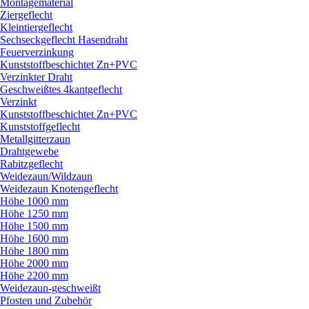
Montagematerial
Ziergeflecht
Kleintiergeflecht
Sechseckgeflecht Hasendraht
Feuerverzinkung
Kunststoffbeschichtet Zn+PVC
Verzinkter Draht
Geschweißtes 4kantgeflecht
Verzinkt
Kunststoffbeschichtet Zn+PVC
Kunststoffgeflecht
Metallgitterzaun
Drahtgewebe
Rabitzgeflecht
Weidezaun/
Wildzaun
Weidezaun Knotengeflecht
Höhe 1000 mm
Höhe 1250 mm
Höhe 1500 mm
Höhe 1600 mm
Höhe 1800 mm
Höhe 2000 mm
Höhe 2200 mm
Weidezaun-geschweißt
Pfosten und Zubehör