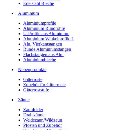
Edelstahl Bleche
Aluminium
Aluminiumprofile
Aluminium Rundrohre
U-Profile aus Aluminium
Aluminium Winkelprofile L
Alu. Vierkantstangen
Runde Aluminiumstangen
Flachstangen aus Alu.
Aluminiumbleche
Nebenprodukte
Gitterroste
Zubehör für Gitterroste
Gitterroststufe
Zäune
Zaunfelder
Drahtzäune
Weidezaun/Wildzaun
Pfosten und Zubehör