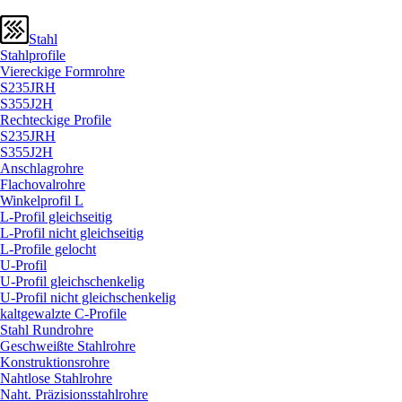
Stahl
Stahlprofile
Viereckige Formrohre
S235JRH
S355J2H
Rechteckige Profile
S235JRH
S355J2H
Anschlagrohre
Flachovalrohre
Winkelprofil L
L-Profil gleichseitig
L-Profil nicht gleichseitig
L-Profile gelocht
U-Profil
U-Profil gleichschenkelig
U-Profil nicht gleichschenkelig
kaltgewalzte C-Profile
Stahl Rundrohre
Geschweißte Stahlrohre
Konstruktionsrohre
Nahtlose Stahlrohre
Naht. Präzisionsstahlrohre