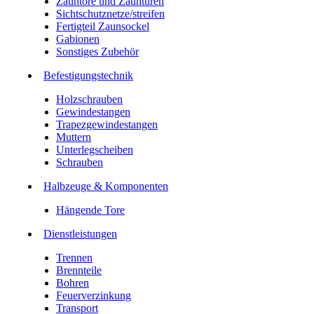
Zauntore und Zauntüren
Sichtschutznetze/streifen
Fertigteil Zaunsockel
Gabionen
Sonstiges Zubehör
Befesti­gungstechnik
Holzschrauben
Gewindestangen
Trapezgewindestangen
Muttern
Unterlegscheiben
Schrauben
Halbzeuge & Komponenten
Hängende Tore
Dienstleistungen
Trennen
Brennteile
Bohren
Feuerverzinkung
Transport