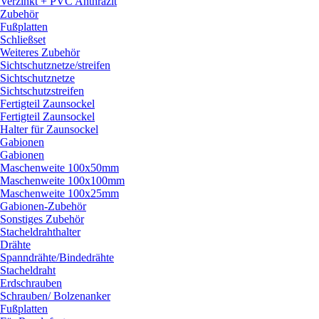
Verzinkt + PVC Anthrazit
Zubehör
Fußplatten
Schließset
Weiteres Zubehör
Sichtschutznetze/
streifen
Sichtschutznetze
Sichtschutzstreifen
Fertigteil Zaunsockel
Fertigteil Zaunsockel
Halter für Zaunsockel
Gabionen
Gabionen
Maschenweite 100x50mm
Maschenweite 100x100mm
Maschenweite 100x25mm
Gabionen-Zubehör
Sonstiges Zubehör
Stacheldrahthalter
Drähte
Spanndrähte/
Bindedrähte
Stacheldraht
Erdschrauben
Schrauben/
Bolzenanker
Fußplatten