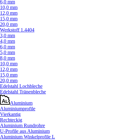
6,0 mm
10,0 mm
12,0 mm
15,0 mm
20,0 mm
Werkstoff 1.4404
3,0 mm
4,0 mm
6,0 mm
5,0 mm
8,0 mm
10,0 mm
12,0 mm
15,0 mm
20,0 mm
Edelstahl Lochbleche
Edelstahl Tränenbleche
Aluminium
Aluminiumprofile
Vierkantig
Rechteckig
Aluminium Rundrohre
U-Profile aus Aluminium
Aluminium Winkelprofile L