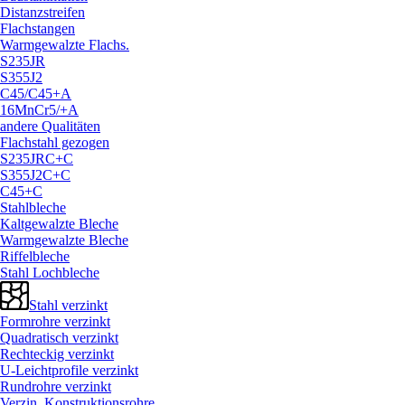
Distanzstreifen
Flachstangen
Warmgewalzte Flachs.
S235JR
S355J2
C45/
C45+A
16MnCr5/
+A
andere Qualitäten
Flachstahl gezogen
S235JRC+C
S355J2C+C
C45+C
Stahlbleche
Kaltgewalzte Bleche
Warmgewalzte Bleche
Riffelbleche
Stahl Lochbleche
Stahl verzinkt
Formrohre verzinkt
Quadratisch verzinkt
Rechteckig verzinkt
U-Leichtprofile verzinkt
Rundrohre verzinkt
Verzin. Konstruktionsrohre