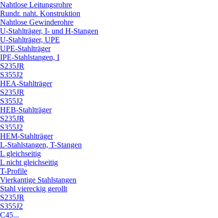
Nahtlose Leitungsrohre
Rundr. naht. Konstruktion
Nahtlose Gewinderohre
U-Stahlträger, I- und H-Stangen
U-Stahlträger, UPE
UPE-Stahlträger
IPE-Stahlstangen, I
S235JR
S355J2
HEA-Stahlträger
S235JR
S355J2
HEB-Stahlträger
S235JR
S355J2
HEM-Stahlträger
L-Stahlstangen, T-Stangen
L gleichseitig
L nicht gleichseitig
T-Profile
Vierkantige Stahlstangen
Stahl viereckig gerollt
S235JR
S355J2
C45...