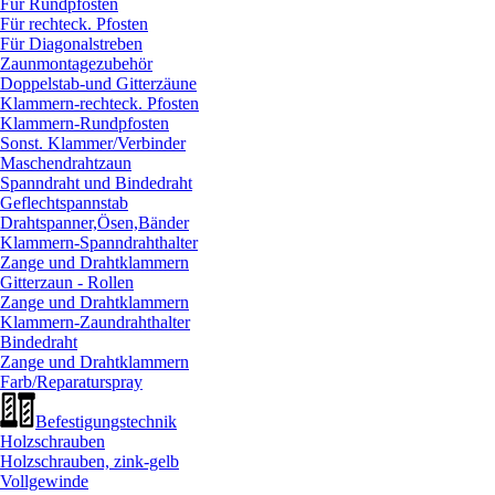
Für Rundpfosten
Für rechteck. Pfosten
Für Diagonalstreben
Zaunmontagezubehör
Doppelstab-und Gitterzäune
Klammern-rechteck. Pfosten
Klammern-Rundpfosten
Sonst. Klammer/
Verbinder
Maschendrahtzaun
Spanndraht und Bindedraht
Geflechtspannstab
Drahtspanner,Ösen,Bänder
Klammern-Spanndrahthalter
Zange und Drahtklammern
Gitterzaun - Rollen
Zange und Drahtklammern
Klammern-Zaundrahthalter
Bindedraht
Zange und Drahtklammern
Farb/
Reparaturspray
Befestigungstechnik
Holzschrauben
Holzschrauben, zink-gelb
Vollgewinde