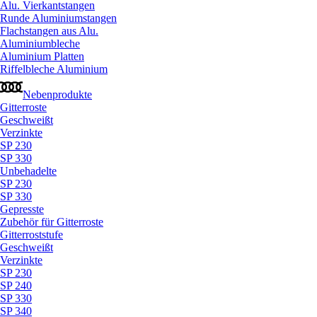
Alu. Vierkantstangen
Runde Aluminiumstangen
Flachstangen aus Alu.
Aluminiumbleche
Aluminium Platten
Riffelbleche Aluminium
Nebenprodukte
Gitterroste
Geschweißt
Verzinkte
SP 230
SP 330
Unbehadelte
SP 230
SP 330
Gepresste
Zubehör für Gitterroste
Gitterroststufe
Geschweißt
Verzinkte
SP 230
SP 240
SP 330
SP 340