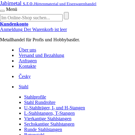
Jabimetal s.r.o.
Hüttenmaterial und Eisenwarenhandel
Menü
Kundenkonto
Anmeldung
Der Warenkorb ist leer
Metallhandel für Profis und Hobbybastler.
Über uns
Versand und Bezahlung
Anfragen
Kontakte
Česky
Stahl
Stahlprofile
Stahl Rundrohre
U-Stahlträger, I- und H-Stangen
L-Stahlstangen, T-Stangen
Vierkantige Stahlstangen
Sechskantige Stahlstangen
Runde Stahlstangen
Betonstahl