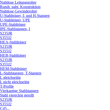
Nahtlose Leitungsrohre
Rundr. naht. Konstruktion
Nahtlose Gewinderohre
U-Stahlträger, I- und H-Stangen
U-Stahlträger, UPE
UPE-Stahlträger
IPE-Stahlstangen, I
S235JR
S355J2
HEA-Stahlträger
S235JR
S355J2
HEB-Stahlträger
S235JR
S355J2
HEM-Stahlträger
L-Stahlstangen, T-Stangen
L gleichseitig
L nicht gleichseitig
T-Profile
Vierkantige Stahlstangen
Stahl viereckig gerollt
S235JR
S355J2
C45...