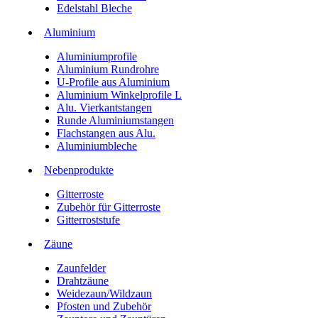
Edelstahl Bleche
Aluminium
Aluminiumprofile
Aluminium Rundrohre
U-Profile aus Aluminium
Aluminium Winkelprofile L
Alu. Vierkantstangen
Runde Aluminiumstangen
Flachstangen aus Alu.
Aluminiumbleche
Nebenprodukte
Gitterroste
Zubehör für Gitterroste
Gitterroststufe
Zäune
Zaunfelder
Drahtzäune
Weidezaun/Wildzaun
Pfosten und Zubehör