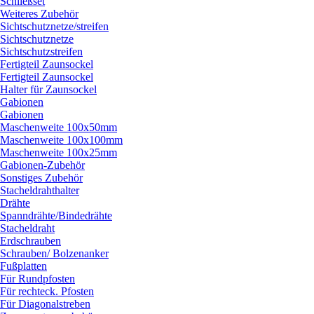
Schließset
Weiteres Zubehör
Sichtschutznetze/
streifen
Sichtschutznetze
Sichtschutzstreifen
Fertigteil Zaunsockel
Fertigteil Zaunsockel
Halter für Zaunsockel
Gabionen
Gabionen
Maschenweite 100x50mm
Maschenweite 100x100mm
Maschenweite 100x25mm
Gabionen-Zubehör
Sonstiges Zubehör
Stacheldrahthalter
Drähte
Spanndrähte/
Bindedrähte
Stacheldraht
Erdschrauben
Schrauben/
Bolzenanker
Fußplatten
Für Rundpfosten
Für rechteck. Pfosten
Für Diagonalstreben