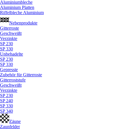
Aluminiumbleche
Aluminium Platten
Riffelbleche Aluminium
Nebenprodukte
Gitterroste
Geschweißt
Verzinkte
SP 230
SP 330
Unbehadelte
SP 230
SP 330
Gepresste
Zubehör für Gitterroste
Gitterroststufe
Geschweißt
Verzinkte
SP 230
SP 240
SP 330
SP 340
Zäune
Zaunfelder