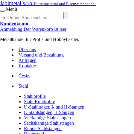
Jabimetal s.r.o.
Hüttenmaterial und Eisenwarenhandel
Menü
Kundenkonto
Anmeldung
Der Warenkorb ist leer
Metallhandel für Profis und Hobbybastler.
Über uns
Versand und Bezahlung
Anfragen
Kontakte
Česky
Stahl
Stahlprofile
Stahl Rundrohre
U-Stahlträger, I- und H-Stangen
L-Stahlstangen, T-Stangen
Vierkantige Stahlstangen
Sechskantige Stahlstangen
Runde Stahlstangen
Betonstahl