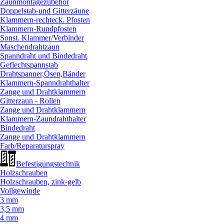
Zaunmontagezubehör
Doppelstab-und Gitterzäune
Klammern-rechteck. Pfosten
Klammern-Rundpfosten
Sonst. Klammer/
Verbinder
Maschendrahtzaun
Spanndraht und Bindedraht
Geflechtspannstab
Drahtspanner,Ösen,Bänder
Klammern-Spanndrahthalter
Zange und Drahtklammern
Gitterzaun - Rollen
Zange und Drahtklammern
Klammern-Zaundrahthalter
Bindedraht
Zange und Drahtklammern
Farb/
Reparaturspray
Befestigungstechnik
Holzschrauben
Holzschrauben, zink-gelb
Vollgewinde
3 mm
3,5 mm
4 mm