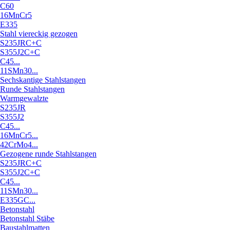
C60
16MnCr5
E335
Stahl viereckig gezogen
S235JRC+C
S355J2C+C
C45...
11SMn30...
Sechskantige Stahlstangen
Runde Stahlstangen
Warmgewalzte
S235JR
S355J2
C45...
16MnCr5...
42CrMo4...
Gezogene runde Stahlstangen
S235JRC+C
S355J2C+C
C45...
11SMn30...
E335GC...
Betonstahl
Betonstahl Stäbe
Baustahlmatten