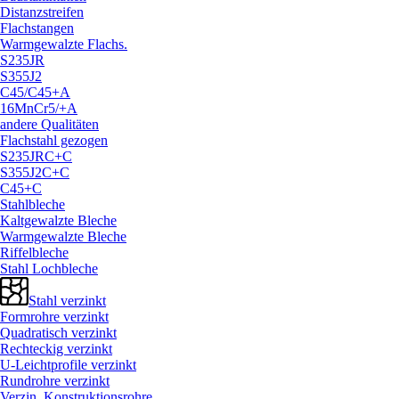
Distanzstreifen
Flachstangen
Warmgewalzte Flachs.
S235JR
S355J2
C45/
C45+A
16MnCr5/
+A
andere Qualitäten
Flachstahl gezogen
S235JRC+C
S355J2C+C
C45+C
Stahlbleche
Kaltgewalzte Bleche
Warmgewalzte Bleche
Riffelbleche
Stahl Lochbleche
Stahl verzinkt
Formrohre verzinkt
Quadratisch verzinkt
Rechteckig verzinkt
U-Leichtprofile verzinkt
Rundrohre verzinkt
Verzin. Konstruktionsrohre