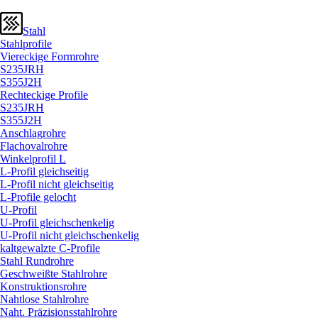
Stahl
Stahlprofile
Viereckige Formrohre
S235JRH
S355J2H
Rechteckige Profile
S235JRH
S355J2H
Anschlagrohre
Flachovalrohre
Winkelprofil L
L-Profil gleichseitig
L-Profil nicht gleichseitig
L-Profile gelocht
U-Profil
U-Profil gleichschenkelig
U-Profil nicht gleichschenkelig
kaltgewalzte C-Profile
Stahl Rundrohre
Geschweißte Stahlrohre
Konstruktionsrohre
Nahtlose Stahlrohre
Naht. Präzisionsstahlrohre