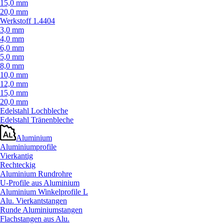
15,0 mm
20,0 mm
Werkstoff 1.4404
3,0 mm
4,0 mm
6,0 mm
5,0 mm
8,0 mm
10,0 mm
12,0 mm
15,0 mm
20,0 mm
Edelstahl Lochbleche
Edelstahl Tränenbleche
Aluminium
Aluminiumprofile
Vierkantig
Rechteckig
Aluminium Rundrohre
U-Profile aus Aluminium
Aluminium Winkelprofile L
Alu. Vierkantstangen
Runde Aluminiumstangen
Flachstangen aus Alu.