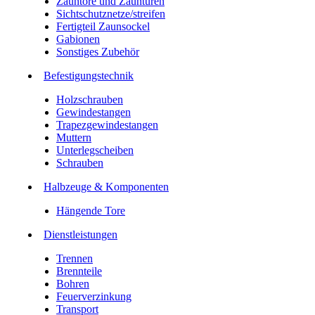
Zauntore und Zauntüren
Sichtschutznetze/streifen
Fertigteil Zaunsockel
Gabionen
Sonstiges Zubehör
Befesti­gungstechnik
Holzschrauben
Gewindestangen
Trapezgewindestangen
Muttern
Unterlegscheiben
Schrauben
Halbzeuge & Komponenten
Hängende Tore
Dienstleistungen
Trennen
Brennteile
Bohren
Feuerverzinkung
Transport