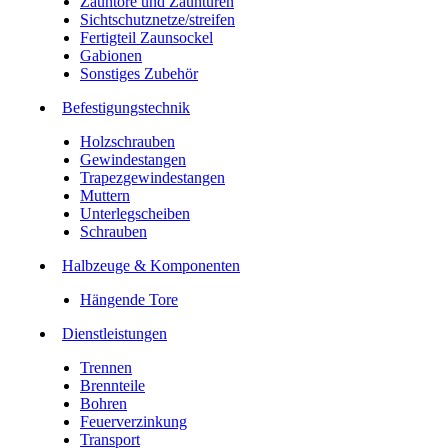
Zauntore und Zauntüren
Sichtschutznetze/streifen
Fertigteil Zaunsockel
Gabionen
Sonstiges Zubehör
Befesti­gungstechnik
Holzschrauben
Gewindestangen
Trapezgewindestangen
Muttern
Unterlegscheiben
Schrauben
Halbzeuge & Komponenten
Hängende Tore
Dienstleistungen
Trennen
Brennteile
Bohren
Feuerverzinkung
Transport