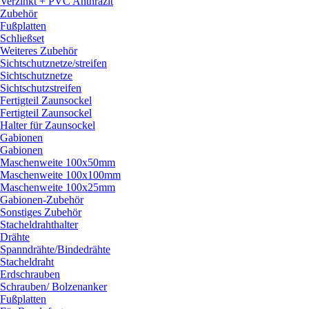
Verzinkt + PVC Anthrazit
Zubehör
Fußplatten
Schließset
Weiteres Zubehör
Sichtschutznetze/
streifen
Sichtschutznetze
Sichtschutzstreifen
Fertigteil Zaunsockel
Fertigteil Zaunsockel
Halter für Zaunsockel
Gabionen
Gabionen
Maschenweite 100x50mm
Maschenweite 100x100mm
Maschenweite 100x25mm
Gabionen-Zubehör
Sonstiges Zubehör
Stacheldrahthalter
Drähte
Spanndrähte/
Bindedrähte
Stacheldraht
Erdschrauben
Schrauben/
Bolzenanker
Fußplatten