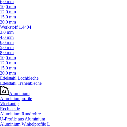
6,0 mm
10,0 mm
12,0 mm
15,0 mm
20,0 mm
Werkstoff 1.4404
3,0 mm
4,0 mm
6,0 mm
5,0 mm
8,0 mm
10,0 mm
12,0 mm
15,0 mm
20,0 mm
Edelstahl Lochbleche
Edelstahl Tränenbleche
Aluminium
Aluminiumprofile
Vierkantig
Rechteckig
Aluminium Rundrohre
U-Profile aus Aluminium
Aluminium Winkelprofile L