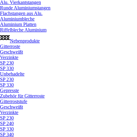
Alu. Vierkantstangen
Runde Aluminiumstangen
Flachstangen aus Alu.
Aluminiumbleche
Aluminium Platten
Riffelbleche Aluminium
Nebenprodukte
Gitterroste
Geschweißt
Verzinkte
SP 230
SP 330
Unbehadelte
SP 230
SP 330
Gepresste
Zubehör für Gitterroste
Gitterroststufe
Geschweißt
Verzinkte
SP 230
SP 240
SP 330
SP 340