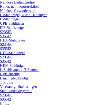
Nahtlose Leitungsrohre
Rundr. naht. Konstruktion
Nahtlose Gewinderohre
U-Stahlträger, I- und H-Stangen
U-Stahlträger, UPE
UPE-Stahlträger
IPE-Stahlstangen, I
S235JR
S355J2
HEA-Stahlträger
S235JR
S355J2
HEB-Stahlträger
S235JR
S355J2
HEM-Stahlträger
L-Stahlstangen, T-Stangen
L gleichseitig
L nicht gleichseitig
T-Profile
Vierkantige Stahlstangen
Stahl viereckig gerollt
S235JR
S355J2
C45...