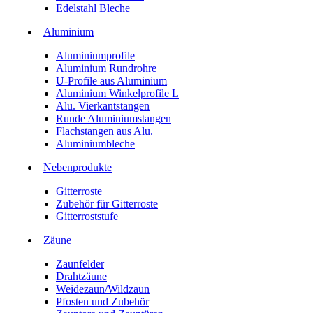
Edelstahl Bleche
Aluminium
Aluminiumprofile
Aluminium Rundrohre
U-Profile aus Aluminium
Aluminium Winkelprofile L
Alu. Vierkantstangen
Runde Aluminiumstangen
Flachstangen aus Alu.
Aluminiumbleche
Nebenprodukte
Gitterroste
Zubehör für Gitterroste
Gitterroststufe
Zäune
Zaunfelder
Drahtzäune
Weidezaun/Wildzaun
Pfosten und Zubehör