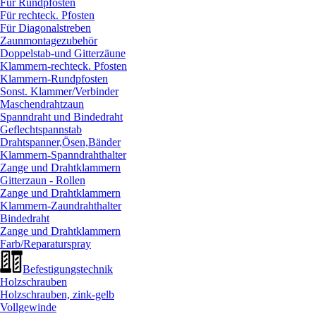
Für Rundpfosten
Für rechteck. Pfosten
Für Diagonalstreben
Zaunmontagezubehör
Doppelstab-und Gitterzäune
Klammern-rechteck. Pfosten
Klammern-Rundpfosten
Sonst. Klammer/
Verbinder
Maschendrahtzaun
Spanndraht und Bindedraht
Geflechtspannstab
Drahtspanner,Ösen,Bänder
Klammern-Spanndrahthalter
Zange und Drahtklammern
Gitterzaun - Rollen
Zange und Drahtklammern
Klammern-Zaundrahthalter
Bindedraht
Zange und Drahtklammern
Farb/
Reparaturspray
Befestigungstechnik
Holzschrauben
Holzschrauben, zink-gelb
Vollgewinde