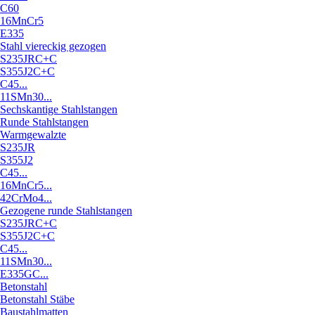
C60
16MnCr5
E335
Stahl viereckig gezogen
S235JRC+C
S355J2C+C
C45...
11SMn30...
Sechskantige Stahlstangen
Runde Stahlstangen
Warmgewalzte
S235JR
S355J2
C45...
16MnCr5...
42CrMo4...
Gezogene runde Stahlstangen
S235JRC+C
S355J2C+C
C45...
11SMn30...
E335GC...
Betonstahl
Betonstahl Stäbe
Baustahlmatten