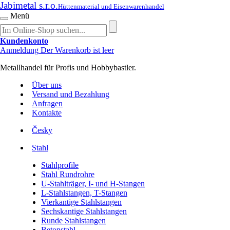
Jabimetal s.r.o.
Hüttenmaterial und Eisenwarenhandel
Menü
Kundenkonto
Anmeldung
Der Warenkorb ist leer
Metallhandel für Profis und Hobbybastler.
Über uns
Versand und Bezahlung
Anfragen
Kontakte
Česky
Stahl
Stahlprofile
Stahl Rundrohre
U-Stahlträger, I- und H-Stangen
L-Stahlstangen, T-Stangen
Vierkantige Stahlstangen
Sechskantige Stahlstangen
Runde Stahlstangen
Betonstahl