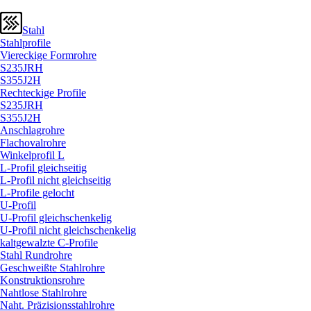
Stahl
Stahlprofile
Viereckige Formrohre
S235JRH
S355J2H
Rechteckige Profile
S235JRH
S355J2H
Anschlagrohre
Flachovalrohre
Winkelprofil L
L-Profil gleichseitig
L-Profil nicht gleichseitig
L-Profile gelocht
U-Profil
U-Profil gleichschenkelig
U-Profil nicht gleichschenkelig
kaltgewalzte C-Profile
Stahl Rundrohre
Geschweißte Stahlrohre
Konstruktionsrohre
Nahtlose Stahlrohre
Naht. Präzisionsstahlrohre