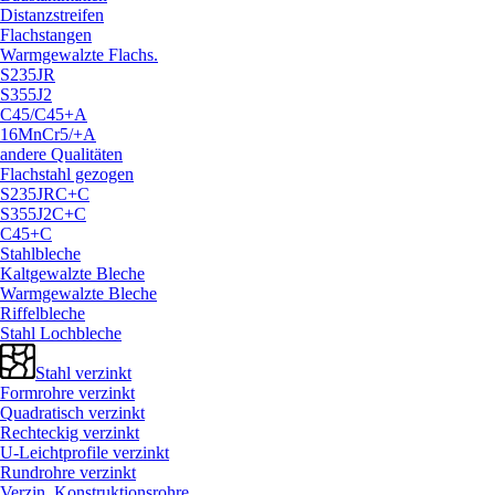
Distanzstreifen
Flachstangen
Warmgewalzte Flachs.
S235JR
S355J2
C45/
C45+A
16MnCr5/
+A
andere Qualitäten
Flachstahl gezogen
S235JRC+C
S355J2C+C
C45+C
Stahlbleche
Kaltgewalzte Bleche
Warmgewalzte Bleche
Riffelbleche
Stahl Lochbleche
Stahl verzinkt
Formrohre verzinkt
Quadratisch verzinkt
Rechteckig verzinkt
U-Leichtprofile verzinkt
Rundrohre verzinkt
Verzin. Konstruktionsrohre