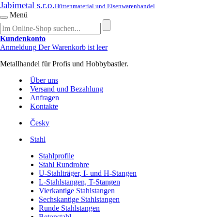
Jabimetal s.r.o.
Hüttenmaterial und Eisenwarenhandel
Menü
Kundenkonto
Anmeldung
Der Warenkorb ist leer
Metallhandel für Profis und Hobbybastler.
Über uns
Versand und Bezahlung
Anfragen
Kontakte
Česky
Stahl
Stahlprofile
Stahl Rundrohre
U-Stahlträger, I- und H-Stangen
L-Stahlstangen, T-Stangen
Vierkantige Stahlstangen
Sechskantige Stahlstangen
Runde Stahlstangen
Betonstahl