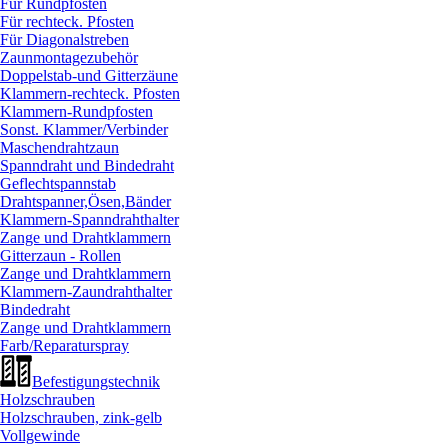
Für Rundpfosten
Für rechteck. Pfosten
Für Diagonalstreben
Zaunmontagezubehör
Doppelstab-und Gitterzäune
Klammern-rechteck. Pfosten
Klammern-Rundpfosten
Sonst. Klammer/
Verbinder
Maschendrahtzaun
Spanndraht und Bindedraht
Geflechtspannstab
Drahtspanner,Ösen,Bänder
Klammern-Spanndrahthalter
Zange und Drahtklammern
Gitterzaun - Rollen
Zange und Drahtklammern
Klammern-Zaundrahthalter
Bindedraht
Zange und Drahtklammern
Farb/
Reparaturspray
Befestigungstechnik
Holzschrauben
Holzschrauben, zink-gelb
Vollgewinde