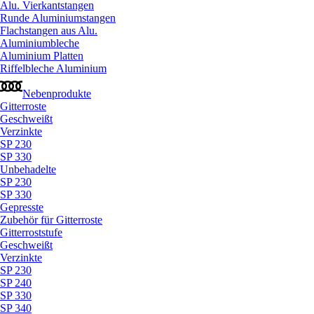
Alu. Vierkantstangen
Runde Aluminiumstangen
Flachstangen aus Alu.
Aluminiumbleche
Aluminium Platten
Riffelbleche Aluminium
Nebenprodukte
Gitterroste
Geschweißt
Verzinkte
SP 230
SP 330
Unbehadelte
SP 230
SP 330
Gepresste
Zubehör für Gitterroste
Gitterroststufe
Geschweißt
Verzinkte
SP 230
SP 240
SP 330
SP 340