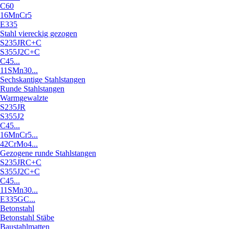
C60
16MnCr5
E335
Stahl viereckig gezogen
S235JRC+C
S355J2C+C
C45...
11SMn30...
Sechskantige Stahlstangen
Runde Stahlstangen
Warmgewalzte
S235JR
S355J2
C45...
16MnCr5...
42CrMo4...
Gezogene runde Stahlstangen
S235JRC+C
S355J2C+C
C45...
11SMn30...
E335GC...
Betonstahl
Betonstahl Stäbe
Baustahlmatten