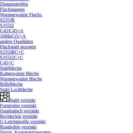
Distanzstreifen
Flachstangen
Warmgewalzte Flachs.
S235JR
S355J2
C45/
C45+A
16MnCr5/
+A
andere Qualitäten
Flachstahl gezogen
S235JRC+C
S355J2C+C
C45+C
Stahlbleche
Kaltgewalzte Bleche
Warmgewalzte Bleche
Riffelbleche
Stahl Lochbleche
Stahl verzinkt
Formrohre verzinkt
Quadratisch verzinkt
Rechteckig verzinkt
U-Leichtprofile verzinkt
Rundrohre verzinkt
Verzin. Konstruktionsrohre