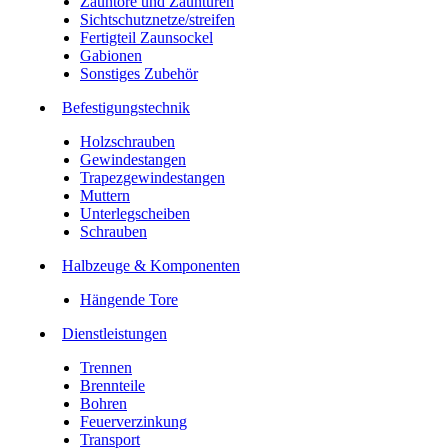
Zauntore und Zauntüren
Sichtschutznetze/streifen
Fertigteil Zaunsockel
Gabionen
Sonstiges Zubehör
Befesti­gungstechnik
Holzschrauben
Gewindestangen
Trapezgewindestangen
Muttern
Unterlegscheiben
Schrauben
Halbzeuge & Komponenten
Hängende Tore
Dienstleistungen
Trennen
Brennteile
Bohren
Feuerverzinkung
Transport