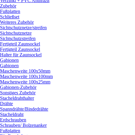
Verzinkt + PVC Anthrazit
Zubehör
Fußplatten
Schließset
Weiteres Zubehör
Sichtschutznetze/
streifen
Sichtschutznetze
Sichtschutzstreifen
Fertigteil Zaunsockel
Fertigteil Zaunsockel
Halter für Zaunsockel
Gabionen
Gabionen
Maschenweite 100x50mm
Maschenweite 100x100mm
Maschenweite 100x25mm
Gabionen-Zubehör
Sonstiges Zubehör
Stacheldrahthalter
Drähte
Spanndrähte/
Bindedrähte
Stacheldraht
Erdschrauben
Schrauben/
Bolzenanker
Fußplatten