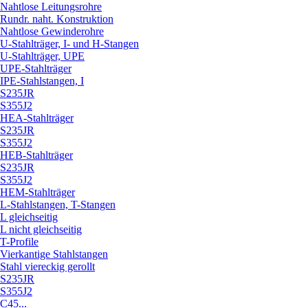
Nahtlose Leitungsrohre
Rundr. naht. Konstruktion
Nahtlose Gewinderohre
U-Stahlträger, I- und H-Stangen
U-Stahlträger, UPE
UPE-Stahlträger
IPE-Stahlstangen, I
S235JR
S355J2
HEA-Stahlträger
S235JR
S355J2
HEB-Stahlträger
S235JR
S355J2
HEM-Stahlträger
L-Stahlstangen, T-Stangen
L gleichseitig
L nicht gleichseitig
T-Profile
Vierkantige Stahlstangen
Stahl viereckig gerollt
S235JR
S355J2
C45...