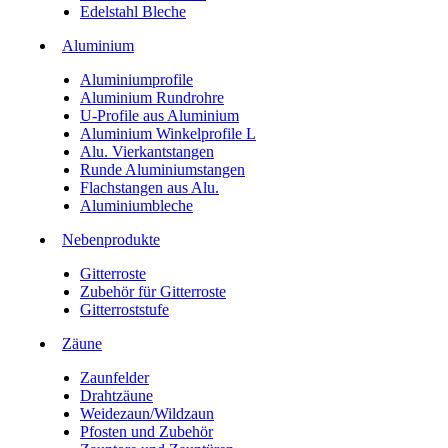
Edelstahl Bleche
Aluminium
Aluminiumprofile
Aluminium Rundrohre
U-Profile aus Aluminium
Aluminium Winkelprofile L
Alu. Vierkantstangen
Runde Aluminiumstangen
Flachstangen aus Alu.
Aluminiumbleche
Nebenprodukte
Gitterroste
Zubehör für Gitterroste
Gitterroststufe
Zäune
Zaunfelder
Drahtzäune
Weidezaun/Wildzaun
Pfosten und Zubehör