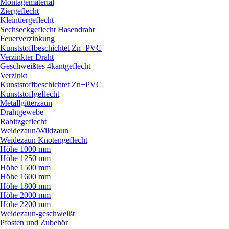
Montagematerial
Ziergeflecht
Kleintiergeflecht
Sechseckgeflecht Hasendraht
Feuerverzinkung
Kunststoffbeschichtet Zn+PVC
Verzinkter Draht
Geschweißtes 4kantgeflecht
Verzinkt
Kunststoffbeschichtet Zn+PVC
Kunststoffgeflecht
Metallgitterzaun
Drahtgewebe
Rabitzgeflecht
Weidezaun/
Wildzaun
Weidezaun Knotengeflecht
Höhe 1000 mm
Höhe 1250 mm
Höhe 1500 mm
Höhe 1600 mm
Höhe 1800 mm
Höhe 2000 mm
Höhe 2200 mm
Weidezaun-geschweißt
Pfosten und Zubehör