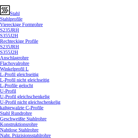
Stahl
Stahlprofile
Viereckige Formrohre
S235JRH
S355J2H
Rechteckige Profile
S235JRH
S355J2H
Anschlagrohre
Flachovalrohre
Winkelprofil L
L-Profil gleichseitig
L-Profil nicht gleichseitig
L-Profile gelocht
U-Profil
U-Profil gleichschenkelig
U-Profil nicht gleichschenkelig
kaltgewalzte C-Profile
Stahl Rundrohre
Geschweißte Stahlrohre
Konstruktionsrohre
Nahtlose Stahlrohre
Naht. Präzisionsstahlrohre