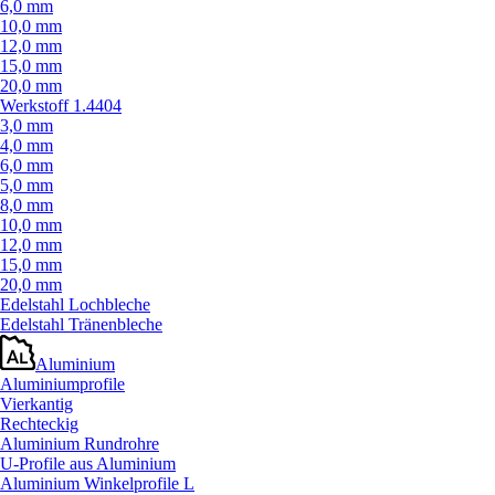
6,0 mm
10,0 mm
12,0 mm
15,0 mm
20,0 mm
Werkstoff 1.4404
3,0 mm
4,0 mm
6,0 mm
5,0 mm
8,0 mm
10,0 mm
12,0 mm
15,0 mm
20,0 mm
Edelstahl Lochbleche
Edelstahl Tränenbleche
Aluminium
Aluminiumprofile
Vierkantig
Rechteckig
Aluminium Rundrohre
U-Profile aus Aluminium
Aluminium Winkelprofile L