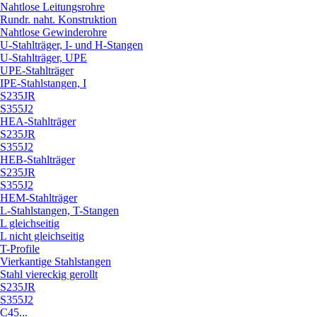
Nahtlose Leitungsrohre
Rundr. naht. Konstruktion
Nahtlose Gewinderohre
U-Stahlträger, I- und H-Stangen
U-Stahlträger, UPE
UPE-Stahlträger
IPE-Stahlstangen, I
S235JR
S355J2
HEA-Stahlträger
S235JR
S355J2
HEB-Stahlträger
S235JR
S355J2
HEM-Stahlträger
L-Stahlstangen, T-Stangen
L gleichseitig
L nicht gleichseitig
T-Profile
Vierkantige Stahlstangen
Stahl viereckig gerollt
S235JR
S355J2
C45...