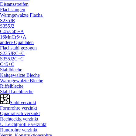
Distanzstreifen
Flachstangen
Warmgewalzte Flachs.
S235JR
S355J2
C45/
C45+A
16MnCr5/
+A
andere Qualitäten
Flachstahl gezogen
S235JRC+C
S355J2C+C
C45+C
Stahlbleche
Kaltgewalzte Bleche
Warmgewalzte Bleche
Riffelbleche
Stahl Lochbleche
Stahl verzinkt
Formrohre verzinkt
Quadratisch verzinkt
Rechteckig verzinkt
U-Leichtprofile verzinkt
Rundrohre verzinkt
Verzin. Konstruktionsrohre