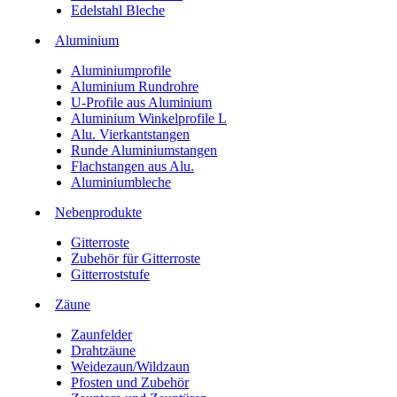
Edelstahl Bleche
Aluminium
Aluminiumprofile
Aluminium Rundrohre
U-Profile aus Aluminium
Aluminium Winkelprofile L
Alu. Vierkantstangen
Runde Aluminiumstangen
Flachstangen aus Alu.
Aluminiumbleche
Nebenprodukte
Gitterroste
Zubehör für Gitterroste
Gitterroststufe
Zäune
Zaunfelder
Drahtzäune
Weidezaun/Wildzaun
Pfosten und Zubehör