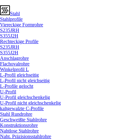
Stahl
Stahlprofile
Viereckige Formrohre
S235JRH
S355J2H
Rechteckige Profile
S235JRH
S355J2H
Anschlagrohre
Flachovalrohre
Winkelprofil L
L-Profil gleichseitig
L-Profil nicht gleichseitig
L-Profile gelocht
U-Profil
U-Profil gleichschenkelig
U-Profil nicht gleichschenkelig
kaltgewalzte C-Profile
Stahl Rundrohre
Geschweißte Stahlrohre
Konstruktionsrohre
Nahtlose Stahlrohre
Naht. Präzisionsstahlrohre