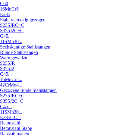
C60
16MnCr5
E335
Stahl viereckig gezogen
S235JRC+C
S355J2C+C
C45...
11SMn30...
Sechskantige Stahlstangen
Runde Stahlstangen
Warmgewalzte
S235JR
S355J2
C45...
16MnCr5...
42CrMo4...
Gezogene runde Stahlstangen
S235JRC+C
S355J2C+C
C45...
11SMn30...
E335GC...
Betonstahl
Betonstahl Stäbe
Baustahlmatten