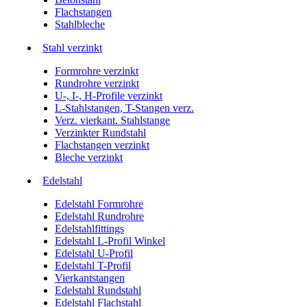
Flachstangen
Stahlbleche
Stahl verzinkt
Formrohre verzinkt
Rundrohre verzinkt
U-, I-, H-Profile verzinkt
L-Stahlstangen, T-Stangen verz.
Verz. vierkant. Stahlstange
Verzinkter Rundstahl
Flachstangen verzinkt
Bleche verzinkt
Edelstahl
Edelstahl Formrohre
Edelstahl Rundrohre
Edelstahlfittings
Edelstahl L-Profil Winkel
Edelstahl U-Profil
Edelstahl T-Profil
Vierkantstangen
Edelstahl Rundstahl
Edelstahl Flachstahl