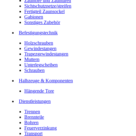
Zauntore und Zauntüren
Sichtschutznetze/streifen
Fertigteil Zaunsockel
Gabionen
Sonstiges Zubehör
Befesti­gungstechnik
Holzschrauben
Gewindestangen
Trapezgewindestangen
Muttern
Unterlegscheiben
Schrauben
Halbzeuge & Komponenten
Hängende Tore
Dienstleistungen
Trennen
Brennteile
Bohren
Feuerverzinkung
Transport