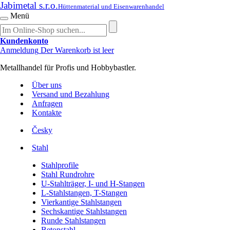
Jabimetal s.r.o.
Hüttenmaterial und Eisenwarenhandel
Menü
Kundenkonto
Anmeldung
Der Warenkorb ist leer
Metallhandel für Profis und Hobbybastler.
Über uns
Versand und Bezahlung
Anfragen
Kontakte
Česky
Stahl
Stahlprofile
Stahl Rundrohre
U-Stahlträger, I- und H-Stangen
L-Stahlstangen, T-Stangen
Vierkantige Stahlstangen
Sechskantige Stahlstangen
Runde Stahlstangen
Betonstahl