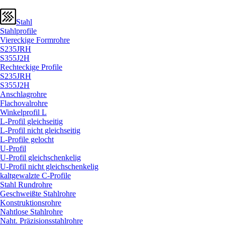
Stahl
Stahlprofile
Viereckige Formrohre
S235JRH
S355J2H
Rechteckige Profile
S235JRH
S355J2H
Anschlagrohre
Flachovalrohre
Winkelprofil L
L-Profil gleichseitig
L-Profil nicht gleichseitig
L-Profile gelocht
U-Profil
U-Profil gleichschenkelig
U-Profil nicht gleichschenkelig
kaltgewalzte C-Profile
Stahl Rundrohre
Geschweißte Stahlrohre
Konstruktionsrohre
Nahtlose Stahlrohre
Naht. Präzisionsstahlrohre