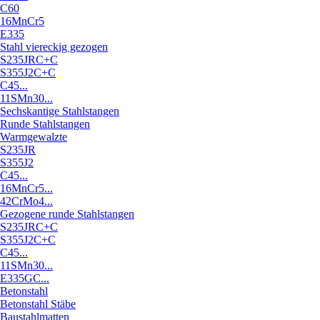
C60
16MnCr5
E335
Stahl viereckig gezogen
S235JRC+C
S355J2C+C
C45...
11SMn30...
Sechskantige Stahlstangen
Runde Stahlstangen
Warmgewalzte
S235JR
S355J2
C45...
16MnCr5...
42CrMo4...
Gezogene runde Stahlstangen
S235JRC+C
S355J2C+C
C45...
11SMn30...
E335GC...
Betonstahl
Betonstahl Stäbe
Baustahlmatten