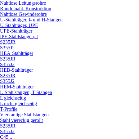
Nahtlose Leitungsrohre
Rundr. naht. Konstruktion
Nahtlose Gewinderohre
U-Stahlträger, I- und H-Stangen
U-Stahlträger, UPE
UPE-Stahlträger
IPE-Stahlstangen, I
S235JR
S355J2
HEA-Stahlträger
S235JR
S355J2
HEB-Stahlträger
S235JR
S355J2
HEM-Stahlträger
L-Stahlstangen, T-Stangen
L gleichseitig
L nicht gleichseitig
T-Profile
Vierkantige Stahlstangen
Stahl viereckig gerollt
S235JR
S355J2
C45...