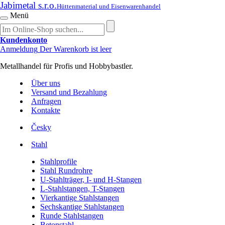
Jabimetal s.r.o.
Hüttenmaterial und Eisenwarenhandel
Menü
Kundenkonto
Anmeldung
Der Warenkorb ist leer
Metallhandel für Profis und Hobbybastler.
Über uns
Versand und Bezahlung
Anfragen
Kontakte
Česky
Stahl
Stahlprofile
Stahl Rundrohre
U-Stahlträger, I- und H-Stangen
L-Stahlstangen, T-Stangen
Vierkantige Stahlstangen
Sechskantige Stahlstangen
Runde Stahlstangen
Betonstahl