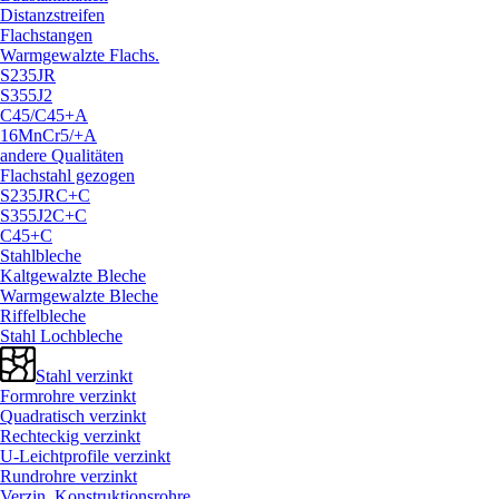
Distanzstreifen
Flachstangen
Warmgewalzte Flachs.
S235JR
S355J2
C45/
C45+A
16MnCr5/
+A
andere Qualitäten
Flachstahl gezogen
S235JRC+C
S355J2C+C
C45+C
Stahlbleche
Kaltgewalzte Bleche
Warmgewalzte Bleche
Riffelbleche
Stahl Lochbleche
Stahl verzinkt
Formrohre verzinkt
Quadratisch verzinkt
Rechteckig verzinkt
U-Leichtprofile verzinkt
Rundrohre verzinkt
Verzin. Konstruktionsrohre