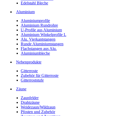
Edelstahl Bleche
Aluminium
Aluminiumprofile
Aluminium Rundrohre
U-Profile aus Aluminium
Aluminium Winkelprofile L
Alu. Vierkantstangen
Runde Aluminiumstangen
Flachstangen aus Alu.
Aluminiumbleche
Nebenprodukte
Gitterroste
Zubehör für Gitterroste
Gitterroststufe
Zäune
Zaunfelder
Drahtzäune
Weidezaun/Wildzaun
Pfosten und Zubehör