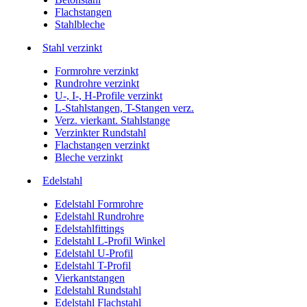
Flachstangen
Stahlbleche
Stahl verzinkt
Formrohre verzinkt
Rundrohre verzinkt
U-, I-, H-Profile verzinkt
L-Stahlstangen, T-Stangen verz.
Verz. vierkant. Stahlstange
Verzinkter Rundstahl
Flachstangen verzinkt
Bleche verzinkt
Edelstahl
Edelstahl Formrohre
Edelstahl Rundrohre
Edelstahlfittings
Edelstahl L-Profil Winkel
Edelstahl U-Profil
Edelstahl T-Profil
Vierkantstangen
Edelstahl Rundstahl
Edelstahl Flachstahl