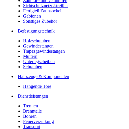
Zauntore und Zauntüren
Sichtschutznetze/streifen
Fertigteil Zaunsockel
Gabionen
Sonstiges Zubehör
Befesti­gungstechnik
Holzschrauben
Gewindestangen
Trapezgewindestangen
Muttern
Unterlegscheiben
Schrauben
Halbzeuge & Komponenten
Hängende Tore
Dienstleistungen
Trennen
Brennteile
Bohren
Feuerverzinkung
Transport