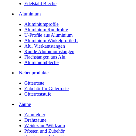
Edelstahl Bleche
Aluminium
Aluminiumprofile
Aluminium Rundrohre
U-Profile aus Aluminium
Aluminium Winkelprofile L
Alu. Vierkantstangen
Runde Aluminiumstangen
Flachstangen aus Alu.
Aluminiumbleche
Nebenprodukte
Gitterroste
Zubehör für Gitterroste
Gitterroststufe
Zäune
Zaunfelder
Drahtzäune
Weidezaun/Wildzaun
Pfosten und Zubehör