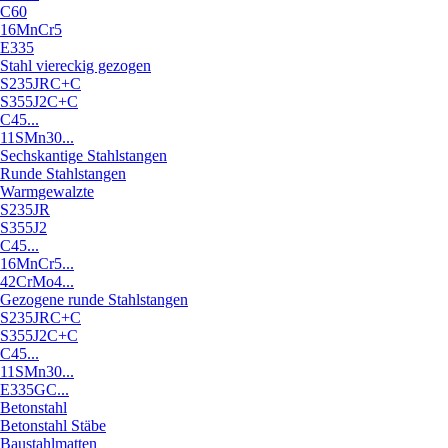
C60
16MnCr5
E335
Stahl viereckig gezogen
S235JRC+C
S355J2C+C
C45...
11SMn30...
Sechskantige Stahlstangen
Runde Stahlstangen
Warmgewalzte
S235JR
S355J2
C45...
16MnCr5...
42CrMo4...
Gezogene runde Stahlstangen
S235JRC+C
S355J2C+C
C45...
11SMn30...
E335GC...
Betonstahl
Betonstahl Stäbe
Baustahlmatten