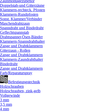
Zaunmontagezubehör
Doppelstab-und Gitterzäune
Klammern-rechteck. Pfosten
Klammern-Rundpfosten
Sonst. Klammer/
Verbinder
Maschendrahtzaun
Spanndraht und Bindedraht
Geflechtspannstab
Drahtspanner,Ösen,Bänder
Klammern-Spanndrahthalter
Zange und Drahtklammern
Gitterzaun - Rollen
Zange und Drahtklammern
Klammern-Zaundrahthalter
Bindedraht
Zange und Drahtklammern
Farb/
Reparaturspray
Befestigungstechnik
Holzschrauben
Holzschrauben, zink-gelb
Vollgewinde
3 mm
3,5 mm
4 mm