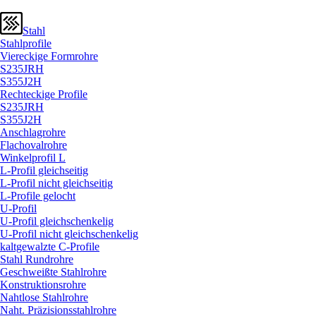
Stahl
Stahlprofile
Viereckige Formrohre
S235JRH
S355J2H
Rechteckige Profile
S235JRH
S355J2H
Anschlagrohre
Flachovalrohre
Winkelprofil L
L-Profil gleichseitig
L-Profil nicht gleichseitig
L-Profile gelocht
U-Profil
U-Profil gleichschenkelig
U-Profil nicht gleichschenkelig
kaltgewalzte C-Profile
Stahl Rundrohre
Geschweißte Stahlrohre
Konstruktionsrohre
Nahtlose Stahlrohre
Naht. Präzisionsstahlrohre