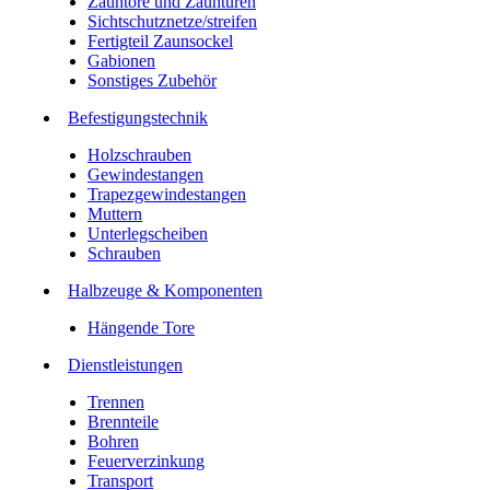
Zauntore und Zauntüren
Sichtschutznetze/streifen
Fertigteil Zaunsockel
Gabionen
Sonstiges Zubehör
Befesti­gungstechnik
Holzschrauben
Gewindestangen
Trapezgewindestangen
Muttern
Unterlegscheiben
Schrauben
Halbzeuge & Komponenten
Hängende Tore
Dienstleistungen
Trennen
Brennteile
Bohren
Feuerverzinkung
Transport