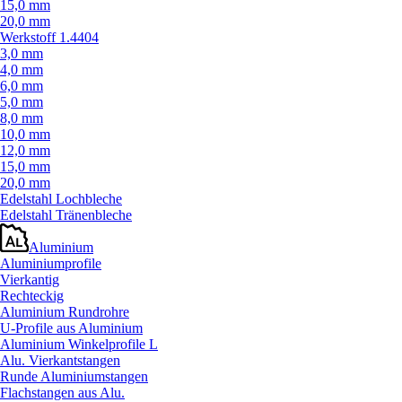
15,0 mm
20,0 mm
Werkstoff 1.4404
3,0 mm
4,0 mm
6,0 mm
5,0 mm
8,0 mm
10,0 mm
12,0 mm
15,0 mm
20,0 mm
Edelstahl Lochbleche
Edelstahl Tränenbleche
Aluminium
Aluminiumprofile
Vierkantig
Rechteckig
Aluminium Rundrohre
U-Profile aus Aluminium
Aluminium Winkelprofile L
Alu. Vierkantstangen
Runde Aluminiumstangen
Flachstangen aus Alu.