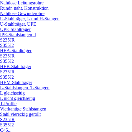
Nahtlose Leitungsrohre
Rundr. naht. Konstruktion
Nahtlose Gewinderohre
U-Stahlträger, I- und H-Stangen
U-Stahlträger, UPE
UPE-Stahlträger
IPE-Stahlstangen, I
S235JR
S355J2
HEA-Stahlträger
S235JR
S355J2
HEB-Stahlträger
S235JR
S355J2
HEM-Stahlträger
L-Stahlstangen, T-Stangen
L gleichseitig
L nicht gleichseitig
T-Profile
Vierkantige Stahlstangen
Stahl viereckig gerollt
S235JR
S355J2
C45...