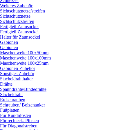
Schließset
Weiteres Zubehör
Sichtschutznetze/
streifen
Sichtschutznetze
Sichtschutzstreifen
Fertigteil Zaunsockel
Fertigteil Zaunsockel
Halter für Zaunsockel
Gabionen
Gabionen
Maschenweite 100x50mm
Maschenweite 100x100mm
Maschenweite 100x25mm
Gabionen-Zubehör
Sonstiges Zubehör
Stacheldrahthalter
Drähte
Spanndrähte/
Bindedrähte
Stacheldraht
Erdschrauben
Schrauben/
Bolzenanker
Fußplatten
Für Rundpfosten
Für rechteck. Pfosten
Für Diagonalstreben