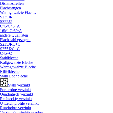
Distanzstreifen
Flachstangen
Warmgewalzte Flachs.
S235JR
S355J2
C45/
C45+A
16MnCr5/
+A
andere Qualitäten
Flachstahl gezogen
S235JRC+C
S355J2C+C
C45+C
Stahlbleche
Kaltgewalzte Bleche
Warmgewalzte Bleche
Riffelbleche
Stahl Lochbleche
Stahl verzinkt
Formrohre verzinkt
Quadratisch verzinkt
Rechteckig verzinkt
U-Leichtprofile verzinkt
Rundrohre verzinkt
Verzin. Konstruktionsrohre