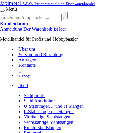
Jabimetal s.r.o.
Hüttenmaterial und Eisenwarenhandel
Menü
Kundenkonto
Anmeldung
Der Warenkorb ist leer
Metallhandel für Profis und Hobbybastler.
Über uns
Versand und Bezahlung
Anfragen
Kontakte
Česky
Stahl
Stahlprofile
Stahl Rundrohre
U-Stahlträger, I- und H-Stangen
L-Stahlstangen, T-Stangen
Vierkantige Stahlstangen
Sechskantige Stahlstangen
Runde Stahlstangen
Betonstahl