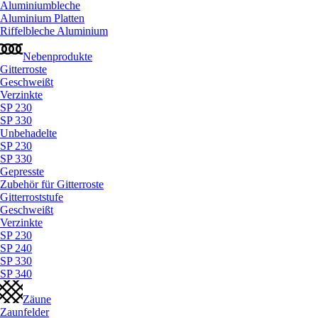
Aluminiumbleche
Aluminium Platten
Riffelbleche Aluminium
Nebenprodukte
Gitterroste
Geschweißt
Verzinkte
SP 230
SP 330
Unbehadelte
SP 230
SP 330
Gepresste
Zubehör für Gitterroste
Gitterroststufe
Geschweißt
Verzinkte
SP 230
SP 240
SP 330
SP 340
Zäune
Zaunfelder