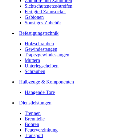
Zauntore und Zauntüren
Sichtschutznetze/streifen
Fertigteil Zaunsockel
Gabionen
Sonstiges Zubehör
Befesti­gungstechnik
Holzschrauben
Gewindestangen
Trapezgewindestangen
Muttern
Unterlegscheiben
Schrauben
Halbzeuge & Komponenten
Hängende Tore
Dienstleistungen
Trennen
Brennteile
Bohren
Feuerverzinkung
Transport