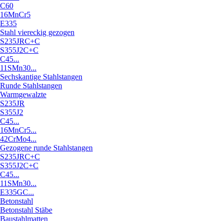
C60
16MnCr5
E335
Stahl viereckig gezogen
S235JRC+C
S355J2C+C
C45...
11SMn30...
Sechskantige Stahlstangen
Runde Stahlstangen
Warmgewalzte
S235JR
S355J2
C45...
16MnCr5...
42CrMo4...
Gezogene runde Stahlstangen
S235JRC+C
S355J2C+C
C45...
11SMn30...
E335GC...
Betonstahl
Betonstahl Stäbe
Baustahlmatten