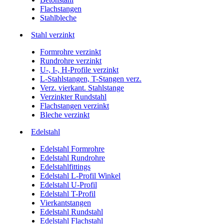
Flachstangen
Stahlbleche
Stahl verzinkt
Formrohre verzinkt
Rundrohre verzinkt
U-, I-, H-Profile verzinkt
L-Stahlstangen, T-Stangen verz.
Verz. vierkant. Stahlstange
Verzinkter Rundstahl
Flachstangen verzinkt
Bleche verzinkt
Edelstahl
Edelstahl Formrohre
Edelstahl Rundrohre
Edelstahlfittings
Edelstahl L-Profil Winkel
Edelstahl U-Profil
Edelstahl T-Profil
Vierkantstangen
Edelstahl Rundstahl
Edelstahl Flachstahl