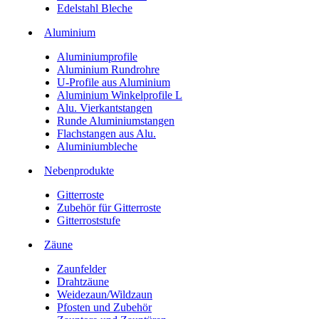
Edelstahl Bleche
Aluminium
Aluminiumprofile
Aluminium Rundrohre
U-Profile aus Aluminium
Aluminium Winkelprofile L
Alu. Vierkantstangen
Runde Aluminiumstangen
Flachstangen aus Alu.
Aluminiumbleche
Nebenprodukte
Gitterroste
Zubehör für Gitterroste
Gitterroststufe
Zäune
Zaunfelder
Drahtzäune
Weidezaun/Wildzaun
Pfosten und Zubehör