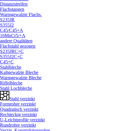
Distanzstreifen
Flachstangen
Warmgewalzte Flachs.
S235JR
S355J2
C45/
C45+A
16MnCr5/
+A
andere Qualitäten
Flachstahl gezogen
S235JRC+C
S355J2C+C
C45+C
Stahlbleche
Kaltgewalzte Bleche
Warmgewalzte Bleche
Riffelbleche
Stahl Lochbleche
Stahl verzinkt
Formrohre verzinkt
Quadratisch verzinkt
Rechteckig verzinkt
U-Leichtprofile verzinkt
Rundrohre verzinkt
Verzin. Konstruktionsrohre