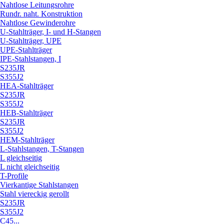
Nahtlose Leitungsrohre
Rundr. naht. Konstruktion
Nahtlose Gewinderohre
U-Stahlträger, I- und H-Stangen
U-Stahlträger, UPE
UPE-Stahlträger
IPE-Stahlstangen, I
S235JR
S355J2
HEA-Stahlträger
S235JR
S355J2
HEB-Stahlträger
S235JR
S355J2
HEM-Stahlträger
L-Stahlstangen, T-Stangen
L gleichseitig
L nicht gleichseitig
T-Profile
Vierkantige Stahlstangen
Stahl viereckig gerollt
S235JR
S355J2
C45...