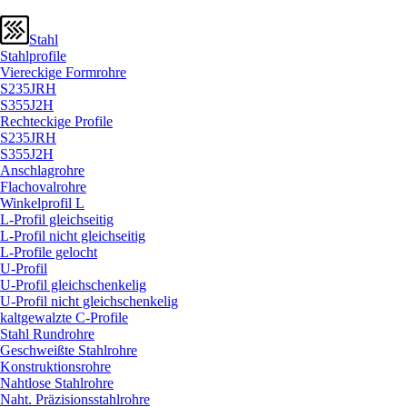
Stahl
Stahlprofile
Viereckige Formrohre
S235JRH
S355J2H
Rechteckige Profile
S235JRH
S355J2H
Anschlagrohre
Flachovalrohre
Winkelprofil L
L-Profil gleichseitig
L-Profil nicht gleichseitig
L-Profile gelocht
U-Profil
U-Profil gleichschenkelig
U-Profil nicht gleichschenkelig
kaltgewalzte C-Profile
Stahl Rundrohre
Geschweißte Stahlrohre
Konstruktionsrohre
Nahtlose Stahlrohre
Naht. Präzisionsstahlrohre