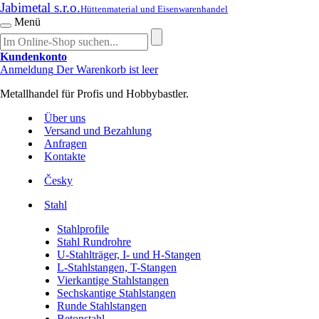
Jabimetal s.r.o.
Hüttenmaterial und Eisenwarenhandel
Menü
Kundenkonto
Anmeldung
Der Warenkorb ist leer
Metallhandel für Profis und Hobbybastler.
Über uns
Versand und Bezahlung
Anfragen
Kontakte
Česky
Stahl
Stahlprofile
Stahl Rundrohre
U-Stahlträger, I- und H-Stangen
L-Stahlstangen, T-Stangen
Vierkantige Stahlstangen
Sechskantige Stahlstangen
Runde Stahlstangen
Betonstahl