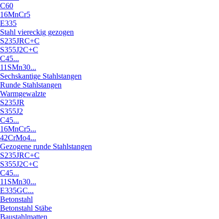
C60
16MnCr5
E335
Stahl viereckig gezogen
S235JRC+C
S355J2C+C
C45...
11SMn30...
Sechskantige Stahlstangen
Runde Stahlstangen
Warmgewalzte
S235JR
S355J2
C45...
16MnCr5...
42CrMo4...
Gezogene runde Stahlstangen
S235JRC+C
S355J2C+C
C45...
11SMn30...
E335GC...
Betonstahl
Betonstahl Stäbe
Baustahlmatten