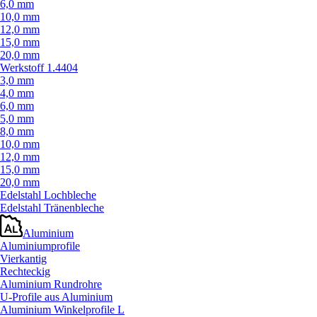
6,0 mm
10,0 mm
12,0 mm
15,0 mm
20,0 mm
Werkstoff 1.4404
3,0 mm
4,0 mm
6,0 mm
5,0 mm
8,0 mm
10,0 mm
12,0 mm
15,0 mm
20,0 mm
Edelstahl Lochbleche
Edelstahl Tränenbleche
Aluminium
Aluminiumprofile
Vierkantig
Rechteckig
Aluminium Rundrohre
U-Profile aus Aluminium
Aluminium Winkelprofile L