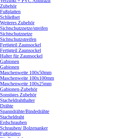
Verzinkt + PVC Anthrazit
Zubehör
Fußplatten
Schließset
Weiteres Zubehör
Sichtschutznetze/
streifen
Sichtschutznetze
Sichtschutzstreifen
Fertigteil Zaunsockel
Fertigteil Zaunsockel
Halter für Zaunsockel
Gabionen
Gabionen
Maschenweite 100x50mm
Maschenweite 100x100mm
Maschenweite 100x25mm
Gabionen-Zubehör
Sonstiges Zubehör
Stacheldrahthalter
Drähte
Spanndrähte/
Bindedrähte
Stacheldraht
Erdschrauben
Schrauben/
Bolzenanker
Fußplatten