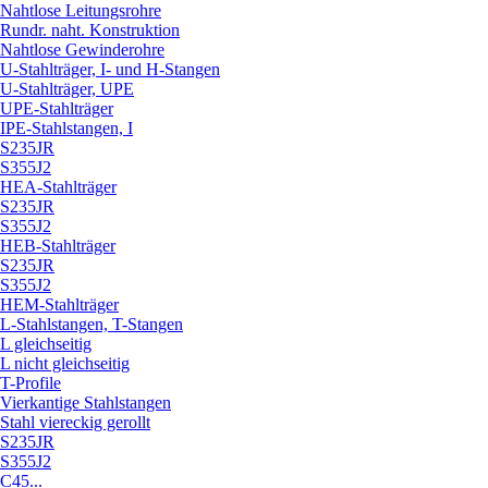
Nahtlose Leitungsrohre
Rundr. naht. Konstruktion
Nahtlose Gewinderohre
U-Stahlträger, I- und H-Stangen
U-Stahlträger, UPE
UPE-Stahlträger
IPE-Stahlstangen, I
S235JR
S355J2
HEA-Stahlträger
S235JR
S355J2
HEB-Stahlträger
S235JR
S355J2
HEM-Stahlträger
L-Stahlstangen, T-Stangen
L gleichseitig
L nicht gleichseitig
T-Profile
Vierkantige Stahlstangen
Stahl viereckig gerollt
S235JR
S355J2
C45...