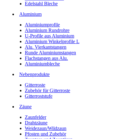
Edelstahl Bleche
Aluminium
Aluminiumprofile
Aluminium Rundrohre
U-Profile aus Aluminium
Aluminium Winkelprofile L
Alu. Vierkantstangen
Runde Aluminiumstangen
Flachstangen aus Alu.
Aluminiumbleche
Nebenprodukte
Gitterroste
Zubehör für Gitterroste
Gitterroststufe
Zäune
Zaunfelder
Drahtzäune
Weidezaun/Wildzaun
Pfosten und Zubehör