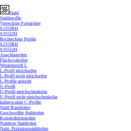
Stahl
Stahlprofile
Viereckige Formrohre
S235JRH
S355J2H
Rechteckige Profile
S235JRH
S355J2H
Anschlagrohre
Flachovalrohre
Winkelprofil L
L-Profil gleichseitig
L-Profil nicht gleichseitig
L-Profile gelocht
U-Profil
U-Profil gleichschenkelig
U-Profil nicht gleichschenkelig
kaltgewalzte C-Profile
Stahl Rundrohre
Geschweißte Stahlrohre
Konstruktionsrohre
Nahtlose Stahlrohre
Naht. Präzisionsstahlrohre