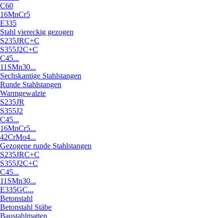
C60
16MnCr5
E335
Stahl viereckig gezogen
S235JRC+C
S355J2C+C
C45...
11SMn30...
Sechskantige Stahlstangen
Runde Stahlstangen
Warmgewalzte
S235JR
S355J2
C45...
16MnCr5...
42CrMo4...
Gezogene runde Stahlstangen
S235JRC+C
S355J2C+C
C45...
11SMn30...
E335GC...
Betonstahl
Betonstahl Stäbe
Baustahlmatten