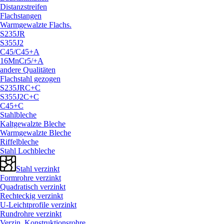
Distanzstreifen
Flachstangen
Warmgewalzte Flachs.
S235JR
S355J2
C45/
C45+A
16MnCr5/
+A
andere Qualitäten
Flachstahl gezogen
S235JRC+C
S355J2C+C
C45+C
Stahlbleche
Kaltgewalzte Bleche
Warmgewalzte Bleche
Riffelbleche
Stahl Lochbleche
Stahl verzinkt
Formrohre verzinkt
Quadratisch verzinkt
Rechteckig verzinkt
U-Leichtprofile verzinkt
Rundrohre verzinkt
Verzin. Konstruktionsrohre