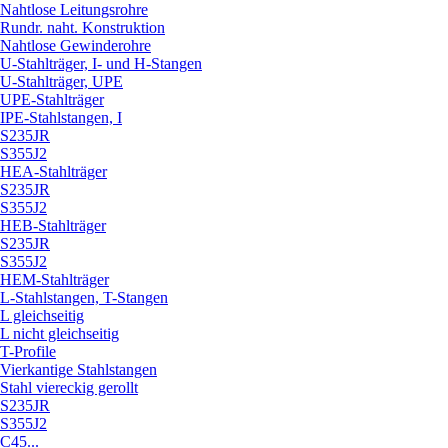
Nahtlose Leitungsrohre
Rundr. naht. Konstruktion
Nahtlose Gewinderohre
U-Stahlträger, I- und H-Stangen
U-Stahlträger, UPE
UPE-Stahlträger
IPE-Stahlstangen, I
S235JR
S355J2
HEA-Stahlträger
S235JR
S355J2
HEB-Stahlträger
S235JR
S355J2
HEM-Stahlträger
L-Stahlstangen, T-Stangen
L gleichseitig
L nicht gleichseitig
T-Profile
Vierkantige Stahlstangen
Stahl viereckig gerollt
S235JR
S355J2
C45...