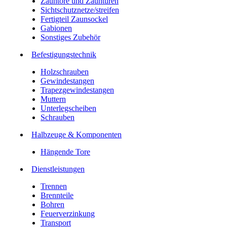
Zauntore und Zauntüren
Sichtschutznetze/streifen
Fertigteil Zaunsockel
Gabionen
Sonstiges Zubehör
Befesti­gungstechnik
Holzschrauben
Gewindestangen
Trapezgewindestangen
Muttern
Unterlegscheiben
Schrauben
Halbzeuge & Komponenten
Hängende Tore
Dienstleistungen
Trennen
Brennteile
Bohren
Feuerverzinkung
Transport