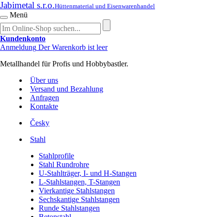
Jabimetal s.r.o.
Hüttenmaterial und Eisenwarenhandel
Menü
Kundenkonto
Anmeldung
Der Warenkorb ist leer
Metallhandel für Profis und Hobbybastler.
Über uns
Versand und Bezahlung
Anfragen
Kontakte
Česky
Stahl
Stahlprofile
Stahl Rundrohre
U-Stahlträger, I- und H-Stangen
L-Stahlstangen, T-Stangen
Vierkantige Stahlstangen
Sechskantige Stahlstangen
Runde Stahlstangen
Betonstahl