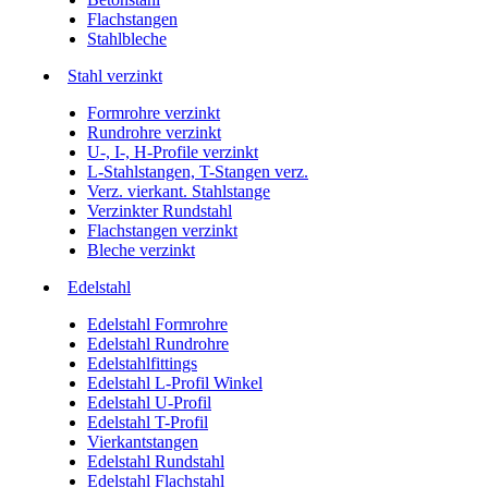
Flachstangen
Stahlbleche
Stahl verzinkt
Formrohre verzinkt
Rundrohre verzinkt
U-, I-, H-Profile verzinkt
L-Stahlstangen, T-Stangen verz.
Verz. vierkant. Stahlstange
Verzinkter Rundstahl
Flachstangen verzinkt
Bleche verzinkt
Edelstahl
Edelstahl Formrohre
Edelstahl Rundrohre
Edelstahlfittings
Edelstahl L-Profil Winkel
Edelstahl U-Profil
Edelstahl T-Profil
Vierkantstangen
Edelstahl Rundstahl
Edelstahl Flachstahl