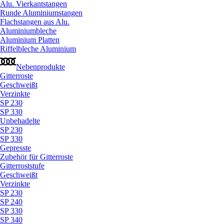
Alu. Vierkantstangen
Runde Aluminiumstangen
Flachstangen aus Alu.
Aluminiumbleche
Aluminium Platten
Riffelbleche Aluminium
Nebenprodukte
Gitterroste
Geschweißt
Verzinkte
SP 230
SP 330
Unbehadelte
SP 230
SP 330
Gepresste
Zubehör für Gitterroste
Gitterroststufe
Geschweißt
Verzinkte
SP 230
SP 240
SP 330
SP 340