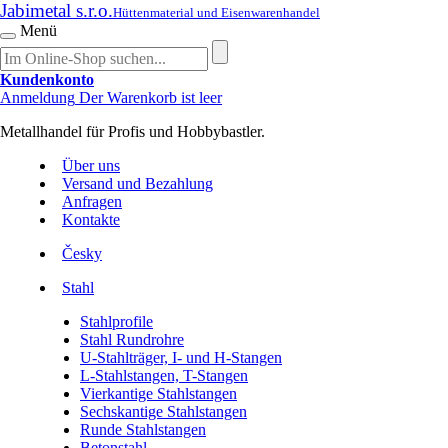
Jabimetal s.r.o.
Hüttenmaterial und Eisenwarenhandel
Menü
Kundenkonto
Anmeldung
Der Warenkorb ist leer
Metallhandel für Profis und Hobbybastler.
Über uns
Versand und Bezahlung
Anfragen
Kontakte
Česky
Stahl
Stahlprofile
Stahl Rundrohre
U-Stahlträger, I- und H-Stangen
L-Stahlstangen, T-Stangen
Vierkantige Stahlstangen
Sechskantige Stahlstangen
Runde Stahlstangen
Betonstahl