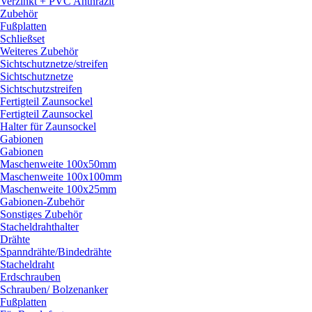
Verzinkt + PVC Anthrazit
Zubehör
Fußplatten
Schließset
Weiteres Zubehör
Sichtschutznetze/
streifen
Sichtschutznetze
Sichtschutzstreifen
Fertigteil Zaunsockel
Fertigteil Zaunsockel
Halter für Zaunsockel
Gabionen
Gabionen
Maschenweite 100x50mm
Maschenweite 100x100mm
Maschenweite 100x25mm
Gabionen-Zubehör
Sonstiges Zubehör
Stacheldrahthalter
Drähte
Spanndrähte/
Bindedrähte
Stacheldraht
Erdschrauben
Schrauben/
Bolzenanker
Fußplatten