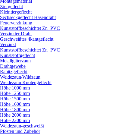
Montagematerial
Ziergeflecht
Kleintiergeflecht
Sechseckgeflecht Hasendraht
Feuerverzinkung
Kunststoffbeschichtet Zn+PVC
Verzinkter Draht
Geschweißtes 4kantgeflecht
Verzinkt
Kunststoffbeschichtet Zn+PVC
Kunststoffgeflecht
Metallgitterzaun
Drahtgewebe
Rabitzgeflecht
Weidezaun/
Wildzaun
Weidezaun Knotengeflecht
Höhe 1000 mm
Höhe 1250 mm
Höhe 1500 mm
Höhe 1600 mm
Höhe 1800 mm
Höhe 2000 mm
Höhe 2200 mm
Weidezaun-geschweißt
Pfosten und Zubehör