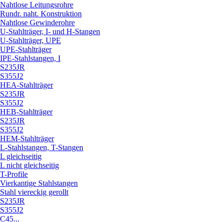
Nahtlose Leitungsrohre
Rundr. naht. Konstruktion
Nahtlose Gewinderohre
U-Stahlträger, I- und H-Stangen
U-Stahlträger, UPE
UPE-Stahlträger
IPE-Stahlstangen, I
S235JR
S355J2
HEA-Stahlträger
S235JR
S355J2
HEB-Stahlträger
S235JR
S355J2
HEM-Stahlträger
L-Stahlstangen, T-Stangen
L gleichseitig
L nicht gleichseitig
T-Profile
Vierkantige Stahlstangen
Stahl viereckig gerollt
S235JR
S355J2
C45...