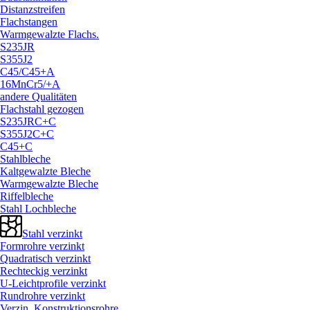
Distanzstreifen
Flachstangen
Warmgewalzte Flachs.
S235JR
S355J2
C45/
C45+A
16MnCr5/
+A
andere Qualitäten
Flachstahl gezogen
S235JRC+C
S355J2C+C
C45+C
Stahlbleche
Kaltgewalzte Bleche
Warmgewalzte Bleche
Riffelbleche
Stahl Lochbleche
Stahl verzinkt
Formrohre verzinkt
Quadratisch verzinkt
Rechteckig verzinkt
U-Leichtprofile verzinkt
Rundrohre verzinkt
Verzin. Konstruktionsrohre