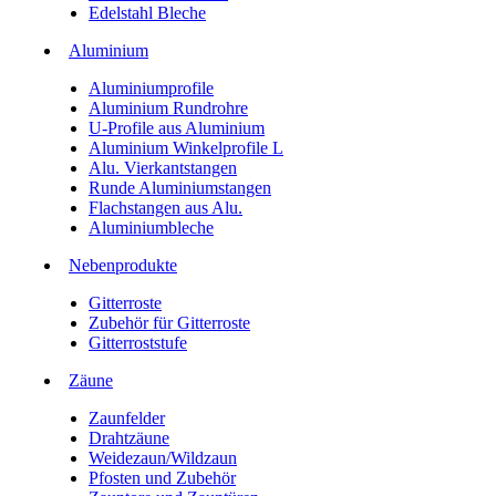
Edelstahl Bleche
Aluminium
Aluminiumprofile
Aluminium Rundrohre
U-Profile aus Aluminium
Aluminium Winkelprofile L
Alu. Vierkantstangen
Runde Aluminiumstangen
Flachstangen aus Alu.
Aluminiumbleche
Nebenprodukte
Gitterroste
Zubehör für Gitterroste
Gitterroststufe
Zäune
Zaunfelder
Drahtzäune
Weidezaun/Wildzaun
Pfosten und Zubehör