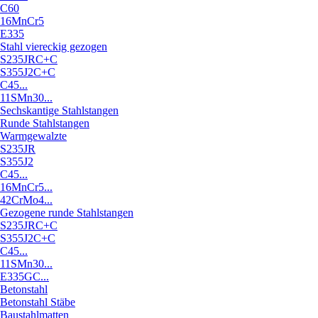
C60
16MnCr5
E335
Stahl viereckig gezogen
S235JRC+C
S355J2C+C
C45...
11SMn30...
Sechskantige Stahlstangen
Runde Stahlstangen
Warmgewalzte
S235JR
S355J2
C45...
16MnCr5...
42CrMo4...
Gezogene runde Stahlstangen
S235JRC+C
S355J2C+C
C45...
11SMn30...
E335GC...
Betonstahl
Betonstahl Stäbe
Baustahlmatten