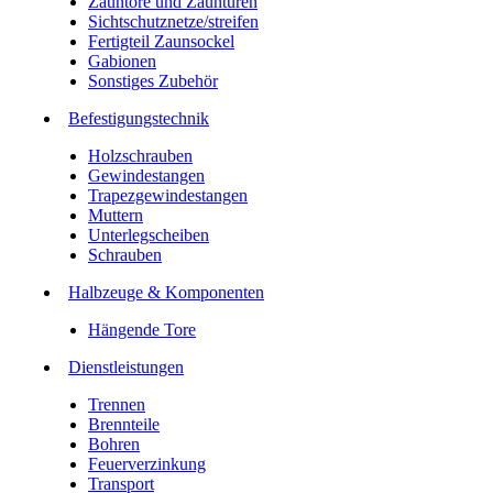
Zauntore und Zauntüren
Sichtschutznetze/streifen
Fertigteil Zaunsockel
Gabionen
Sonstiges Zubehör
Befesti­gungstechnik
Holzschrauben
Gewindestangen
Trapezgewindestangen
Muttern
Unterlegscheiben
Schrauben
Halbzeuge & Komponenten
Hängende Tore
Dienstleistungen
Trennen
Brennteile
Bohren
Feuerverzinkung
Transport