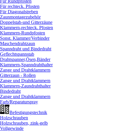
Für Rundpfosten
Für rechteck. Pfosten
Für Diagonalstreben
Zaunmontagezubehör
Doppelstab-und Gitterzäune
Klammern-rechteck. Pfosten
Klammern-Rundpfosten
Sonst. Klammer/
Verbinder
Maschendrahtzaun
Spanndraht und Bindedraht
Geflechtspannstab
Drahtspanner,Ösen,Bänder
Klammern-Spanndrahthalter
Zange und Drahtklammern
Gitterzaun - Rollen
Zange und Drahtklammern
Klammern-Zaundrahthalter
Bindedraht
Zange und Drahtklammern
Farb/
Reparaturspray
Befestigungstechnik
Holzschrauben
Holzschrauben, zink-gelb
Vollgewinde