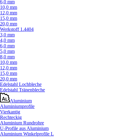
6,0 mm
10,0 mm
12,0 mm
15,0 mm
20,0 mm
Werkstoff 1.4404
3,0 mm
4,0 mm
6,0 mm
5,0 mm
8,0 mm
10,0 mm
12,0 mm
15,0 mm
20,0 mm
Edelstahl Lochbleche
Edelstahl Tränenbleche
Aluminium
Aluminiumprofile
Vierkantig
Rechteckig
Aluminium Rundrohre
U-Profile aus Aluminium
Aluminium Winkelprofile L