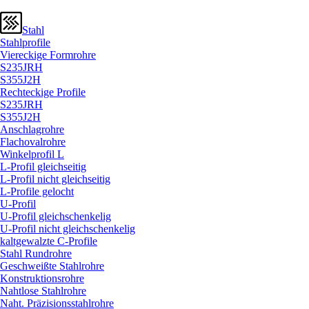
Stahl
Stahlprofile
Viereckige Formrohre
S235JRH
S355J2H
Rechteckige Profile
S235JRH
S355J2H
Anschlagrohre
Flachovalrohre
Winkelprofil L
L-Profil gleichseitig
L-Profil nicht gleichseitig
L-Profile gelocht
U-Profil
U-Profil gleichschenkelig
U-Profil nicht gleichschenkelig
kaltgewalzte C-Profile
Stahl Rundrohre
Geschweißte Stahlrohre
Konstruktionsrohre
Nahtlose Stahlrohre
Naht. Präzisionsstahlrohre