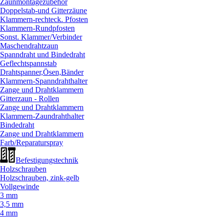
Zaunmontagezubehör
Doppelstab-und Gitterzäune
Klammern-rechteck. Pfosten
Klammern-Rundpfosten
Sonst. Klammer/
Verbinder
Maschendrahtzaun
Spanndraht und Bindedraht
Geflechtspannstab
Drahtspanner,Ösen,Bänder
Klammern-Spanndrahthalter
Zange und Drahtklammern
Gitterzaun - Rollen
Zange und Drahtklammern
Klammern-Zaundrahthalter
Bindedraht
Zange und Drahtklammern
Farb/
Reparaturspray
Befestigungstechnik
Holzschrauben
Holzschrauben, zink-gelb
Vollgewinde
3 mm
3,5 mm
4 mm