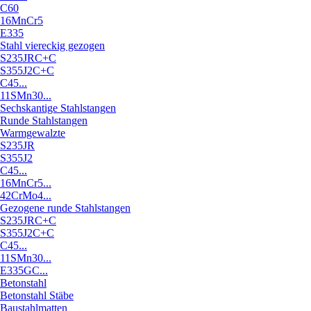
C60
16MnCr5
E335
Stahl viereckig gezogen
S235JRC+C
S355J2C+C
C45...
11SMn30...
Sechskantige Stahlstangen
Runde Stahlstangen
Warmgewalzte
S235JR
S355J2
C45...
16MnCr5...
42CrMo4...
Gezogene runde Stahlstangen
S235JRC+C
S355J2C+C
C45...
11SMn30...
E335GC...
Betonstahl
Betonstahl Stäbe
Baustahlmatten