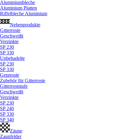
Aluminiumbleche
Aluminium Platten
Riffelbleche Aluminium
Nebenprodukte
Gitterroste
Geschweißt
Verzinkte
SP 230
SP 330
Unbehadelte
SP 230
SP 330
Gepresste
Zubehör für Gitterroste
Gitterroststufe
Geschweißt
Verzinkte
SP 230
SP 240
SP 330
SP 340
Zäune
Zaunfelder