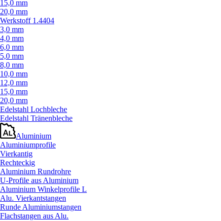
15,0 mm
20,0 mm
Werkstoff 1.4404
3,0 mm
4,0 mm
6,0 mm
5,0 mm
8,0 mm
10,0 mm
12,0 mm
15,0 mm
20,0 mm
Edelstahl Lochbleche
Edelstahl Tränenbleche
Aluminium
Aluminiumprofile
Vierkantig
Rechteckig
Aluminium Rundrohre
U-Profile aus Aluminium
Aluminium Winkelprofile L
Alu. Vierkantstangen
Runde Aluminiumstangen
Flachstangen aus Alu.