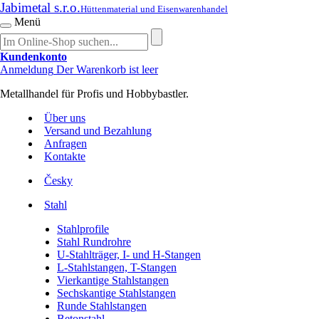
Jabimetal s.r.o.
Hüttenmaterial und Eisenwarenhandel
Menü
Kundenkonto
Anmeldung
Der Warenkorb ist leer
Metallhandel für Profis und Hobbybastler.
Über uns
Versand und Bezahlung
Anfragen
Kontakte
Česky
Stahl
Stahlprofile
Stahl Rundrohre
U-Stahlträger, I- und H-Stangen
L-Stahlstangen, T-Stangen
Vierkantige Stahlstangen
Sechskantige Stahlstangen
Runde Stahlstangen
Betonstahl