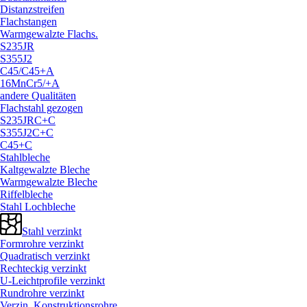
Distanzstreifen
Flachstangen
Warmgewalzte Flachs.
S235JR
S355J2
C45/
C45+A
16MnCr5/
+A
andere Qualitäten
Flachstahl gezogen
S235JRC+C
S355J2C+C
C45+C
Stahlbleche
Kaltgewalzte Bleche
Warmgewalzte Bleche
Riffelbleche
Stahl Lochbleche
Stahl verzinkt
Formrohre verzinkt
Quadratisch verzinkt
Rechteckig verzinkt
U-Leichtprofile verzinkt
Rundrohre verzinkt
Verzin. Konstruktionsrohre