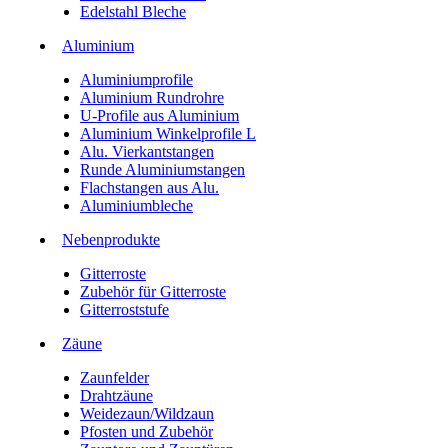
Edelstahl Bleche
Aluminium
Aluminiumprofile
Aluminium Rundrohre
U-Profile aus Aluminium
Aluminium Winkelprofile L
Alu. Vierkantstangen
Runde Aluminiumstangen
Flachstangen aus Alu.
Aluminiumbleche
Nebenprodukte
Gitterroste
Zubehör für Gitterroste
Gitterroststufe
Zäune
Zaunfelder
Drahtzäune
Weidezaun/Wildzaun
Pfosten und Zubehör