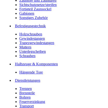
Zauntore und Zauntüren
Sichtschutznetze/streifen
Fertigteil Zaunsockel
Gabionen
Sonstiges Zubehör
Befesti­gungstechnik
Holzschrauben
Gewindestangen
Trapezgewindestangen
Muttern
Unterlegscheiben
Schrauben
Halbzeuge & Komponenten
Hängende Tore
Dienstleistungen
Trennen
Brennteile
Bohren
Feuerverzinkung
Transport