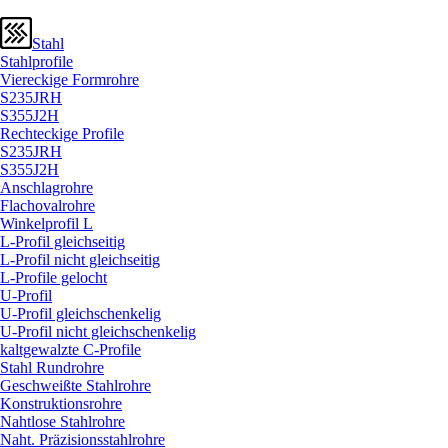
Stahl
Stahlprofile
Viereckige Formrohre
S235JRH
S355J2H
Rechteckige Profile
S235JRH
S355J2H
Anschlagrohre
Flachovalrohre
Winkelprofil L
L-Profil gleichseitig
L-Profil nicht gleichseitig
L-Profile gelocht
U-Profil
U-Profil gleichschenkelig
U-Profil nicht gleichschenkelig
kaltgewalzte C-Profile
Stahl Rundrohre
Geschweißte Stahlrohre
Konstruktionsrohre
Nahtlose Stahlrohre
Naht. Präzisionsstahlrohre