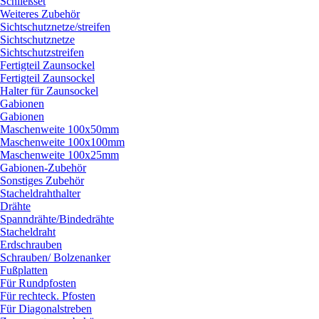
Schließset
Weiteres Zubehör
Sichtschutznetze/
streifen
Sichtschutznetze
Sichtschutzstreifen
Fertigteil Zaunsockel
Fertigteil Zaunsockel
Halter für Zaunsockel
Gabionen
Gabionen
Maschenweite 100x50mm
Maschenweite 100x100mm
Maschenweite 100x25mm
Gabionen-Zubehör
Sonstiges Zubehör
Stacheldrahthalter
Drähte
Spanndrähte/
Bindedrähte
Stacheldraht
Erdschrauben
Schrauben/
Bolzenanker
Fußplatten
Für Rundpfosten
Für rechteck. Pfosten
Für Diagonalstreben