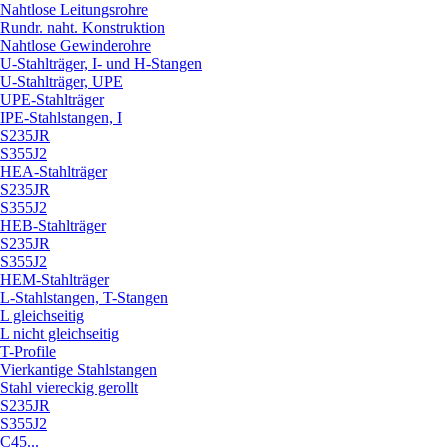
Nahtlose Leitungsrohre
Rundr. naht. Konstruktion
Nahtlose Gewinderohre
U-Stahlträger, I- und H-Stangen
U-Stahlträger, UPE
UPE-Stahlträger
IPE-Stahlstangen, I
S235JR
S355J2
HEA-Stahlträger
S235JR
S355J2
HEB-Stahlträger
S235JR
S355J2
HEM-Stahlträger
L-Stahlstangen, T-Stangen
L gleichseitig
L nicht gleichseitig
T-Profile
Vierkantige Stahlstangen
Stahl viereckig gerollt
S235JR
S355J2
C45...