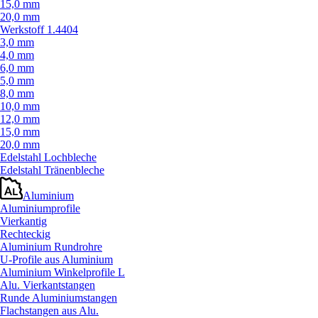
15,0 mm
20,0 mm
Werkstoff 1.4404
3,0 mm
4,0 mm
6,0 mm
5,0 mm
8,0 mm
10,0 mm
12,0 mm
15,0 mm
20,0 mm
Edelstahl Lochbleche
Edelstahl Tränenbleche
Aluminium
Aluminiumprofile
Vierkantig
Rechteckig
Aluminium Rundrohre
U-Profile aus Aluminium
Aluminium Winkelprofile L
Alu. Vierkantstangen
Runde Aluminiumstangen
Flachstangen aus Alu.