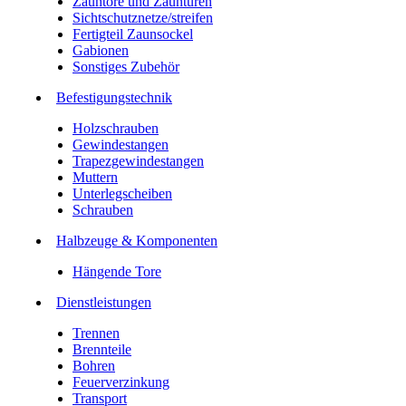
Zauntore und Zauntüren
Sichtschutznetze/streifen
Fertigteil Zaunsockel
Gabionen
Sonstiges Zubehör
Befesti­gungstechnik
Holzschrauben
Gewindestangen
Trapezgewindestangen
Muttern
Unterlegscheiben
Schrauben
Halbzeuge & Komponenten
Hängende Tore
Dienstleistungen
Trennen
Brennteile
Bohren
Feuerverzinkung
Transport