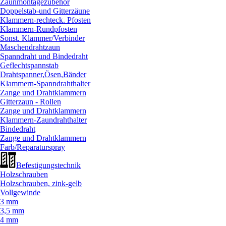
Zaunmontagezubehör
Doppelstab-und Gitterzäune
Klammern-rechteck. Pfosten
Klammern-Rundpfosten
Sonst. Klammer/
Verbinder
Maschendrahtzaun
Spanndraht und Bindedraht
Geflechtspannstab
Drahtspanner,Ösen,Bänder
Klammern-Spanndrahthalter
Zange und Drahtklammern
Gitterzaun - Rollen
Zange und Drahtklammern
Klammern-Zaundrahthalter
Bindedraht
Zange und Drahtklammern
Farb/
Reparaturspray
Befestigungstechnik
Holzschrauben
Holzschrauben, zink-gelb
Vollgewinde
3 mm
3,5 mm
4 mm