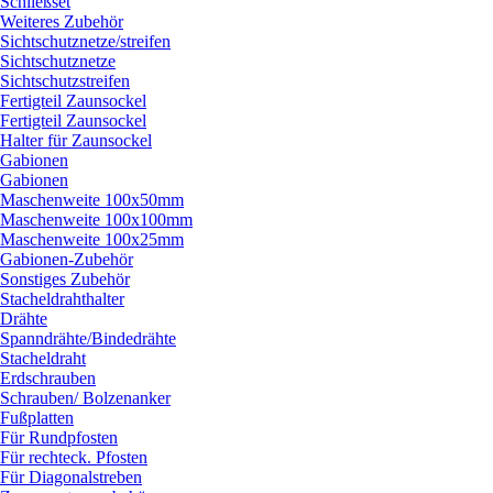
Schließset
Weiteres Zubehör
Sichtschutznetze/
streifen
Sichtschutznetze
Sichtschutzstreifen
Fertigteil Zaunsockel
Fertigteil Zaunsockel
Halter für Zaunsockel
Gabionen
Gabionen
Maschenweite 100x50mm
Maschenweite 100x100mm
Maschenweite 100x25mm
Gabionen-Zubehör
Sonstiges Zubehör
Stacheldrahthalter
Drähte
Spanndrähte/
Bindedrähte
Stacheldraht
Erdschrauben
Schrauben/
Bolzenanker
Fußplatten
Für Rundpfosten
Für rechteck. Pfosten
Für Diagonalstreben