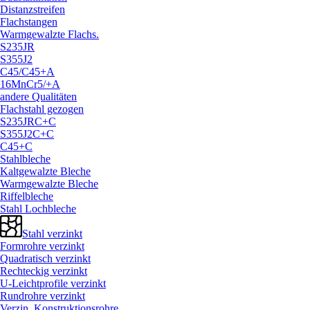
Distanzstreifen
Flachstangen
Warmgewalzte Flachs.
S235JR
S355J2
C45/
C45+A
16MnCr5/
+A
andere Qualitäten
Flachstahl gezogen
S235JRC+C
S355J2C+C
C45+C
Stahlbleche
Kaltgewalzte Bleche
Warmgewalzte Bleche
Riffelbleche
Stahl Lochbleche
Stahl verzinkt
Formrohre verzinkt
Quadratisch verzinkt
Rechteckig verzinkt
U-Leichtprofile verzinkt
Rundrohre verzinkt
Verzin. Konstruktionsrohre