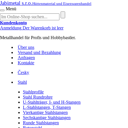
Jabimetal s.r.o.
Hüttenmaterial und Eisenwarenhandel
Menü
Kundenkonto
Anmeldung
Der Warenkorb ist leer
Metallhandel für Profis und Hobbybastler.
Über uns
Versand und Bezahlung
Anfragen
Kontakte
Česky
Stahl
Stahlprofile
Stahl Rundrohre
U-Stahlträger, I- und H-Stangen
L-Stahlstangen, T-Stangen
Vierkantige Stahlstangen
Sechskantige Stahlstangen
Runde Stahlstangen
Betonstahl