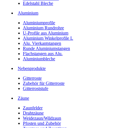
Edelstahl Bleche
Aluminium
Aluminiumprofile
Aluminium Rundrohre
U-Profile aus Aluminium
Aluminium Winkelprofile L
Alu. Vierkantstangen
Runde Aluminiumstangen
Flachstangen aus Alu.
Aluminiumbleche
Nebenprodukte
Gitterroste
Zubehör für Gitterroste
Gitterroststufe
Zäune
Zaunfelder
Drahtzäune
Weidezaun/Wildzaun
Pfosten und Zubehör