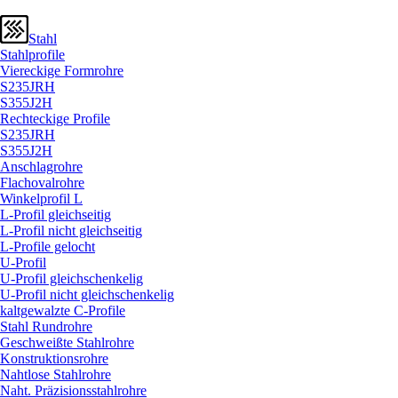
Stahl
Stahlprofile
Viereckige Formrohre
S235JRH
S355J2H
Rechteckige Profile
S235JRH
S355J2H
Anschlagrohre
Flachovalrohre
Winkelprofil L
L-Profil gleichseitig
L-Profil nicht gleichseitig
L-Profile gelocht
U-Profil
U-Profil gleichschenkelig
U-Profil nicht gleichschenkelig
kaltgewalzte C-Profile
Stahl Rundrohre
Geschweißte Stahlrohre
Konstruktionsrohre
Nahtlose Stahlrohre
Naht. Präzisionsstahlrohre