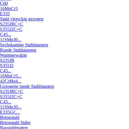
C60
16MnCr5
E335
Stahl viereckig gezogen
S235JRC+C
S355J2C+C
C45...
11SMn30...
Sechskantige Stahlstangen
Runde Stahlstangen
Warmgewalzte
S235JR
S355J2
C45...
16MnCr5...
42CrMo4...
Gezogene runde Stahlstangen
S235JRC+C
S355J2C+C
C45...
11SMn30...
E335GC...
Betonstahl
Betonstahl Stäbe
Baustahlmatten