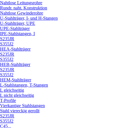
Nahtlose Leitungsrohre
Rundr. naht. Konstruktion
Nahtlose Gewinderohre
U-Stahlträger, I- und H-Stangen
U-Stahlträger, UPE
UPE-Stahlträger
IPE-Stahlstangen, I
S235JR
S355J2
HEA-Stahlträger
S235JR
S355J2
HEB-Stahlträger
S235JR
S355J2
HEM-Stahlträger
L-Stahlstangen, T-Stangen
L gleichseitig
L nicht gleichseitig
T-Profile
Vierkantige Stahlstangen
Stahl viereckig gerollt
S235JR
S355J2
C45...