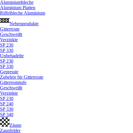
Aluminiumbleche
Aluminium Platten
Riffelbleche Aluminium
Nebenprodukte
Gitterroste
Geschweißt
Verzinkte
SP 230
SP 330
Unbehadelte
SP 230
SP 330
Gepresste
Zubehör für Gitterroste
Gitterroststufe
Geschweißt
Verzinkte
SP 230
SP 240
SP 330
SP 340
Zäune
Zaunfelder