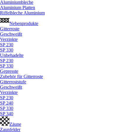
Aluminiumbleche
Aluminium Platten
Riffelbleche Aluminium
Nebenprodukte
Gitterroste
Geschweißt
Verzinkte
SP 230
SP 330
Unbehadelte
SP 230
SP 330
Gepresste
Zubehör für Gitterroste
Gitterroststufe
Geschweißt
Verzinkte
SP 230
SP 240
SP 330
SP 340
Zäune
Zaunfelder