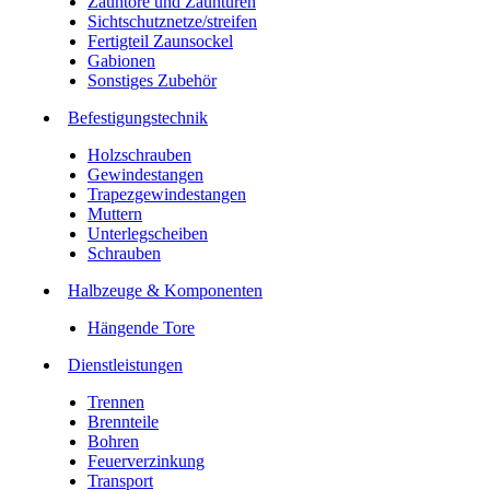
Zauntore und Zauntüren
Sichtschutznetze/streifen
Fertigteil Zaunsockel
Gabionen
Sonstiges Zubehör
Befesti­gungstechnik
Holzschrauben
Gewindestangen
Trapezgewindestangen
Muttern
Unterlegscheiben
Schrauben
Halbzeuge & Komponenten
Hängende Tore
Dienstleistungen
Trennen
Brennteile
Bohren
Feuerverzinkung
Transport