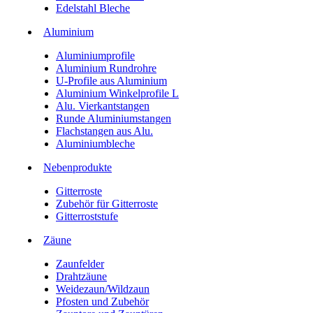
Edelstahl Bleche
Aluminium
Aluminiumprofile
Aluminium Rundrohre
U-Profile aus Aluminium
Aluminium Winkelprofile L
Alu. Vierkantstangen
Runde Aluminiumstangen
Flachstangen aus Alu.
Aluminiumbleche
Nebenprodukte
Gitterroste
Zubehör für Gitterroste
Gitterroststufe
Zäune
Zaunfelder
Drahtzäune
Weidezaun/Wildzaun
Pfosten und Zubehör