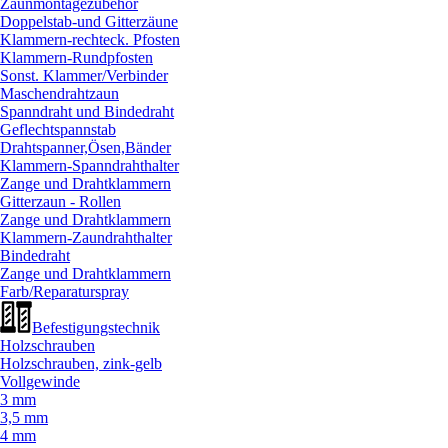
Zaunmontagezubehör
Doppelstab-und Gitterzäune
Klammern-rechteck. Pfosten
Klammern-Rundpfosten
Sonst. Klammer/
Verbinder
Maschendrahtzaun
Spanndraht und Bindedraht
Geflechtspannstab
Drahtspanner,Ösen,Bänder
Klammern-Spanndrahthalter
Zange und Drahtklammern
Gitterzaun - Rollen
Zange und Drahtklammern
Klammern-Zaundrahthalter
Bindedraht
Zange und Drahtklammern
Farb/
Reparaturspray
Befestigungstechnik
Holzschrauben
Holzschrauben, zink-gelb
Vollgewinde
3 mm
3,5 mm
4 mm