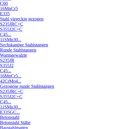
C60
16MnCr5
E335
Stahl viereckig gezogen
S235JRC+C
S355J2C+C
C45...
11SMn30...
Sechskantige Stahlstangen
Runde Stahlstangen
Warmgewalzte
S235JR
S355J2
C45...
16MnCr5...
42CrMo4...
Gezogene runde Stahlstangen
S235JRC+C
S355J2C+C
C45...
11SMn30...
E335GC...
Betonstahl
Betonstahl Stäbe
Baustahlmatten