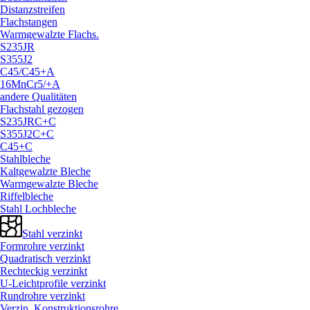
Distanzstreifen
Flachstangen
Warmgewalzte Flachs.
S235JR
S355J2
C45/
C45+A
16MnCr5/
+A
andere Qualitäten
Flachstahl gezogen
S235JRC+C
S355J2C+C
C45+C
Stahlbleche
Kaltgewalzte Bleche
Warmgewalzte Bleche
Riffelbleche
Stahl Lochbleche
Stahl verzinkt
Formrohre verzinkt
Quadratisch verzinkt
Rechteckig verzinkt
U-Leichtprofile verzinkt
Rundrohre verzinkt
Verzin. Konstruktionsrohre