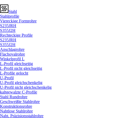
Stahl
Stahlprofile
Viereckige Formrohre
S235JRH
S355J2H
Rechteckige Profile
S235JRH
S355J2H
Anschlagrohre
Flachovalrohre
Winkelprofil L
L-Profil gleichseitig
L-Profil nicht gleichseitig
L-Profile gelocht
U-Profil
U-Profil gleichschenkelig
U-Profil nicht gleichschenkelig
kaltgewalzte C-Profile
Stahl Rundrohre
Geschweißte Stahlrohre
Konstruktionsrohre
Nahtlose Stahlrohre
Naht. Präzisionsstahlrohre