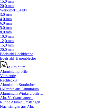
15,0 mm
20,0 mm
Werkstoff 1.4404
3,0 mm
4,0 mm
6,0 mm
5,0 mm
8,0 mm
10,0 mm
12,0 mm
15,0 mm
20,0 mm
Edelstahl Lochbleche
Edelstahl Tränenbleche
Aluminium
Aluminiumprofile
Vierkantig
Rechteckig
Aluminium Rundrohre
U-Profile aus Aluminium
Aluminium Winkelprofile L
Alu. Vierkantstangen
Runde Aluminiumstangen
Flachstangen aus Alu.