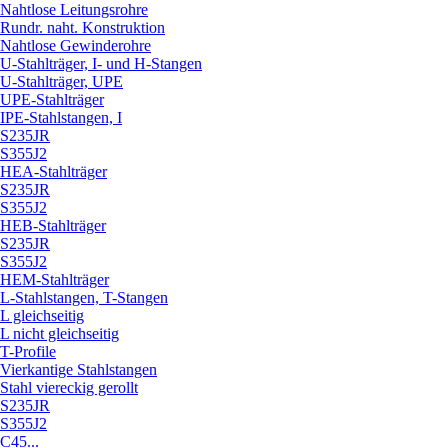
Nahtlose Leitungsrohre
Rundr. naht. Konstruktion
Nahtlose Gewinderohre
U-Stahlträger, I- und H-Stangen
U-Stahlträger, UPE
UPE-Stahlträger
IPE-Stahlstangen, I
S235JR
S355J2
HEA-Stahlträger
S235JR
S355J2
HEB-Stahlträger
S235JR
S355J2
HEM-Stahlträger
L-Stahlstangen, T-Stangen
L gleichseitig
L nicht gleichseitig
T-Profile
Vierkantige Stahlstangen
Stahl viereckig gerollt
S235JR
S355J2
C45...