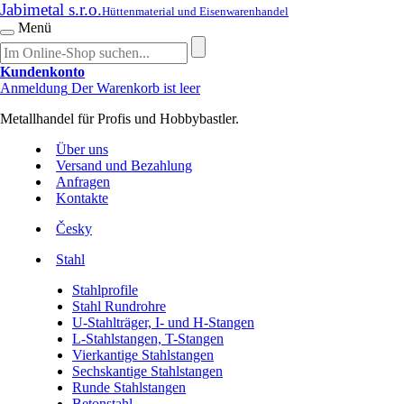
Jabimetal s.r.o.
Hüttenmaterial und Eisenwarenhandel
Menü
Kundenkonto
Anmeldung
Der Warenkorb ist leer
Metallhandel für Profis und Hobbybastler.
Über uns
Versand und Bezahlung
Anfragen
Kontakte
Česky
Stahl
Stahlprofile
Stahl Rundrohre
U-Stahlträger, I- und H-Stangen
L-Stahlstangen, T-Stangen
Vierkantige Stahlstangen
Sechskantige Stahlstangen
Runde Stahlstangen
Betonstahl