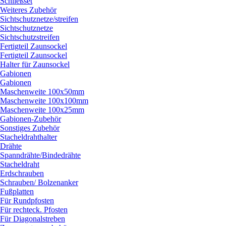
Schließset
Weiteres Zubehör
Sichtschutznetze/
streifen
Sichtschutznetze
Sichtschutzstreifen
Fertigteil Zaunsockel
Fertigteil Zaunsockel
Halter für Zaunsockel
Gabionen
Gabionen
Maschenweite 100x50mm
Maschenweite 100x100mm
Maschenweite 100x25mm
Gabionen-Zubehör
Sonstiges Zubehör
Stacheldrahthalter
Drähte
Spanndrähte/
Bindedrähte
Stacheldraht
Erdschrauben
Schrauben/
Bolzenanker
Fußplatten
Für Rundpfosten
Für rechteck. Pfosten
Für Diagonalstreben