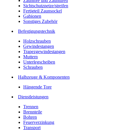
Zauntore und Zauntüren
Sichtschutznetze/streifen
Fertigteil Zaunsockel
Gabionen
Sonstiges Zubehör
Befesti­gungstechnik
Holzschrauben
Gewindestangen
Trapezgewindestangen
Muttern
Unterlegscheiben
Schrauben
Halbzeuge & Komponenten
Hängende Tore
Dienstleistungen
Trennen
Brennteile
Bohren
Feuerverzinkung
Transport