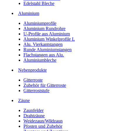
Edelstahl Bleche
Aluminium
Aluminiumprofile
Aluminium Rundrohre
U-Profile aus Aluminium
Aluminium Winkelprofile L
Alu. Vierkantstangen
Runde Aluminiumstangen
Flachstangen aus Alu.
Aluminiumbleche
Nebenprodukte
Gitterroste
Zubehör für Gitterroste
Gitterroststufe
Zäune
Zaunfelder
Drahtzäune
Weidezaun/Wildzaun
Pfosten und Zubehör