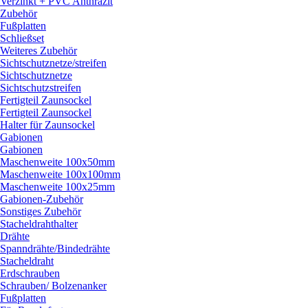
Verzinkt + PVC Anthrazit
Zubehör
Fußplatten
Schließset
Weiteres Zubehör
Sichtschutznetze/
streifen
Sichtschutznetze
Sichtschutzstreifen
Fertigteil Zaunsockel
Fertigteil Zaunsockel
Halter für Zaunsockel
Gabionen
Gabionen
Maschenweite 100x50mm
Maschenweite 100x100mm
Maschenweite 100x25mm
Gabionen-Zubehör
Sonstiges Zubehör
Stacheldrahthalter
Drähte
Spanndrähte/
Bindedrähte
Stacheldraht
Erdschrauben
Schrauben/
Bolzenanker
Fußplatten