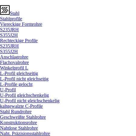
Stahl
Stahlprofile
Viereckige Formrohre
S235JRH
S355J2H
Rechteckige Profile
S235JRH
S355J2H
Anschlagrohre
Flachovalrohre
Winkelprofil L
L-Profil gleichseitig
L-Profil nicht gleichseitig
L-Profile gelocht
U-Profil
U-Profil gleichschenkelig
U-Profil nicht gleichschenkelig
kaltgewalzte C-Profile
Stahl Rundrohre
Geschweißte Stahlrohre
Konstruktionsrohre
Nahtlose Stahlrohre
Naht. Präzisionsstahlrohre