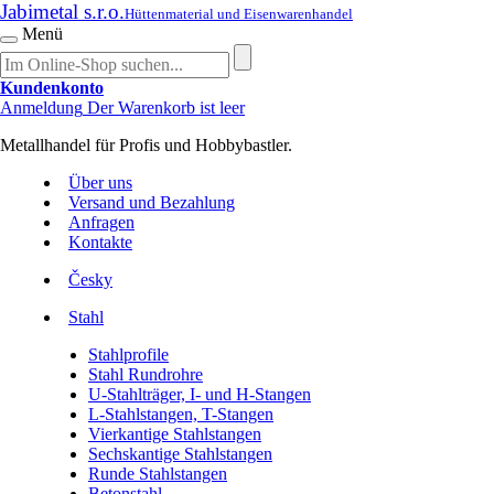
Jabimetal s.r.o.
Hüttenmaterial und Eisenwarenhandel
Menü
Kundenkonto
Anmeldung
Der Warenkorb ist leer
Metallhandel für Profis und Hobbybastler.
Über uns
Versand und Bezahlung
Anfragen
Kontakte
Česky
Stahl
Stahlprofile
Stahl Rundrohre
U-Stahlträger, I- und H-Stangen
L-Stahlstangen, T-Stangen
Vierkantige Stahlstangen
Sechskantige Stahlstangen
Runde Stahlstangen
Betonstahl