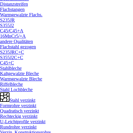
Distanzstreifen
Flachstangen
Warmgewalzte Flachs.
S235JR
S355J2
C45/
C45+A
16MnCr5/
+A
andere Qualitäten
Flachstahl gezogen
S235JRC+C
S355J2C+C
C45+C
Stahlbleche
Kaltgewalzte Bleche
Warmgewalzte Bleche
Riffelbleche
Stahl Lochbleche
Stahl verzinkt
Formrohre verzinkt
Quadratisch verzinkt
Rechteckig verzinkt
U-Leichtprofile verzinkt
Rundrohre verzinkt
Verzin. Konstruktionsrohre