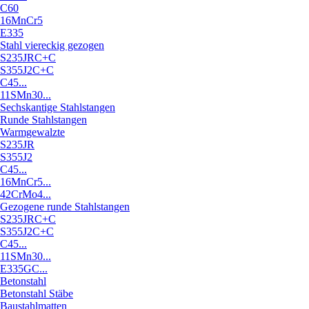
C60
16MnCr5
E335
Stahl viereckig gezogen
S235JRC+C
S355J2C+C
C45...
11SMn30...
Sechskantige Stahlstangen
Runde Stahlstangen
Warmgewalzte
S235JR
S355J2
C45...
16MnCr5...
42CrMo4...
Gezogene runde Stahlstangen
S235JRC+C
S355J2C+C
C45...
11SMn30...
E335GC...
Betonstahl
Betonstahl Stäbe
Baustahlmatten