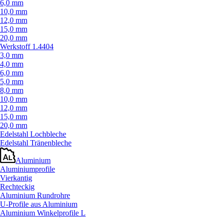
6,0 mm
10,0 mm
12,0 mm
15,0 mm
20,0 mm
Werkstoff 1.4404
3,0 mm
4,0 mm
6,0 mm
5,0 mm
8,0 mm
10,0 mm
12,0 mm
15,0 mm
20,0 mm
Edelstahl Lochbleche
Edelstahl Tränenbleche
Aluminium
Aluminiumprofile
Vierkantig
Rechteckig
Aluminium Rundrohre
U-Profile aus Aluminium
Aluminium Winkelprofile L