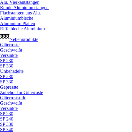
Alu. Vierkantstangen
Runde Aluminiumstangen
Flachstangen aus Alu.
Aluminiumbleche
Aluminium Platten
Riffelbleche Aluminium
Nebenprodukte
Gitterroste
Geschweißt
Verzinkte
SP 230
SP 330
Unbehadelte
SP 230
SP 330
Gepresste
Zubehör für Gitterroste
Gitterroststufe
Geschweißt
Verzinkte
SP 230
SP 240
SP 330
SP 340