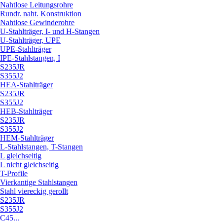
Nahtlose Leitungsrohre
Rundr. naht. Konstruktion
Nahtlose Gewinderohre
U-Stahlträger, I- und H-Stangen
U-Stahlträger, UPE
UPE-Stahlträger
IPE-Stahlstangen, I
S235JR
S355J2
HEA-Stahlträger
S235JR
S355J2
HEB-Stahlträger
S235JR
S355J2
HEM-Stahlträger
L-Stahlstangen, T-Stangen
L gleichseitig
L nicht gleichseitig
T-Profile
Vierkantige Stahlstangen
Stahl viereckig gerollt
S235JR
S355J2
C45...