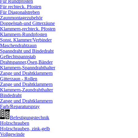
Für Rundpfosten
Für rechteck. Pfosten
Für Diagonalstreben
Zaunmontagezubehör
Doppelstab-und Gitterzäune
Klammern-rechteck. Pfosten
Klammern-Rundpfosten
Sonst. Klammer/
Verbinder
Maschendrahtzaun
Spanndraht und Bindedraht
Geflechtspannstab
Drahtspanner,Ösen,Bänder
Klammern-Spanndrahthalter
Zange und Drahtklammern
Gitterzaun - Rollen
Zange und Drahtklammern
Klammern-Zaundrahthalter
Bindedraht
Zange und Drahtklammern
Farb/
Reparaturspray
Befestigungstechnik
Holzschrauben
Holzschrauben, zink-gelb
Vollgewinde