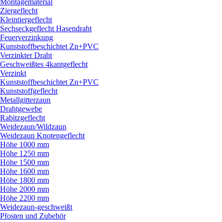
Montagematerial
Ziergeflecht
Kleintiergeflecht
Sechseckgeflecht Hasendraht
Feuerverzinkung
Kunststoffbeschichtet Zn+PVC
Verzinkter Draht
Geschweißtes 4kantgeflecht
Verzinkt
Kunststoffbeschichtet Zn+PVC
Kunststoffgeflecht
Metallgitterzaun
Drahtgewebe
Rabitzgeflecht
Weidezaun/
Wildzaun
Weidezaun Knotengeflecht
Höhe 1000 mm
Höhe 1250 mm
Höhe 1500 mm
Höhe 1600 mm
Höhe 1800 mm
Höhe 2000 mm
Höhe 2200 mm
Weidezaun-geschweißt
Pfosten und Zubehör