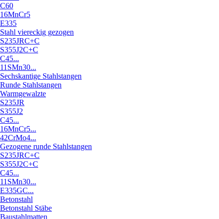
C60
16MnCr5
E335
Stahl viereckig gezogen
S235JRC+C
S355J2C+C
C45...
11SMn30...
Sechskantige Stahlstangen
Runde Stahlstangen
Warmgewalzte
S235JR
S355J2
C45...
16MnCr5...
42CrMo4...
Gezogene runde Stahlstangen
S235JRC+C
S355J2C+C
C45...
11SMn30...
E335GC...
Betonstahl
Betonstahl Stäbe
Baustahlmatten