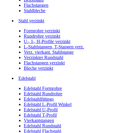
Flachstangen
Stahlbleche
Stahl verzinkt
Formrohre verzinkt
Rundrohre verzinkt
U-, I-, H-Profile verzinkt
L-Stahlstangen, T-Stangen verz.
Verz. vierkant. Stahlstange
Verzinkter Rundstahl
Flachstangen verzinkt
Bleche verzinkt
Edelstahl
Edelstahl Formrohre
Edelstahl Rundrohre
Edelstahlfittings
Edelstahl L-Profil Winkel
Edelstahl U-Profil
Edelstahl T-Profil
Vierkantstangen
Edelstahl Rundstahl
Edelstahl Flachstahl