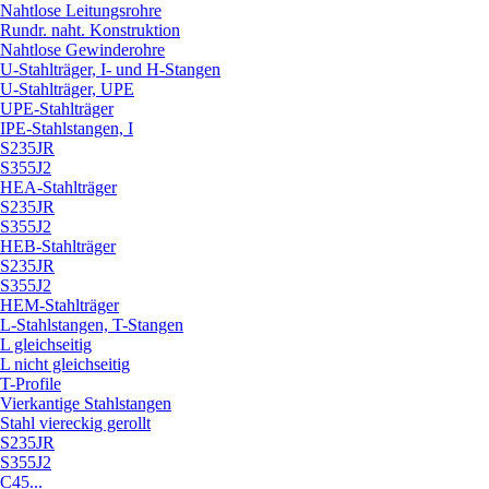
Nahtlose Leitungsrohre
Rundr. naht. Konstruktion
Nahtlose Gewinderohre
U-Stahlträger, I- und H-Stangen
U-Stahlträger, UPE
UPE-Stahlträger
IPE-Stahlstangen, I
S235JR
S355J2
HEA-Stahlträger
S235JR
S355J2
HEB-Stahlträger
S235JR
S355J2
HEM-Stahlträger
L-Stahlstangen, T-Stangen
L gleichseitig
L nicht gleichseitig
T-Profile
Vierkantige Stahlstangen
Stahl viereckig gerollt
S235JR
S355J2
C45...