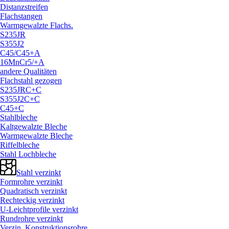
Distanzstreifen
Flachstangen
Warmgewalzte Flachs.
S235JR
S355J2
C45/
C45+A
16MnCr5/
+A
andere Qualitäten
Flachstahl gezogen
S235JRC+C
S355J2C+C
C45+C
Stahlbleche
Kaltgewalzte Bleche
Warmgewalzte Bleche
Riffelbleche
Stahl Lochbleche
Stahl verzinkt
Formrohre verzinkt
Quadratisch verzinkt
Rechteckig verzinkt
U-Leichtprofile verzinkt
Rundrohre verzinkt
Verzin. Konstruktionsrohre