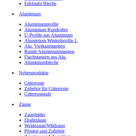
Edelstahl Bleche
Aluminium
Aluminiumprofile
Aluminium Rundrohre
U-Profile aus Aluminium
Aluminium Winkelprofile L
Alu. Vierkantstangen
Runde Aluminiumstangen
Flachstangen aus Alu.
Aluminiumbleche
Nebenprodukte
Gitterroste
Zubehör für Gitterroste
Gitterroststufe
Zäune
Zaunfelder
Drahtzäune
Weidezaun/Wildzaun
Pfosten und Zubehör