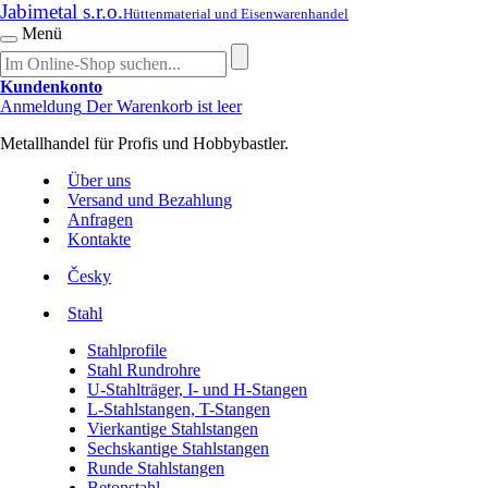
Jabimetal s.r.o.
Hüttenmaterial und Eisenwarenhandel
Menü
Kundenkonto
Anmeldung
Der Warenkorb ist leer
Metallhandel für Profis und Hobbybastler.
Über uns
Versand und Bezahlung
Anfragen
Kontakte
Česky
Stahl
Stahlprofile
Stahl Rundrohre
U-Stahlträger, I- und H-Stangen
L-Stahlstangen, T-Stangen
Vierkantige Stahlstangen
Sechskantige Stahlstangen
Runde Stahlstangen
Betonstahl