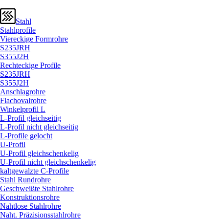
Stahl
Stahlprofile
Viereckige Formrohre
S235JRH
S355J2H
Rechteckige Profile
S235JRH
S355J2H
Anschlagrohre
Flachovalrohre
Winkelprofil L
L-Profil gleichseitig
L-Profil nicht gleichseitig
L-Profile gelocht
U-Profil
U-Profil gleichschenkelig
U-Profil nicht gleichschenkelig
kaltgewalzte C-Profile
Stahl Rundrohre
Geschweißte Stahlrohre
Konstruktionsrohre
Nahtlose Stahlrohre
Naht. Präzisionsstahlrohre