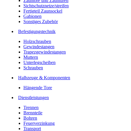
Zauntore und Zauntüren
Sichtschutznetze/streifen
Fertigteil Zaunsockel
Gabionen
Sonstiges Zubehör
Befesti­gungstechnik
Holzschrauben
Gewindestangen
Trapezgewindestangen
Muttern
Unterlegscheiben
Schrauben
Halbzeuge & Komponenten
Hängende Tore
Dienstleistungen
Trennen
Brennteile
Bohren
Feuerverzinkung
Transport