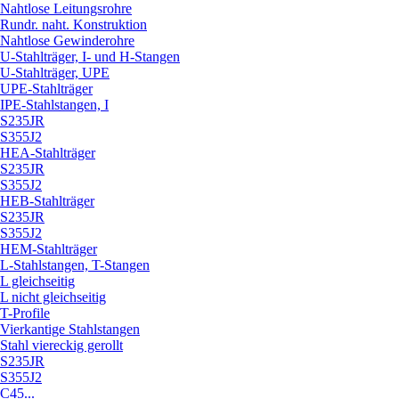
Nahtlose Leitungsrohre
Rundr. naht. Konstruktion
Nahtlose Gewinderohre
U-Stahlträger, I- und H-Stangen
U-Stahlträger, UPE
UPE-Stahlträger
IPE-Stahlstangen, I
S235JR
S355J2
HEA-Stahlträger
S235JR
S355J2
HEB-Stahlträger
S235JR
S355J2
HEM-Stahlträger
L-Stahlstangen, T-Stangen
L gleichseitig
L nicht gleichseitig
T-Profile
Vierkantige Stahlstangen
Stahl viereckig gerollt
S235JR
S355J2
C45...