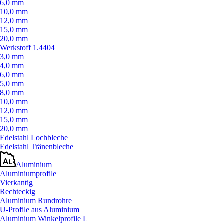
6,0 mm
10,0 mm
12,0 mm
15,0 mm
20,0 mm
Werkstoff 1.4404
3,0 mm
4,0 mm
6,0 mm
5,0 mm
8,0 mm
10,0 mm
12,0 mm
15,0 mm
20,0 mm
Edelstahl Lochbleche
Edelstahl Tränenbleche
Aluminium
Aluminiumprofile
Vierkantig
Rechteckig
Aluminium Rundrohre
U-Profile aus Aluminium
Aluminium Winkelprofile L