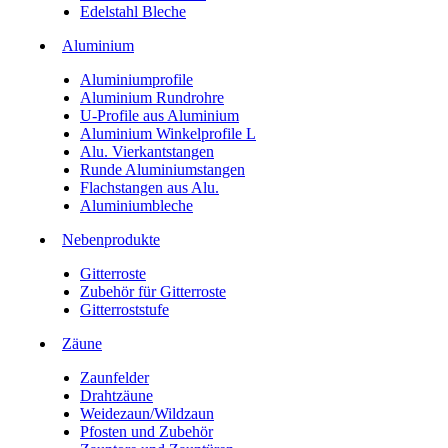
Edelstahl Bleche
Aluminium
Aluminiumprofile
Aluminium Rundrohre
U-Profile aus Aluminium
Aluminium Winkelprofile L
Alu. Vierkantstangen
Runde Aluminiumstangen
Flachstangen aus Alu.
Aluminiumbleche
Nebenprodukte
Gitterroste
Zubehör für Gitterroste
Gitterroststufe
Zäune
Zaunfelder
Drahtzäune
Weidezaun/Wildzaun
Pfosten und Zubehör