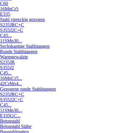
C60
16MnCr5
E335
Stahl viereckig gezogen
S235JRC+C
S355J2C+C
C45...
11SMn30...
Sechskantige Stahlstangen
Runde Stahlstangen
Warmgewalzte
S235JR
S355J2
C45...
16MnCr5...
42CrMo4...
Gezogene runde Stahlstangen
S235JRC+C
S355J2C+C
C45...
11SMn30...
E335GC...
Betonstahl
Betonstahl Stäbe
Baustahlmatten