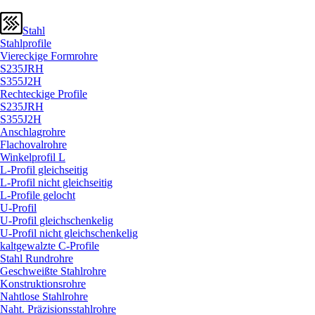
Stahl
Stahlprofile
Viereckige Formrohre
S235JRH
S355J2H
Rechteckige Profile
S235JRH
S355J2H
Anschlagrohre
Flachovalrohre
Winkelprofil L
L-Profil gleichseitig
L-Profil nicht gleichseitig
L-Profile gelocht
U-Profil
U-Profil gleichschenkelig
U-Profil nicht gleichschenkelig
kaltgewalzte C-Profile
Stahl Rundrohre
Geschweißte Stahlrohre
Konstruktionsrohre
Nahtlose Stahlrohre
Naht. Präzisionsstahlrohre