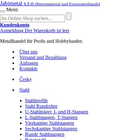
Jabimetal s.r.o.
Hüttenmaterial und Eisenwarenhandel
Menü
Kundenkonto
Anmeldung
Der Warenkorb ist leer
Metallhandel für Profis und Hobbybastler.
Über uns
Versand und Bezahlung
Anfragen
Kontakte
Česky
Stahl
Stahlprofile
Stahl Rundrohre
U-Stahlträger, I- und H-Stangen
L-Stahlstangen, T-Stangen
Vierkantige Stahlstangen
Sechskantige Stahlstangen
Runde Stahlstangen
Betonstahl