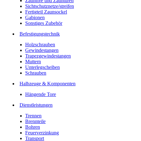
Zauntore und Zauntüren
Sichtschutznetze/streifen
Fertigteil Zaunsockel
Gabionen
Sonstiges Zubehör
Befesti­gungstechnik
Holzschrauben
Gewindestangen
Trapezgewindestangen
Muttern
Unterlegscheiben
Schrauben
Halbzeuge & Komponenten
Hängende Tore
Dienstleistungen
Trennen
Brennteile
Bohren
Feuerverzinkung
Transport