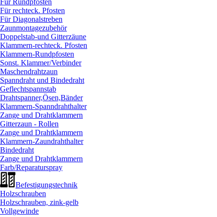
Für Rundpfosten
Für rechteck. Pfosten
Für Diagonalstreben
Zaunmontagezubehör
Doppelstab-und Gitterzäune
Klammern-rechteck. Pfosten
Klammern-Rundpfosten
Sonst. Klammer/
Verbinder
Maschendrahtzaun
Spanndraht und Bindedraht
Geflechtspannstab
Drahtspanner,Ösen,Bänder
Klammern-Spanndrahthalter
Zange und Drahtklammern
Gitterzaun - Rollen
Zange und Drahtklammern
Klammern-Zaundrahthalter
Bindedraht
Zange und Drahtklammern
Farb/
Reparaturspray
Befestigungstechnik
Holzschrauben
Holzschrauben, zink-gelb
Vollgewinde