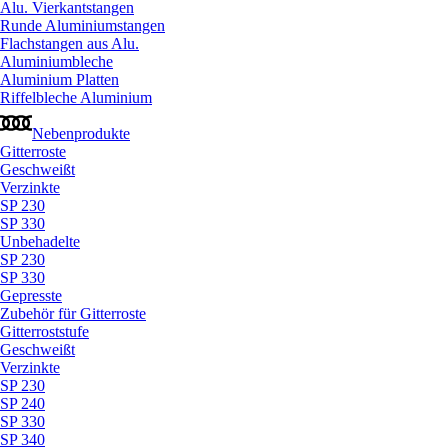
Alu. Vierkantstangen
Runde Aluminiumstangen
Flachstangen aus Alu.
Aluminiumbleche
Aluminium Platten
Riffelbleche Aluminium
Nebenprodukte
Gitterroste
Geschweißt
Verzinkte
SP 230
SP 330
Unbehadelte
SP 230
SP 330
Gepresste
Zubehör für Gitterroste
Gitterroststufe
Geschweißt
Verzinkte
SP 230
SP 240
SP 330
SP 340