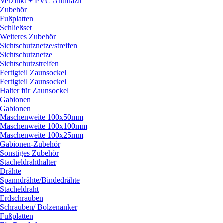
Verzinkt + PVC Anthrazit
Zubehör
Fußplatten
Schließset
Weiteres Zubehör
Sichtschutznetze/
streifen
Sichtschutznetze
Sichtschutzstreifen
Fertigteil Zaunsockel
Fertigteil Zaunsockel
Halter für Zaunsockel
Gabionen
Gabionen
Maschenweite 100x50mm
Maschenweite 100x100mm
Maschenweite 100x25mm
Gabionen-Zubehör
Sonstiges Zubehör
Stacheldrahthalter
Drähte
Spanndrähte/
Bindedrähte
Stacheldraht
Erdschrauben
Schrauben/
Bolzenanker
Fußplatten