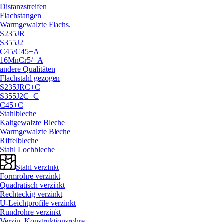
Distanzstreifen
Flachstangen
Warmgewalzte Flachs.
S235JR
S355J2
C45/
C45+A
16MnCr5/
+A
andere Qualitäten
Flachstahl gezogen
S235JRC+C
S355J2C+C
C45+C
Stahlbleche
Kaltgewalzte Bleche
Warmgewalzte Bleche
Riffelbleche
Stahl Lochbleche
Stahl verzinkt
Formrohre verzinkt
Quadratisch verzinkt
Rechteckig verzinkt
U-Leichtprofile verzinkt
Rundrohre verzinkt
Verzin. Konstruktionsrohre