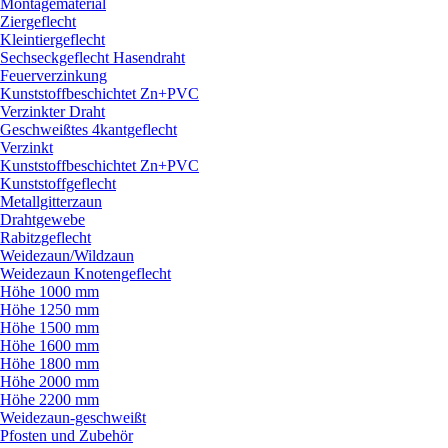
Montagematerial
Ziergeflecht
Kleintiergeflecht
Sechseckgeflecht Hasendraht
Feuerverzinkung
Kunststoffbeschichtet Zn+PVC
Verzinkter Draht
Geschweißtes 4kantgeflecht
Verzinkt
Kunststoffbeschichtet Zn+PVC
Kunststoffgeflecht
Metallgitterzaun
Drahtgewebe
Rabitzgeflecht
Weidezaun/
Wildzaun
Weidezaun Knotengeflecht
Höhe 1000 mm
Höhe 1250 mm
Höhe 1500 mm
Höhe 1600 mm
Höhe 1800 mm
Höhe 2000 mm
Höhe 2200 mm
Weidezaun-geschweißt
Pfosten und Zubehör