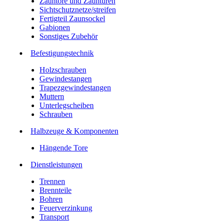
Zauntore und Zauntüren
Sichtschutznetze/streifen
Fertigteil Zaunsockel
Gabionen
Sonstiges Zubehör
Befesti­gungstechnik
Holzschrauben
Gewindestangen
Trapezgewindestangen
Muttern
Unterlegscheiben
Schrauben
Halbzeuge & Komponenten
Hängende Tore
Dienstleistungen
Trennen
Brennteile
Bohren
Feuerverzinkung
Transport