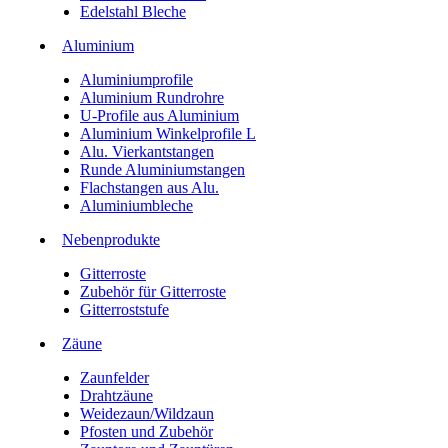
Edelstahl Bleche
Aluminium
Aluminiumprofile
Aluminium Rundrohre
U-Profile aus Aluminium
Aluminium Winkelprofile L
Alu. Vierkantstangen
Runde Aluminiumstangen
Flachstangen aus Alu.
Aluminiumbleche
Nebenprodukte
Gitterroste
Zubehör für Gitterroste
Gitterroststufe
Zäune
Zaunfelder
Drahtzäune
Weidezaun/Wildzaun
Pfosten und Zubehör