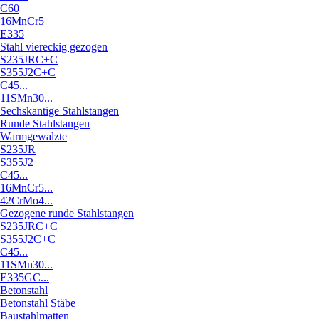
C60
16MnCr5
E335
Stahl viereckig gezogen
S235JRC+C
S355J2C+C
C45...
11SMn30...
Sechskantige Stahlstangen
Runde Stahlstangen
Warmgewalzte
S235JR
S355J2
C45...
16MnCr5...
42CrMo4...
Gezogene runde Stahlstangen
S235JRC+C
S355J2C+C
C45...
11SMn30...
E335GC...
Betonstahl
Betonstahl Stäbe
Baustahlmatten