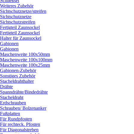
Schließset
Weiteres Zubehör
Sichtschutznetze/
streifen
Sichtschutznetze
Sichtschutzstreifen
Fertigteil Zaunsockel
Fertigteil Zaunsockel
Halter für Zaunsockel
Gabionen
Gabionen
Maschenweite 100x50mm
Maschenweite 100x100mm
Maschenweite 100x25mm
Gabionen-Zubehör
Sonstiges Zubehör
Stacheldrahthalter
Drähte
Spanndrähte/
Bindedrähte
Stacheldraht
Erdschrauben
Schrauben/
Bolzenanker
Fußplatten
Für Rundpfosten
Für rechteck. Pfosten
Für Diagonalstreben