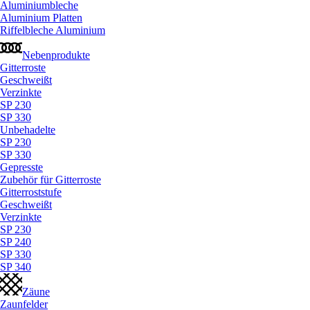
Aluminiumbleche
Aluminium Platten
Riffelbleche Aluminium
Nebenprodukte
Gitterroste
Geschweißt
Verzinkte
SP 230
SP 330
Unbehadelte
SP 230
SP 330
Gepresste
Zubehör für Gitterroste
Gitterroststufe
Geschweißt
Verzinkte
SP 230
SP 240
SP 330
SP 340
Zäune
Zaunfelder