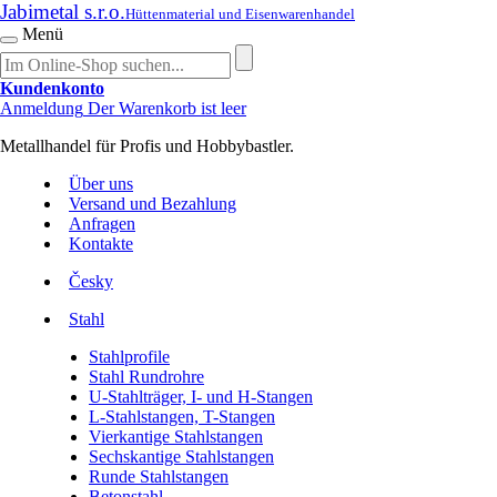
Jabimetal s.r.o.
Hüttenmaterial und Eisenwarenhandel
Menü
Kundenkonto
Anmeldung
Der Warenkorb ist leer
Metallhandel für Profis und Hobbybastler.
Über uns
Versand und Bezahlung
Anfragen
Kontakte
Česky
Stahl
Stahlprofile
Stahl Rundrohre
U-Stahlträger, I- und H-Stangen
L-Stahlstangen, T-Stangen
Vierkantige Stahlstangen
Sechskantige Stahlstangen
Runde Stahlstangen
Betonstahl