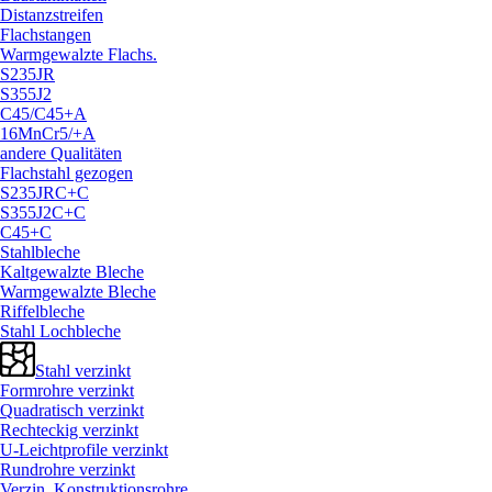
Distanzstreifen
Flachstangen
Warmgewalzte Flachs.
S235JR
S355J2
C45/
C45+A
16MnCr5/
+A
andere Qualitäten
Flachstahl gezogen
S235JRC+C
S355J2C+C
C45+C
Stahlbleche
Kaltgewalzte Bleche
Warmgewalzte Bleche
Riffelbleche
Stahl Lochbleche
Stahl verzinkt
Formrohre verzinkt
Quadratisch verzinkt
Rechteckig verzinkt
U-Leichtprofile verzinkt
Rundrohre verzinkt
Verzin. Konstruktionsrohre