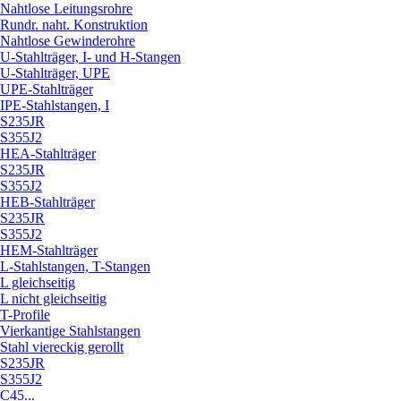
Nahtlose Leitungsrohre
Rundr. naht. Konstruktion
Nahtlose Gewinderohre
U-Stahlträger, I- und H-Stangen
U-Stahlträger, UPE
UPE-Stahlträger
IPE-Stahlstangen, I
S235JR
S355J2
HEA-Stahlträger
S235JR
S355J2
HEB-Stahlträger
S235JR
S355J2
HEM-Stahlträger
L-Stahlstangen, T-Stangen
L gleichseitig
L nicht gleichseitig
T-Profile
Vierkantige Stahlstangen
Stahl viereckig gerollt
S235JR
S355J2
C45...