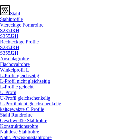
Stahl
Stahlprofile
Viereckige Formrohre
S235JRH
S355J2H
Rechteckige Profile
S235JRH
S355J2H
Anschlagrohre
Flachovalrohre
Winkelprofil L
L-Profil gleichseitig
L-Profil nicht gleichseitig
L-Profile gelocht
U-Profil
U-Profil gleichschenkelig
U-Profil nicht gleichschenkelig
kaltgewalzte C-Profile
Stahl Rundrohre
Geschweißte Stahlrohre
Konstruktionsrohre
Nahtlose Stahlrohre
Naht. Präzisionsstahlrohre