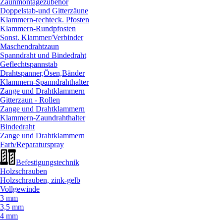
Zaunmontagezubehör
Doppelstab-und Gitterzäune
Klammern-rechteck. Pfosten
Klammern-Rundpfosten
Sonst. Klammer/
Verbinder
Maschendrahtzaun
Spanndraht und Bindedraht
Geflechtspannstab
Drahtspanner,Ösen,Bänder
Klammern-Spanndrahthalter
Zange und Drahtklammern
Gitterzaun - Rollen
Zange und Drahtklammern
Klammern-Zaundrahthalter
Bindedraht
Zange und Drahtklammern
Farb/
Reparaturspray
Befestigungstechnik
Holzschrauben
Holzschrauben, zink-gelb
Vollgewinde
3 mm
3,5 mm
4 mm