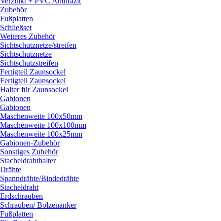
Verzinkt + PVC Anthrazit
Zubehör
Fußplatten
Schließset
Weiteres Zubehör
Sichtschutznetze/
streifen
Sichtschutznetze
Sichtschutzstreifen
Fertigteil Zaunsockel
Fertigteil Zaunsockel
Halter für Zaunsockel
Gabionen
Gabionen
Maschenweite 100x50mm
Maschenweite 100x100mm
Maschenweite 100x25mm
Gabionen-Zubehör
Sonstiges Zubehör
Stacheldrahthalter
Drähte
Spanndrähte/
Bindedrähte
Stacheldraht
Erdschrauben
Schrauben/
Bolzenanker
Fußplatten