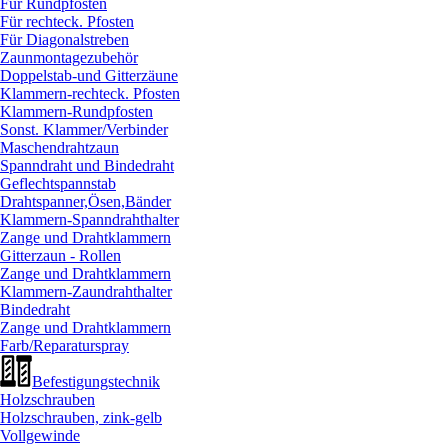
Für Rundpfosten
Für rechteck. Pfosten
Für Diagonalstreben
Zaunmontagezubehör
Doppelstab-und Gitterzäune
Klammern-rechteck. Pfosten
Klammern-Rundpfosten
Sonst. Klammer/
Verbinder
Maschendrahtzaun
Spanndraht und Bindedraht
Geflechtspannstab
Drahtspanner,Ösen,Bänder
Klammern-Spanndrahthalter
Zange und Drahtklammern
Gitterzaun - Rollen
Zange und Drahtklammern
Klammern-Zaundrahthalter
Bindedraht
Zange und Drahtklammern
Farb/
Reparaturspray
Befestigungstechnik
Holzschrauben
Holzschrauben, zink-gelb
Vollgewinde