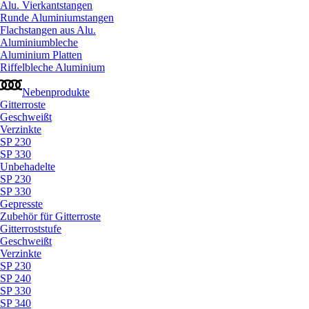
Alu. Vierkantstangen
Runde Aluminiumstangen
Flachstangen aus Alu.
Aluminiumbleche
Aluminium Platten
Riffelbleche Aluminium
Nebenprodukte
Gitterroste
Geschweißt
Verzinkte
SP 230
SP 330
Unbehadelte
SP 230
SP 330
Gepresste
Zubehör für Gitterroste
Gitterroststufe
Geschweißt
Verzinkte
SP 230
SP 240
SP 330
SP 340