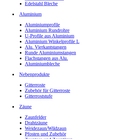
Edelstahl Bleche
Aluminium
Aluminiumprofile
Aluminium Rundrohre
U-Profile aus Aluminium
Aluminium Winkelprofile L
Alu. Vierkantstangen
Runde Aluminiumstangen
Flachstangen aus Alu.
Aluminiumbleche
Nebenprodukte
Gitterroste
Zubehör für Gitterroste
Gitterroststufe
Zäune
Zaunfelder
Drahtzäune
Weidezaun/Wildzaun
Pfosten und Zubehör