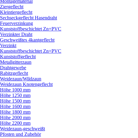
Montagematerial
Ziergeflecht
Kleintiergeflecht
Sechseckgeflecht Hasendraht
Feuerverzinkung
Kunststoffbeschichtet Zn+PVC
Verzinkter Draht
Geschweißtes 4kantgeflecht
Verzinkt
Kunststoffbeschichtet Zn+PVC
Kunststoffgeflecht
Metallgitterzaun
Drahtgewebe
Rabitzgeflecht
Weidezaun/
Wildzaun
Weidezaun Knotengeflecht
Höhe 1000 mm
Höhe 1250 mm
Höhe 1500 mm
Höhe 1600 mm
Höhe 1800 mm
Höhe 2000 mm
Höhe 2200 mm
Weidezaun-geschweißt
Pfosten und Zubehör