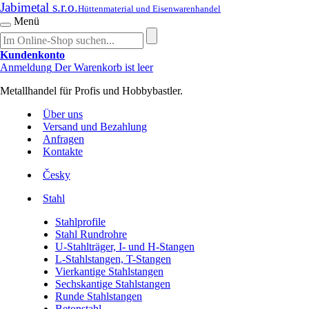
Jabimetal s.r.o.
Hüttenmaterial und Eisenwarenhandel
Menü
Kundenkonto
Anmeldung
Der Warenkorb ist leer
Metallhandel für Profis und Hobbybastler.
Über uns
Versand und Bezahlung
Anfragen
Kontakte
Česky
Stahl
Stahlprofile
Stahl Rundrohre
U-Stahlträger, I- und H-Stangen
L-Stahlstangen, T-Stangen
Vierkantige Stahlstangen
Sechskantige Stahlstangen
Runde Stahlstangen
Betonstahl