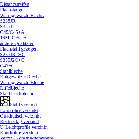
Distanzstreifen
Flachstangen
Warmgewalzte Flachs.
S235JR
S355J2
C45/
C45+A
16MnCr5/
+A
andere Qualitäten
Flachstahl gezogen
S235JRC+C
S355J2C+C
C45+C
Stahlbleche
Kaltgewalzte Bleche
Warmgewalzte Bleche
Riffelbleche
Stahl Lochbleche
Stahl verzinkt
Formrohre verzinkt
Quadratisch verzinkt
Rechteckig verzinkt
U-Leichtprofile verzinkt
Rundrohre verzinkt
Verzin. Konstruktionsrohre