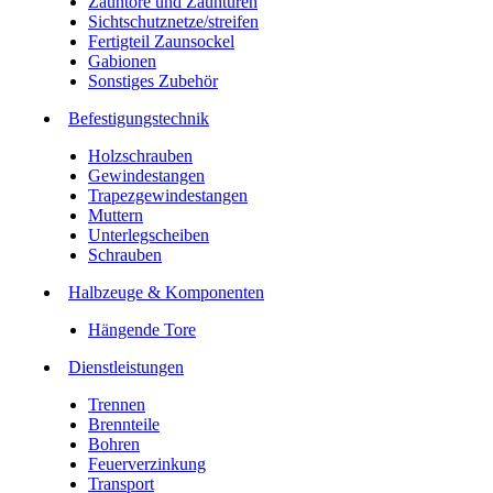
Zauntore und Zauntüren
Sichtschutznetze/streifen
Fertigteil Zaunsockel
Gabionen
Sonstiges Zubehör
Befesti­gungstechnik
Holzschrauben
Gewindestangen
Trapezgewindestangen
Muttern
Unterlegscheiben
Schrauben
Halbzeuge & Komponenten
Hängende Tore
Dienstleistungen
Trennen
Brennteile
Bohren
Feuerverzinkung
Transport