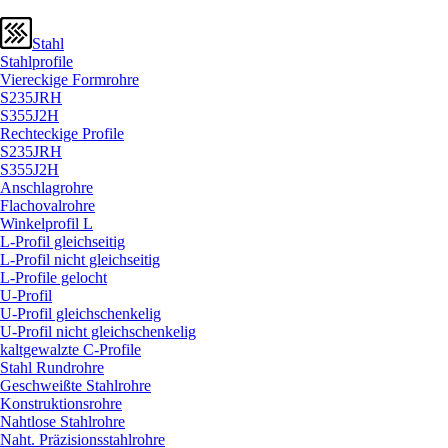
Stahl
Stahlprofile
Viereckige Formrohre
S235JRH
S355J2H
Rechteckige Profile
S235JRH
S355J2H
Anschlagrohre
Flachovalrohre
Winkelprofil L
L-Profil gleichseitig
L-Profil nicht gleichseitig
L-Profile gelocht
U-Profil
U-Profil gleichschenkelig
U-Profil nicht gleichschenkelig
kaltgewalzte C-Profile
Stahl Rundrohre
Geschweißte Stahlrohre
Konstruktionsrohre
Nahtlose Stahlrohre
Naht. Präzisionsstahlrohre