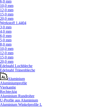
6,0 mm
10,0 mm
12,0 mm
15,0 mm
20,0 mm
Werkstoff 1.4404
3,0 mm
4,0 mm
6,0 mm
5,0 mm
8,0 mm
10,0 mm
12,0 mm
15,0 mm
20,0 mm
Edelstahl Lochbleche
Edelstahl Tränenbleche
Aluminium
Aluminiumprofile
Vierkantig
Rechteckig
Aluminium Rundrohre
U-Profile aus Aluminium
Aluminium Winkelprofile L