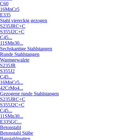
C60
16MnCr5
E335
Stahl viereckig gezogen
S235JRC+C
S355J2C+C
C45...
11SMn30...
Sechskantige Stahlstangen
Runde Stahlstangen
Warmgewalzte
S235JR
S355J2
C45...
16MnCr5...
42CrMo4...
Gezogene runde Stahlstangen
S235JRC+C
S355J2C+C
C45...
11SMn30...
E335GC...
Betonstahl
Betonstahl Stäbe
Baustahlmatten