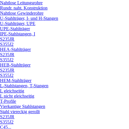
Nahtlose Leitungsrohre
Rundr. naht. Konstruktion
Nahtlose Gewinderohre
U-Stahlträger, I- und H-Stangen
U-Stahlträger, UPE
UPE-Stahlträger
IPE-Stahlstangen, I
S235JR
S355J2
HEA-Stahlträger
S235JR
S355J2
HEB-Stahlträger
S235JR
S355J2
HEM-Stahlträger
L-Stahlstangen, T-Stangen
L gleichseitig
L nicht gleichseitig
T-Profile
Vierkantige Stahlstangen
Stahl viereckig gerollt
S235JR
S355J2
C45...