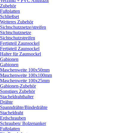
Verzinkt + PVC Anthrazit
Zubehör
Fußplatten
Schließset
Weiteres Zubehör
Sichtschutznetze/
streifen
Sichtschutznetze
Sichtschutzstreifen
Fertigteil Zaunsockel
Fertigteil Zaunsockel
Halter für Zaunsockel
Gabionen
Gabionen
Maschenweite 100x50mm
Maschenweite 100x100mm
Maschenweite 100x25mm
Gabionen-Zubehör
Sonstiges Zubehör
Stacheldrahthalter
Drähte
Spanndrähte/
Bindedrähte
Stacheldraht
Erdschrauben
Schrauben/
Bolzenanker
Fußplatten