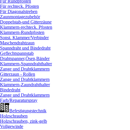
Für Rundpfosten
Für rechteck. Pfosten
Für Diagonalstreben
Zaunmontagezubehör
Doppelstab-und Gitterzäune
Klammern-rechteck. Pfosten
Klammern-Rundpfosten
Sonst. Klammer/
Verbinder
Maschendrahtzaun
Spanndraht und Bindedraht
Geflechtspannstab
Drahtspanner,Ösen,Bänder
Klammern-Spanndrahthalter
Zange und Drahtklammern
Gitterzaun - Rollen
Zange und Drahtklammern
Klammern-Zaundrahthalter
Bindedraht
Zange und Drahtklammern
Farb/
Reparaturspray
Befestigungstechnik
Holzschrauben
Holzschrauben, zink-gelb
Vollgewinde