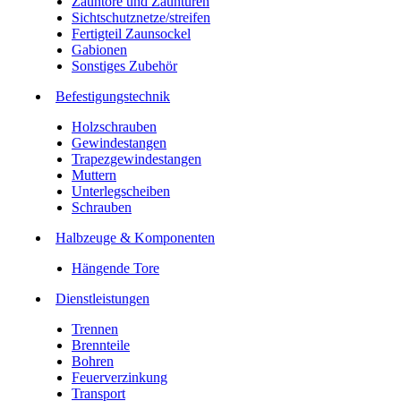
Zauntore und Zauntüren
Sichtschutznetze/streifen
Fertigteil Zaunsockel
Gabionen
Sonstiges Zubehör
Befesti­gungstechnik
Holzschrauben
Gewindestangen
Trapezgewindestangen
Muttern
Unterlegscheiben
Schrauben
Halbzeuge & Komponenten
Hängende Tore
Dienstleistungen
Trennen
Brennteile
Bohren
Feuerverzinkung
Transport