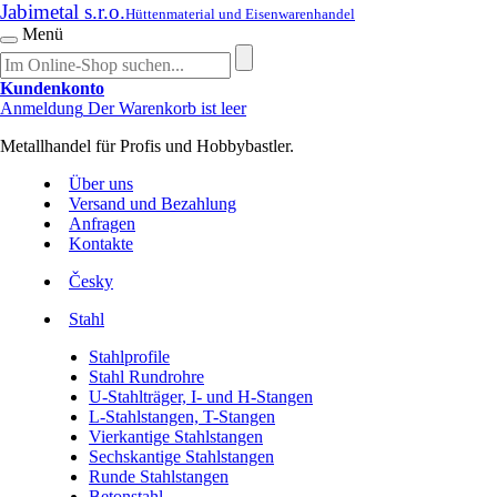
Jabimetal s.r.o.
Hüttenmaterial und Eisenwarenhandel
Menü
Kundenkonto
Anmeldung
Der Warenkorb ist leer
Metallhandel für Profis und Hobbybastler.
Über uns
Versand und Bezahlung
Anfragen
Kontakte
Česky
Stahl
Stahlprofile
Stahl Rundrohre
U-Stahlträger, I- und H-Stangen
L-Stahlstangen, T-Stangen
Vierkantige Stahlstangen
Sechskantige Stahlstangen
Runde Stahlstangen
Betonstahl