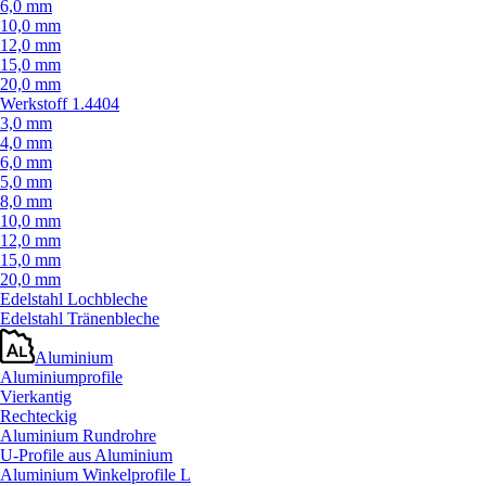
6,0 mm
10,0 mm
12,0 mm
15,0 mm
20,0 mm
Werkstoff 1.4404
3,0 mm
4,0 mm
6,0 mm
5,0 mm
8,0 mm
10,0 mm
12,0 mm
15,0 mm
20,0 mm
Edelstahl Lochbleche
Edelstahl Tränenbleche
Aluminium
Aluminiumprofile
Vierkantig
Rechteckig
Aluminium Rundrohre
U-Profile aus Aluminium
Aluminium Winkelprofile L