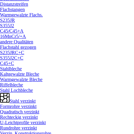
Distanzstreifen
Flachstangen
Warmgewalzte Flachs.
S235JR
S355J2
C45/
C45+A
16MnCr5/
+A
andere Qualitäten
Flachstahl gezogen
S235JRC+C
S355J2C+C
C45+C
Stahlbleche
Kaltgewalzte Bleche
Warmgewalzte Bleche
Riffelbleche
Stahl Lochbleche
Stahl verzinkt
Formrohre verzinkt
Quadratisch verzinkt
Rechteckig verzinkt
U-Leichtprofile verzinkt
Rundrohre verzinkt
Verzin. Konstruktionsrohre