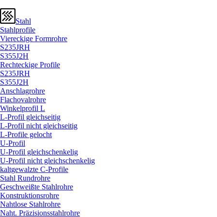
Stahl
Stahlprofile
Viereckige Formrohre
S235JRH
S355J2H
Rechteckige Profile
S235JRH
S355J2H
Anschlagrohre
Flachovalrohre
Winkelprofil L
L-Profil gleichseitig
L-Profil nicht gleichseitig
L-Profile gelocht
U-Profil
U-Profil gleichschenkelig
U-Profil nicht gleichschenkelig
kaltgewalzte C-Profile
Stahl Rundrohre
Geschweißte Stahlrohre
Konstruktionsrohre
Nahtlose Stahlrohre
Naht. Präzisionsstahlrohre