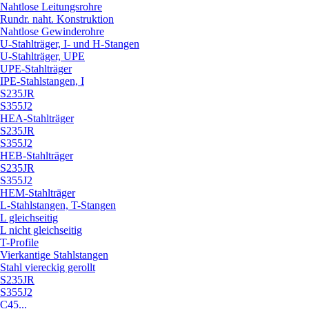
Nahtlose Leitungsrohre
Rundr. naht. Konstruktion
Nahtlose Gewinderohre
U-Stahlträger, I- und H-Stangen
U-Stahlträger, UPE
UPE-Stahlträger
IPE-Stahlstangen, I
S235JR
S355J2
HEA-Stahlträger
S235JR
S355J2
HEB-Stahlträger
S235JR
S355J2
HEM-Stahlträger
L-Stahlstangen, T-Stangen
L gleichseitig
L nicht gleichseitig
T-Profile
Vierkantige Stahlstangen
Stahl viereckig gerollt
S235JR
S355J2
C45...