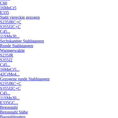
C60
16MnCr5
E335
Stahl viereckig gezogen
S235JRC+C
S355J2C+C
C45...
11SMn30...
Sechskantige Stahlstangen
Runde Stahlstangen
Warmgewalzte
S235JR
S355J2
C45...
16MnCr5...
42CrMo4...
Gezogene runde Stahlstangen
S235JRC+C
S355J2C+C
C45...
11SMn30...
E335GC...
Betonstahl
Betonstahl Stäbe
Baustahlmatten