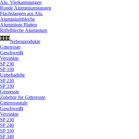
Alu. Vierkantstangen
Runde Aluminiumstangen
Flachstangen aus Alu.
Aluminiumbleche
Aluminium Platten
Riffelbleche Aluminium
Nebenprodukte
Gitterroste
Geschweißt
Verzinkte
SP 230
SP 330
Unbehadelte
SP 230
SP 330
Gepresste
Zubehör für Gitterroste
Gitterroststufe
Geschweißt
Verzinkte
SP 230
SP 240
SP 330
SP 340