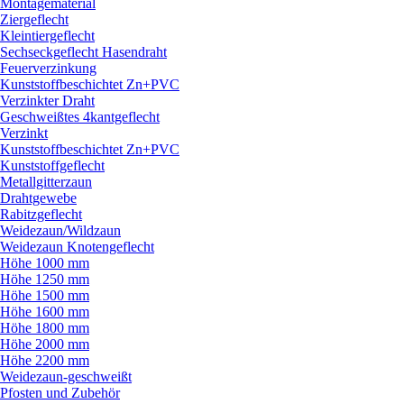
Montagematerial
Ziergeflecht
Kleintiergeflecht
Sechseckgeflecht Hasendraht
Feuerverzinkung
Kunststoffbeschichtet Zn+PVC
Verzinkter Draht
Geschweißtes 4kantgeflecht
Verzinkt
Kunststoffbeschichtet Zn+PVC
Kunststoffgeflecht
Metallgitterzaun
Drahtgewebe
Rabitzgeflecht
Weidezaun/
Wildzaun
Weidezaun Knotengeflecht
Höhe 1000 mm
Höhe 1250 mm
Höhe 1500 mm
Höhe 1600 mm
Höhe 1800 mm
Höhe 2000 mm
Höhe 2200 mm
Weidezaun-geschweißt
Pfosten und Zubehör