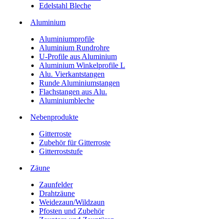
Edelstahl Bleche
Aluminium
Aluminiumprofile
Aluminium Rundrohre
U-Profile aus Aluminium
Aluminium Winkelprofile L
Alu. Vierkantstangen
Runde Aluminiumstangen
Flachstangen aus Alu.
Aluminiumbleche
Nebenprodukte
Gitterroste
Zubehör für Gitterroste
Gitterroststufe
Zäune
Zaunfelder
Drahtzäune
Weidezaun/Wildzaun
Pfosten und Zubehör