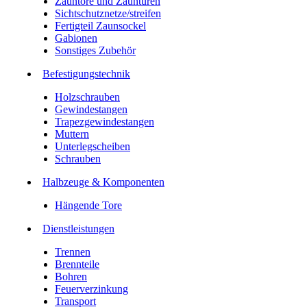
Zauntore und Zauntüren
Sichtschutznetze/streifen
Fertigteil Zaunsockel
Gabionen
Sonstiges Zubehör
Befesti­gungstechnik
Holzschrauben
Gewindestangen
Trapezgewindestangen
Muttern
Unterlegscheiben
Schrauben
Halbzeuge & Komponenten
Hängende Tore
Dienstleistungen
Trennen
Brennteile
Bohren
Feuerverzinkung
Transport