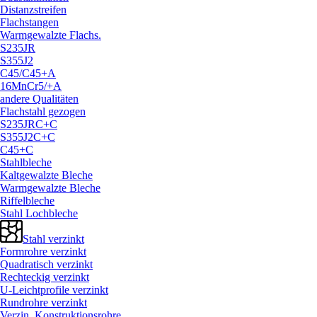
Distanzstreifen
Flachstangen
Warmgewalzte Flachs.
S235JR
S355J2
C45/
C45+A
16MnCr5/
+A
andere Qualitäten
Flachstahl gezogen
S235JRC+C
S355J2C+C
C45+C
Stahlbleche
Kaltgewalzte Bleche
Warmgewalzte Bleche
Riffelbleche
Stahl Lochbleche
Stahl verzinkt
Formrohre verzinkt
Quadratisch verzinkt
Rechteckig verzinkt
U-Leichtprofile verzinkt
Rundrohre verzinkt
Verzin. Konstruktionsrohre