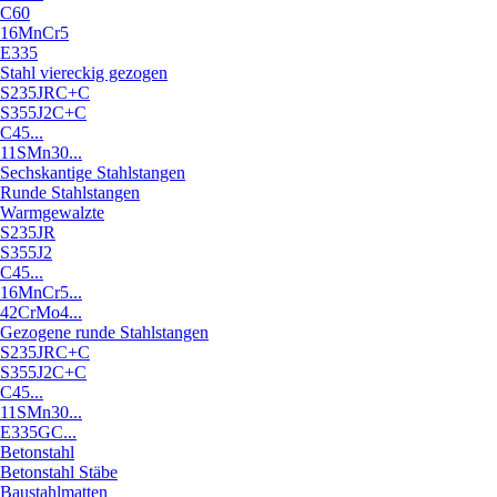
C60
16MnCr5
E335
Stahl viereckig gezogen
S235JRC+C
S355J2C+C
C45...
11SMn30...
Sechskantige Stahlstangen
Runde Stahlstangen
Warmgewalzte
S235JR
S355J2
C45...
16MnCr5...
42CrMo4...
Gezogene runde Stahlstangen
S235JRC+C
S355J2C+C
C45...
11SMn30...
E335GC...
Betonstahl
Betonstahl Stäbe
Baustahlmatten