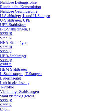
Nahtlose Leitungsrohre
Rundr. naht. Konstruktion
Nahtlose Gewinderohre
U-Stahlträger, I- und H-Stangen
U-Stahlträger, UPE
UPE-Stahlträger
IPE-Stahlstangen, I
S235JR
S355J2
HEA-Stahlträger
S235JR
S355J2
HEB-Stahlträger
S235JR
S355J2
HEM-Stahlträger
L-Stahlstangen, T-Stangen
L gleichseitig
L nicht gleichseitig
T-Profile
Vierkantige Stahlstangen
Stahl viereckig gerollt
S235JR
S355J2
C45...