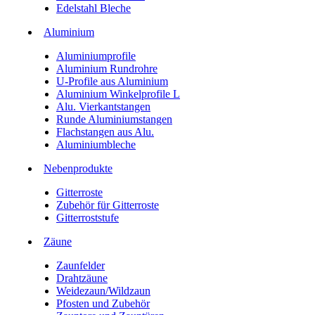
Edelstahl Bleche
Aluminium
Aluminiumprofile
Aluminium Rundrohre
U-Profile aus Aluminium
Aluminium Winkelprofile L
Alu. Vierkantstangen
Runde Aluminiumstangen
Flachstangen aus Alu.
Aluminiumbleche
Nebenprodukte
Gitterroste
Zubehör für Gitterroste
Gitterroststufe
Zäune
Zaunfelder
Drahtzäune
Weidezaun/Wildzaun
Pfosten und Zubehör