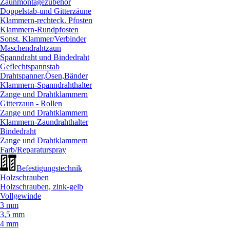
Zaunmontagezubehör
Doppelstab-und Gitterzäune
Klammern-rechteck. Pfosten
Klammern-Rundpfosten
Sonst. Klammer/
Verbinder
Maschendrahtzaun
Spanndraht und Bindedraht
Geflechtspannstab
Drahtspanner,Ösen,Bänder
Klammern-Spanndrahthalter
Zange und Drahtklammern
Gitterzaun - Rollen
Zange und Drahtklammern
Klammern-Zaundrahthalter
Bindedraht
Zange und Drahtklammern
Farb/
Reparaturspray
Befestigungstechnik
Holzschrauben
Holzschrauben, zink-gelb
Vollgewinde
3 mm
3,5 mm
4 mm