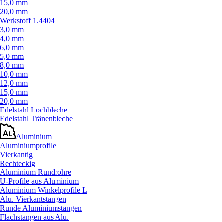
15,0 mm
20,0 mm
Werkstoff 1.4404
3,0 mm
4,0 mm
6,0 mm
5,0 mm
8,0 mm
10,0 mm
12,0 mm
15,0 mm
20,0 mm
Edelstahl Lochbleche
Edelstahl Tränenbleche
Aluminium
Aluminiumprofile
Vierkantig
Rechteckig
Aluminium Rundrohre
U-Profile aus Aluminium
Aluminium Winkelprofile L
Alu. Vierkantstangen
Runde Aluminiumstangen
Flachstangen aus Alu.