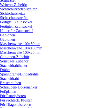
Schließset
Weiteres Zubehör
Sichtschutznetze/
streifen
Sichtschutznetze
Sichtschutzstreifen
Fertigteil Zaunsockel
Fertigteil Zaunsockel
Halter für Zaunsockel
Gabionen
Gabionen
Maschenweite 100x50mm
Maschenweite 100x100mm
Maschenweite 100x25mm
Gabionen-Zubehör
Sonstiges Zubehör
Stacheldrahthalter
Drähte
Spanndrähte/
Bindedrähte
Stacheldraht
Erdschrauben
Schrauben/
Bolzenanker
Fußplatten
Für Rundpfosten
Für rechteck. Pfosten
Für Diagonalstreben