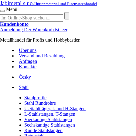
Jabimetal s.r.o.
Hüttenmaterial und Eisenwarenhandel
Menü
Kundenkonto
Anmeldung
Der Warenkorb ist leer
Metallhandel für Profis und Hobbybastler.
Über uns
Versand und Bezahlung
Anfragen
Kontakte
Česky
Stahl
Stahlprofile
Stahl Rundrohre
U-Stahlträger, I- und H-Stangen
L-Stahlstangen, T-Stangen
Vierkantige Stahlstangen
Sechskantige Stahlstangen
Runde Stahlstangen
Betonstahl