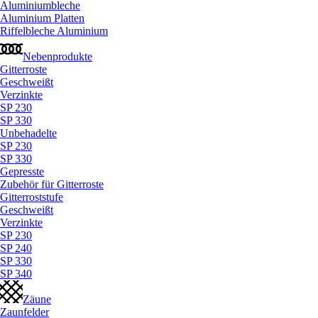
Aluminiumbleche
Aluminium Platten
Riffelbleche Aluminium
Nebenprodukte
Gitterroste
Geschweißt
Verzinkte
SP 230
SP 330
Unbehadelte
SP 230
SP 330
Gepresste
Zubehör für Gitterroste
Gitterroststufe
Geschweißt
Verzinkte
SP 230
SP 240
SP 330
SP 340
Zäune
Zaunfelder