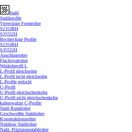
Stahl
Stahlprofile
Viereckige Formrohre
S235JRH
S355J2H
Rechteckige Profile
S235JRH
S355J2H
Anschlagrohre
Flachovalrohre
Winkelprofil L
L-Profil gleichseitig
L-Profil nicht gleichseitig
L-Profile gelocht
U-Profil
U-Profil gleichschenkelig
U-Profil nicht gleichschenkelig
kaltgewalzte C-Profile
Stahl Rundrohre
Geschweißte Stahlrohre
Konstruktionsrohre
Nahtlose Stahlrohre
Naht. Präzisionsstahlrohre