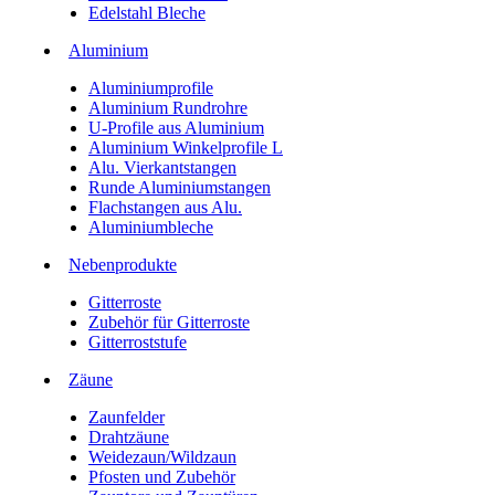
Edelstahl Bleche
Aluminium
Aluminiumprofile
Aluminium Rundrohre
U-Profile aus Aluminium
Aluminium Winkelprofile L
Alu. Vierkantstangen
Runde Aluminiumstangen
Flachstangen aus Alu.
Aluminiumbleche
Nebenprodukte
Gitterroste
Zubehör für Gitterroste
Gitterroststufe
Zäune
Zaunfelder
Drahtzäune
Weidezaun/Wildzaun
Pfosten und Zubehör