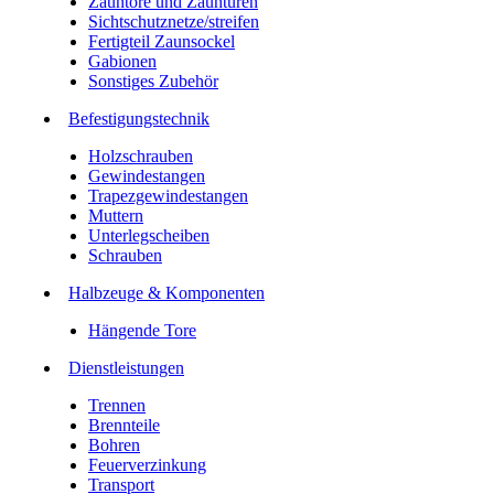
Zauntore und Zauntüren
Sichtschutznetze/streifen
Fertigteil Zaunsockel
Gabionen
Sonstiges Zubehör
Befesti­gungstechnik
Holzschrauben
Gewindestangen
Trapezgewindestangen
Muttern
Unterlegscheiben
Schrauben
Halbzeuge & Komponenten
Hängende Tore
Dienstleistungen
Trennen
Brennteile
Bohren
Feuerverzinkung
Transport