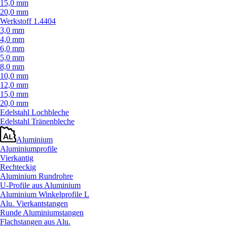
15,0 mm
20,0 mm
Werkstoff 1.4404
3,0 mm
4,0 mm
6,0 mm
5,0 mm
8,0 mm
10,0 mm
12,0 mm
15,0 mm
20,0 mm
Edelstahl Lochbleche
Edelstahl Tränenbleche
Aluminium
Aluminiumprofile
Vierkantig
Rechteckig
Aluminium Rundrohre
U-Profile aus Aluminium
Aluminium Winkelprofile L
Alu. Vierkantstangen
Runde Aluminiumstangen
Flachstangen aus Alu.