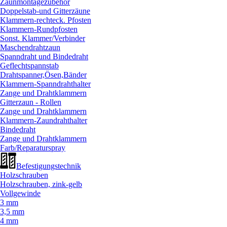
Zaunmontagezubehör
Doppelstab-und Gitterzäune
Klammern-rechteck. Pfosten
Klammern-Rundpfosten
Sonst. Klammer/
Verbinder
Maschendrahtzaun
Spanndraht und Bindedraht
Geflechtspannstab
Drahtspanner,Ösen,Bänder
Klammern-Spanndrahthalter
Zange und Drahtklammern
Gitterzaun - Rollen
Zange und Drahtklammern
Klammern-Zaundrahthalter
Bindedraht
Zange und Drahtklammern
Farb/
Reparaturspray
Befestigungstechnik
Holzschrauben
Holzschrauben, zink-gelb
Vollgewinde
3 mm
3,5 mm
4 mm