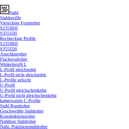
Stahl
Stahlprofile
Viereckige Formrohre
S235JRH
S355J2H
Rechteckige Profile
S235JRH
S355J2H
Anschlagrohre
Flachovalrohre
Winkelprofil L
L-Profil gleichseitig
L-Profil nicht gleichseitig
L-Profile gelocht
U-Profil
U-Profil gleichschenkelig
U-Profil nicht gleichschenkelig
kaltgewalzte C-Profile
Stahl Rundrohre
Geschweißte Stahlrohre
Konstruktionsrohre
Nahtlose Stahlrohre
Naht. Präzisionsstahlrohre