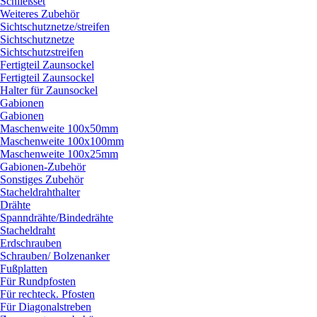
Schließset
Weiteres Zubehör
Sichtschutznetze/
streifen
Sichtschutznetze
Sichtschutzstreifen
Fertigteil Zaunsockel
Fertigteil Zaunsockel
Halter für Zaunsockel
Gabionen
Gabionen
Maschenweite 100x50mm
Maschenweite 100x100mm
Maschenweite 100x25mm
Gabionen-Zubehör
Sonstiges Zubehör
Stacheldrahthalter
Drähte
Spanndrähte/
Bindedrähte
Stacheldraht
Erdschrauben
Schrauben/
Bolzenanker
Fußplatten
Für Rundpfosten
Für rechteck. Pfosten
Für Diagonalstreben