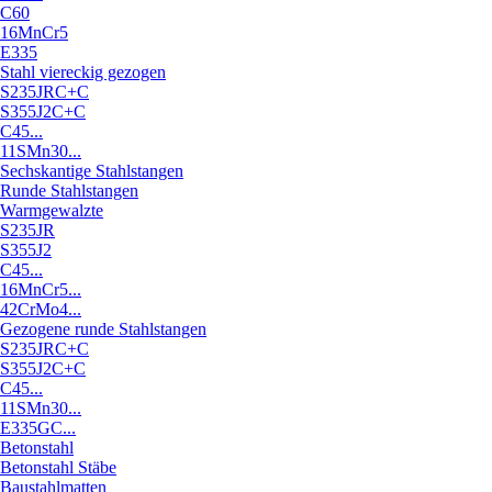
C60
16MnCr5
E335
Stahl viereckig gezogen
S235JRC+C
S355J2C+C
C45...
11SMn30...
Sechskantige Stahlstangen
Runde Stahlstangen
Warmgewalzte
S235JR
S355J2
C45...
16MnCr5...
42CrMo4...
Gezogene runde Stahlstangen
S235JRC+C
S355J2C+C
C45...
11SMn30...
E335GC...
Betonstahl
Betonstahl Stäbe
Baustahlmatten