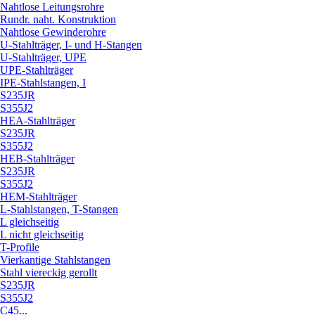
Nahtlose Leitungsrohre
Rundr. naht. Konstruktion
Nahtlose Gewinderohre
U-Stahlträger, I- und H-Stangen
U-Stahlträger, UPE
UPE-Stahlträger
IPE-Stahlstangen, I
S235JR
S355J2
HEA-Stahlträger
S235JR
S355J2
HEB-Stahlträger
S235JR
S355J2
HEM-Stahlträger
L-Stahlstangen, T-Stangen
L gleichseitig
L nicht gleichseitig
T-Profile
Vierkantige Stahlstangen
Stahl viereckig gerollt
S235JR
S355J2
C45...