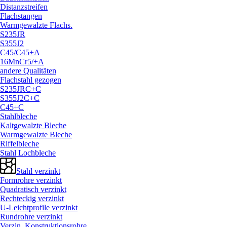
Distanzstreifen
Flachstangen
Warmgewalzte Flachs.
S235JR
S355J2
C45/
C45+A
16MnCr5/
+A
andere Qualitäten
Flachstahl gezogen
S235JRC+C
S355J2C+C
C45+C
Stahlbleche
Kaltgewalzte Bleche
Warmgewalzte Bleche
Riffelbleche
Stahl Lochbleche
Stahl verzinkt
Formrohre verzinkt
Quadratisch verzinkt
Rechteckig verzinkt
U-Leichtprofile verzinkt
Rundrohre verzinkt
Verzin. Konstruktionsrohre