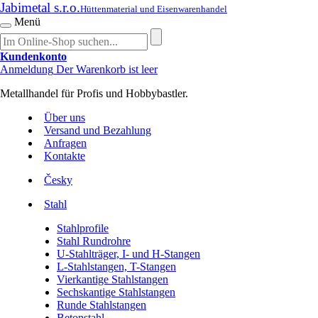
Jabimetal s.r.o.
Hüttenmaterial und Eisenwarenhandel
Menü
Kundenkonto
Anmeldung
Der Warenkorb ist leer
Metallhandel für Profis und Hobbybastler.
Über uns
Versand und Bezahlung
Anfragen
Kontakte
Česky
Stahl
Stahlprofile
Stahl Rundrohre
U-Stahlträger, I- und H-Stangen
L-Stahlstangen, T-Stangen
Vierkantige Stahlstangen
Sechskantige Stahlstangen
Runde Stahlstangen
Betonstahl