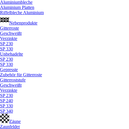
Aluminiumbleche
Aluminium Platten
Riffelbleche Aluminium
Nebenprodukte
Gitterroste
Geschweißt
Verzinkte
SP 230
SP 330
Unbehadelte
SP 230
SP 330
Gepresste
Zubehör für Gitterroste
Gitterroststufe
Geschweißt
Verzinkte
SP 230
SP 240
SP 330
SP 340
Zäune
Zaunfelder