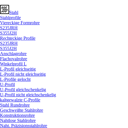
Stahl
Stahlprofile
Viereckige Formrohre
S235JRH
S355J2H
Rechteckige Profile
S235JRH
S355J2H
Anschlagrohre
Flachovalrohre
Winkelprofil L
L-Profil gleichseitig
L-Profil nicht gleichseitig
L-Profile gelocht
U-Profil
U-Profil gleichschenkelig
U-Profil nicht gleichschenkelig
kaltgewalzte C-Profile
Stahl Rundrohre
Geschweißte Stahlrohre
Konstruktionsrohre
Nahtlose Stahlrohre
Naht. Präzisionsstahlrohre