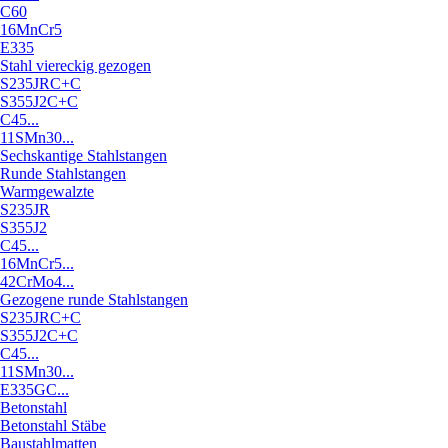
C60
16MnCr5
E335
Stahl viereckig gezogen
S235JRC+C
S355J2C+C
C45...
11SMn30...
Sechskantige Stahlstangen
Runde Stahlstangen
Warmgewalzte
S235JR
S355J2
C45...
16MnCr5...
42CrMo4...
Gezogene runde Stahlstangen
S235JRC+C
S355J2C+C
C45...
11SMn30...
E335GC...
Betonstahl
Betonstahl Stäbe
Baustahlmatten